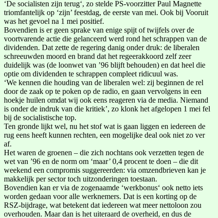
‘De socialisten zijn terug‘, zo stelde PS-voorzitter Paul Magnette
triomfantelijk op ‘zijn’ feestdag, de eerste van mei. Ook bij Vooruit
was het gevoel na 1 mei positief.
Bovendien is er geen sprake van enige spijt of twijfels over de
voortvarende actie die gelanceerd werd rond het schrappen van de
dividenden. Dat zette de regering danig onder druk: de liberalen
schreeuwden moord en brand dat het regeerakkoord zelf zeer
duidelijk was (de loonwet van ’96 blijft behouden) en dat heel die
optie om dividenden te schrappen compleet ridicuul was.
‘We kennen die houding van de liberalen wel: zij beginnen de rel
door de zaak op te poken op de radio, en gaan vervolgens in een
hoekje huilen omdat wij ook eens reageren via de media. Niemand
is onder de indruk van die kritiek’, zo klonk het afgelopen 1 mei fel
bij de socialistische top.
Ten gronde lijkt wel, nu het stof wat is gaan liggen en iedereen de
rug eens heeft kunnen rechten, een mogelijke deal ook niet zo ver
af.
Het waren de groenen – die zich nochtans ook verzetten tegen de
wet van ’96 en de norm om ‘maar’ 0,4 procent te doen – die dit
weekend een compromis suggereerden: via omzendbrieven kan je
makkelijk per sector toch uitzonderingen toestaan.
Bovendien kan er via de zogenaamde ‘werkbonus‘ ook netto iets
worden gedaan voor alle werknemers. Dat is een korting op de
RSZ-bijdrage, wat betekent dat iedereen wat meer nettoloon zou
overhouden. Maar dan is het uiteraard de overheid, en dus de