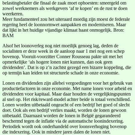
belastingbetaler die finaal de zaak moet ophoesten: smeergeld om
zowel werknemers als werkgevers ‘af te kopen’ en de rust te doen
weerkeren.
Meer fundamenteel zou het uiteraard moedig zijn moest de federale
regering heel de loonnormwet aanpakken en moderniseren. Maar
dat lijkt in het huidige vijandige klimaat haast onmogelijk. Bron:
BAM
Alsof het loonoverleg nog niet moeilijk genoeg lag, deden de
socialisten er deze week in de aanloop naar 1 mei nog een schep
bovenop. Vooruit-voorzitter Conner Rousseau pakte uit met het
opmerkelijke ‘als hogere lonen niet kunnen, dan ook geen
dividenden’. Dat is op z’n zachtst gezegd een bizarre koppeling, die
op termijn kan leiden tot structurele schade in onze economie.
Lonen en dividenden zijn allebei vergoedingen voor het gebruik van
productiefactoren in onze economie. Met name lonen voor arbeid en
dividenden voor kapitaal. Maar daar houden de vergelijkingspunten
al snel op. Het risk/reward-model achter beide is totaal verschillend.
Lonen worden uitbetaald ongeacht of een bedrijf het goed of slecht
doet. Ook als een bedrijf verlies maakt, worden de lonen gewoon
uitbetaald. Daarnaast worden de lonen in België gegarandeerd
beschermd tegen de inflatie via de automatische loonindexering.
Periodiek wordt ook onderhandeld over loonsverhoging bovenop
die indexering. Ook in mindere jaren dalen de lonen niet.