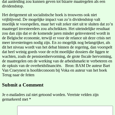
dat aanleiding zou kunnen geven tot bizarre maatregelen als een
dividendstop.
Het dreigement uit socialistische hoek is trouwens ook niet
vrijblijvend. De mogelijke impact van zo’n dividendstop valt
moeilijk te voorspellen, maar het valt zeker niet uit te sluiten dat zo’n
maatregel investeerders zou afschrikken. Het uiteindelijke resultaat
zou dan zijn dat er de komende jaren minder geïnvesteerd wordt in
de Belgische economie, terwijl er voor de relance uit deze crisis net
meer investeringen nodig zijn. En zo mogelijk nog belangrijker, als
dit het niveau wordt van het debat binnen de regering, dan voorspelt
dat heel weinig goeds voor de echt moeilijke dossiers die liggen te
wachten, zoals de pensioenhervorming, de grote fiscale hervorming,
de maatregelen om de werking van de arbeidsmarkt te verbeteren en
de opkuis van de overheidsfinanciën. Bron: BAM De auteur Bart
Van Craeynest is hoofdeconoom bij Voka en auteur van het boek
Terug naar de feiten
Submit a Comment
Je e-mailadres zal niet getoond worden.
Vereiste velden zijn
gemarkeerd met
*