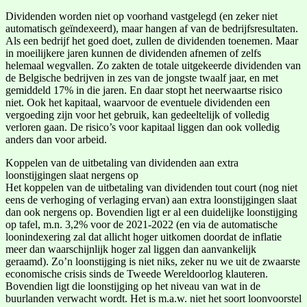
Dividenden worden niet op voorhand vastgelegd (en zeker niet
automatisch geïndexeerd), maar hangen af van de bedrijfsresultaten.
Als een bedrijf het goed doet, zullen de dividenden toenemen. Maar
in moeilijkere jaren kunnen de dividenden afnemen of zelfs
helemaal wegvallen. Zo zakten de totale uitgekeerde dividenden van
de Belgische bedrijven in zes van de jongste twaalf jaar, en met
gemiddeld 17% in die jaren. En daar stopt het neerwaartse risico
niet. Ook het kapitaal, waarvoor de eventuele dividenden een
vergoeding zijn voor het gebruik, kan gedeeltelijk of volledig
verloren gaan. De risico’s voor kapitaal liggen dan ook volledig
anders dan voor arbeid.
Koppelen van de uitbetaling van dividenden aan extra
loonstijgingen slaat nergens op
Het koppelen van de uitbetaling van dividenden tout court (nog niet
eens de verhoging of verlaging ervan) aan extra loonstijgingen slaat
dan ook nergens op. Bovendien ligt er al een duidelijke loonstijging
op tafel, m.n. 3,2% voor de 2021-2022 (en via de automatische
loonindexering zal dat allicht hoger uitkomen doordat de inflatie
meer dan waarschijnlijk hoger zal liggen dan aanvankelijk
geraamd). Zo’n loonstijging is niet niks, zeker nu we uit de zwaarste
economische crisis sinds de Tweede Wereldoorlog klauteren.
Bovendien ligt die loonstijging op het niveau van wat in de
buurlanden verwacht wordt. Het is m.a.w. niet het soort loonvoorstel