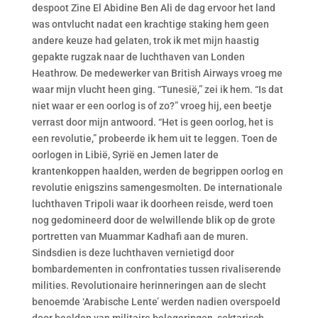
despoot Zine El Abidine Ben Ali de dag ervoor het land
was ontvlucht nadat een krachtige staking hem geen
andere keuze had gelaten, trok ik met mijn haastig
gepakte rugzak naar de luchthaven van Londen
Heathrow. De medewerker van British Airways vroeg me
waar mijn vlucht heen ging. “Tunesië,” zei ik hem. “Is dat
niet waar er een oorlog is of zo?” vroeg hij, een beetje
verrast door mijn antwoord. “Het is geen oorlog, het is
een revolutie,” probeerde ik hem uit te leggen. Toen de
oorlogen in Libië, Syrië en Jemen later de
krantenkoppen haalden, werden de begrippen oorlog en
revolutie enigszins samengesmolten. De internationale
luchthaven Tripoli waar ik doorheen reisde, werd toen
nog gedomineerd door de welwillende blik op de grote
portretten van Muammar Kadhafi aan de muren.
Sindsdien is deze luchthaven vernietigd door
bombardementen in confrontaties tussen rivaliserende
milities. Revolutionaire herinneringen aan de slecht
benoemde ‘Arabische Lente’ werden nadien overspoeld