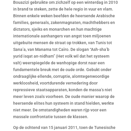
Bouazizi gebruikte om zichzelf op een winterdag in 2010
in brand te steken, zette de hele regio in vuur en vlam.
Binnen enkele weken beefden de heersende Arabische
families, generaals, zakenmagnaten, machthebbers en
dictators, sjeiks en monarchen en hun machtige
internationale aanhangers van angst toen miljoenen
uitgebuite mensen de straat op trokken, van Tunis tot
Sana’a, van Manama tot Caïro. De slogan “Ash-sha’b
yurid isqat an-nidham” (Het volk wil dat het systeem
valt) weerspiegelde de wanhopige dorst naar een
fundamentele breuk met de oude orde. Gebukt onder
ondraaglijke ellende, corruptie, alomtegenwoordige
werkloosheid, voortdurende vernedering door
repressieve staatsapparaten, konden de massa’s niet
meer leven zoals voorheen. De oude manier waarop de
heersende elites hun systeem in stand hielden, werkte
niet meer. De omstandigheden waren rijp voor een
massale confrontatie tussen de klassen.
Op de ochtend van 15 januari 2011, toen de Tunesische