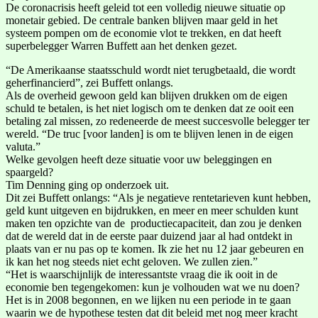
De coronacrisis heeft geleid tot een volledig nieuwe situatie op
monetair gebied. De centrale banken blijven maar geld in het
systeem pompen om de economie vlot te trekken, en dat heeft
superbelegger Warren Buffett aan het denken gezet.
“De Amerikaanse staatsschuld wordt niet terugbetaald, die wordt
geherfinancierd”, zei Buffett onlangs.
Als de overheid gewoon geld kan blijven drukken om de eigen
schuld te betalen, is het niet logisch om te denken dat ze ooit een
betaling zal missen, zo redeneerde de meest succesvolle belegger ter
wereld. “De truc [voor landen] is om te blijven lenen in de eigen
valuta.”
Welke gevolgen heeft deze situatie voor uw beleggingen en
spaargeld?
Tim Denning ging op onderzoek uit.
Dit zei Buffett onlangs: “Als je negatieve rentetarieven kunt hebben,
geld kunt uitgeven en bijdrukken, en meer en meer schulden kunt
maken ten opzichte van de productiecapaciteit, dan zou je denken
dat de wereld dat in de eerste paar duizend jaar al had ontdekt in
plaats van er nu pas op te komen. Ik zie het nu 12 jaar gebeuren en
ik kan het nog steeds niet echt geloven. We zullen zien.”
“Het is waarschijnlijk de interessantste vraag die ik ooit in de
economie ben tegengekomen: kun je volhouden wat we nu doen?
Het is in 2008 begonnen, en we lijken nu een periode in te gaan
waarin we de hypothese testen dat dit beleid met nog meer kracht