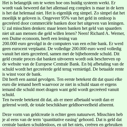
Het is belangrijk om te weten hoe ons huidig systeem werkt. Er
wordt vaak beweerd dat het allemaal erg complex is maar in de kern
is het dat helemaal niet. Het is eigenlijk erg simpel. Zo simpel dat het
moeilijk te geloven is. Ongeveer 95% van het geld in omloop is
gecreëerd door commerciële banken door het uitgeven van leningen.
U zal misschien denken: maar lenen banken het geld van spaarders
niet uit aan mensen die geld willen lenen? Neen! Richard A. Werner,
een Duitse econoom, heeft een lening van
200.000 euro gevolgd in de computers van een echte bank. Er werd
geen eurocent verplaatst. De volledige 200.000 euro werd volledig
vanuit het niets gecreëerd, samen met de bijbehorende schuld. Dit
geld creatie proces dat banken uitvoeren wordt ook beschreven op
de website van de Europese Centrale Bank. En bij afbetaling van de
schuld wordt het gecreëerde geld terug vernietigd. De betaalde rente
is winst voor de bank.
Dit heeft een aantal gevolgen. Ten eerste betekent dit dat quasi elke
euro die iemand heeft waarvoor ze niet in schuld staan er ergens
iemand die schuld moet dragen want geld wordt gecreëerd vanuit
schuld.
Ten tweede betekent dit dat, als er meer afbetaald wordt dan er
geleend wordt, de totale beschikbare geldhoeveelheid afneemt.
Deze vorm van geldcreatie is echter geen natuurwet. Misschien heb
je al eens van de term ‘quantitative easing’ gehoord. Dat is geld dat
centrale banken schuldenloos, en uit het niets, creëren en gebruiken