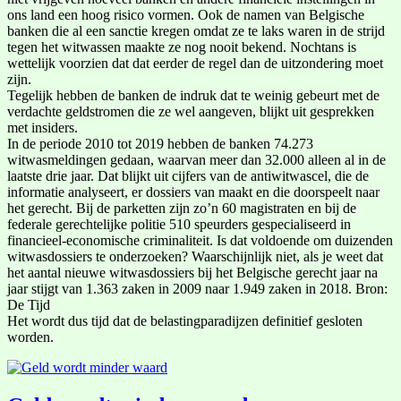
ons land een hoog risico vormen. Ook de namen van Belgische
banken die al een sanctie kregen omdat ze te laks waren in de strijd
tegen het witwassen maakte ze nog nooit bekend. Nochtans is
wettelijk voorzien dat dat eerder de regel dan de uitzondering moet
zijn.
Tegelijk hebben de banken de indruk dat te weinig gebeurt met de
verdachte geldstromen die ze wel aangeven, blijkt uit gesprekken
met insiders.
In de periode 2010 tot 2019 hebben de banken 74.273
witwasmeldingen gedaan, waarvan meer dan 32.000 alleen al in de
laatste drie jaar. Dat blijkt uit cijfers van de antiwitwascel, die de
informatie analyseert, er dossiers van maakt en die doorspeelt naar
het gerecht. Bij de parketten zijn zo’n 60 magistraten en bij de
federale gerechtelijke politie 510 speurders gespecialiseerd in
financieel-economische criminaliteit. Is dat voldoende om duizenden
witwasdossiers te onderzoeken? Waarschijnlijk niet, als je weet dat
het aantal nieuwe witwasdossiers bij het Belgische gerecht jaar na
jaar stijgt van 1.363 zaken in 2009 naar 1.949 zaken in 2018. Bron:
De Tijd
Het wordt dus tijd dat de belastingparadijzen definitief gesloten
worden.