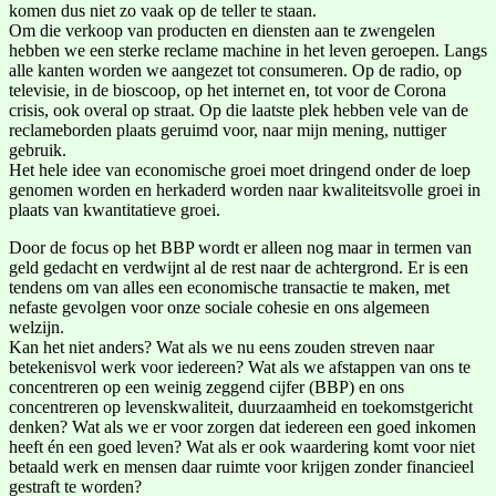
komen dus niet zo vaak op de teller te staan.
Om die verkoop van producten en diensten aan te zwengelen
hebben we een sterke reclame machine in het leven geroepen. Langs
alle kanten worden we aangezet tot consumeren. Op de radio, op
televisie, in de bioscoop, op het internet en, tot voor de Corona
crisis, ook overal op straat. Op die laatste plek hebben vele van de
reclameborden plaats geruimd voor, naar mijn mening, nuttiger
gebruik.
Het hele idee van economische groei moet dringend onder de loep
genomen worden en herkaderd worden naar kwaliteitsvolle groei in
plaats van kwantitatieve groei.
Door de focus op het BBP wordt er alleen nog maar in termen van
geld gedacht en verdwijnt al de rest naar de achtergrond. Er is een
tendens om van alles een economische transactie te maken, met
nefaste gevolgen voor onze sociale cohesie en ons algemeen
welzijn.
Kan het niet anders? Wat als we nu eens zouden streven naar
betekenisvol werk voor iedereen? Wat als we afstappen van ons te
concentreren op een weinig zeggend cijfer (BBP) en ons
concentreren op levenskwaliteit, duurzaamheid en toekomstgericht
denken? Wat als we er voor zorgen dat iedereen een goed inkomen
heeft én een goed leven? Wat als er ook waardering komt voor niet
betaald werk en mensen daar ruimte voor krijgen zonder financieel
gestraft te worden?