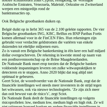
notoire schuiloorden zoals Cyprus, Hongkong, de Verenigde
Arabische Emiraten, Venezuela, Maleisië, Oekraïne en Zwitserland
werpen een mistgordijn rond de
banktransacties op.
Ook Belgische grootbanken duiken op.
België duikt op in liefst 365 van de 2.100 gelekte rapporten. De vier
Belgische grootbanken ING, KBC, Belfius en BNP Paribas Fortis
komen allemaal voor in de FinCEN Files. Hun rekeningen zijn
gebruikt voor verdachte geldstromen die variëren van enkele
duizenden tot ettelijke miljoenen euro.
Zo is vanuit een Belgische bankrekening in één keer een half miljard
dollar overgeschreven. De rekening in kwestie stond op naam van
een postbusvennootschap op de Britse Maagdeneilanden.
De Nationale Bank moet erop toezien dat de Belgische banken
voldoende inspanningen leveren om zulke witwaspraktijken te
detecteren en te stoppen. Anno 2020 blijkt dat nog altijd niet
optimaal te gebeuren.
Geert Sciot, de woordvoerder van de Nationale Bank, zegt dat de
financiële instellingen wel steeds meer investeren in de strijd tegen
het witwassen, ook via nieuwe technologieën. ‘Ze zijn zich meer
dan ooit bewust van de risico’s’, zegt Sciot.
De Nationale Bank deelt de financiële instellingen op volgens
risicoprofielen: low, medium low, medium high en high risk. Ze wil
niet vrijgeven hoeveel banken en andere financiële instellingen in