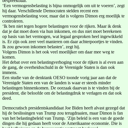
bespreekbaar.
‘Een vermogensbelasting is bijna onmogelijk om uit te voeren’, zegt
hij daar. Verschillende Democraten stelden recent een
vermogensbelasting voor, maar dat is volgens Dimon erg moeilijk te
controleren.
‘Ik ben niet tegen hogere belastingen voor de rijken. Maar ik denk
dat je dat moet doen via hun inkomen, en dus niet moet berekenen
op basis van het vermogen, wat legaal gesproken heel ingewikkeld
is. Er zijn ook zeer veel manieren om daar achterpoortjes te vinden.
Ik zou gewoon inkomen belasten’, zegt hij.
Volgens Dimon is het ook veel moeilijker om daar mee weg te
komen.
Het debat over een belastingverhoging voor de rijken is al even aan
de gang, de overheidsschuld in de Verenigde Staten is dan ook
immens.
Een studie van de denktank OESO toonde vorig jaar aan dat de
Verenigde Staten een van de landen is waar er steeds minder
belastingen binnenkomen. De oorzaak daarvan is te vinden bij de
president, die beloofde om de belastingdruk te verlagen en dat ook
deed.
Democratisch presidentskandidaat Joe Biden heeft alvast gezegd dat
hij de beslissingen van Trump zou terugdraaien, maar Dimon is fan
van het belastingbeleid van Trump. ‘Zijn beleid is een van de goede
dingen die hij gedaan heeft voor de Amerikaanse economie. Die is