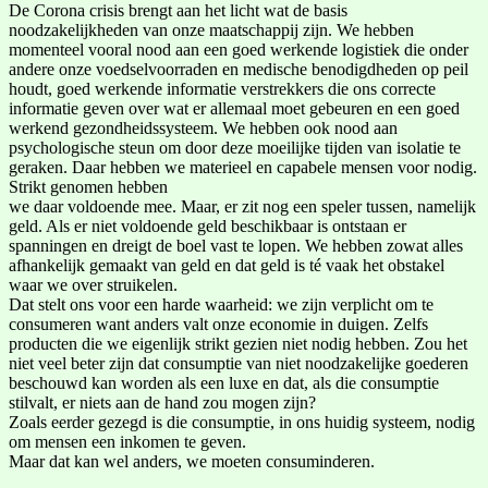
De Corona crisis brengt aan het licht wat de basis
noodzakelijkheden van onze maatschappij zijn. We hebben
momenteel vooral nood aan een goed werkende logistiek die onder
andere onze voedselvoorraden en medische benodigdheden op peil
houdt, goed werkende informatie verstrekkers die ons correcte
informatie geven over wat er allemaal moet gebeuren en een goed
werkend gezondheidssysteem. We hebben ook nood aan
psychologische steun om door deze moeilijke tijden van isolatie te
geraken. Daar hebben we materieel en capabele mensen voor nodig.
Strikt genomen hebben
we daar voldoende mee. Maar, er zit nog een speler tussen, namelijk
geld. Als er niet voldoende geld beschikbaar is ontstaan er
spanningen en dreigt de boel vast te lopen. We hebben zowat alles
afhankelijk gemaakt van geld en dat geld is té vaak het obstakel
waar we over struikelen.
Dat stelt ons voor een harde waarheid: we zijn verplicht om te
consumeren want anders valt onze economie in duigen. Zelfs
producten die we eigenlijk strikt gezien niet nodig hebben. Zou het
niet veel beter zijn dat consumptie van niet noodzakelijke goederen
beschouwd kan worden als een luxe en dat, als die consumptie
stilvalt, er niets aan de hand zou mogen zijn?
Zoals eerder gezegd is die consumptie, in ons huidig systeem, nodig
om mensen een inkomen te geven.
Maar dat kan wel anders, we moeten consuminderen.