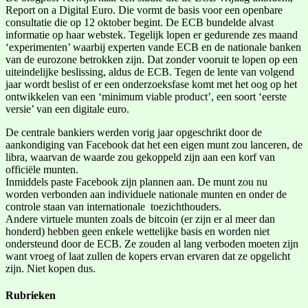
Report on a Digital Euro. Die vormt de basis voor een openbare
consultatie die op 12 oktober begint. De ECB bundelde alvast
informatie op haar webstek. Tegelijk lopen er gedurende zes maand
‘experimenten’ waarbij experten vande ECB en de nationale banken
van de eurozone betrokken zijn. Dat zonder vooruit te lopen op een
uiteindelijke beslissing, aldus de ECB. Tegen de lente van volgend
jaar wordt beslist of er een onderzoeksfase komt met het oog op het
ontwikkelen van een ‘minimum viable product’, een soort ‘eerste
versie’ van een digitale euro.
De centrale bankiers werden vorig jaar opgeschrikt door de
aankondiging van Facebook dat het een eigen munt zou lanceren, de
libra, waarvan de waarde zou gekoppeld zijn aan een korf van
officiële munten.
Inmiddels paste Facebook zijn plannen aan. De munt zou nu
worden verbonden aan individuele nationale munten en onder de
controle staan van internationale toezichthouders.
Andere virtuele munten zoals de bitcoin (er zijn er al meer dan
honderd) hebben geen enkele wettelijke basis en worden niet
ondersteund door de ECB. Ze zouden al lang verboden moeten zijn
want vroeg of laat zullen de kopers ervan ervaren dat ze opgelicht
zijn. Niet kopen dus.
Rubrieken