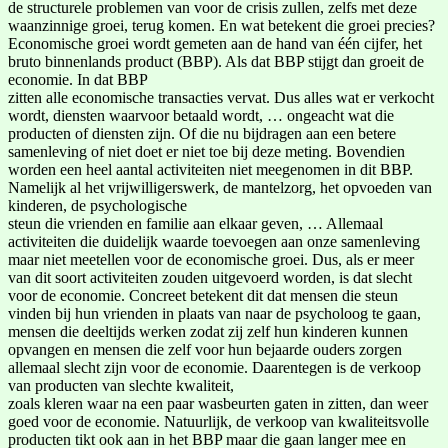
de structurele problemen van voor de crisis zullen, zelfs met deze
waanzinnige groei, terug komen. En wat betekent die groei precies?
Economische groei wordt gemeten aan de hand van één cijfer, het
bruto binnenlands product (BBP). Als dat BBP stijgt dan groeit de
economie. In dat BBP
zitten alle economische transacties vervat. Dus alles wat er verkocht
wordt, diensten waarvoor betaald wordt, … ongeacht wat die
producten of diensten zijn. Of die nu bijdragen aan een betere
samenleving of niet doet er niet toe bij deze meting. Bovendien
worden een heel aantal activiteiten niet meegenomen in dit BBP.
Namelijk al het vrijwilligerswerk, de mantelzorg, het opvoeden van
kinderen, de psychologische
steun die vrienden en familie aan elkaar geven, … Allemaal
activiteiten die duidelijk waarde toevoegen aan onze samenleving
maar niet meetellen voor de economische groei. Dus, als er meer
van dit soort activiteiten zouden uitgevoerd worden, is dat slecht
voor de economie. Concreet betekent dit dat mensen die steun
vinden bij hun vrienden in plaats van naar de psycholoog te gaan,
mensen die deeltijds werken zodat zij zelf hun kinderen kunnen
opvangen en mensen die zelf voor hun bejaarde ouders zorgen
allemaal slecht zijn voor de economie. Daarentegen is de verkoop
van producten van slechte kwaliteit,
zoals kleren waar na een paar wasbeurten gaten in zitten, dan weer
goed voor de economie. Natuurlijk, de verkoop van kwaliteitsvolle
producten tikt ook aan in het BBP maar die gaan langer mee en