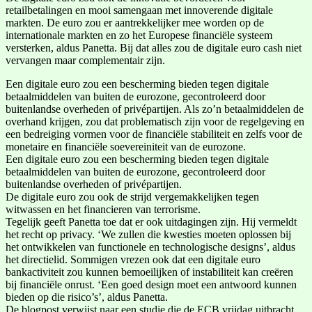
retailbetalingen en mooi samengaan met innoverende digitale
markten. De euro zou er aantrekkelijker mee worden op de
internationale markten en zo het Europese financiële systeem
versterken, aldus Panetta. Bij dat alles zou de digitale euro cash niet
vervangen maar complementair zijn.
Een digitale euro zou een bescherming bieden tegen digitale
betaalmiddelen van buiten de eurozone, gecontroleerd door
buitenlandse overheden of privépartijen. Als zo’n betaalmiddelen de
overhand krijgen, zou dat problematisch zijn voor de regelgeving en
een bedreiging vormen voor de financiële stabiliteit en zelfs voor de
monetaire en financiële soevereiniteit van de eurozone.
Een digitale euro zou een bescherming bieden tegen digitale
betaalmiddelen van buiten de eurozone, gecontroleerd door
buitenlandse overheden of privépartijen.
De digitale euro zou ook de strijd vergemakkelijken tegen
witwassen en het financieren van terrorisme.
Tegelijk geeft Panetta toe dat er ook uitdagingen zijn. Hij vermeldt
het recht op privacy. ‘We zullen die kwesties moeten oplossen bij
het ontwikkelen van functionele en technologische designs’, aldus
het directielid. Sommigen vrezen ook dat een digitale euro
bankactiviteit zou kunnen bemoeilijken of instabiliteit kan creëren
bij financiële onrust. ‘Een goed design moet een antwoord kunnen
bieden op die risico’s’, aldus Panetta.
De blogpost verwijst naar een studie die de ECB vrijdag uitbracht,