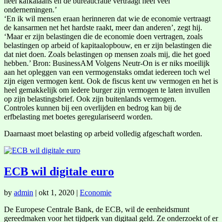
heel kafkaiaans en de bureaucratie vertraagt heel veel
ondernemingen.’
‘En ik wil mensen eraan herinneren dat wie de economie vertraagt
de kansarmen net het hardste raakt, meer dan anderen’, zegt hij.
‘Maar er zijn belastingen die de economie doen vertragen, zoals
belastingen op arbeid of kapitaalopbouw, en er zijn belastingen die
dat niet doen. Zoals belastingen op mensen zoals mij, die het goed
hebben.’ Bron: BusinessAM Volgens Neutr-On is er niks moeilijk
aan het opleggen van een vermogenstaks omdat iedereen toch wel
zijn eigen vermogen kent. Ook de fiscus kent uw vermogen en het is
heel gemakkelijk om iedere burger zijn vermogen te laten invullen
op zijn belastingsbrief. Ook zijn buitenlands vermogen.
Controles kunnen bij een overlijden en bedrog kan bij de
erfbelasting met boetes geregulariseerd worden.
Daarnaast moet belasting op arbeid volledig afgeschaft worden.
ECB wil digitale euro
by
admin
|
okt 1, 2020
|
Economie
De Europese Centrale Bank, de ECB, wil de eenheidsmunt
gereedmaken voor het tijdperk van digitaal geld. Ze onderzoekt of er