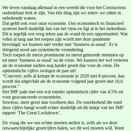
We leven vandaag allemaal in een wereld die voor het Coronavirus
ondenkbaar leek te zijn. Van één ding zijn we zeker: we zitten in
onbekende waters.
Dat geldt ook voor onze economie. Ons economisch en financieel
systeem heeft duidelijk last van het virus en ligt al in het ziekenhuis.
Dit is tegelijk een veeg teken aan de wand én een opportuniteit. Wat
velen al lang aan het roepen zijn wordt met deze pandemie
bevestigd: we kunnen niet verder met ‘business as usual’. Er is
dringend nood aan systemische verandering.
Toch roepen de meest prominente en meest gehoorde stemmen op
tot meer ‘business as usual’ na de crisis. We kunnen het wel verteren
als de economie nadien nog harder groeit dan voor de crisis. De
optimistische cijfers swingen de pan uit!
“Concreet: zelfs al krimpt de economie in 2020 met 8 procent, dan
wordt dat uitgevlakt als de economie volgend jaar groeit met 10,6
procent.”
Het IMF pakt met een wat minder optimistisch cijfer van 4,5% uit
voor geavanceerde economieën.
Sowieso, meer groei dan voorheen dus. De onzekerheid die rond
deze cijfers hangt wordt echter duidelijk uit dit stukje van het IMF
rapport ‘The Great Lockdown’.
De vraag die we ons echter moeten stellen is, zelfs als we deze
onwaarschijnlijke groeicijfers halen, we dit wel moeten will. Want