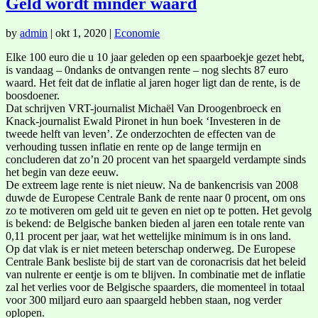
Geld wordt minder waard
by
admin
|
okt 1, 2020
|
Economie
Elke 100 euro die u 10 jaar geleden op een spaarboekje gezet hebt,
is vandaag – 0ndanks de ontvangen rente – nog slechts 87 euro
waard. Het feit dat de inflatie al jaren hoger ligt dan de rente, is de
boosdoener.
Dat schrijven VRT-journalist Michaël Van Droogenbroeck en
Knack-journalist Ewald Pironet in hun boek ‘Investeren in de
tweede helft van leven’. Ze onderzochten de effecten van de
verhouding tussen inflatie en rente op de lange termijn en
concluderen dat zo’n 20 procent van het spaargeld verdampte sinds
het begin van deze eeuw.
De extreem lage rente is niet nieuw. Na de bankencrisis van 2008
duwde de Europese Centrale Bank de rente naar 0 procent, om ons
zo te motiveren om geld uit te geven en niet op te potten. Het gevolg
is bekend: de Belgische banken bieden al jaren een totale rente van
0,11 procent per jaar, wat het wettelijke minimum is in ons land.
Op dat vlak is er niet meteen beterschap onderweg. De Europese
Centrale Bank besliste bij de start van de coronacrisis dat het beleid
van nulrente er eentje is om te blijven. In combinatie met de inflatie
zal het verlies voor de Belgische spaarders, die momenteel in totaal
voor 300 miljard euro aan spaargeld hebben staan, nog verder
oplopen.