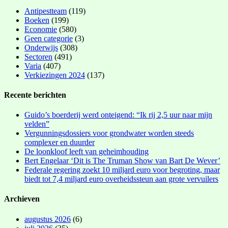
Antipestteam
(119)
Boeken
(199)
Economie
(580)
Geen categorie
(3)
Onderwijs
(308)
Sectoren
(491)
Varia
(407)
Verkiezingen 2024
(137)
Recente berichten
Guido’s boerderij werd onteigend: “Ik rij 2,5 uur naar mijn
velden”
Vergunningsdossiers voor grondwater worden steeds
complexer en duurder
De loonkloof leeft van geheimhouding
Bert Engelaar ‘Dit is The Truman Show van Bart De Wever’
Federale regering zoekt 10 miljard euro voor begroting, maar
biedt tot 7,4 miljard euro overheidssteun aan grote vervuilers
Archieven
augustus 2026
(6)