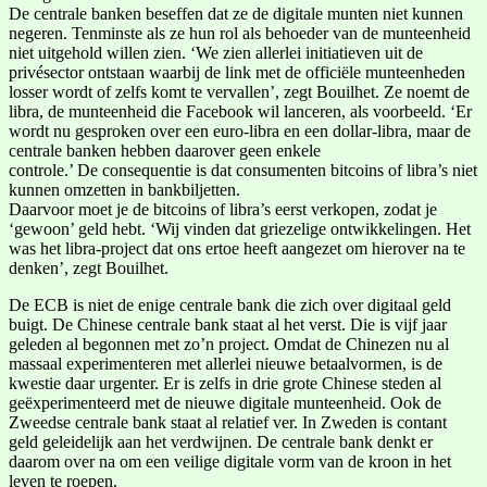
De centrale banken beseffen dat ze de digitale munten niet kunnen
negeren. Tenminste als ze hun rol als behoeder van de munteenheid
niet uitgehold willen zien. ‘We zien allerlei initiatieven uit de
privésector ontstaan waarbij de link met de officiële munteenheden
losser wordt of zelfs komt te vervallen’, zegt Bouilhet. Ze noemt de
libra, de munteenheid die Facebook wil lanceren, als voorbeeld. ‘Er
wordt nu gesproken over een euro-libra en een dollar-libra, maar de
centrale banken hebben daarover geen enkele
controle.’ De consequentie is dat consumenten bitcoins of libra’s niet
kunnen omzetten in bankbiljetten.
Daarvoor moet je de bitcoins of libra’s eerst verkopen, zodat je
‘gewoon’ geld hebt. ‘Wij vinden dat griezelige ontwikkelingen. Het
was het libra-project dat ons ertoe heeft aangezet om hierover na te
denken’, zegt Bouilhet.
De ECB is niet de enige centrale bank die zich over digitaal geld
buigt. De Chinese centrale bank staat al het verst. Die is vijf jaar
geleden al begonnen met zo’n project. Omdat de Chinezen nu al
massaal experimenteren met allerlei nieuwe betaalvormen, is de
kwestie daar urgenter. Er is zelfs in drie grote Chinese steden al
geëxperimenteerd met de nieuwe digitale munteenheid. Ook de
Zweedse centrale bank staat al relatief ver. In Zweden is contant
geld geleidelijk aan het verdwijnen. De centrale bank denkt er
daarom over na om een veilige digitale vorm van de kroon in het
leven te roepen.