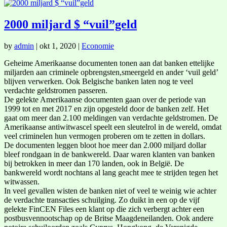
2000 miljard $ “vuil”geld
by
admin
|
okt 1, 2020
|
Economie
Geheime Amerikaanse documenten tonen aan dat banken ettelijke
miljarden aan criminele opbrengsten,smeergeld en ander ‘vuil geld’
blijven verwerken. Ook Belgische banken laten nog te veel
verdachte geldstromen passeren.
De gelekte Amerikaanse documenten gaan over de periode van
1999 tot en met 2017 en zijn opgesteld door de banken zelf. Het
gaat om meer dan 2.100 meldingen van verdachte geldstromen. De
Amerikaanse antiwitwascel speelt een sleutelrol in de wereld, omdat
veel criminelen hun vermogen proberen om te zetten in dollars.
De documenten leggen bloot hoe meer dan 2.000 miljard dollar
bleef rondgaan in de bankwereld. Daar waren klanten van banken
bij betrokken in meer dan 170 landen, ook in België. De
bankwereld wordt nochtans al lang geacht mee te strijden tegen het
witwassen.
In veel gevallen wisten de banken niet of veel te weinig wie achter
de verdachte transacties schuilging. Zo duikt in een op de vijf
gelekte FinCEN Files een klant op die zich verbergt achter een
postbusvennootschap op de Britse Maagdeneilanden. Ook andere