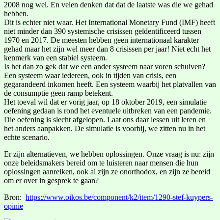
2008 nog wel. En velen denken dat dat de laatste was die we gehad
hebben.
Dit is echter niet waar. Het International Monetary Fund (IMF) heeft
niet minder dan 390 systemische crisissen geïdentificeerd tussen
1970 en 2017. De meesten hebben geen internationaal karakter
gehad maar het zijn wel meer dan 8 crisissen per jaar! Niet echt het
kenmerk van een stabiel systeem.
Is het dan zo gek dat we een ander systeem naar voren schuiven?
Een systeem waar iedereen, ook in tijden van crisis, een
gegarandeerd inkomen heeft. Een systeem waarbij het platvallen van
de consumptie geen ramp betekent.
Het toeval wil dat er vorig jaar, op 18 oktober 2019, een simulatie
oefening gedaan is rond het eventuele uitbreken van een pandemie.
Die oefening is slecht afgelopen. Laat ons daar lessen uit leren en
het anders aanpakken. De simulatie is voorbij, we zitten nu in het
echte scenario.
Er zijn alternatieven, we hebben oplossingen. Onze vraag is nu: zijn
onze beleidsmakers bereid om te luisteren naar mensen die hun
oplossingen aanreiken, ook al zijn ze onorthodox, en zijn ze bereid
om er over in gesprek te gaan?
Bron:
https://www.oikos.be/component/k2/item/1290-stef-kuypers-
opinie