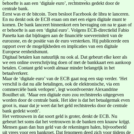
behoefte is aan een ‘digitale euro’, rechtstreeks gedekt door de
centrale bank.
Eerst was er de bitcoin. Toen besloot Facebook de libra te lanceren.
En nu denkt ook de ECB eraan om met een eigen digitale munt te
komen. De bank lanceert binnenkort een bevraging om na te gaan of
er behoefte is aan een ‘digital euro’. Volgens ECB-directielid Fabio
Panetta kan dat bijdragen aan de financiële soevereiniteit van de
eurozone, en de positie van de euro versterken. Hij publiceerde een
rapport over de mogelijkheden en implicaties van een digitale
Europese eenheidsmunt.
Digitaal betalen kan natuurlijk nu ook al. Dat gebeurt elke keer als
we een online overschrijving doen of met de bankkaart een aankoop
betalen. Contant geld wordt almaar minder belangrijk in het
betaalverkeer.
Maar de ‘digitale euro’ van de ECB gaat nog een stap verder. ‘Het
verschil is dat nu alle betalingen, ook de elektronische, via een
commerciële bank verlopen’, legt woordvoerster Alexandrine
Bouilhet uit. ‘Maar een digitale euro zou rechtstreeks uitgegeven
worden door de centrale bank. Het idee is dat het betaalgemak even
groot is, maar dat je weet dat het geld rechtstreeks door de centrale
bank gedekt wordt’.
Het vertrouwen in dat soort geld is groter, denkt de ECB. Nu
gebeurt het soms dat het vertrouwen in de banken een knauw krijgt.
Mensen gaan dan hun geld van de rekeningen halen, bijvoorbeeld
uit vrees voor een bankroet. Dat fenomeen deed zich voor tijdens de