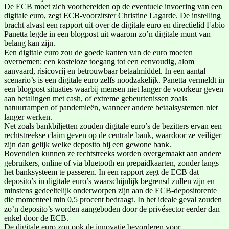
De ECB moet zich voorbereiden op de eventuele invoering van een
digitale euro, zegt ECB-voorzitster Christine Lagarde. De instelling
bracht alvast een rapport uit over de digitale euro en directielid Fabio
Panetta legde in een blogpost uit waarom zo’n digitale munt van
belang kan zijn.
Een digitale euro zou de goede kanten van de euro moeten
overnemen: een kosteloze toegang tot een eenvoudig, alom
aanvaard, risicovrij en betrouwbaar betaalmiddel. In een aantal
scenario’s is een digitale euro zelfs noodzakelijk. Panetta vermeldt in
een blogpost situaties waarbij mensen niet langer de voorkeur geven
aan betalingen met cash, of extreme gebeurtenissen zoals
natuurrampen of pandemieën, wanneer andere betaalsystemen niet
langer werken.
Net zoals bankbiljetten zouden digitale euro’s de bezitters ervan een
rechtstreekse claim geven op de centrale bank, waardoor ze veiliger
zijn dan gelijk welke deposito bij een gewone bank.
Bovendien kunnen ze rechtstreeks worden overgemaakt aan andere
gebruikers, online of via bluetooth en prepaidkaarten, zonder langs
het banksysteem te passeren. In een rapport zegt de ECB dat
deposito’s in digitale euro’s waarschijnlijk begrensd zullen zijn en
minstens gedeeltelijk onderworpen zijn aan de ECB-depositorente
die momenteel min 0,5 procent bedraagt. In het ideale geval zouden
zo’n deposito’s worden aangeboden door de privésector eerder dan
enkel door de ECB.
De digitale euro zou ook de innovatie bevorderen voor