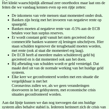
Het klinkt waarschijnlijk allemaal zeer onorthodox maar laat ons de
feiten die we vandaag kennen even op een rijtje zetten:
De inkomens van vele mensen staat momenteel onder druk.
Banken zijn bezig met het invoeren van negatieve rente op
spaargeld.
Banken moeten al negatieve rente van -0.5% aan de ECB
betalen voor hun surplus reserves.
Er wordt constant geld vanuit het niets gecreëerd door
commerciële banken wanneer zij leningen uitschrijven. Hier
staan schulden tegenover die terugbetaald moeten worden,
met rente (ook al staat die momenteel erg laag).
De ECB heeft al meerdere malen schuldenvrij geld bij
gecreëerd en is dat momenteel ook aan het doen.
Bij afbetaling van schulden wordt er geld vernietigd. Dat
maakt deel uit van de normale werking van het huidige geld
systeem.
Elke keer we geconfronteerd worden met een situatie die
vergelijkbaar is met het
Coronavirus zullen we, als we geen veranderingen
doorvoeren in het geldsysteem, met economische crisis
situaties geconfronteerd worden.
Aan dat lijstje kunnen we dan nog toevoegen dat ons huidige
systeem alles behalve stabiel is. Iedereen herinnert zich de crisis van