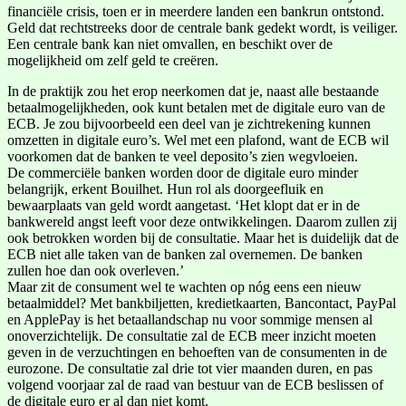
financiële crisis, toen er in meerdere landen een bankrun ontstond.
Geld dat rechtstreeks door de centrale bank gedekt wordt, is veiliger.
Een centrale bank kan niet omvallen, en beschikt over de
mogelijkheid om zelf geld te creëren.
In de praktijk zou het erop neerkomen dat je, naast alle bestaande
betaalmogelijkheden, ook kunt betalen met de digitale euro van de
ECB. Je zou bijvoorbeeld een deel van je zichtrekening kunnen
omzetten in digitale euro’s. Wel met een plafond, want de ECB wil
voorkomen dat de banken te veel deposito’s zien wegvloeien.
De commerciële banken worden door de digitale euro minder
belangrijk, erkent Bouilhet. Hun rol als doorgeefluik en
bewaarplaats van geld wordt aangetast. ‘Het klopt dat er in de
bankwereld angst leeft voor deze ontwikkelingen. Daarom zullen zij
ook betrokken worden bij de consultatie. Maar het is duidelijk dat de
ECB niet alle taken van de banken zal overnemen. De banken
zullen hoe dan ook overleven.’
Maar zit de consument wel te wachten op nóg eens een nieuw
betaalmiddel? Met bankbiljetten, kredietkaarten, Bancontact, PayPal
en ApplePay is het betaallandschap nu voor sommige mensen al
onoverzichtelijk. De consultatie zal de ECB meer inzicht moeten
geven in de verzuchtingen en behoeften van de consumenten in de
eurozone. De consultatie zal drie tot vier maanden duren, en pas
volgend voorjaar zal de raad van bestuur van de ECB beslissen of
de digitale euro er al dan niet komt.