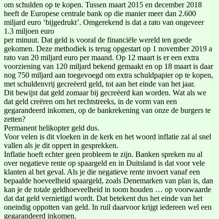
om schulden op te kopen. Tussen maart 2015 en december 2018
heeft de Europese centrale bank op die manier meer dan 2.600
miljard euro ‘bijgedrukt’. Omgerekend is dat a rato van ongeveer
1.3 miljoen euro
per minuut. Dat geld is vooral de financiële wereld ten goede
gekomen. Deze methodiek is terug opgestart op 1 november 2019 a
rato van 20 miljard euro per maand. Op 12 maart is er een extra
voorziening van 120 miljard bekend gemaakt en op 18 maart is daar
nog 750 miljard aan toegevoegd om extra schuldpapier op te kopen,
met schuldenvrij gecreëerd geld, tot aan het einde van het jaar.
Dit bewijst dat geld zomaar bij gecreëerd kan worden. Wat als we
dat geld creëren om het rechtstreeks, in de vorm van een
gegarandeerd inkomen, op de bankrekening van onze de burgers te
zetten?
Permanent helikopter geld dus.
Voor velen is dit vloeken in de kerk en het woord inflatie zal al snel
vallen als je dit oppert in gesprekken.
Inflatie hoeft echter geen probleem te zijn. Banken spreken nu al
over negatieve rente op spaargeld en in Duitsland is dat voor vele
klanten al het geval. Als je die negatieve rente invoert vanaf een
bepaalde hoeveelheid spaargeld, zoals Denemarken van plan is, dan
kan je de totale geldhoeveelheid in toom houden … op voorwaarde
dat dat geld vernietigd wordt. Dat betekent dus het einde van het
oneindig oppotten van geld. In ruil daarvoor krijgt iedereen wel een
gegarandeerd inkomen.