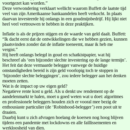
voortgezet kan worden.”
Deze verwondering verklaart wellicht waarom Buffett de laatste tijd
veel van zijn Amerikaanse bankaandelen heeft verkocht. In plaats
daarvan investeerde hij onlangs in een goudmijnbedrijf. Hij lijkt niet
heel veel vertrouwen te hebben in deze praktijken.
Inflatie is als de prijzen stijgen en de waarde van geld daalt. Buffett:
“Ik dacht eerst dat de ontwikkelingen die we hebben gezien, kunnen
plaatsvinden zonder dat de inflatie toeneemt, maar ik heb me
vergist.”
Hij heeft onlangs belegd in goud en schatkistpapier, wat hij
beschreef als ‘een bijzonder slechte investering op de lange termijn’.
Het feit dat deze vermaarde belegger vanwege de huidige
omstandigheden bereid is zijn geld voorlopig toch te stoppen in
‘bijzonder slechte beleggingen’, zou iedere belegger aan het denken
moeten zetten.
Wat is de impact op uw eigen geld?
Negatieve rente kost u geld. Als u denkt uw rendement op de
aandelenmarkt te halen, moet u goed weten wat u doet: algoritmes
en professionele beleggers houden zich er vooral mee bezig de
enthousiaste particulier (de ‘Robinhood-belegger’) een poot uit te
draaien.
Daarbij kunt u zich afvragen hoelang de koersen nog hoog blijven
tijdens een pandemie met lockdowns en alle faillissementen en
werkloosheid van dien.