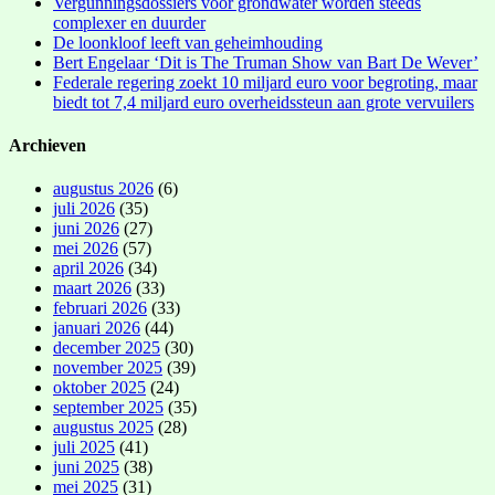
Vergunningsdossiers voor grondwater worden steeds
complexer en duurder
De loonkloof leeft van geheimhouding
Bert Engelaar ‘Dit is The Truman Show van Bart De Wever’
Federale regering zoekt 10 miljard euro voor begroting, maar
biedt tot 7,4 miljard euro overheidssteun aan grote vervuilers
Archieven
augustus 2026
(6)
juli 2026
(35)
juni 2026
(27)
mei 2026
(57)
april 2026
(34)
maart 2026
(33)
februari 2026
(33)
januari 2026
(44)
december 2025
(30)
november 2025
(39)
oktober 2025
(24)
september 2025
(35)
augustus 2025
(28)
juli 2025
(41)
juni 2025
(38)
mei 2025
(31)