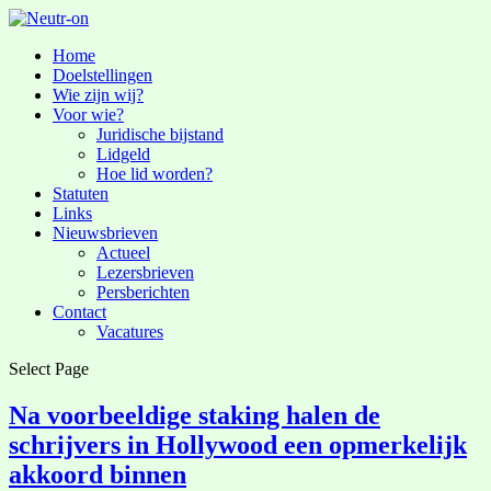
Home
Doelstellingen
Wie zijn wij?
Voor wie?
Juridische bijstand
Lidgeld
Hoe lid worden?
Statuten
Links
Nieuwsbrieven
Actueel
Lezersbrieven
Persberichten
Contact
Vacatures
Select Page
Na voorbeeldige staking halen de
schrijvers in Hollywood een opmerkelijk
akkoord binnen