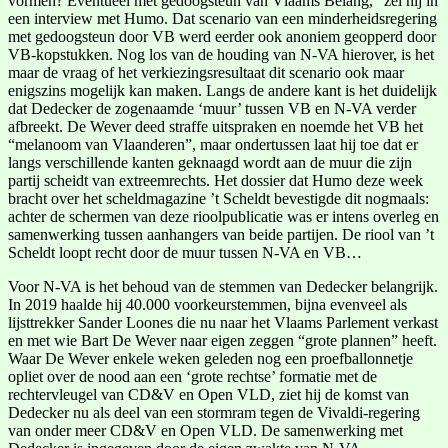
vormen? Eventueel met gedoogsteun van Vlaams Belang,” zei hij in
een interview met Humo. Dat scenario van een minderheidsregering
met gedoogsteun door VB werd eerder ook anoniem geopperd door
VB-kopstukken. Nog los van de houding van N-VA hierover, is het
maar de vraag of het verkiezingsresultaat dit scenario ook maar
enigszins mogelijk kan maken. Langs de andere kant is het duidelijk
dat Dedecker de zogenaamde ‘muur’ tussen VB en N-VA verder
afbreekt. De Wever deed straffe uitspraken en noemde het VB het
“melanoom van Vlaanderen”, maar ondertussen laat hij toe dat er
langs verschillende kanten geknaagd wordt aan de muur die zijn
partij scheidt van extreemrechts. Het dossier dat Humo deze week
bracht over het scheldmagazine ’t Scheldt bevestigde dit nogmaals:
achter de schermen van deze rioolpublicatie was er intens overleg en
samenwerking tussen aanhangers van beide partijen. De riool van ’t
Scheldt loopt recht door de muur tussen N-VA en VB…
Voor N-VA is het behoud van de stemmen van Dedecker belangrijk.
In 2019 haalde hij 40.000 voorkeurstemmen, bijna evenveel als
lijsttrekker Sander Loones die nu naar het Vlaams Parlement verkast
en met wie Bart De Wever naar eigen zeggen “grote plannen” heeft.
Waar De Wever enkele weken geleden nog een proefballonnetje
opliet over de nood aan een ‘grote rechtse’ formatie met de
rechtervleugel van CD&V en Open VLD, ziet hij de komst van
Dedecker nu als deel van een stormram tegen de Vivaldi-regering
van onder meer CD&V en Open VLD. De samenwerking met