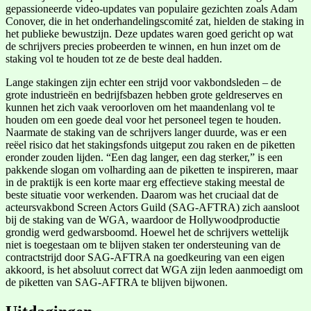
gepassioneerde video-updates van populaire gezichten zoals Adam
Conover, die in het onderhandelingscomité zat, hielden de staking in
het publieke bewustzijn. Deze updates waren goed gericht op wat
de schrijvers precies probeerden te winnen, en hun inzet om de
staking vol te houden tot ze de beste deal hadden.
Lange stakingen zijn echter een strijd voor vakbondsleden – de
grote industrieën en bedrijfsbazen hebben grote geldreserves en
kunnen het zich vaak veroorloven om het maandenlang vol te
houden om een goede deal voor het personeel tegen te houden.
Naarmate de staking van de schrijvers langer duurde, was er een
reëel risico dat het stakingsfonds uitgeput zou raken en de piketten
eronder zouden lijden. “Een dag langer, een dag sterker,” is een
pakkende slogan om volharding aan de piketten te inspireren, maar
in de praktijk is een korte maar erg effectieve staking meestal de
beste situatie voor werkenden. Daarom was het cruciaal dat de
acteursvakbond Screen Actors Guild (SAG-AFTRA) zich aansloot
bij de staking van de WGA, waardoor de Hollywoodproductie
grondig werd gedwarsboomd. Hoewel het de schrijvers wettelijk
niet is toegestaan om te blijven staken ter ondersteuning van de
contractstrijd door SAG-AFTRA na goedkeuring van een eigen
akkoord, is het absoluut correct dat WGA zijn leden aanmoedigt om
de piketten van SAG-AFTRA te blijven bijwonen.