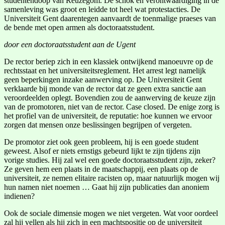
studentendoop van Reuzegom. De schok en verontwaardiging in de
samenleving was groot en leidde tot heel wat protestacties. De
Universiteit Gent daarentegen aanvaardt de toenmalige praeses van
de bende met open armen als doctoraatsstudent.
door een doctoraatsstudent aan de Ugent
De rector beriep zich in een klassiek ontwijkend manoeuvre op de
rechtsstaat en het universiteitsreglement. Het arrest legt namelijk
geen beperkingen inzake aanwerving op. De Universiteit Gent
verklaarde bij monde van de rector dat ze geen extra sanctie aan
veroordeelden oplegt. Bovendien zou de aanwerving de keuze zijn
van de promotoren, niet van de rector. Case closed. De enige zorg is
het profiel van de universiteit, de reputatie: hoe kunnen we ervoor
zorgen dat mensen onze beslissingen begrijpen of vergeten.
De promotor ziet ook geen probleem, hij is een goede student
geweest. Alsof er niets ernstigs gebeurd lijkt te zijn tijdens zijn
vorige studies. Hij zal wel een goede doctoraatsstudent zijn, zeker?
Ze geven hem een plaats in de maatschappij, een plaats op de
universiteit, ze nemen elitaire racisten op, maar natuurlijk mogen wij
hun namen niet noemen … Gaat hij zijn publicaties dan anoniem
indienen?
Ook de sociale dimensie mogen we niet vergeten. Wat voor oordeel
zal hij vellen als hij zich in een machtspositie op de universiteit