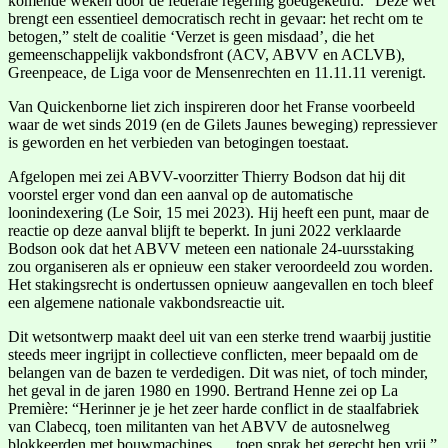
komende weken door de federale regering goedgekeurd. “Deze wet
brengt een essentieel democratisch recht in gevaar: het recht om te
betogen,” stelt de coalitie ‘Verzet is geen misdaad’, die het
gemeenschappelijk vakbondsfront (ACV, ABVV en ACLVB),
Greenpeace, de Liga voor de Mensenrechten en 11.11.11 verenigt.
Van Quickenborne liet zich inspireren door het Franse voorbeeld
waar de wet sinds 2019 (en de Gilets Jaunes beweging) repressiever
is geworden en het verbieden van betogingen toestaat.
Afgelopen mei zei ABVV-voorzitter Thierry Bodson dat hij dit
voorstel erger vond dan een aanval op de automatische
loonindexering (Le Soir, 15 mei 2023). Hij heeft een punt, maar de
reactie op deze aanval blijft te beperkt. In juni 2022 verklaarde
Bodson ook dat het ABVV meteen een nationale 24-uursstaking
zou organiseren als er opnieuw een staker veroordeeld zou worden.
Het stakingsrecht is ondertussen opnieuw aangevallen en toch bleef
een algemene nationale vakbondsreactie uit.
Dit wetsontwerp maakt deel uit van een sterke trend waarbij justitie
steeds meer ingrijpt in collectieve conflicten, meer bepaald om de
belangen van de bazen te verdedigen. Dit was niet, of toch minder,
het geval in de jaren 1980 en 1990. Bertrand Henne zei op La
Première: “Herinner je je het zeer harde conflict in de staalfabriek
van Clabecq, toen militanten van het ABVV de autosnelweg
blokkeerden met bouwmachines … toen sprak het gerecht hen vrij.”