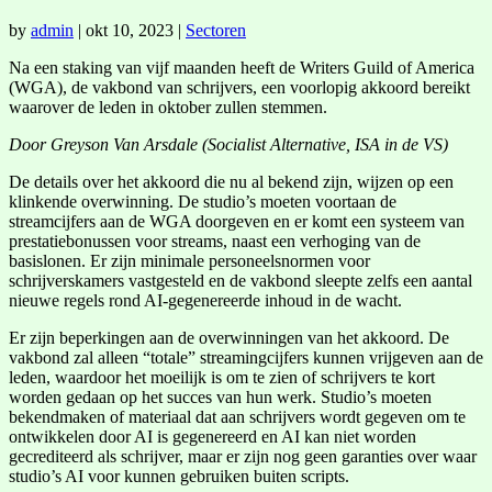
by
admin
|
okt 10, 2023
|
Sectoren
Na een staking van vijf maanden heeft de Writers Guild of America
(WGA), de vakbond van schrijvers, een voorlopig akkoord bereikt
waarover de leden in oktober zullen stemmen.
Door Greyson Van Arsdale (Socialist Alternative, ISA in de VS)
De details over het akkoord die nu al bekend zijn, wijzen op een
klinkende overwinning. De studio’s moeten voortaan de
streamcijfers aan de WGA doorgeven en er komt een systeem van
prestatiebonussen voor streams, naast een verhoging van de
basislonen. Er zijn minimale personeelsnormen voor
schrijverskamers vastgesteld en de vakbond sleepte zelfs een aantal
nieuwe regels rond AI-gegenereerde inhoud in de wacht.
Er zijn beperkingen aan de overwinningen van het akkoord. De
vakbond zal alleen “totale” streamingcijfers kunnen vrijgeven aan de
leden, waardoor het moeilijk is om te zien of schrijvers te kort
worden gedaan op het succes van hun werk. Studio’s moeten
bekendmaken of materiaal dat aan schrijvers wordt gegeven om te
ontwikkelen door AI is gegenereerd en AI kan niet worden
gecrediteerd als schrijver, maar er zijn nog geen garanties over waar
studio’s AI voor kunnen gebruiken buiten scripts.