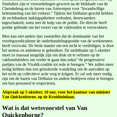
Sindsdien zijn er veroordelingen geweest na de blokkade van de
Cherattebrug en de haven van Antwerpen voor “kwaadwillige
belemmering van het verkeer.” Tijdens het Delhaize-geschil hebben
de rechtbanken stakingspiketten verboden, deurwaarders
ingeschakeld, soms met de hulp van de politie. De directie heeft
justitie gebruikt om het verzet van de vakbonden te verzwakken.
Men kan niet anders dan vaststellen dat de dominantie van het
overlegsyndicalisme de onderhandelingspositie van de werknemers
heeft verzwakt. De beste manier om een recht te verdedigen, is door
het serieus en ambitieus te gebruiken. De mobilisatie op 5 oktober
moet zo massaal mogelijk zijn om druk uit te oefenen op de
vakbondsleiders om verder te gaan dan enkel “de progressieve
partijen van de Vivaldi-coalitie tot rede te brengen.” We zullen meer
nodig hebben dan een geïsoleerde wandeling om de aanvallen op
het recht op collectieve actie weg te krijgen. Er zal ook meer nodig
zijn om de bazen van Delhaize en andere bedrijven ertoe te brengen
om hun personeel te respecteren.
Afspraak op 5 oktober, 10 uur, voor het kantoor van minister
Van Quickenborne, op de Kruidtuinlaan.
Wat is dat wetsvoorstel van Van
Quickenborne?