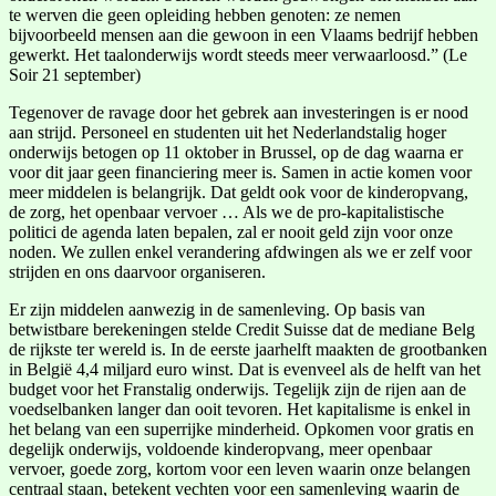
te werven die geen opleiding hebben genoten: ze nemen
bijvoorbeeld mensen aan die gewoon in een Vlaams bedrijf hebben
gewerkt. Het taalonderwijs wordt steeds meer verwaarloosd.” (Le
Soir 21 september)
Tegenover de ravage door het gebrek aan investeringen is er nood
aan strijd. Personeel en studenten uit het Nederlandstalig hoger
onderwijs betogen op 11 oktober in Brussel, op de dag waarna er
voor dit jaar geen financiering meer is. Samen in actie komen voor
meer middelen is belangrijk. Dat geldt ook voor de kinderopvang,
de zorg, het openbaar vervoer … Als we de pro-kapitalistische
politici de agenda laten bepalen, zal er nooit geld zijn voor onze
noden. We zullen enkel verandering afdwingen als we er zelf voor
strijden en ons daarvoor organiseren.
Er zijn middelen aanwezig in de samenleving. Op basis van
betwistbare berekeningen stelde Credit Suisse dat de mediane Belg
de rijkste ter wereld is. In de eerste jaarhelft maakten de grootbanken
in België 4,4 miljard euro winst. Dat is evenveel als de helft van het
budget voor het Franstalig onderwijs. Tegelijk zijn de rijen aan de
voedselbanken langer dan ooit tevoren. Het kapitalisme is enkel in
het belang van een superrijke minderheid. Opkomen voor gratis en
degelijk onderwijs, voldoende kinderopvang, meer openbaar
vervoer, goede zorg, kortom voor een leven waarin onze belangen
centraal staan, betekent vechten voor een samenleving waarin de