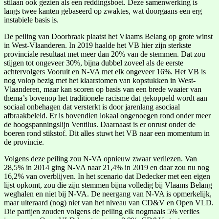
stilaan ook gezien als een reddingsboei. Deze samenwerking is
langs twee kanten gebaseerd op zwaktes, wat doorgaans een erg
instabiele basis is.
De peiling van Doorbraak plaatst het Vlaams Belang op grote winst
in West-Vlaanderen. In 2019 haalde het VB hier zijn sterkste
provinciale resultaat met meer dan 20% van de stemmen. Dat zou
stijgen tot ongeveer 30%, bijna dubbel zoveel als de eerste
achtervolgers Vooruit en N-VA met elk ongeveer 16%. Het VB is
nog volop bezig met het klaarstomen van kopstukken in West-
Vlaanderen, maar kan scoren op basis van een brede waaier van
thema’s bovenop het traditionele racisme dat gekoppeld wordt aan
sociaal onbehagen dat versterkt is door jarenlang asociaal
afbraakbeleid. Er is bovendien lokaal ongenoegen rond onder meer
de hoogspanningslijn Ventilus. Daarnaast is er onrust onder de
boeren rond stikstof. Dit alles stuwt het VB naar een momentum in
de provincie.
Volgens deze peiling zou N-VA opnieuw zwaar verliezen. Van
28,5% in 2014 ging N-VA naar 21,4% in 2019 en daar zou nu nog
16,2% van overblijven. In het scenario dat Dedecker met een eigen
lijst opkomt, zou die zijn stemmen bijna volledig bij Vlaams Belang
weghalen en niet bij N-VA. De neergang van N-VA is opmerkelijk,
maar uiteraard (nog) niet van het niveau van CD&V en Open VLD.
Die partijen zouden volgens de peiling elk nogmaals 5% verlies