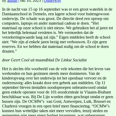
by
admin
|
okt 10, 2023
|
Onderwijs
In de nacht van 15 op 16 september was er een groot waterlek in de
Damiaanschool in Tremelo, een lagere school voor buitengewoon
onderwijs. De schade was groot. De directie deed een oproep om
computers, laptops en ander materiaal cadeau te doen. “Het
materiaal op onze school is niet nieuw. We gebruiken het al jaren tot
het letterlijk helemaal versleten is. We vermoeden dat de
verzekeringswaarde laag zal zijn.” Eigen middelen heeft de school
niet: “We zijn al enkele jaren bezig met verbouwen. Er zijn geen
reserves. En we hebben dat materiaal nodig om de school te doen
draaien.”
door Geert Cool uit maandblad De Linkse Socialist
Het is slechts één voorbeeld van de vele tekorten die het leven van
werkenden en hun gezinnen steeds meer domineren. Van de
kinderopvang over het onderwijs tot het openbaar vervoer en de
ouderenzorg: alles kraakt door een gebrek aan middelen. Op 11
september bleven tientallen noodoproepen onbeantwoord omdat
geen enkele operator voor de 101-noodcentrale in Vlaams-Brabant
beschikbaar was. Bij De Lijn worden ritten geschrapt omdat er geen
bussen zijn. De OCMW’s van Gent, Antwerpen, Luik, Brussel en
Charleroi vroegen in een open brief meer financiering. “OCMW’s
kunnen hun wettelijke taken niet meer vervullen, tenzij steden en
gemeenten nóg meer eigen budget investeren, wat onbegonnen