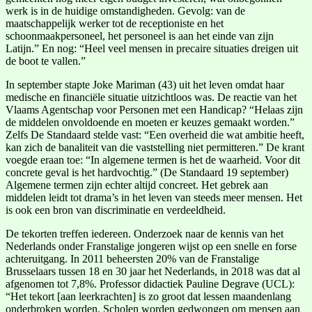
werk is in de huidige omstandigheden. Gevolg: van de
maatschappelijk werker tot de receptioniste en het
schoonmaakpersoneel, het personeel is aan het einde van zijn
Latijn.” En nog: “Heel veel mensen in precaire situaties dreigen uit
de boot te vallen.”
In september stapte Joke Mariman (43) uit het leven omdat haar
medische en financiële situatie uitzichtloos was. De reactie van het
Vlaams Agentschap voor Personen met een Handicap? “Helaas zijn
de middelen onvoldoende en moeten er keuzes gemaakt worden.”
Zelfs De Standaard stelde vast: “Een overheid die wat ambitie heeft,
kan zich de banaliteit van die vaststelling niet permitteren.” De krant
voegde eraan toe: “In algemene termen is het de waarheid. Voor dit
concrete geval is het hardvochtig.” (De Standaard 19 september)
Algemene termen zijn echter altijd concreet. Het gebrek aan
middelen leidt tot drama’s in het leven van steeds meer mensen. Het
is ook een bron van discriminatie en verdeeldheid.
De tekorten treffen iedereen. Onderzoek naar de kennis van het
Nederlands onder Franstalige jongeren wijst op een snelle en forse
achteruitgang. In 2011 beheersten 20% van de Franstalige
Brusselaars tussen 18 en 30 jaar het Nederlands, in 2018 was dat al
afgenomen tot 7,8%. Professor didactiek Pauline Degrave (UCL):
“Het tekort [aan leerkrachten] is zo groot dat lessen maandenlang
onderbroken worden. Scholen worden gedwongen om mensen aan