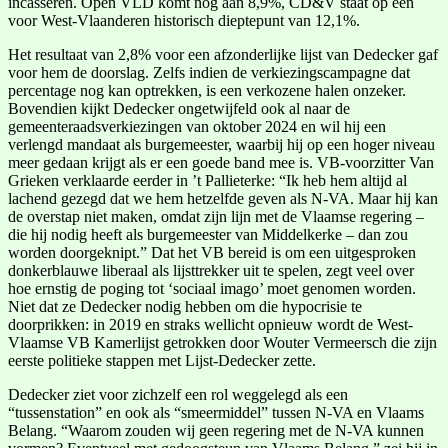
incasseren. Open VLD komt nog aan 8,9%, CD&V staat op een
voor West-Vlaanderen historisch dieptepunt van 12,1%.
Het resultaat van 2,8% voor een afzonderlijke lijst van Dedecker gaf
voor hem de doorslag. Zelfs indien de verkiezingscampagne dat
percentage nog kan optrekken, is een verkozene halen onzeker.
Bovendien kijkt Dedecker ongetwijfeld ook al naar de
gemeenteraadsverkiezingen van oktober 2024 en wil hij een
verlengd mandaat als burgemeester, waarbij hij op een hoger niveau
meer gedaan krijgt als er een goede band mee is. VB-voorzitter Van
Grieken verklaarde eerder in ’t Pallieterke: “Ik heb hem altijd al
lachend gezegd dat we hem hetzelfde geven als N-VA. Maar hij kan
de overstap niet maken, omdat zijn lijn met de Vlaamse regering –
die hij nodig heeft als burgemeester van Middelkerke – dan zou
worden doorgeknipt.” Dat het VB bereid is om een uitgesproken
donkerblauwe liberaal als lijsttrekker uit te spelen, zegt veel over
hoe ernstig de poging tot ‘sociaal imago’ moet genomen worden.
Niet dat ze Dedecker nodig hebben om die hypocrisie te
doorprikken: in 2019 en straks wellicht opnieuw wordt de West-
Vlaamse VB Kamerlijst getrokken door Wouter Vermeersch die zijn
eerste politieke stappen met Lijst-Dedecker zette.
Dedecker ziet voor zichzelf een rol weggelegd als een
“tussenstation” en ook als “smeermiddel” tussen N-VA en Vlaams
Belang. “Waarom zouden wij geen regering met de N-VA kunnen