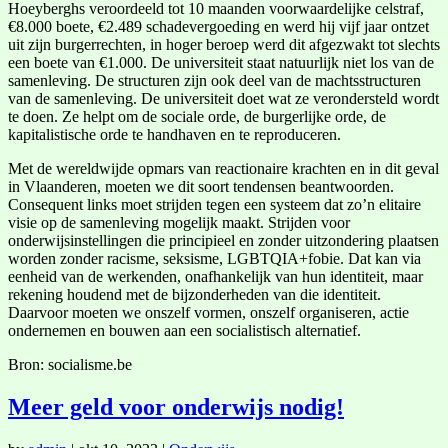
Hoeyberghs veroordeeld tot 10 maanden voorwaardelijke celstraf,
€8.000 boete, €2.489 schadevergoeding en werd hij vijf jaar ontzet
uit zijn burgerrechten, in hoger beroep werd dit afgezwakt tot slechts
een boete van €1.000. De universiteit staat natuurlijk niet los van de
samenleving. De structuren zijn ook deel van de machtsstructuren
van de samenleving. De universiteit doet wat ze verondersteld wordt
te doen. Ze helpt om de sociale orde, de burgerlijke orde, de
kapitalistische orde te handhaven en te reproduceren.
Met de wereldwijde opmars van reactionaire krachten en in dit geval
in Vlaanderen, moeten we dit soort tendensen beantwoorden.
Consequent links moet strijden tegen een systeem dat zo’n elitaire
visie op de samenleving mogelijk maakt. Strijden voor
onderwijsinstellingen die principieel en zonder uitzondering plaatsen
worden zonder racisme, seksisme, LGBTQIA+fobie. Dat kan via
eenheid van de werkenden, onafhankelijk van hun identiteit, maar
rekening houdend met de bijzonderheden van die identiteit.
Daarvoor moeten we onszelf vormen, onszelf organiseren, actie
ondernemen en bouwen aan een socialistisch alternatief.
Bron: socialisme.be
Meer geld voor onderwijs nodig!