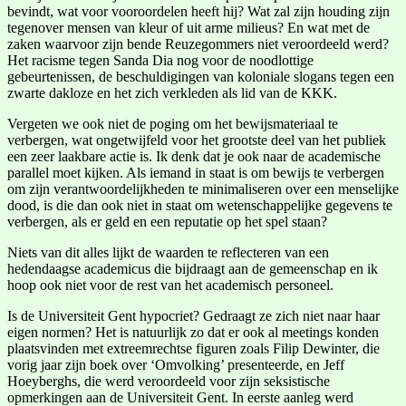
bevindt, wat voor vooroordelen heeft hij? Wat zal zijn houding zijn
tegenover mensen van kleur of uit arme milieus? En wat met de
zaken waarvoor zijn bende Reuzegommers niet veroordeeld werd?
Het racisme tegen Sanda Dia nog voor de noodlottige
gebeurtenissen, de beschuldigingen van koloniale slogans tegen een
zwarte dakloze en het zich verkleden als lid van de KKK.
Vergeten we ook niet de poging om het bewijsmateriaal te
verbergen, wat ongetwijfeld voor het grootste deel van het publiek
een zeer laakbare actie is. Ik denk dat je ook naar de academische
parallel moet kijken. Als iemand in staat is om bewijs te verbergen
om zijn verantwoordelijkheden te minimaliseren over een menselijke
dood, is die dan ook niet in staat om wetenschappelijke gegevens te
verbergen, als er geld en een reputatie op het spel staan?
Niets van dit alles lijkt de waarden te reflecteren van een
hedendaagse academicus die bijdraagt aan de gemeenschap en ik
hoop ook niet voor de rest van het academisch personeel.
Is de Universiteit Gent hypocriet? Gedraagt ze zich niet naar haar
eigen normen? Het is natuurlijk zo dat er ook al meetings konden
plaatsvinden met extreemrechtse figuren zoals Filip Dewinter, die
vorig jaar zijn boek over ‘Omvolking’ presenteerde, en Jeff
Hoeyberghs, die werd veroordeeld voor zijn seksistische
opmerkingen aan de Universiteit Gent. In eerste aanleg werd