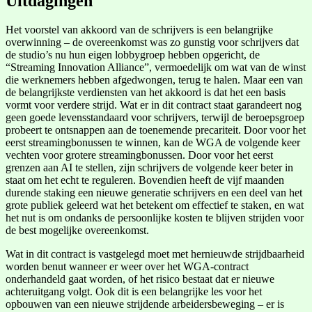
Uitdagingen
Het voorstel van akkoord van de schrijvers is een belangrijke
overwinning – de overeenkomst was zo gunstig voor schrijvers dat
de studio’s nu hun eigen lobbygroep hebben opgericht, de
“Streaming Innovation Alliance”, vermoedelijk om wat van de winst
die werknemers hebben afgedwongen, terug te halen. Maar een van
de belangrijkste verdiensten van het akkoord is dat het een basis
vormt voor verdere strijd. Wat er in dit contract staat garandeert nog
geen goede levensstandaard voor schrijvers, terwijl de beroepsgroep
probeert te ontsnappen aan de toenemende precariteit. Door voor het
eerst streamingbonussen te winnen, kan de WGA de volgende keer
vechten voor grotere streamingbonussen. Door voor het eerst
grenzen aan AI te stellen, zijn schrijvers de volgende keer beter in
staat om het echt te reguleren. Bovendien heeft de vijf maanden
durende staking een nieuwe generatie schrijvers en een deel van het
grote publiek geleerd wat het betekent om effectief te staken, en wat
het nut is om ondanks de persoonlijke kosten te blijven strijden voor
de best mogelijke overeenkomst.
Wat in dit contract is vastgelegd moet met hernieuwde strijdbaarheid
worden benut wanneer er weer over het WGA-contract
onderhandeld gaat worden, of het risico bestaat dat er nieuwe
achteruitgang volgt. Ook dit is een belangrijke les voor het
opbouwen van een nieuwe strijdende arbeidersbeweging – er is