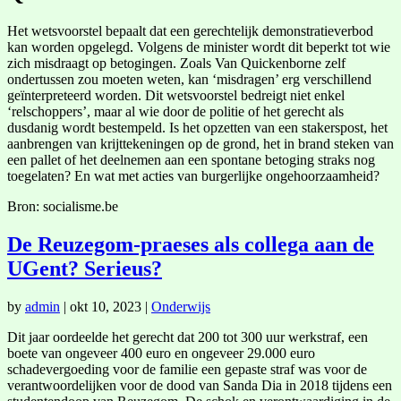
Het wetsvoorstel bepaalt dat een gerechtelijk demonstratieverbod
kan worden opgelegd. Volgens de minister wordt dit beperkt tot wie
zich misdraagt op betogingen. Zoals Van Quickenborne zelf
ondertussen zou moeten weten, kan ‘misdragen’ erg verschillend
geïnterpreteerd worden. Dit wetsvoorstel bedreigt niet enkel
‘relschoppers’, maar al wie door de politie of het gerecht als
dusdanig wordt bestempeld. Is het opzetten van een stakerspost, het
aanbrengen van krijttekeningen op de grond, het in brand steken van
een pallet of het deelnemen aan een spontane betoging straks nog
toegelaten? En wat met acties van burgerlijke ongehoorzaamheid?
Bron: socialisme.be
De Reuzegom-praeses als collega aan de
UGent? Serieus?
by
admin
|
okt 10, 2023
|
Onderwijs
Dit jaar oordeelde het gerecht dat 200 tot 300 uur werkstraf, een
boete van ongeveer 400 euro en ongeveer 29.000 euro
schadevergoeding voor de familie een gepaste straf was voor de
verantwoordelijken voor de dood van Sanda Dia in 2018 tijdens een