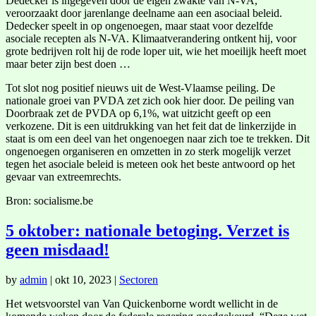
Dedecker is ingegeven door de eigen zwakte van N-VA,
veroorzaakt door jarenlange deelname aan een asociaal beleid.
Dedecker speelt in op ongenoegen, maar staat voor dezelfde
asociale recepten als N-VA. Klimaatverandering ontkent hij, voor
grote bedrijven rolt hij de rode loper uit, wie het moeilijk heeft moet
maar beter zijn best doen …
Tot slot nog positief nieuws uit de West-Vlaamse peiling. De
nationale groei van PVDA zet zich ook hier door. De peiling van
Doorbraak zet de PVDA op 6,1%, wat uitzicht geeft op een
verkozene. Dit is een uitdrukking van het feit dat de linkerzijde in
staat is om een deel van het ongenoegen naar zich toe te trekken. Dit
ongenoegen organiseren en omzetten in zo sterk mogelijk verzet
tegen het asociale beleid is meteen ook het beste antwoord op het
gevaar van extreemrechts.
Bron: socialisme.be
5 oktober: nationale betoging. Verzet is
geen misdaad!
by
admin
|
okt 10, 2023
|
Sectoren
Het wetsvoorstel van Van Quickenborne wordt wellicht in de