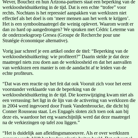
Wever, Bouchez en hun Arizona-partners staat een beperking van de
werkloosheidsuitkering in de tijd. Dat is een echte “trofee” voor
rechts. Nochtans is het repressief aanpakken van werklozen niet
effectief als het doel is om ‘meer mensen aan het werk te krijgen’.
Het is een symboolmaatregel die weinig oplevert. Waarom wordt er
dan zo hard op aangedrongen? We spraken met Cédric Leterme van
de onderzoeksgroep Gresea (Groupe de Recherche pour une
Stratégie économique alternative).
Vorig jaar schreef je een artikel onder de titel: “Beperking van de
werkloosheidsuitkering: wie profiteert?” Daarin stelde je dat deze
maatregel niets zou doen aan de werkloosheid en dat het aanvallen
van werklozen een manier is om de aandacht af te leiden van de
echte profiteurs.
“Dat was een reactie op het feit dat ook Vooruit zich voor het eerst
voorstander verklaarde van de beperking van de
werkloosheidsuitkering in de tijd. Die koerswijziging kwam niet als
een verrassing: het ligt in de lijn van de activering van werklozen die
in 2004 werd ingevoerd door Frank Vandenbroucke, die dicht bij
Conner Rousseau staat. Les Engagés sloten zich toen ook aan bij
deze eis, waardoor het erg waarschijnlijk werd dat deze maatregel
na de verkiezingen op tafel zou liggen.”
“Het is duidelijk aan afleidingsmanoeuvre. Als er over werklozen