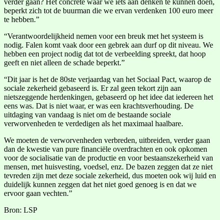
verder gaan? Het concrete waar we iets aan denken te kunnen doen,
beperkt zich tot de buurman die we ervan verdenken 100 euro meer
te hebben.”
“Verantwoordelijkheid nemen voor een breuk met het systeem is
nodig. Falen komt vaak door een gebrek aan durf op dit niveau. We
hebben een project nodig dat tot de verbeelding spreekt, dat hoop
geeft en niet alleen de schade beperkt.”
“Dit jaar is het de 80ste verjaardag van het Sociaal Pact, waarop de
sociale zekerheid gebaseerd is. Er zal geen tekort zijn aan
nietszeggende herdenkingen, gebaseerd op het idee dat iedereen het
eens was. Dat is niet waar, er was een krachtsverhouding. De
uitdaging van vandaag is niet om de bestaande sociale
verworvenheden te verdedigen als het maximaal haalbare.
We moeten de verworvenheden verbreden, uitbreiden, verder gaan
dan de kwestie van pure financiële overdrachten en ook opkomen
voor de socialisatie van de productie en voor bestaanszekerheid van
mensen, met huisvesting, voedsel, enz. De bazen zeggen dat ze niet
tevreden zijn met deze sociale zekerheid, dus moeten ook wij luid en
duidelijk kunnen zeggen dat het niet goed genoeg is en dat we
ervoor gaan vechten.”
Bron: LSP