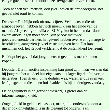
België goed beschermd door onze stevige sociale zekerheid.
Toch hebben veel mensen, ook (ver) boven de armoedegrens, het
gevoel niet rond te komen.
Decoster: Dat blijkt ook uit onze cijfers. Veel mensen die niet in
armoede leven, hebben het toch moeilijk aan het einde van de
maand. Als je een grote villa en SUV gekocht hebt en daardoor
zware afbetalingen moet doen, kun je ook met twee
goedverdienende partners het gevoel hebben over weinig marge te
beschikken, aangezien je veel vaste uitgaven hebt. Dat kan
misschien ook het gevoel verklaren dat de ongelijkheid toeneemt.
En klopt het gevoel dat jonge mensen geen huis meer kunnen
kopen?
Decoster: Die financiële inspanning kan groot zijn, maar we zien dat
bij jongeren het aandeel huiseigenaars niet lager ligt dan bij vorige
generaties. Toen ik een jonge dertiger was, waren er dus evenveel
leeftijdsgenoten die al een huis hadden als bij de dertigers vandaag.
De ongelijkheid in de gezondheidszorg is groter dan de
inkomensongelijkheid.
Ongelijkheid in geld is één aspect, maar jullie onderzoek toont aan
dat er ook ongelijkheid is in de toegang tot onderwijs en