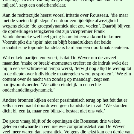
miljard’, zegt een onderhandelaar.
Aan de rechterzijde heerst vooral irritatie over Rousseau, ‘die maar
met de voeten blijft slepen’ en door een tijdelijke afwezigheid
wegens ziekte ‘de groepsdynamiek niet zou voelen’. Daarbij blijven
de opmerkingen terugkeren dat zijn vicepremier Frank
Vandenbroucke wel heel gretig is om tot een akkoord te komen.
Vooruit pikt die ‘spin’ niet en blijft benadrukken dat beide
socialistische toponderhandelaars hard aan een doorbraak sleutelen.
Wat enkele partijen enerveert, is dat De Wever om de zoveel
maanden ‘make or break’-momenten creëert en de indruk wekt dat
hij in een verschroeiend tempo werkt, ‘terwijl nog altijd te weinig tot
in de diepte over individuele maatregelen werd gesproken’. ‘We zijn
content over de nacht van zondag op maandag’, zegt een
partijwoordvoerder. ‘We zitten eindelijk in een echte
onderhandelingsdynamiek.’
Andere bronnen kijken eerder pessimistisch terug op het feit dat er
zelfs na een nacht doorduwen geen handshake in zat. ‘We stonden
dicht bij een ja, maar een bijna-ja bestaat niet ons vak.’
De grote vraag blijft of de openingen die Rousseau drie weken
geleden ontwaarde in een nieuwe compromistekst van De Wever
veel meer waren dan semantiek. Volgens die tekst kan een derde van