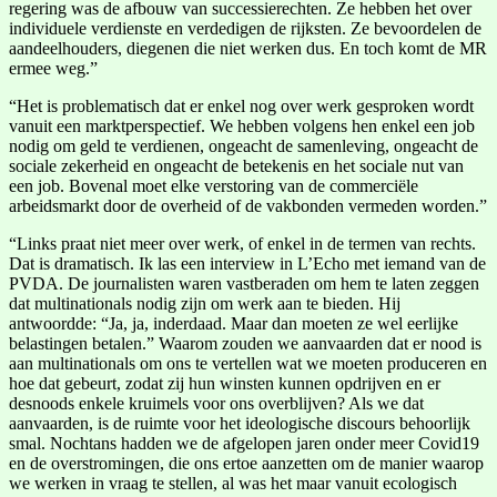
regering was de afbouw van successierechten. Ze hebben het over
individuele verdienste en verdedigen de rijksten. Ze bevoordelen de
aandeelhouders, diegenen die niet werken dus. En toch komt de MR
ermee weg.”
“Het is problematisch dat er enkel nog over werk gesproken wordt
vanuit een marktperspectief. We hebben volgens hen enkel een job
nodig om geld te verdienen, ongeacht de samenleving, ongeacht de
sociale zekerheid en ongeacht de betekenis en het sociale nut van
een job. Bovenal moet elke verstoring van de commerciële
arbeidsmarkt door de overheid of de vakbonden vermeden worden.”
“Links praat niet meer over werk, of enkel in de termen van rechts.
Dat is dramatisch. Ik las een interview in L’Echo met iemand van de
PVDA. De journalisten waren vastberaden om hem te laten zeggen
dat multinationals nodig zijn om werk aan te bieden. Hij
antwoordde: “Ja, ja, inderdaad. Maar dan moeten ze wel eerlijke
belastingen betalen.” Waarom zouden we aanvaarden dat er nood is
aan multinationals om ons te vertellen wat we moeten produceren en
hoe dat gebeurt, zodat zij hun winsten kunnen opdrijven en er
desnoods enkele kruimels voor ons overblijven? Als we dat
aanvaarden, is de ruimte voor het ideologische discours behoorlijk
smal. Nochtans hadden we de afgelopen jaren onder meer Covid19
en de overstromingen, die ons ertoe aanzetten om de manier waarop
we werken in vraag te stellen, al was het maar vanuit ecologisch