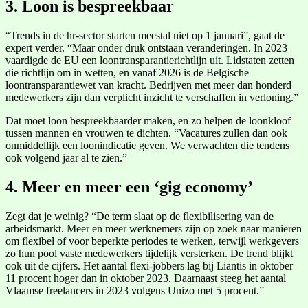
3. Loon is bespreekbaar
“Trends in de hr-sector starten meestal niet op 1 januari”, gaat de
expert verder. “Maar onder druk ontstaan veranderingen. In 2023
vaardigde de EU een loontransparantierichtlijn uit. Lidstaten zetten
die richtlijn om in wetten, en vanaf 2026 is de Belgische
loontransparantiewet van kracht. Bedrijven met meer dan honderd
medewerkers zijn dan verplicht inzicht te verschaffen in verloning.”
Dat moet loon bespreekbaarder maken, en zo helpen de loonkloof
tussen mannen en vrouwen te dichten. “Vacatures zullen dan ook
onmiddellijk een loonindicatie geven. We verwachten die tendens
ook volgend jaar al te zien.”
4. Meer en meer een ‘gig economy’
Zegt dat je weinig? “De term slaat op de flexibilisering van de
arbeidsmarkt. Meer en meer werknemers zijn op zoek naar manieren
om flexibel of voor beperkte periodes te werken, terwijl werkgevers
zo hun pool vaste medewerkers tijdelijk versterken. De trend blijkt
ook uit de cijfers. Het aantal flexi-jobbers lag bij Liantis in oktober
11 procent hoger dan in oktober 2023. Daarnaast steeg het aantal
Vlaamse freelancers in 2023 volgens Unizo met 5 procent.”