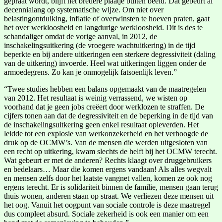
gepraat wordt, blijft het bredere plaatje buiten beeld. Dat gebeurt al
decennialang op systematische wijze. Om niet over
belastingontduiking, inflatie of overwinsten te hoeven praten, gaat
het over werkloosheid en langdurige werkloosheid. Dit is des te
schandaliger omdat de vorige aanval, in 2012, de
inschakelingsuitkering (de vroegere wachtuitkering) in de tijd
beperkte en bij andere uitkeringen een sterkere degressiviteit (daling
van de uitkering) invoerde. Heel wat uitkeringen liggen onder de
armoedegrens. Zo kan je onmogelijk fatsoenlijk leven.”
“Twee studies hebben een balans opgemaakt van de maatregelen
van 2012. Het resultaat is weinig verrassend, we wisten op
voorhand dat je geen jobs creëert door werklozen te straffen. De
cijfers tonen aan dat de degressiviteit en de beperking in de tijd van
de inschakelingsuitkering geen enkel resultaat opleverden. Het
leidde tot een explosie van werkonzekerheid en het verhoogde de
druk op de OCMW’s. Van de mensen die werden uitgesloten van
een recht op uitkering, kwam slechts de helft bij het OCMW terecht.
Wat gebeurt er met de anderen? Rechts klaagt over druggebruikers
en bedelaars… Maar die komen ergens vandaan! Als alles wegvalt
en mensen zelfs door het laatste vangnet vallen, komen ze ook nog
ergens terecht. Er is solidariteit binnen de familie, mensen gaan terug
thuis wonen, anderen staan op straat. We verliezen deze mensen uit
het oog. Vanuit het oogpunt van sociale controle is deze maatregel
dus compleet absurd. Sociale zekerheid is ook een manier om een