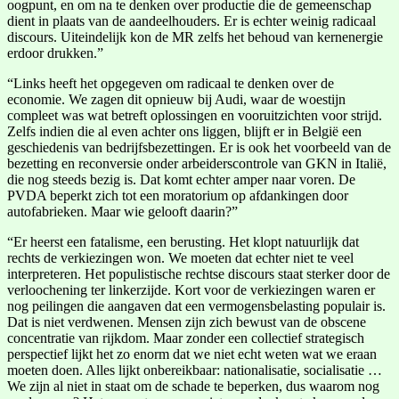
oogpunt, en om na te denken over productie die de gemeenschap
dient in plaats van de aandeelhouders. Er is echter weinig radicaal
discours. Uiteindelijk kon de MR zelfs het behoud van kernenergie
erdoor drukken.”
“Links heeft het opgegeven om radicaal te denken over de
economie. We zagen dit opnieuw bij Audi, waar de woestijn
compleet was wat betreft oplossingen en vooruitzichten voor strijd.
Zelfs indien die al even achter ons liggen, blijft er in België een
geschiedenis van bedrijfsbezettingen. Er is ook het voorbeeld van de
bezetting en reconversie onder arbeiderscontrole van GKN in Italië,
die nog steeds bezig is. Dat komt echter amper naar voren. De
PVDA beperkt zich tot een moratorium op afdankingen door
autofabrieken. Maar wie gelooft daarin?”
“Er heerst een fatalisme, een berusting. Het klopt natuurlijk dat
rechts de verkiezingen won. We moeten dat echter niet te veel
interpreteren. Het populistische rechtse discours staat sterker door de
verloochening ter linkerzijde. Kort voor de verkiezingen waren er
nog peilingen die aangaven dat een vermogensbelasting populair is.
Dat is niet verdwenen. Mensen zijn zich bewust van de obscene
concentratie van rijkdom. Maar zonder een collectief strategisch
perspectief lijkt het zo enorm dat we niet echt weten wat we eraan
moeten doen. Alles lijkt onbereikbaar: nationalisatie, socialisatie …
We zijn al niet in staat om de schade te beperken, dus waarom nog