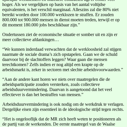
hoger. Als we vergelijken op basis van het aantal voltijdse
equivalenten, is het verschil marginaal. Alleszins zal die 80% niet
bereikt worden door 100.000 werklozen te straffen. Er zouden
800.000 tot 900.000 mensen in dienst moeten treden, terwijl er op
dit moment 180.000 jobs beschikbaar zijn.”
Ondertussen ziet de economische situatie er somber uit en zijn er
meer collectieve afdankingen…
“We kunnen inderdaad verwachten dat de werkloosheid zal stijgen
naarmate de sociale drama’s zich opstapelen. Gaan we de schuld
daarvoor bij de slachtoffers leggen? Waar gaan die mensen
terechtkomen? Zelfs indien er nog altijd een krapte op de
arbeidsmarkt is, zeker in sectoren met slechte arbeidsvoorwaarden.”
“Aan de andere kant horen we niets over maatregelen die de
arbeidsparticipatie zouden versterken, zoals collectieve
arbeidsduurvermindering. Daarvan is aangetoond dat het veel
effectiever is dan het bestraffen van mensen.”
Arbeidsduurvermindering is ook nodig om de werkdruk te verlagen.
Dergelijke eisen zijn essentieel in de ideologische strijd tegen rechts.
“Het is ongelooflijk dat de MR zich heeft weten te positioneren als
de partij van de werkenden. De eerste maatregel van de Waalse