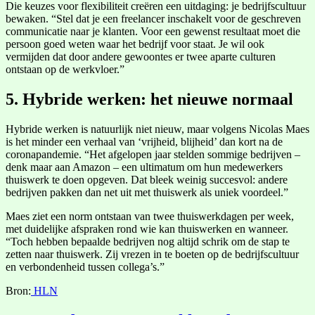
Die keuzes voor flexibiliteit creëren een uitdaging: je bedrijfscultuur
bewaken. “Stel dat je een freelancer inschakelt voor de geschreven
communicatie naar je klanten. Voor een gewenst resultaat moet die
persoon goed weten waar het bedrijf voor staat. Je wil ook
vermijden dat door andere gewoontes er twee aparte culturen
ontstaan op de werkvloer.”
5. Hybride werken: het nieuwe normaal
Hybride werken is natuurlijk niet nieuw, maar volgens Nicolas Maes
is het minder een verhaal van ‘vrijheid, blijheid’ dan kort na de
coronapandemie. “Het afgelopen jaar stelden sommige bedrijven –
denk maar aan Amazon – een ultimatum om hun medewerkers
thuiswerk te doen opgeven. Dat bleek weinig succesvol: andere
bedrijven pakken dan net uit met thuiswerk als uniek voordeel.”
Maes ziet een norm ontstaan van twee thuiswerkdagen per week,
met duidelijke afspraken rond wie kan thuiswerken en wanneer.
“Toch hebben bepaalde bedrijven nog altijd schrik om de stap te
zetten naar thuiswerk. Zij vrezen in te boeten op de bedrijfscultuur
en verbondenheid tussen collega’s.”
Bron:
HLN