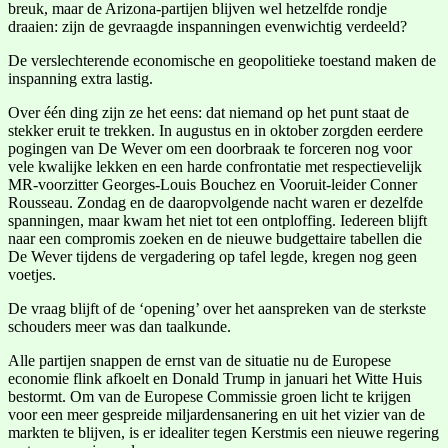
breuk, maar de Arizona-partijen blijven wel hetzelfde rondje
draaien: zijn de gevraagde inspanningen evenwichtig verdeeld?
De verslechterende economische en geopolitieke toestand maken de
inspanning extra lastig.
Over één ding zijn ze het eens: dat niemand op het punt staat de
stekker eruit te trekken. In augustus en in oktober zorgden eerdere
pogingen van De Wever om een doorbraak te forceren nog voor
vele kwalijke lekken en een harde confrontatie met respectievelijk
MR-voorzitter Georges-Louis Bouchez en Vooruit-leider Conner
Rousseau. Zondag en de daaropvolgende nacht waren er dezelfde
spanningen, maar kwam het niet tot een ontploffing. Iedereen blijft
naar een compromis zoeken en de nieuwe budgettaire tabellen die
De Wever tijdens de vergadering op tafel legde, kregen nog geen
voetjes.
De vraag blijft of de ‘opening’ over het aanspreken van de sterkste
schouders meer was dan taalkunde.
Alle partijen snappen de ernst van de situatie nu de Europese
economie flink afkoelt en Donald Trump in januari het Witte Huis
bestormt. Om van de Europese Commissie groen licht te krijgen
voor een meer gespreide miljardensanering en uit het vizier van de
markten te blijven, is er idealiter tegen Kerstmis een nieuwe regering