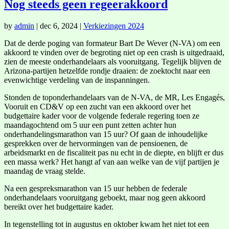
Nog steeds geen regeerakkoord
by
admin
|
dec 6, 2024
|
Verkiezingen 2024
Dat de derde poging van formateur Bart De Wever (N-VA) om een
akkoord te vinden over de begroting niet op een crash is uitgedraaid,
zien de meeste onderhandelaars als vooruitgang. Tegelijk blijven de
Arizona-partijen hetzelfde rondje draaien: de zoektocht naar een
evenwichtige verdeling van de inspanningen.
Stonden de toponderhandelaars van de N-VA, de MR, Les Engagés,
Vooruit en CD&V op een zucht van een akkoord over het
budgettaire kader voor de volgende federale regering toen ze
maandagochtend om 5 uur een punt zetten achter hun
onderhandelingsmarathon van 15 uur? Of gaan de inhoudelijke
gesprekken over de hervormingen van de pensioenen, de
arbeidsmarkt en de fiscaliteit pas nu echt in de diepte, en blijft er dus
een massa werk? Het hangt af van aan welke van de vijf partijen je
maandag de vraag stelde.
Na een gespreksmarathon van 15 uur hebben de federale
onderhandelaars vooruitgang geboekt, maar nog geen akkoord
bereikt over het budgettaire kader.
In tegenstelling tot in augustus en oktober kwam het niet tot een