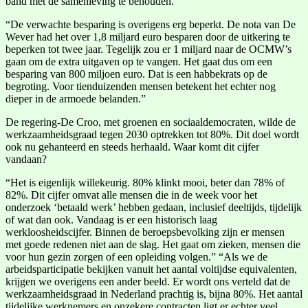
band met de samenleving te behouden.”
“De verwachte besparing is overigens erg beperkt. De nota van De
Wever had het over 1,8 miljard euro besparen door de uitkering te
beperken tot twee jaar. Tegelijk zou er 1 miljard naar de OCMW’s
gaan om de extra uitgaven op te vangen. Het gaat dus om een
besparing van 800 miljoen euro. Dat is een habbekrats op de
begroting. Voor tienduizenden mensen betekent het echter nog
dieper in de armoede belanden.”
De regering-De Croo, met groenen en sociaaldemocraten, wilde de
werkzaamheidsgraad tegen 2030 optrekken tot 80%. Dit doel wordt
ook nu gehanteerd en steeds herhaald. Waar komt dit cijfer
vandaan?
“Het is eigenlijk willekeurig. 80% klinkt mooi, beter dan 78% of
82%. Dit cijfer omvat alle mensen die in de week voor het
onderzoek ‘betaald werk’ hebben gedaan, inclusief deeltijds, tijdelijk
of wat dan ook. Vandaag is er een historisch laag
werkloosheidscijfer. Binnen de beroepsbevolking zijn er mensen
met goede redenen niet aan de slag. Het gaat om zieken, mensen die
voor hun gezin zorgen of een opleiding volgen.” “Als we de
arbeidsparticipatie bekijken vanuit het aantal voltijdse equivalenten,
krijgen we overigens een ander beeld. Er wordt ons verteld dat de
werkzaamheidsgraad in Nederland prachtig is, bijna 80%. Het aantal
tijdelijke werknemers en onzekere contracten ligt er echter veel