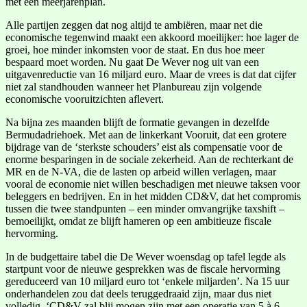
met een meerjarenplan.
Alle partijen zeggen dat nog altijd te ambiëren, maar net die
economische tegenwind maakt een akkoord moeilijker: hoe lager de
groei, hoe minder inkomsten voor de staat. En dus hoe meer
bespaard moet worden. Nu gaat De Wever nog uit van een
uitgavenreductie van 16 miljard euro. Maar de vrees is dat dat cijfer
niet zal standhouden wanneer het Planbureau zijn volgende
economische vooruitzichten aflevert.
Na bijna zes maanden blijft de formatie gevangen in dezelfde
Bermudadriehoek. Met aan de linkerkant Vooruit, dat een grotere
bijdrage van de ‘sterkste schouders’ eist als compensatie voor de
enorme besparingen in de sociale zekerheid. Aan de rechterkant de
MR en de N-VA, die de lasten op arbeid willen verlagen, maar
vooral de economie niet willen beschadigen met nieuwe taksen voor
beleggers en bedrijven. En in het midden CD&V, dat het compromis
tussen die twee standpunten – een minder omvangrijke taxshift –
bemoeilijkt, omdat ze blijft hameren op een ambitieuze fiscale
hervorming.
In de budgettaire tabel die De Wever woensdag op tafel legde als
startpunt voor de nieuwe gesprekken was de fiscale hervorming
gereduceerd van 10 miljard euro tot ‘enkele miljarden’. Na 15 uur
onderhandelen zou dat deels teruggedraaid zijn, maar dus niet
volledig. ‘CD&V zal blij mogen zijn met een operatie van 5 à 6