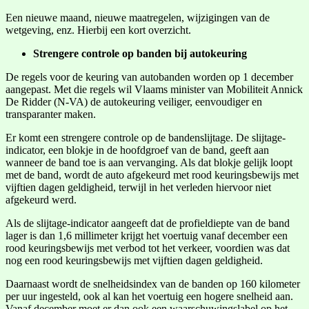
Een nieuwe maand, nieuwe maatregelen, wijzigingen van de
wetgeving, enz. Hierbij een kort overzicht.
Strengere controle op banden bij autokeuring
De regels voor de keuring van autobanden worden op 1 december
aangepast. Met die regels wil Vlaams minister van Mobiliteit Annick
De Ridder (N-VA) de autokeuring veiliger, eenvoudiger en
transparanter maken.
Er komt een strengere controle op de bandenslijtage. De slijtage-
indicator, een blokje in de hoofdgroef van de band, geeft aan
wanneer de band toe is aan vervanging. Als dat blokje gelijk loopt
met de band, wordt de auto afgekeurd met rood keuringsbewijs met
vijftien dagen geldigheid, terwijl in het verleden hiervoor niet
afgekeurd werd.
Als de slijtage-indicator aangeeft dat de profieldiepte van de band
lager is dan 1,6 millimeter krijgt het voertuig vanaf december een
rood keuringsbewijs met verbod tot het verkeer, voordien was dat
nog een rood keuringsbewijs met vijftien dagen geldigheid.
Daarnaast wordt de snelheidsindex van de banden op 160 kilometer
per uur ingesteld, ook al kan het voertuig een hogere snelheid aan.
Vanaf december moet er dan ook een waarschuwingslabel op het