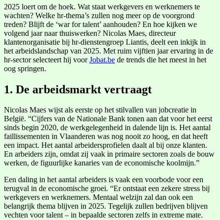
2025 loert om de hoek. Wat staat werkgevers en werknemers te
wachten? Welke hr-thema’s zullen nog meer op de voorgrond
treden? Blijft de ‘war for talent’ aanhouden? En hoe kijken we
volgend jaar naar thuiswerken? Nicolas Maes, directeur
klantenorganisatie bij hr-dienstengroep Liantis, deelt een inkijk in
het arbeidslandschap van 2025. Met ruim vijftien jaar ervaring in de
hr-sector selecteert hij voor
Jobat.be
de trends die het meest in het
oog springen.
1. De arbeidsmarkt vertraagt
Nicolas Maes wijst als eerste op het stilvallen van jobcreatie in
België. “Cijfers van de Nationale Bank tonen aan dat voor het eerst
sinds begin 2020, de werkgelegenheid in dalende lijn is. Het aantal
faillissementen in Vlaanderen was nog nooit zo hoog, en dat heeft
een impact. Het aantal arbeidersprofielen daalt al bij onze klanten.
En arbeiders zijn, omdat zij vaak in primaire sectoren zoals de bouw
werken, de figuurlijke kanaries van de economische koolmijn.”
Een daling in het aantal arbeiders is vaak een voorbode voor een
terugval in de economische groei. “Er ontstaat een zekere stress bij
werkgevers en werknemers. Mentaal welzijn zal dan ook een
belangrijk thema blijven in 2025. Tegelijk zullen bedrijven blijven
vechten voor talent – in bepaalde sectoren zelfs in extreme mate.