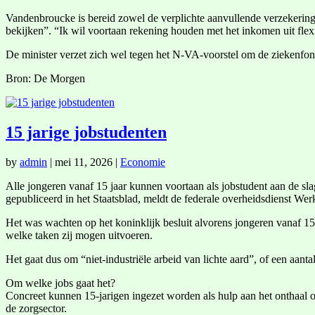
Vandenbroucke is bereid zowel de verplichte aanvullende verzekeringen
bekijken”. “Ik wil voortaan rekening houden met het inkomen uit flex
De minister verzet zich wel tegen het N-VA-voorstel om de ziekenfonds
Bron: De Morgen
15 jarige jobstudenten
by
admin
|
mei 11, 2026
|
Economie
Alle jongeren vanaf 15 jaar kunnen voortaan als jobstudent aan de slag
gepubliceerd in het Staatsblad, meldt de federale overheidsdienst We
Het was wachten op het koninklijk besluit alvorens jongeren vanaf 15 
welke taken zij mogen uitvoeren.
Het gaat dus om “niet-industriële arbeid van lichte aard”, of een aa
Om welke jobs gaat het?
Concreet kunnen 15-jarigen ingezet worden als hulp aan het onthaal o
de zorgsector.