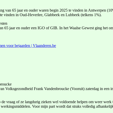
ng van 65 jaar en ouder waren begin 2025 te vinden in Antwerpen (10
te vinden in Oud-Heverlee, Glabbeek en Lubbeek (telkens 1%).
esten
n 65 jaar en ouder een IGO of GIB. In het Waalse Gewest ging het om
men voor bejaarden | Vlaanderen.be
nbroucke
van Volksgezondheid Frank Vandenbroucke (Vooruit) zaterdag in een int
p de vraag of ze langdurig zieken wel voldoende helpen om weer werk 
erkingsmiddelen. Voor mijn part wordt dat straks volledig afhankelijk 