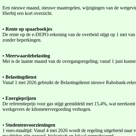
Een nieuwe maand, nieuwe maatregelen, wijzigingen van de wetgevin
Hierbij een kort overzicht.
• Rente op spaarboekjes
De rente op de e-DEPO-rekening van de overheid stijgt op 1 mei van
zonder beperkingen.
• Meerwaardebelasting
Mei is de laatste maand van de overgangsregeling; vanaf 1 juni kunn
• Belastingdienst
Vanaf 1 mei 2026 gebruikt de Belastingdienst nieuwe Rabobank-reken
• Energieprijzen
De referentieprijs voor gas stijgt gemiddeld met 15,4%, wat neerkom
werkgevers de kilometervergoeding verhogen.
•
Studentenvoorzieningen
1 euro-maaltijd: Vanaf 4 mei 2026 wordt de regeling uitgebreid naar v
maaltijden zijn gezond, biologisch en lokaal geproduceerd.