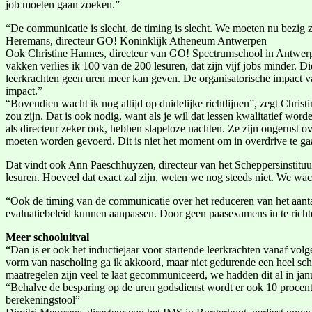
job moeten gaan zoeken.”
“De communicatie is slecht, de timing is slecht. We moeten nu bezig z
Heremans, directeur GO! Koninklijk Atheneum Antwerpen
Ook Christine Hannes, directeur van GO! Spectrumschool in Antwerpen
vakken verlies ik 100 van de 200 lesuren, dat zijn vijf jobs minder. 
leerkrachten geen uren meer kan geven. De organisatorische impact va
impact.”
“Bovendien wacht ik nog altijd op duidelijke richtlijnen”, zegt Chris
zou zijn. Dat is ook nodig, want als je wil dat lessen kwalitatief w
als directeur zeker ook, hebben slapeloze nachten. Ze zijn ongerust o
moeten worden gevoerd. Dit is niet het moment om in overdrive te ga
Dat vindt ook Ann Paeschhuyzen, directeur van het Scheppersinstitu
lesuren. Hoeveel dat exact zal zijn, weten we nog steeds niet. We wac
“Ook de timing van de communicatie over het reduceren van het aantal
evaluatiebeleid kunnen aanpassen. Door geen paasexamens in te richt
Meer schooluitval
“Dan is er ook het inductiejaar voor startende leerkrachten vanaf vol
vorm van nascholing ga ik akkoord, maar niet gedurende een heel scho
maatregelen zijn veel te laat gecommuniceerd, we hadden dit al in ja
“Behalve de besparing op de uren godsdienst wordt er ook 10 procent 
berekeningstool”