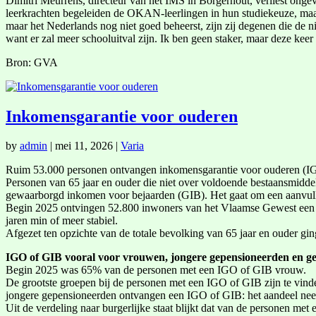
Dimitri Meurrens, directeur van het IMS in Borgerhout, verliest ongev
leerkrachten begeleiden de OKAN-leerlingen in hun studiekeuze, maar 
maar het Nederlands nog niet goed beheerst, zijn zij degenen die de n
want er zal meer schooluitval zijn. Ik ben geen staker, maar deze keer
Bron: GVA
Inkomensgarantie voor ouderen
by
admin
|
mei 11, 2026
|
Varia
Ruim 53.000 personen ontvangen inkomensgarantie voor ouderen (I
Personen van 65 jaar en ouder die niet over voldoende bestaansmidde
gewaarborgd inkomen voor bejaarden (GIB). Het gaat om een aanvullin
Begin 2025 ontvingen 52.800 inwoners van het Vlaamse Gewest een i
jaren min of meer stabiel.
Afgezet ten opzichte van de totale bevolking van 65 jaar en ouder gi
IGO of GIB vooral voor vrouwen, jongere gepensioneerden en g
Begin 2025 was 65% van de personen met een IGO of GIB vrouw.
De grootste groepen bij de personen met een IGO of GIB zijn te vinde
jongere gepensioneerden ontvangen een IGO of GIB: het aandeel neem
Uit de verdeling naar burgerlijke staat blijkt dat van de personen m