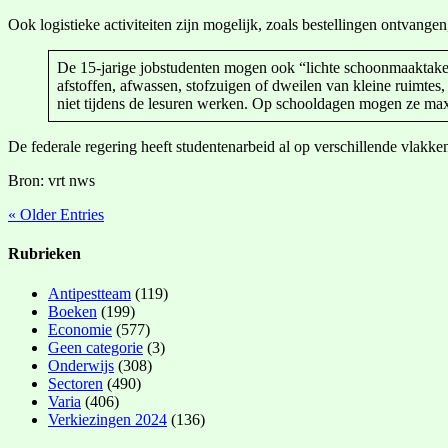
Ook logistieke activiteiten zijn mogelijk, zoals bestellingen ontvang
De 15-jarige jobstudenten mogen ook “lichte schoonmaaktaken”
afstoffen, afwassen, stofzuigen of dweilen van kleine ruimte
niet tijdens de lesuren werken. Op schooldagen mogen ze max
De federale regering heeft studentenarbeid al op verschillende vlak
Bron: vrt nws
« Older Entries
Rubrieken
Antipestteam
(119)
Boeken
(199)
Economie
(577)
Geen categorie
(3)
Onderwijs
(308)
Sectoren
(490)
Varia
(406)
Verkiezingen 2024
(136)