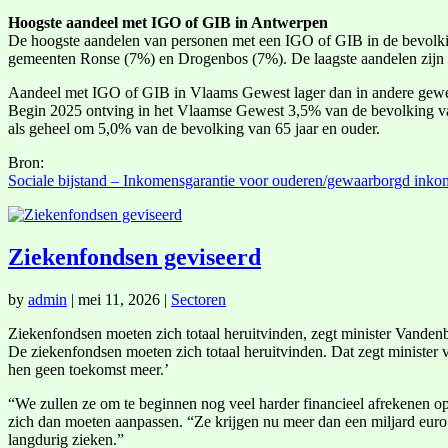
Hoogste aandeel met IGO of GIB in Antwerpen
De hoogste aandelen van personen met een IGO of GIB in de bevolki
gemeenten Ronse (7%) en Drogenbos (7%). De laagste aandelen zijn 
Aandeel met IGO of GIB in Vlaams Gewest lager dan in andere gew
Begin 2025 ontving in het Vlaamse Gewest 3,5% van de bevolking va
als geheel om 5,0% van de bevolking van 65 jaar en ouder.
Bron:
Sociale bijstand – Inkomensgarantie voor ouderen/gewaarborgd inko
Ziekenfondsen geviseerd
by
admin
|
mei 11, 2026
|
Sectoren
Ziekenfondsen moeten zich totaal heruitvinden, zegt minister Vande
De ziekenfondsen moeten zich totaal heruitvinden. Dat zegt minister 
hen geen toekomst meer.’
“We zullen ze om te beginnen nog veel harder financieel afrekenen o
zich dan moeten aanpassen. “Ze krijgen nu meer dan een miljard euro w
langdurig zieken.”