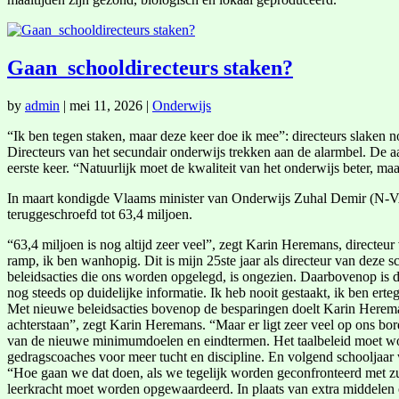
Gaan schooldirecteurs staken?
by
admin
|
mei 11, 2026
|
Onderwijs
“Ik ben tegen staken, maar deze keer doe ik mee”: directeurs slaken 
Directeurs van het secundair onderwijs trekken aan de alarmbel. De 
eerste keer. “Natuurlijk moet de kwaliteit van het onderwijs beter, 
In maart kondigde Vlaams minister van Onderwijs Zuhal Demir (N-VA)
teruggeschroefd tot 63,4 miljoen.
“63,4 miljoen is nog altijd zeer veel”, zegt Karin Heremans, directe
ramp, ik ben wanhopig. Dit is mijn 25ste jaar als directeur van dez
beleidsacties die ons worden opgelegd, is ongezien. Daarbovenop is 
nog steeds op duidelijke informatie. Ik heb nooit gestaakt, ik ben erte
Met nieuwe beleidsacties bovenop de besparingen doelt Karin Hereman
achterstaan”, zegt Karin Heremans. “Maar er ligt zeer veel op ons bor
van de nieuwe minimumdoelen en eindtermen. Het taalbeleid moet word
gedragscoaches voor meer tucht en discipline. En volgend schooljaar 
“Hoe gaan we dat doen, als we tegelijk worden geconfronteerd met zul
leerkracht moet worden opgewaardeerd. In plaats van extra middelen 