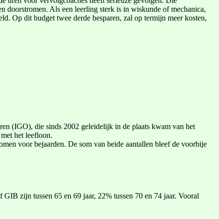
p de uren voor vervolgcoaches heeft serieuze gevolgen. Die
n doorstromen. Als een leerling sterk is in wiskunde of mechanica,
eld. Op dit budget twee derde besparen, zal op termijn meer kosten,
n (IGO), die sinds 2002 geleidelijk in de plaats kwam van het
met het leefloon.
en voor bejaarden. De som van beide aantallen bleef de voorbije
 GIB zijn tussen 65 en 69 jaar, 22% tussen 70 en 74 jaar. Vooral