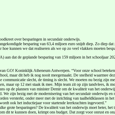
noodkreet over besparingen in secundair onderwijs.
aangekondigde besparing van 63,4 miljoen euro snijdt diep. Zo diep d
maar hoe kunnen we dat realiseren als we op zo veel vlakken moeten besp
 aan dat de geplande besparing van 159 miljoen in het schooljaar 202
ur van GO! Koninklijk Atheneum Antwerpen. “Voor onze school betekent d
e school, maar dit heb ik nog nooit meegemaakt. De snelheid waarmee d
de communicatie slecht, de timing is slecht. We moeten nu bezig zijn 
gen, maar op 12 mei staak ik mee. Mijn team zit op zijn tandvlees, ik moe
s op de plannen van minister Demir om de kwaliteit van het onderwijs 
d. We zijn bezig met de modernisering van het secundair onderwijs en me
en versterkt, onder meer met de inrichting van taalheldklassen in het
wordt ook het inductiejaar voor startende leerkrachten ingevoerd.”
ke grote besparingen? De kwaliteit van het onderwijs moet beter, het t
om dit te kunnen doen, krimpt ons budget. Dat zorgt voor onrust en on