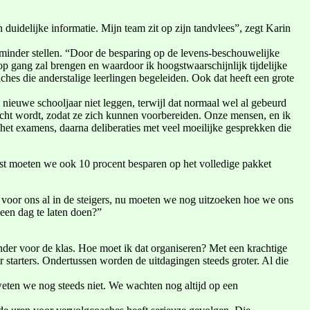
duidelijke informatie. Mijn team zit op zijn tandvlees”, zegt Karin
minder stellen. “Door de besparing op de levens-beschouwelijke
op gang zal brengen en waardoor ik hoogstwaarschijnlijk tijdelijke
hes die anderstalige leerlingen begeleiden. Ook dat heeft een grote
 nieuwe schooljaar niet leggen, terwijl dat normaal wel al gebeurd
wacht wordt, zodat ze zich kunnen voorbereiden. Onze mensen, en ik
 het examens, daarna deliberaties met veel moeilijke gesprekken die
st moeten we ook 10 procent besparen op het volledige pakket
t voor ons al in de steigers, nu moeten we nog uitzoeken hoe we ons
een dag te laten doen?”
inder voor de klas. Hoe moet ik dat organiseren? Met een krachtige
starters. Ondertussen worden de uitdagingen steeds groter. Al die
weten we nog steeds niet. We wachten nog altijd op een