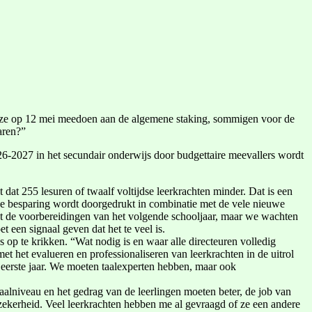
at ze op 12 mei meedoen aan de algemene staking, sommigen voor de
aren?”
6-2027 in het secundair onderwijs door budgettaire meevallers wordt
at 255 lesuren of twaalf voltijdse leerkrachten minder. Dat is een
eze besparing wordt doorgedrukt in combinatie met de vele nieuwe
met de voorbereidingen van het volgende schooljaar, maar we wachten
t een signaal geven dat het te veel is.
op te krikken. “Wat nodig is en waar alle directeuren volledig
t het evalueren en professionaliseren van leerkrachten in de uitrol
 eerste jaar. We moeten taalexperten hebben, maar ook
aalniveau en het gedrag van de leerlingen moeten beter, de job van
zekerheid. Veel leerkrachten hebben me al gevraagd of ze een andere