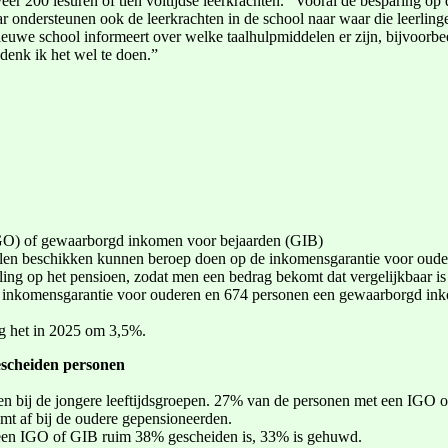
eer 200 lesuren of tien voltijdse leerkrachten. “Vooral de besparing o
ondersteunen ook de leerkrachten in de school naar waar die leerlinge
ieuwe school informeert over welke taalhulpmiddelen er zijn, bijvoorbe
 denk ik het wel te doen.”
GO) of gewaarborgd inkomen voor bejaarden (GIB)
len beschikken kunnen beroep doen op de inkomensgarantie voor oudere
g op het pensioen, zodat men een bedrag bekomt dat vergelijkbaar is 
nkomensgarantie voor ouderen en 674 personen een gewaarborgd inkom
ng het in 2025 om 3,5%.
escheiden personen
n bij de jongere leeftijdsgroepen. 27% van de personen met een IGO of
t af bij de oudere gepensioneerden.
et een IGO of GIB ruim 38% gescheiden is, 33% is gehuwd.