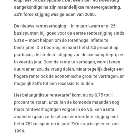
klap met 50 basispunten. Dat heeft de Fed woensdag
aangekondigd na zijn maandelijkse rentevergadering.
Zo’n forse stijging was geleden van 2000.
De nieuwe renteverhoging – in maart kwam er al 25
basispunten bij, goed voor de eerste rentestijging sinds
2018 – moet helpen om de torenhoge inflatie te
bestrijden. Die bedroeg in maart liefst 8,5 procent op
jaarbasis, de sterkste stijging van de consumptieprijzen
in veertig jaar. Door de rente te verhogen, wordt lenen
duurder en zou de vraag dalen. Maar tegelijk dreigt een
hogere rente ook de economische groei te vertragen, en
mogelijk zelfs tot een recessie te leiden.
Het belangrijkste rentetarief komt nu op 0,75 tot 1
procent te staan. Er zullen de komende maanden nog
meer renteverhogingen volgen in de VS. Een aantal
analisten gaan zelfs uit van een verdere stijging met
liefst 75 basispunten in juni. Zo’n stap is geleden van
1994.