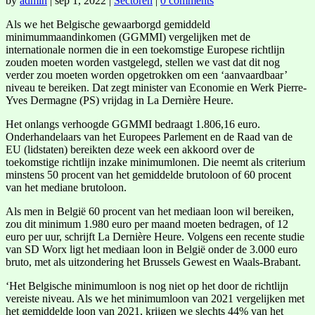
by
admin
|
sep 1, 2022
|
Sectoren
|
0 comments
Als we het Belgische gewaarborgd gemiddeld
minimummaandinkomen (GGMMI) vergelijken met de
internationale normen die in een toekomstige Europese richtlijn
zouden moeten worden vastgelegd, stellen we vast dat dit nog
verder zou moeten worden opgetrokken om een ‘aanvaardbaar’
niveau te bereiken. Dat zegt minister van Economie en Werk Pierre-
Yves Dermagne (PS) vrijdag in La Dernière Heure.
Het onlangs verhoogde GGMMI bedraagt 1.806,16 euro.
Onderhandelaars van het Europees Parlement en de Raad van de
EU (lidstaten) bereikten deze week een akkoord over de
toekomstige richtlijn inzake minimumlonen. Die neemt als criterium
minstens 50 procent van het gemiddelde brutoloon of 60 procent
van het mediane brutoloon.
Als men in België 60 procent van het mediaan loon wil bereiken,
zou dit minimum 1.980 euro per maand moeten bedragen, of 12
euro per uur, schrijft La Dernière Heure. Volgens een recente studie
van SD Worx ligt het mediaan loon in België onder de 3.000 euro
bruto, met als uitzondering het Brussels Gewest en Waals-Brabant.
‘Het Belgische minimumloon is nog niet op het door de richtlijn
vereiste niveau. Als we het minimumloon van 2021 vergelijken met
het gemiddelde loon van 2021, krijgen we slechts 44% van het