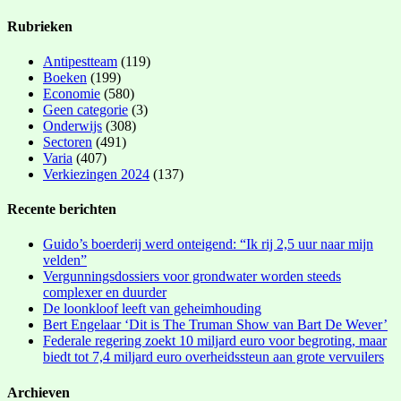
Rubrieken
Antipestteam
(119)
Boeken
(199)
Economie
(580)
Geen categorie
(3)
Onderwijs
(308)
Sectoren
(491)
Varia
(407)
Verkiezingen 2024
(137)
Recente berichten
Guido’s boerderij werd onteigend: “Ik rij 2,5 uur naar mijn
velden”
Vergunningsdossiers voor grondwater worden steeds
complexer en duurder
De loonkloof leeft van geheimhouding
Bert Engelaar ‘Dit is The Truman Show van Bart De Wever’
Federale regering zoekt 10 miljard euro voor begroting, maar
biedt tot 7,4 miljard euro overheidssteun aan grote vervuilers
Archieven