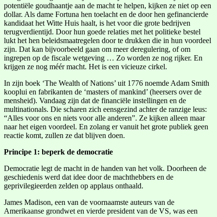
potentiële goudhaantje aan de macht te helpen, kijken ze niet op een
dollar. Als dame Fortuna hen toelacht en de door hen gefinancierde
kandidaat het Witte Huis haalt, is het voor die grote bedrijven
terugverdientijd. Door hun goede relaties met het politieke bestel
lukt het hen beleidsmaatregelen door te drukken die in hun voordeel
zijn. Dat kan bijvoorbeeld gaan om meer deregulering, of om
ingrepen op de fiscale wetgeving … Zo worden ze nog rijker. En
krijgen ze nog méér macht. Het is een vicieuze cirkel.
In zijn boek ‘The Wealth of Nations’ uit 1776 noemde Adam Smith
kooplui en fabrikanten de ‘masters of mankind’ (heersers over de
mensheid). Vandaag zijn dat de financiële instellingen en de
multinationals. Die scharen zich eensgezind achter de ranzige leus:
“Alles voor ons en niets voor alle anderen”. Ze kijken alleen maar
naar het eigen voordeel. En zolang er vanuit het grote publiek geen
reactie komt, zullen ze dat blijven doen.
Principe 1: beperk de democratie
Democratie legt de macht in de handen van het volk. Doorheen de
geschiedenis werd dat idee door de machthebbers en de
geprivilegieerden zelden op applaus onthaald.
James Madison, een van de voornaamste auteurs van de
Amerikaanse grondwet en vierde president van de VS, was een