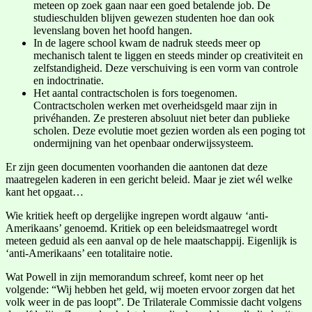
meteen op zoek gaan naar een goed betalende job. De
studieschulden blijven gewezen studenten hoe dan ook
levenslang boven het hoofd hangen.
In de lagere school kwam de nadruk steeds meer op
mechanisch talent te liggen en steeds minder op creativiteit en
zelfstandigheid. Deze verschuiving is een vorm van controle
en indoctrinatie.
Het aantal contractscholen is fors toegenomen.
Contractscholen werken met overheidsgeld maar zijn in
privéhanden. Ze presteren absoluut niet beter dan publieke
scholen. Deze evolutie moet gezien worden als een poging tot
ondermijning van het openbaar onderwijssysteem.
Er zijn geen documenten voorhanden die aantonen dat deze
maatregelen kaderen in een gericht beleid. Maar je ziet wél welke
kant het opgaat…
Wie kritiek heeft op dergelijke ingrepen wordt algauw ‘anti-
Amerikaans’ genoemd. Kritiek op een beleidsmaatregel wordt
meteen geduid als een aanval op de hele maatschappij. Eigenlijk is
‘anti-Amerikaans’ een totalitaire notie.
Wat Powell in zijn memorandum schreef, komt neer op het
volgende: “Wij hebben het geld, wij moeten ervoor zorgen dat het
volk weer in de pas loopt”. De Trilaterale Commissie dacht volgens