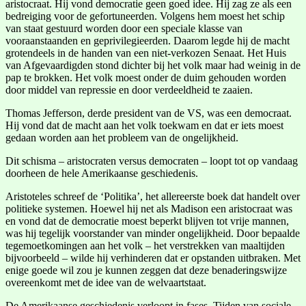
aristocraat. Hij vond democratie geen goed idee. Hij zag ze als een
bedreiging voor de gefortuneerden. Volgens hem moest het schip
van staat gestuurd worden door een speciale klasse van
vooraanstaanden en geprivilegieerden. Daarom legde hij de macht
grotendeels in de handen van een niet-verkozen Senaat. Het Huis
van Afgevaardigden stond dichter bij het volk maar had weinig in de
pap te brokken. Het volk moest onder de duim gehouden worden
door middel van repressie en door verdeeldheid te zaaien.
Thomas Jefferson, derde president van de VS, was een democraat.
Hij vond dat de macht aan het volk toekwam en dat er iets moest
gedaan worden aan het probleem van de ongelijkheid.
Dit schisma – aristocraten versus democraten – loopt tot op vandaag
doorheen de hele Amerikaanse geschiedenis.
Aristoteles schreef de ‘Politika’, het allereerste boek dat handelt over
politieke systemen. Hoewel hij net als Madison een aristocraat was
en vond dat de democratie moest beperkt blijven tot vrije mannen,
was hij tegelijk voorstander van minder ongelijkheid. Door bepaalde
tegemoetkomingen aan het volk – het verstrekken van maaltijden
bijvoorbeeld – wilde hij verhinderen dat er opstanden uitbraken. Met
enige goede wil zou je kunnen zeggen dat deze benaderingswijze
overeenkomt met de idee van de welvaartstaat.
De Amerikaanse geschiedenis verloopt in fases. Tijden van sociale