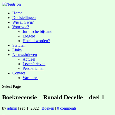
Home
Doelstellingen
Wie zijn wij?
Voor wie?
Juridische bijstand
Lidgeld
Hoe lid worden?
Statuten
Links
Nieuwsbrieven
Actueel
Lezersbrieven
Persberichten
Contact
Vacatures
Select Page
Boekrecensie – Ronald Decelle – deel 1
by
admin
|
sep 1, 2022
|
Boeken
|
0 comments