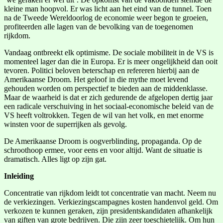
kleine man hoopvol. Er was licht aan het eind van de tunnel. Toen
na de Tweede Wereldoorlog de economie weer begon te groeien,
profiteerden alle lagen van de bevolking van de toegenomen
rijkdom.
Vandaag ontbreekt elk optimisme. De sociale mobiliteit in de VS is
momenteel lager dan die in Europa. Er is meer ongelijkheid dan ooit
tevoren. Politici beloven beterschap en refereren hierbij aan de
Amerikaanse Droom. Het geloof in die mythe moet levend
gehouden worden om perspectief te bieden aan de middenklasse.
Maar de waarheid is dat er zich gedurende de afgelopen dertig jaar
een radicale verschuiving in het sociaal-economische beleid van de
VS heeft voltrokken. Tegen de wil van het volk, en met enorme
winsten voor de superrijken als gevolg.
De Amerikaanse Droom is oogverblinding, propaganda. Op de
schroothoop ermee, voor eens en voor altijd. Want de situatie is
dramatisch. Alles ligt op zijn gat.
Inleiding
Concentratie van rijkdom leidt tot concentratie van macht. Neem nu
de verkiezingen. Verkiezingscampagnes kosten handenvol geld. Om
verkozen te kunnen geraken, zijn presidentskandidaten afhankelijk
van giften van grote bedrijven. Die zijn zeer toeschietelijk. Om hun