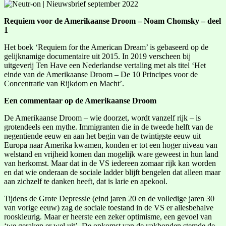
Requiem voor de Amerikaanse Droom – Noam Chomsky – deel
1
Het boek ‘Requiem for the American Dream’ is gebaseerd op de
gelijknamige documentaire uit 2015. In 2019 verscheen bij
uitgeverij Ten Have een Nederlandse vertaling met als titel ‘Het
einde van de Amerikaanse Droom – De 10 Principes voor de
Concentratie van Rijkdom en Macht’.
Een commentaar op de Amerikaanse Droom
De Amerikaanse Droom – wie doorzet, wordt vanzelf rijk – is
grotendeels een mythe. Immigranten die in de tweede helft van de
negentiende eeuw en aan het begin van de twintigste eeuw uit
Europa naar Amerika kwamen, konden er tot een hoger niveau van
welstand en vrijheid komen dan mogelijk ware geweest in hun land
van herkomst. Maar dat in de VS iedereen zomaar rijk kan worden
en dat wie onderaan de sociale ladder blijft bengelen dat alleen maar
aan zichzelf te danken heeft, dat is larie en apekool.
Tijdens de Grote Depressie (eind jaren 20 en de volledige jaren 30
van vorige eeuw) zag de sociale toestand in de VS er allesbehalve
rooskleurig. Maar er heerste een zeker optimisme, een gevoel van
‘we geraken er wel uit’. De opkomst van de vakbonden stemde de