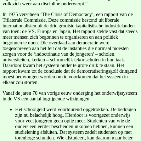
volk zich weer aan discipline onderwerpt.”
In 1975 verscheen ‘The Crisis of Democracy’, een rapport van de
Trilaterale Commissie. Deze commissie bestond uit liberale
internationalisten uit de drie grootste kapitalistische industrielanden
van toen: de VS, Europa en Japan. Het rapport stelde vast dat steeds
meer mensen zich begonnen te organiseren en aan politiek
begonnen te doen. Die overdaad aan democratie werd
toegeschreven aan het feit dat de instanties die normaal moesten
zorgen voor de ‘indoctrinatie van de jongeren’ – scholen,
universiteiten, kerken – schromelijk tekortschoten in hun taak.
Daardoor kwam het systeem onder te grote druk te staan. Het
rapport kwam tot de conclusie dat de democratiseringsgolf dringend
moest bedwongen worden om te voorkomen dat het systeem in
elkaar zou storten.
Vanaf de jaren 70 van vorige eeuw onderging het onderwijssysteem
in de VS een aantal ingrijpende wijzigingen:
Het schoolgeld werd voortdurend opgetrokken. De bedragen
zijn nu belachelijk hoog. Hierdoor is voortgezet onderwijs
voor veel jongeren geen optie meer. Studenten van wie de
ouders een eerder bescheiden inkomen hebben, kunnen een
studielening afsluiten. Dat systeem zadelt studenten op met
torenhoge schulden. Wie afstudeert, kan daarom maar beter