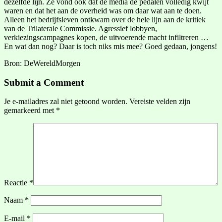
dezelfde lijn. Ze vond ook dat de media de pedalen volledig kwijt
waren en dat het aan de overheid was om daar wat aan te doen.
Alleen het bedrijfsleven ontkwam over de hele lijn aan de kritiek
van de Trilaterale Commissie. Agressief lobbyen,
verkiezingscampagnes kopen, de uitvoerende macht infiltreren …
En wat dan nog? Daar is toch niks mis mee? Goed gedaan, jongens!
Bron: DeWereldMorgen
Submit a Comment
Je e-mailadres zal niet getoond worden.
Vereiste velden zijn
gemarkeerd met
*
Reactie
*
Naam
*
E-mail
*