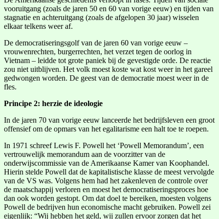
vooruitgang (zoals de jaren 50 en 60 van vorige eeuw) en tijden van
stagnatie en achteruitgang (zoals de afgelopen 30 jaar) wisselen
elkaar telkens weer af.
De democratiseringsgolf van de jaren 60 van vorige eeuw –
vrouwenrechten, burgerrechten, het verzet tegen de oorlog in
Vietnam – leidde tot grote paniek bij de gevestigde orde. De reactie
zou niet uitblijven. Het volk moest koste wat kost weer in het gareel
gedwongen worden. De geest van de democratie moest weer in de
fles.
Principe 2: herzie de ideologie
In de jaren 70 van vorige eeuw lanceerde het bedrijfsleven een groot
offensief om de opmars van het egalitarisme een halt toe te roepen.
In 1971 schreef Lewis F. Powell het ‘Powell Memorandum’, een
vertrouwelijk memorandum aan de voorzitter van de
onderwijscommissie van de Amerikaanse Kamer van Koophandel.
Hierin stelde Powell dat de kapitalistische klasse de meest vervolgde
van de VS was. Volgens hem had het zakenleven de controle over
de maatschappij verloren en moest het democratiseringsproces hoe
dan ook worden gestopt. Om dat doel te bereiken, moesten volgens
Powell de bedrijven hun economische macht gebruiken. Powell zei
eigenlijk: “Wij hebben het geld, wij zullen ervoor zorgen dat het