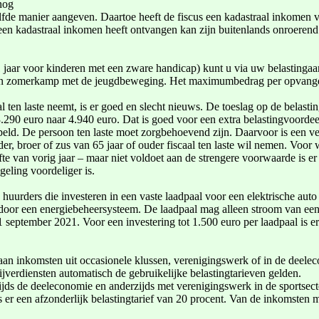
nog
lfde manier aangeven. Daartoe heeft de fiscus een kadastraal inkomen 
en kadastraal inkomen heeft ontvangen kan zijn buitenlands onroeren
 jaar voor kinderen met een zware handicap) kunt u via uw belastingaa
een zomerkamp met de jeugdbeweging. Het maximumbedrag per opvangdag
al ten laste neemt, is er goed en slecht nieuws. De toeslag op de bela
3.290 euro naar 4.940 euro. Dat is goed voor een extra belastingvoordee
peld. De persoon ten laste moet zorgbehoevend zijn. Daarvoor is een v
er, broer of zus van 65 jaar of ouder fiscaal ten laste wil nemen. Voor 
ifte van vorig jaar – maar niet voldoet aan de strengere voorwaarde is er
geling voordeliger is.
uurders die investeren in een vaste laadpaal voor een elektrische auto
oor een energiebeheersysteem. De laadpaal mag alleen stroom van een
af 1 september 2021. Voor een investering tot 1.500 euro per laadpaal is
o aan inkomsten uit occasionele klussen, verenigingswerk of in de deel
bijverdiensten automatisch de gebruikelijke belastingtarieven gelden.
zijds de deeleconomie en anderzijds met verenigingswerk in de sportsec
s er een afzonderlijk belastingtarief van 20 procent. Van de inkomsten