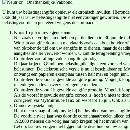
U kunt uw belastingaangifte opnieuw elektronisch invullen. Hieronder 
Ook dit jaar is uw belastingaangifte niet eenvoudiger geworden. De Vl
belastingvoordelen gecreëerd wegens de coronacrisis.
Kruis 15 juli in uw agenda aan
Net zoals de vorige jaren hebben particulieren tot 30 juni de ti
Wie zijn aangifte door een mandataris zoals een boekhouder of f
van oktober de tijd om uw aangifte in te dienen, maar de deadlin
aangiftes sneller verwerkt worden. U zult de terugbetaling vroeg
Controleer vooraf ingevulde aangifte grondig
Dit jaar krijgen 3,8 miljoen belastingplichtigen een voorstel va
belastingen. De elektronische versie is nu al beschikbaar op 
ontvangt een papieren exemplaar tussen half mei en begin juni.
Controleer de vooraf ingevulde aangifte grondig. Mogelijk loop
rekeningen en levensverzekeringen te melden.
Controleer de vooraf ingevulde aangifte grondig. Mogelijk loop
Als de vooraf ingevulde aangifte correct is, hoeft u niets te do
corrigeren via MyMinfin.be (Tax-on-web) tot 15 juli. Ook als u 
Opnieuw fysieke hulp
Hebt u een vraag of hulp nodig bij het invullen van uw aangift
De voorbije twee jaar was door de coronamaatregelen alleen tel
192.000 mensen die vorig jaar hulp kregen bij het invullen van 
Let op, laat uw vragen niet liggen tot de deadline om uw aangifte