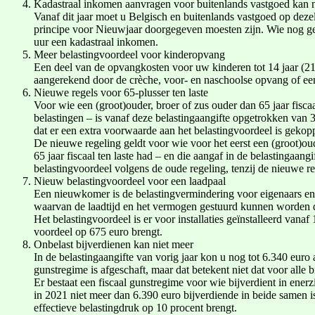
Kadastraal inkomen aanvragen voor buitenlands vastgoed kan 
Vanaf dit jaar moet u Belgisch en buitenlands vastgoed op deze
principe voor Nieuwjaar doorgegeven moesten zijn. Wie nog ge
uur een kadastraal inkomen.
Meer belastingvoordeel voor kinderopvang
Een deel van de opvangkosten voor uw kinderen tot 14 jaar (21
aangerekend door de crèche, voor- en naschoolse opvang of 
Nieuwe regels voor 65-plusser ten laste
Voor wie een (groot)ouder, broer of zus ouder dan 65 jaar fisca
belastingen – is vanaf deze belastingaangifte opgetrokken van 
dat er een extra voorwaarde aan het belastingvoordeel is gekop
De nieuwe regeling geldt voor wie voor het eerst een (groot)oud
65 jaar fiscaal ten laste had – en die aangaf in de belastingaang
belastingvoordeel volgens de oude regeling, tenzij de nieuwe re
Nieuw belastingvoordeel voor een laadpaal
Een nieuwkomer is de belastingvermindering voor eigenaars en h
waarvan de laadtijd en het vermogen gestuurd kunnen worden d
Het belastingvoordeel is er voor installaties geïnstalleerd van
voordeel op 675 euro brengt.
Onbelast bijverdienen kan niet meer
In de belastingaangifte van vorig jaar kon u nog tot 6.340 eur
gunstregime is afgeschaft, maar dat betekent niet dat voor alle 
Er bestaat een fiscaal gunstregime voor wie bijverdient in ener
in 2021 niet meer dan 6.390 euro bijverdiende in beide samen i
effectieve belastingdruk op 10 procent brengt.