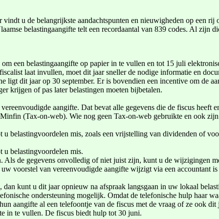
vindt u de belangrijkste aandachtspunten en nieuwigheden op een rij om 
aamse belastingaangifte telt een recordaantal van 839 codes. Al zijn d
jd om een belastingaangifte op papier in te vullen en tot 15 juli elektr
iscalist laat invullen, moet dit jaar sneller de nodige informatie en d
e ligt dit jaar op 30 september. Er is bovendien een incentive om de aan
er krijgen of pas later belastingen moeten bijbetalen.
n vereenvoudigde aangifte. Dat bevat alle gegevens die de fiscus heeft e
MyMinfin (Tax-on-web). Wie nog geen Tax-on-web gebruikte en ook zijn d
t u belastingvoordelen mis, zoals een vrijstelling van dividenden of vo
t u belastingvoordelen mis.
en. Als de gegevens onvolledig of niet juist zijn, kunt u de wijzigingen
uw voorstel van vereenvoudigde aangifte wijzigt via een accountant is 
e, dan kunt u dit jaar opnieuw na afspraak langsgaan in uw lokaal belas
efonische ondersteuning mogelijk. Omdat de telefonische hulp haar waard
hun aangifte al een telefoontje van de fiscus met de vraag of ze ook dit
 in te vullen. De fiscus biedt hulp tot 30 juni.