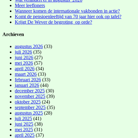
Meer leefloners
Wanneer komen de internationale vakbonden in actie?
Komt de pensioenleeftijd van 70 jaar hier ook op tafel?
Krijgt De Wever de begroting op orde?
Archieven
augustus 2026
(33)
juli 2026
(35)
juni 2026
(27)
mei 2026
(57)
april 2026
(34)
maart 2026
(33)
februari 2026
(33)
januari 2026
(44)
december 2025
(30)
november 2025
(39)
oktober 2025
(24)
september 2025
(35)
augustus 2025
(28)
juli 2025
(41)
juni 2025
(38)
mei 2025
(31)
april 2025
(37)