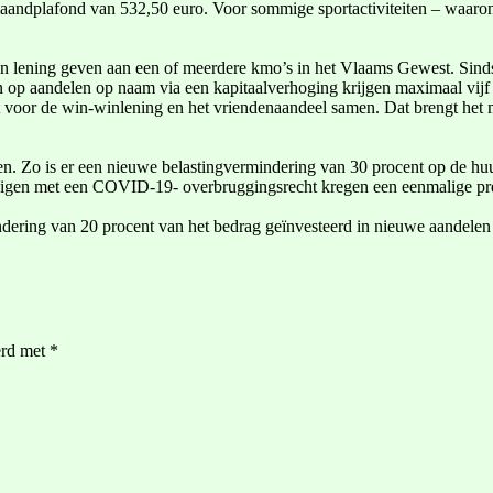
aandplafond van 532,50 euro. Voor sommige sportactiviteiten – waaronde
en lening geven aan een of meerdere kmo’s in het Vlaams Gewest. Sinds
n op aandelen op naam via een kapitaalverhoging krijgen maximaal vijf j
ldt voor de win-winlening en het vriendenaandeel samen. Dat brengt het 
Zo is er een nieuwe belastingvermindering van 30 procent op de huur
igen met een COVID-19- overbruggingsrecht kregen een eenmalige prem
ering van 20 procent van het bedrag geïnvesteerd in nieuwe aandelen
erd met
*