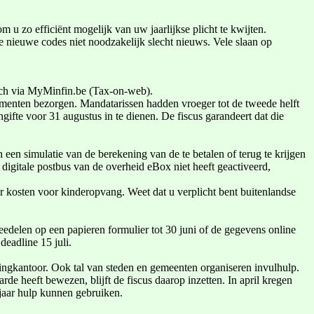
u zo efficiënt mogelijk van uw jaarlijkse plicht te kwijten.
ie nieuwe codes niet noodzakelijk slecht nieuws. Vele slaan op
onisch via MyMinfin.be (Tax-on-web).
ocumenten bezorgen. Mandatarissen hadden vroeger tot de tweede helft
gifte voor 31 augustus in te dienen. De fiscus garandeert dat die
n een simulatie van de berekening van de te betalen of terug te krijgen
igitale postbus van de overheid eBox niet heeft geactiveerd,
or kosten voor kinderopvang. Weet dat u verplicht bent buitenlandse
 meedelen op een papieren formulier tot 30 juni of de gegevens online
deadline 15 juli.
tingkantoor. Ook tal van steden en gemeenten organiseren invulhulp.
e heeft bewezen, blijft de fiscus daarop inzetten. In april kregen
 jaar hulp kunnen gebruiken.