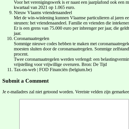
Voor het verenigingswerk is er naast een jaarplafond ook een m
kwartaal van 2021 op 1.065 euro.
Nieuw Vlaams vriendenaandeel
Met de win-winlening kunnen Vlaamse particulieren al jaren e
steunen: het vriendenaandeel. Familie en vrienden die intekene
Er is een grens van 75.000 euro per inbrenger per jaar, die ge
jaar.
Coronamaatregelen
Sommige nieuwe codes hebben te maken met coronamaatregelen. 
moesten sluiten door de coronamaatregelen. Sommige zelfstand
procent.
Twee coronamaatregelen werden verlengd: een belastingvermind
vrijstelling voor vrijwillige overuren. Bron: De Tijd
Tax-on-web | FOD Financiën (belgium.be)
Submit a Comment
Je e-mailadres zal niet getoond worden.
Vereiste velden zijn gemarke