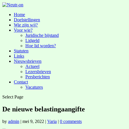
Home
Doelstellingen
Wie zijn wij?
Voor wie?
Juridische bijstand
Lidgeld
Hoe lid worden?
Statuten
Links
Nieuwsbrieven
Actueel
Lezersbrieven
Persberichten
Contact
Vacatures
Select Page
De nieuwe belastingaangifte
by
admin
|
mei 9, 2022
|
Varia
|
0 comments