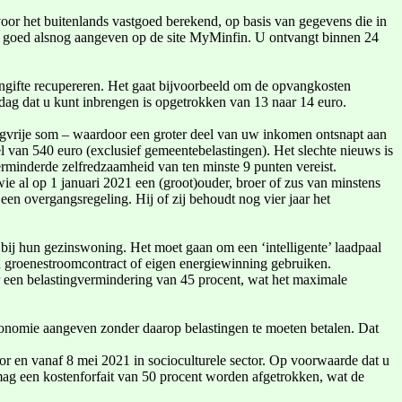
voor het buitenlands vastgoed berekend, op basis van gegevens die in
d goed alsnog aangeven op de site MyMinfin. U ontvangt binnen 24
ngifte recupereren. Het gaat bijvoorbeeld om de opvangkosten
 dat u kunt inbrengen is opgetrokken van 13 naar 14 euro.
stingvrije som – waardoor een groter deel van uw inkomen ontsnapt aan
l van 540 euro (exclusief gemeentebelastingen). Het slechte nieuws is
erminderde zelfredzaamheid van ten minste 9 punten vereist.
wie al op 1 januari 2021 een (groot)ouder, broer of zus van minstens
 een overgangsregeling. Hij of zij behoudt nog vier jaar het
 bij hun gezinswoning. Het moet gaan om een ‘intelligente’ laadpaal
 groenestroomcontract of eigen energiewinning gebruiken.
 er een belastingvermindering van 45 procent, wat het maximale
economie aangeven zonder daarop belastingen te moeten betalen. Dat
tor en vanaf 8 mei 2021 in socioculturele sector. Op voorwaarde dat u
 mag een kostenforfait van 50 procent worden afgetrokken, wat de