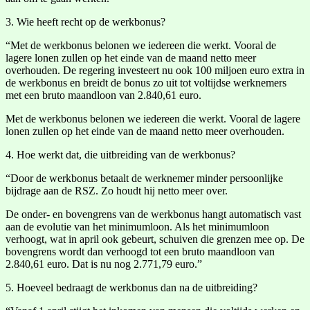
3. Wie heeft recht op de werkbonus?
“Met de werkbonus belonen we iedereen die werkt. Vooral de
lagere lonen zullen op het einde van de maand netto meer
overhouden. De regering investeert nu ook 100 miljoen euro extra in
de werkbonus en breidt de bonus zo uit tot voltijdse werknemers
met een bruto maandloon van 2.840,61 euro.
Met de werkbonus belonen we iedereen die werkt. Vooral de lagere
lonen zullen op het einde van de maand netto meer overhouden.
4. Hoe werkt dat, die uitbreiding van de werkbonus?
“Door de werkbonus betaalt de werknemer minder persoonlijke
bijdrage aan de RSZ. Zo houdt hij netto meer over.
De onder- en bovengrens van de werkbonus hangt automatisch vast
aan de evolutie van het minimumloon. Als het minimumloon
verhoogt, wat in april ook gebeurt, schuiven die grenzen mee op. De
bovengrens wordt dan verhoogd tot een bruto maandloon van
2.840,61 euro. Dat is nu nog 2.771,79 euro.”
5. Hoeveel bedraagt de werkbonus dan na de uitbreiding?