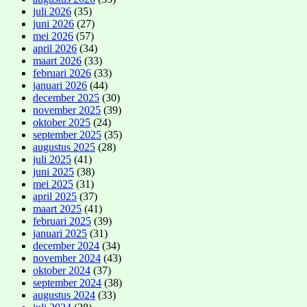
juli 2026
(35)
juni 2026
(27)
mei 2026
(57)
april 2026
(34)
maart 2026
(33)
februari 2026
(33)
januari 2026
(44)
december 2025
(30)
november 2025
(39)
oktober 2025
(24)
september 2025
(35)
augustus 2025
(28)
juli 2025
(41)
juni 2025
(38)
mei 2025
(31)
april 2025
(37)
maart 2025
(41)
februari 2025
(39)
januari 2025
(31)
december 2024
(34)
november 2024
(43)
oktober 2024
(37)
september 2024
(38)
augustus 2024
(33)