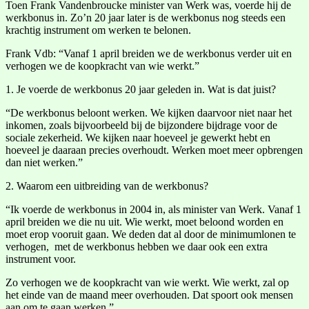
Toen Frank Vandenbroucke minister van Werk was, voerde hij de
werkbonus in. Zo’n 20 jaar later is de werkbonus nog steeds een
krachtig instrument om werken te belonen.
Frank Vdb: “Vanaf 1 april breiden we de werkbonus verder uit en
verhogen we de koopkracht van wie werkt.”
1. Je voerde de werkbonus 20 jaar geleden in. Wat is dat juist?
“De werkbonus beloont werken. We kijken daarvoor niet naar het
inkomen, zoals bijvoorbeeld bij de bijzondere bijdrage voor de
sociale zekerheid. We kijken naar hoeveel je gewerkt hebt en
hoeveel je daaraan precies overhoudt. Werken moet meer opbrengen
dan niet werken.”
2. Waarom een uitbreiding van de werkbonus?
“Ik voerde de werkbonus in 2004 in, als minister van Werk. Vanaf 1
april breiden we die nu uit. Wie werkt, moet beloond worden en
moet erop vooruit gaan. We deden dat al door de minimumlonen te
verhogen, met de werkbonus hebben we daar ook een extra
instrument voor.
Zo verhogen we de koopkracht van wie werkt. Wie werkt, zal op
het einde van de maand meer overhouden. Dat spoort ook mensen
aan om te gaan werken.”