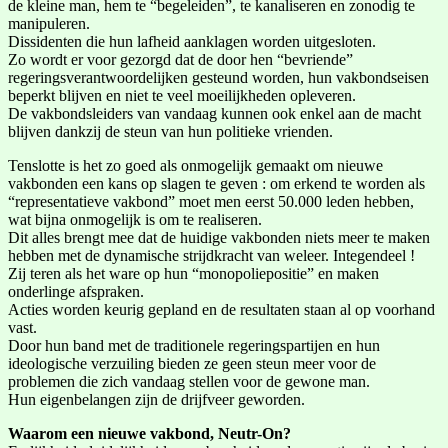
de kleine man, hem te “begeleiden”, te kanaliseren en zonodig te
manipuleren.
Dissidenten die hun lafheid aanklagen worden uitgesloten.
Zo wordt er voor gezorgd dat de door hen “bevriende”
regeringsverantwoordelijken gesteund worden, hun vakbondseisen
beperkt blijven en niet te veel moeilijkheden opleveren.
De vakbondsleiders van vandaag kunnen ook enkel aan de macht
blijven dankzij de steun van hun politieke vrienden.
Tenslotte is het zo goed als onmogelijk gemaakt om nieuwe
vakbonden een kans op slagen te geven : om erkend te worden als
“representatieve vakbond” moet men eerst 50.000 leden hebben,
wat bijna onmogelijk is om te realiseren.
Dit alles brengt mee dat de huidige vakbonden niets meer te maken
hebben met de dynamische strijdkracht van weleer. Integendeel !
Zij teren als het ware op hun “monopoliepositie” en maken
onderlinge afspraken.
Acties worden keurig gepland en de resultaten staan al op voorhand
vast.
Door hun band met de traditionele regeringspartijen en hun
ideologische verzuiling bieden ze geen steun meer voor de
problemen die zich vandaag stellen voor de gewone man.
Hun eigenbelangen zijn de drijfveer geworden.
Waarom een nieuwe vakbond, Neutr-On?