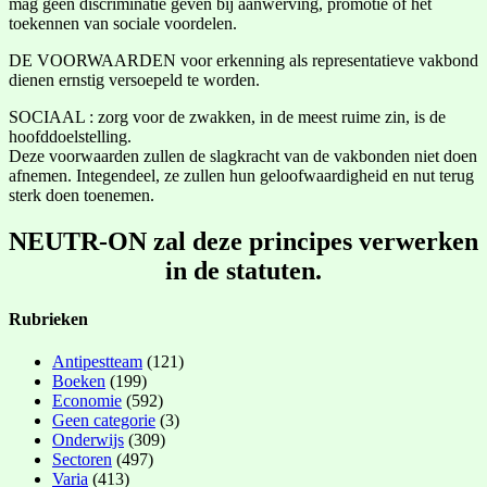
mag geen discriminatie geven bij aanwerving, promotie of het
toekennen van sociale voordelen.
DE VOORWAARDEN voor erkenning als representatieve vakbond
dienen ernstig versoepeld te worden.
SOCIAAL : zorg voor de zwakken, in de meest ruime zin, is de
hoofddoelstelling.
Deze voorwaarden zullen de slagkracht van de vakbonden niet doen
afnemen. Integendeel, ze zullen hun geloofwaardigheid en nut terug
sterk doen toenemen.
NEUTR-ON zal deze principes verwerken
in de statuten.
Rubrieken
Antipestteam
(121)
Boeken
(199)
Economie
(592)
Geen categorie
(3)
Onderwijs
(309)
Sectoren
(497)
Varia
(413)