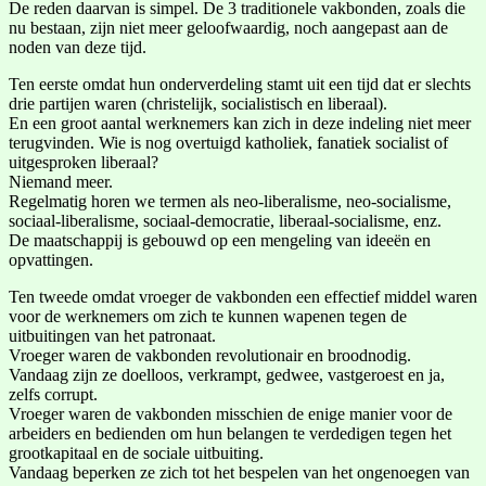
De reden daarvan is simpel. De 3 traditionele vakbonden, zoals die
nu bestaan, zijn niet meer geloofwaardig, noch aangepast aan de
noden van deze tijd.
Ten eerste omdat hun onderverdeling stamt uit een tijd dat er slechts
drie partijen waren (christelijk, socialistisch en liberaal).
En een groot aantal werknemers kan zich in deze indeling niet meer
terugvinden. Wie is nog overtuigd katholiek, fanatiek socialist of
uitgesproken liberaal?
Niemand meer.
Regelmatig horen we termen als neo-liberalisme, neo-socialisme,
sociaal-liberalisme, sociaal-democratie, liberaal-socialisme, enz.
De maatschappij is gebouwd op een mengeling van ideeën en
opvattingen.
Ten tweede omdat vroeger de vakbonden een effectief middel waren
voor de werknemers om zich te kunnen wapenen tegen de
uitbuitingen van het patronaat.
Vroeger waren de vakbonden revolutionair en broodnodig.
Vandaag zijn ze doelloos, verkrampt, gedwee, vastgeroest en ja,
zelfs corrupt.
Vroeger waren de vakbonden misschien de enige manier voor de
arbeiders en bedienden om hun belangen te verdedigen tegen het
grootkapitaal en de sociale uitbuiting.
Vandaag beperken ze zich tot het bespelen van het ongenoegen van