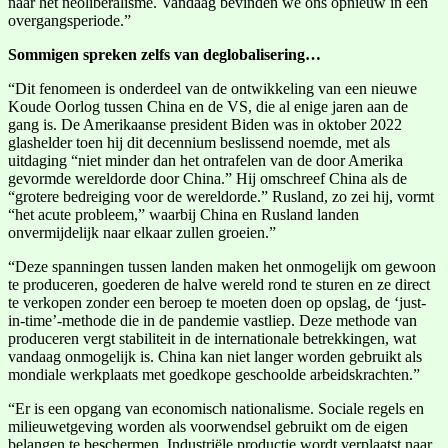
naar het neoliberalisme. Vandaag bevinden we ons opnieuw in een
overgangsperiode.”
Sommigen spreken zelfs van deglobalisering…
“Dit fenomeen is onderdeel van de ontwikkeling van een nieuwe
Koude Oorlog tussen China en de VS, die al enige jaren aan de
gang is. De Amerikaanse president Biden was in oktober 2022
glashelder toen hij dit decennium beslissend noemde, met als
uitdaging “niet minder dan het ontrafelen van de door Amerika
gevormde wereldorde door China.” Hij omschreef China als de
“grotere bedreiging voor de wereldorde.” Rusland, zo zei hij, vormt
“het acute probleem,” waarbij China en Rusland landen
onvermijdelijk naar elkaar zullen groeien.”
“Deze spanningen tussen landen maken het onmogelijk om gewoon
te produceren, goederen de halve wereld rond te sturen en ze direct
te verkopen zonder een beroep te moeten doen op opslag, de ‘just-
in-time’-methode die in de pandemie vastliep. Deze methode van
produceren vergt stabiliteit in de internationale betrekkingen, wat
vandaag onmogelijk is. China kan niet langer worden gebruikt als
mondiale werkplaats met goedkope geschoolde arbeidskrachten.”
“Er is een opgang van economisch nationalisme. Sociale regels en
milieuwetgeving worden als voorwendsel gebruikt om de eigen
belangen te beschermen. Industriële productie wordt verplaatst naar