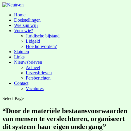
Home
Doelstellingen
Wie zijn wij?
Voor wie?
Juridische bijstand
Lidgeld
Hoe lid worden?
Statuten
Links
Nieuwsbrieven
Actueel
Lezersbrieven
Persberichten
Contact
Vacatures
Select Page
“Door de materiële bestaansvoorwaarden
van mensen te verslechteren, organiseert
dit systeem haar eigen ondergang”