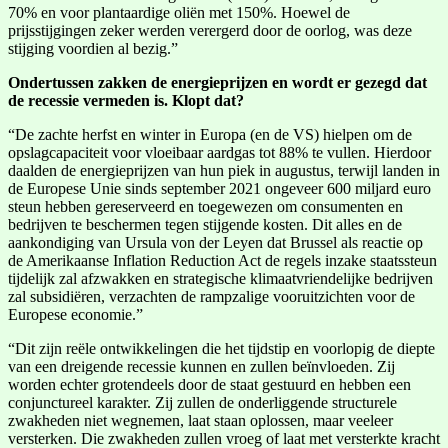
70% en voor plantaardige oliën met 150%. Hoewel de
prijsstijgingen zeker werden verergerd door de oorlog, was deze
stijging voordien al bezig.”
Ondertussen zakken de energieprijzen en wordt er gezegd dat
de recessie vermeden is. Klopt dat?
“De zachte herfst en winter in Europa (en de VS) hielpen om de
opslagcapaciteit voor vloeibaar aardgas tot 88% te vullen. Hierdoor
daalden de energieprijzen van hun piek in augustus, terwijl landen in
de Europese Unie sinds september 2021 ongeveer 600 miljard euro
steun hebben gereserveerd en toegewezen om consumenten en
bedrijven te beschermen tegen stijgende kosten. Dit alles en de
aankondiging van Ursula von der Leyen dat Brussel als reactie op
de Amerikaanse Inflation Reduction Act de regels inzake staatssteun
tijdelijk zal afzwakken en strategische klimaatvriendelijke bedrijven
zal subsidiëren, verzachten de rampzalige vooruitzichten voor de
Europese economie.”
“Dit zijn reële ontwikkelingen die het tijdstip en voorlopig de diepte
van een dreigende recessie kunnen en zullen beïnvloeden. Zij
worden echter grotendeels door de staat gestuurd en hebben een
conjunctureel karakter. Zij zullen de onderliggende structurele
zwakheden niet wegnemen, laat staan oplossen, maar veeleer
versterken. Die zwakheden zullen vroeg of laat met versterkte kracht