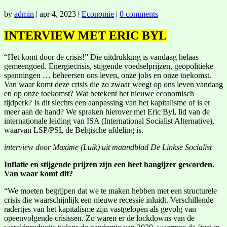
by
admin
|
apr 4, 2023
|
Economie
|
0 comments
INTERVIEW MET ERIC BYL
“Het komt door de crisis!” Die uitdrukking is vandaag helaas
gemeengoed. Energiecrisis, stijgende voedselprijzen, geopolitieke
spanningen … beheersen ons leven, onze jobs en onze toekomst.
Van waar komt deze crisis die zo zwaar weegt op ons leven vandaag
en op onze toekomst? Wat betekent het nieuwe economisch
tijdperk? Is dit slechts een aanpassing van het kapitalisme of is er
meer aan de hand? We spraken hierover met Eric Byl, lid van de
internationale leiding van ISA (International Socialist Alternative),
waarvan LSP/PSL de Belgische afdeling is.
interview door Maxime (Luik) uit maandblad De Linkse Socialist
Inflatie en stijgende prijzen zijn een heet hangijzer geworden.
Van waar komt dit?
“We moeten begrijpen dat we te maken hebben met een structurele
crisis die waarschijnlijk een nieuwe recessie inluidt. Verschillende
radertjes van het kapitalisme zijn vastgelopen als gevolg van
opeenvolgende crisissen. Zo waren er de lockdowns van de