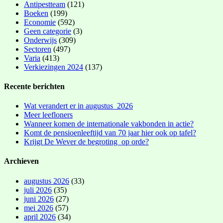
Antipestteam
(121)
Boeken
(199)
Economie
(592)
Geen categorie
(3)
Onderwijs
(309)
Sectoren
(497)
Varia
(413)
Verkiezingen 2024
(137)
Recente berichten
Wat verandert er in augustus 2026
Meer leefloners
Wanneer komen de internationale vakbonden in actie?
Komt de pensioenleeftijd van 70 jaar hier ook op tafel?
Krijgt De Wever de begroting op orde?
Archieven
augustus 2026
(33)
juli 2026
(35)
juni 2026
(27)
mei 2026
(57)
april 2026
(34)