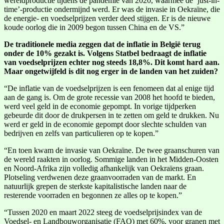
wereldproductie tijdens de pandemie van 2020, waarmee de ‘just-in-
time’-productie ondermijnd werd. Er was de invasie in Oekraïne, die
de energie- en voedselprijzen verder deed stijgen. Er is de nieuwe
koude oorlog die in 2009 begon tussen China en de VS.”
De traditionele media zeggen dat de inflatie in België terug
onder de 10% gezakt is. Volgens Statbel bedraagt de inflatie
van voedselprijzen echter nog steeds 18,8%. Dit komt hard aan.
Maar ongetwijfeld is dit nog erger in de landen van het zuiden?
“De inflatie van de voedselprijzen is een fenomeen dat al enige tijd
aan de gang is. Om de grote recessie van 2008 het hoofd te bieden,
werd veel geld in de economie gepompt. In vorige tijdperken
gebeurde dit door de drukpersen in te zetten om geld te drukken. Nu
werd er geld in de economie gepompt door slechte schulden van
bedrijven en zelfs van particulieren op te kopen.”
“En toen kwam de invasie van Oekraïne. De twee graanschuren van
de wereld raakten in oorlog. Sommige landen in het Midden-Oosten
en Noord-Afrika zijn volledig afhankelijk van Oekraïens graan.
Plotseling verdwenen deze graanvoorraden van de markt. En
natuurlijk grepen de sterkste kapitalistische landen naar de
resterende voorraden en begonnen ze alles op te kopen.”
“Tussen 2020 en maart 2022 steeg de voedselprijsindex van de
Voedsel- en Landbouworganisatie (FAO) met 60%, voor granen met