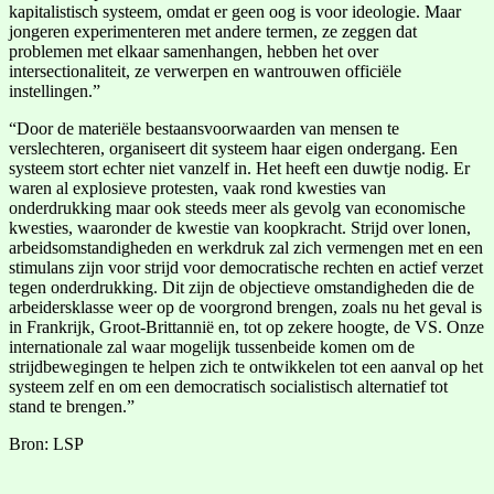
kapitalistisch systeem, omdat er geen oog is voor ideologie. Maar
jongeren experimenteren met andere termen, ze zeggen dat
problemen met elkaar samenhangen, hebben het over
intersectionaliteit, ze verwerpen en wantrouwen officiële
instellingen.”
“Door de materiële bestaansvoorwaarden van mensen te
verslechteren, organiseert dit systeem haar eigen ondergang. Een
systeem stort echter niet vanzelf in. Het heeft een duwtje nodig. Er
waren al explosieve protesten, vaak rond kwesties van
onderdrukking maar ook steeds meer als gevolg van economische
kwesties, waaronder de kwestie van koopkracht. Strijd over lonen,
arbeidsomstandigheden en werkdruk zal zich vermengen met en een
stimulans zijn voor strijd voor democratische rechten en actief verzet
tegen onderdrukking. Dit zijn de objectieve omstandigheden die de
arbeidersklasse weer op de voorgrond brengen, zoals nu het geval is
in Frankrijk, Groot-Brittannië en, tot op zekere hoogte, de VS. Onze
internationale zal waar mogelijk tussenbeide komen om de
strijdbewegingen te helpen zich te ontwikkelen tot een aanval op het
systeem zelf en om een democratisch socialistisch alternatief tot
stand te brengen.”
Bron: LSP