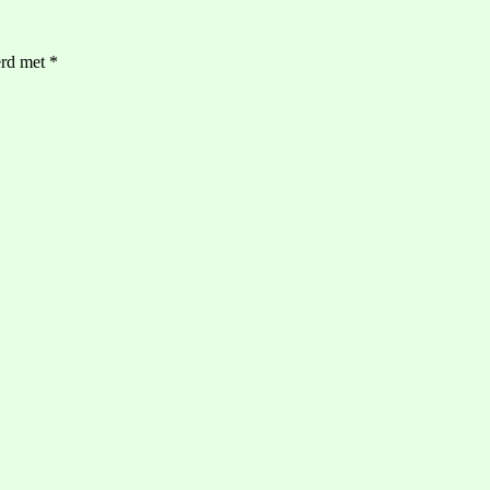
erd met
*