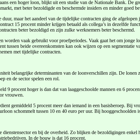
ns een hoger loon, blijkt uit een studie van de Nationale Bank. De gro
smarkt, met beter bezoldigde en beschermde insiders en minder goed bet
duur, maar het aandeel van de tijdelijke contracten ging de afgelopen 
ontract 15 procent minder krijgen betaald als collega’s in dezelfde fun
ontracten beter bezoldigd en zijn zulke werknemers beter beschermd.
cten worden vaak gebruikt voor proefperiodes. Vaak gaat het om jonge l
nt tussen beide overeenkomsten kan ook wijzen op een segmentatie van
emen met tijdelijke contracten.
niteit belangrijke determinanten van de loonverschillen zijn. De lonen z
p en de sector spelen een rol.
iddeld 9 procent hoger is dan dat van laaggeschoolde mannen en 6 pro
oor vrouwen.
erdient gemiddeld 5 procent meer dan iemand in een basisberoep. Bij vr
uurloon schommelt tussen 10 en 40 euro per uur. Bij hooggeschoolden is
e dienstensector en bij de overheid. Zo blijken de bezoldigingen enkel 
triebedrijven. In de bouw is dat 16 procent.