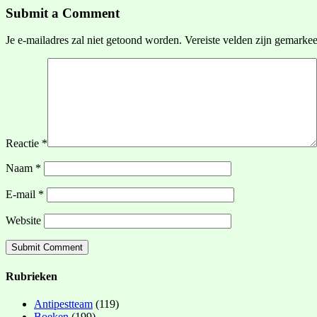
Submit a Comment
Je e-mailadres zal niet getoond worden.
Vereiste velden zijn gemarke
Reactie
*
Naam
*
E-mail
*
Website
Rubrieken
Antipestteam
(119)
Boeken
(199)