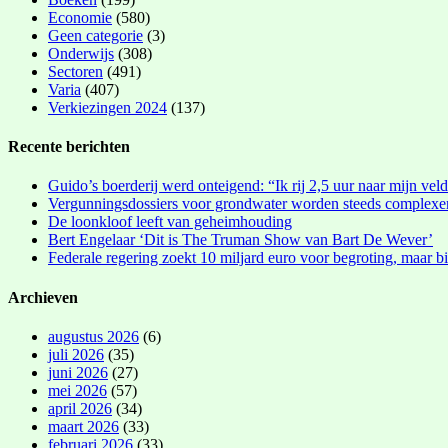
Economie
(580)
Geen categorie
(3)
Onderwijs
(308)
Sectoren
(491)
Varia
(407)
Verkiezingen 2024
(137)
Recente berichten
Guido’s boerderij werd onteigend: “Ik rij 2,5 uur naar mijn vel
Vergunningsdossiers voor grondwater worden steeds complexe
De loonkloof leeft van geheimhouding
Bert Engelaar ‘Dit is The Truman Show van Bart De Wever’
Federale regering zoekt 10 miljard euro voor begroting, maar bi
Archieven
augustus 2026
(6)
juli 2026
(35)
juni 2026
(27)
mei 2026
(57)
april 2026
(34)
maart 2026
(33)
februari 2026
(33)