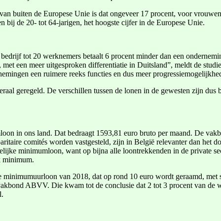
van buiten de Europese Unie is dat ongeveer 17 procent, voor vrouwen 
 bij de 20- tot 64-jarigen, het hoogste cijfer in de Europese Unie.
 Een bedrijf tot 20 werknemers betaalt 6 procent minder dan een ondern
, met een meer uitgesproken differentiatie in Duitsland”, meldt de stud
ernemingen een ruimere reeks functies en dus meer progressiemogelijkhe
aal geregeld. De verschillen tussen de lonen in de gewesten zijn dus b
mloon in ons land. Dat bedraagt 1593,81 euro bruto per maand. De vakbo
ritaire comités worden vastgesteld, zijn in België relevanter dan het 
elijke minimumloon, want op bijna alle loontrekkenden in de private s
jk minimum.
e minimumuurloon van 2018, dat op rond 10 euro wordt geraamd, met s
 vakbond ABVV. Die kwam tot de conclusie dat 2 tot 3 procent van de
l.