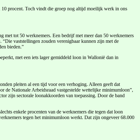
10 procent. Toch vindt die groep nog altijd moeilijk werk in ons
eming met tot 50 werknemers. Een bedrijf met meer dan 50 werknemers
ie. “Die vaststellingen zouden verenigbaar kunnen zijn met de
den bieden.”
eperkt, met een iets lager gemiddeld loon in Wallonië dan in
nden pleiten al een tijd voor een verhoging. Alleen geeft dat
door de Nationale Arbeidsraad vastgestelde wettelijke minimumloon”,
ector zijn sectorale loonakkoorden van toepassing. Door de band
lechts enkele procenten van de werknemers die tegen dat loon
 werknemers tegen het minimumloon werkt. Dat zijn ongeveer 68.000