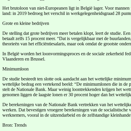
Het brutoloon van niet-Europeanen ligt in België lager. Voor mannen 
land: in 2019 bedroeg het verschil in werkgelegenheidsgraad 28 punten
Grote en kleine bedrijven
De stelling dat grote bedrijven meer betalen klopt, leert de studie.
betaalt zelfs 15 procent meer. “Dat is vergelijkbaar met de buurlanden
theorieën van het efficiëntiesalaris, maar ook omdat de grootste ond
In België worden het loonvormingsproces en de sociale zekerheid feder
Vlaanderen en Brussel.
Minimumloon
De studie besteedt ten slotte ook aandacht aan het wettelijke minimu
wettelijke bedrag een vertekend beeld: “De minimumlonen die in de pa
stelt de Nationale Bank. Maar weinig loontrekkenden krijgen het wett
genomen liggen de laagste lonen er 30 procent hoger dan het wetteli
De berekeningen van de Nationale Bank vertrekken van het wettelijk
werken. Dat bevestigen vroegere berekeningen van de socialistische
werknemers, vooral in de uitzendarbeid en de zelfstandige kleinhande
Bron: Trends