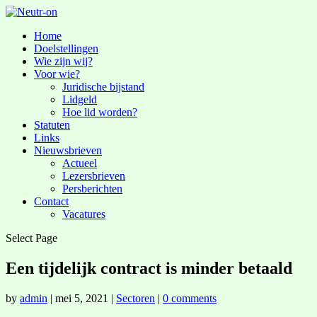
Home
Doelstellingen
Wie zijn wij?
Voor wie?
Juridische bijstand
Lidgeld
Hoe lid worden?
Statuten
Links
Nieuwsbrieven
Actueel
Lezersbrieven
Persberichten
Contact
Vacatures
Select Page
Een tijdelijk contract is minder betaald
by
admin
|
mei 5, 2021
|
Sectoren
|
0 comments