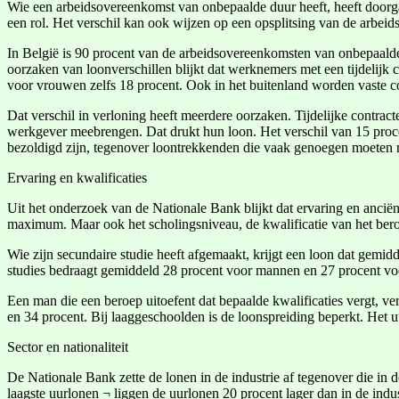
Wie een arbeidsovereenkomst van onbepaalde duur heeft, heeft doorgaa
een rol. Het verschil kan ook wijzen op een opsplitsing van de arbeid
In België is 90 procent van de arbeidsovereenkomsten van onbepaalde 
oorzaken van loonverschillen blijkt dat werknemers met een tijdelijk c
voor vrouwen zelfs 18 procent. Ook in het buitenland worden vaste c
Dat verschil in verloning heeft meerdere oorzaken. Tijdelijke contra
werkgever meebrengen. Dat drukt hun loon. Het verschil van 15 proce
bezoldigd zijn, tegenover loontrekkenden die vaak genoegen moeten n
Ervaring en kwalificaties
Uit het onderzoek van de Nationale Bank blijkt dat ervaring en anciën
maximum. Maar ook het scholingsniveau, de kwalificatie van het beroe
Wie zijn secundaire studie heeft afgemaakt, krijgt een loon dat gem
studies bedraagt gemiddeld 28 procent voor mannen en 27 procent v
Een man die een beroep uitoefent dat bepaalde kwalificaties vergt, v
en 34 procent. Bij laaggeschoolden is de loonspreiding beperkt. Het 
Sector en nationaliteit
De Nationale Bank zette de lonen in de industrie af tegenover die in d
laagste uurlonen ¬ liggen de uurlonen 20 procent lager dan in de indus