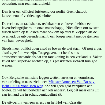
oplossing, naar rechtvaardigheid.
Dan is er een officieel luisterend oor nodig. Geen chatbot,
keuzemenu of verkiezingsbelofte.
De rechters en raadsheren, rechtbanken en hoven hebben een
levensbelangrijke rol in onze maatschappij. Niet alleen om twisten
tussen buren op te lossen maar ook om op tafel te kloppen als de
overheid, de uitvoerende macht, een loopje neemt met de grenzen
van haar bevoegheid.
Steeds meer politici doen alsof ze boven de wet staan. Of nog erger:
alsof zijzelf de wet zijn. Toegegeven, het heeft soms
amusementswaarde als dat een rare koning in een ver land is. Vaker
levert het slapeloze nachten op, als presidenten zichzelf hun god
wanen.
Ook Belgische ministers leggen wetten, arresten en vonnissen,
veroordelingen naast zich neer.
Minister Anneleen Van Bossuyt
lacht 10.000 vonnissen weg
. ‘Ze wil geen geld verspillen aan
boetes, ze wil het besteden aan iets anders’. Leg dát maar eens uit
aan iemand die in schuldbemiddeling zit.
De uitvoering van een arrest van het Hof van Cassatie