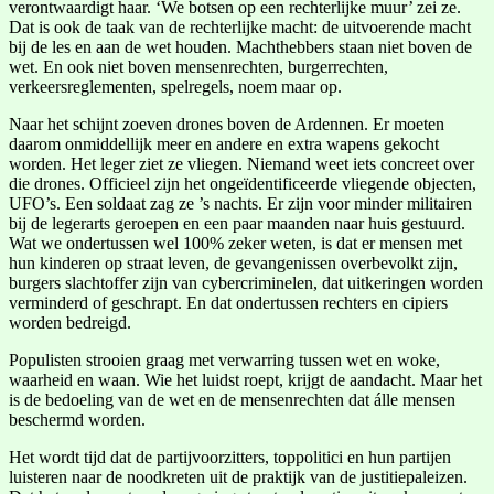
verontwaardigt haar. ‘We botsen op een rechterlijke muur’ zei ze.
Dat is ook de taak van de rechterlijke macht: de uitvoerende macht
bij de les en aan de wet houden. Machthebbers staan niet boven de
wet. En ook niet boven mensenrechten, burgerrechten,
verkeersreglementen, spelregels, noem maar op.
Naar het schijnt zoeven drones boven de Ardennen. Er moeten
daarom onmiddellijk meer en andere en extra wapens gekocht
worden. Het leger ziet ze vliegen. Niemand weet iets concreet over
die drones. Officieel zijn het ongeïdentificeerde vliegende objecten,
UFO’s. Een soldaat zag ze ’s nachts. Er zijn voor minder militairen
bij de legerarts geroepen en een paar maanden naar huis gestuurd.
Wat we ondertussen wel 100% zeker weten, is dat er mensen met
hun kinderen op straat leven, de gevangenissen overbevolkt zijn,
burgers slachtoffer zijn van cybercriminelen, dat uitkeringen worden
verminderd of geschrapt. En dat ondertussen rechters en cipiers
worden bedreigd.
Populisten strooien graag met verwarring tussen wet en woke,
waarheid en waan. Wie het luidst roept, krijgt de aandacht. Maar het
is de bedoeling van de wet en de mensenrechten dat álle mensen
beschermd worden.
Het wordt tijd dat de partijvoorzitters, toppolitici en hun partijen
luisteren naar de noodkreten uit de praktijk van de justitiepaleizen.