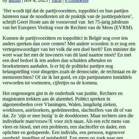
by
admin
|
nov 4, 2025
|
Varia
|
0 comments
‘Het wordt tijd dat de partijvoorzitters, toppolitici en hun partijen
luisteren naar de noodkreten uit de praktijk van de justitiepaleizen’,
schrijft Geert Hoste aan de vooravond van het 75-jarig jubileum
van het Europees Verdrag voor de Rechten van de Mens (EVRM).
Kunnen de partijvoorzitters en toppolitici in België nog over iets
anders spreken dan over centen? Met andere woorden: is er nog een
vertegenwoordiger van het volk die een doel heeft? Een minister die
weet waar het met de inwoners van dit land naartoe moet? En met
een doel bedoel ik iets anders dan schulden afbetalen en
broeksriemen aanhalen. Is er bij de politieke partijen nog
belangstelling voor dingetjes zoals de democratie, de rechtstaat en de
mensenrechten? Of zie ik het goed, en zijn partijstatuten inmiddels
verworden tot voetnoten, cijfertjes na de komma.
Het ongenoegen gist in de onderbuik van justitie. Rechters en
magistraten trekken aan de alarmbel. Politici spreken in
algemeenheden over Vlamingen, Walen, langdurig zieken,
werklozen, asielzoekers, gedetineerden, slachtoffers van dit of van
dat. Ze ‘zijn er mee bezig’ is de dooddoener. Maar rechters zien die
individuele man/vrouw/X voor zich staan. Als een echt mens van
vlees en bloed, met een probleem, een slachtoffer en dader, een
oplichter en gedupeerde. Een individu, een persoon, tegenover
overheid, instelling of nutsbedrijf. Een mens op zoek naar een