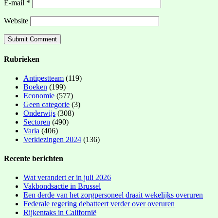
E-mail
*
Website
Rubrieken
Antipestteam
(119)
Boeken
(199)
Economie
(577)
Geen categorie
(3)
Onderwijs
(308)
Sectoren
(490)
Varia
(406)
Verkiezingen 2024
(136)
Recente berichten
Wat verandert er in juli 2026
Vakbondsactie in Brussel
Een derde van het zorgpersoneel draait wekelijks overuren
Federale regering debatteert verder over overuren
Rijkentaks in Californië