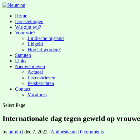
Home
Doelstellingen
Wie zijn wij?
Voor wie?
Juridische bijstand
Lidgeld
Hoe lid worden?
Statuten
Links
Nieuwsbrieven
Actueel
Lezersbrieven
Persberichten
Contact
Vacatures
Select Page
Internationale dag tegen geweld op vrouwe
by
admin
|
dec 7, 2022
|
Antipestteam
|
0 comments