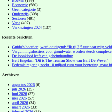
Boeken
(199)
Economie
(580)
Geen categorie
(3)
Onderwijs
(308)
Sectoren
(491)
Varia
(407)
Verkiezingen 2024
(137)
Recente berichten
Guido’s boerderij werd onteigend: “Ik rij 2,5 uur naar mijn vel
Vergunningsdossiers voor grondwater worden steeds complexe
De loonkloof leeft van geheimhouding
Bert Engelaar ‘Dit is The Truman Show van Bart De Wever’
Federale regering zoekt 10 miljard euro voor begroting, maar bi
Archieven
augustus 2026
(6)
juli 2026
(35)
juni 2026
(27)
mei 2026
(57)
april 2026
(34)
maart 2026
(33)
februari 2026
(33)