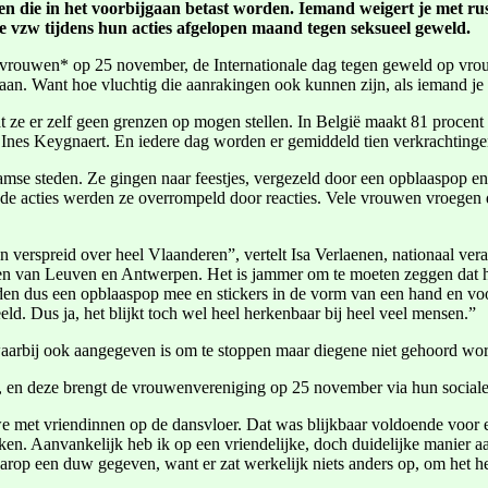
ten die in het voorbijgaan betast worden. Iemand weigert je met rus
e vzw tijdens hun acties afgelopen maand tegen seksueel geweld.
p vrouwen* op 25 november, de Internationale dag tegen geweld op vrou
aan. Want hoe vluchtig die aanrakingen ook kunnen zijn, als iemand je be
dat ze er zelf geen grenzen op mogen stellen. In België maakt 81 proc
 Ines Keygnaert. En iedere dag worden er gemiddeld tien verkrachtingen 
mse steden. Ze gingen naar feestjes, vergezeld door een opblaaspop en 
s de acties werden ze overrompeld door reacties. Vele vrouwen vroegen d
verspreid over heel Vlaanderen”, vertelt Isa Verlaenen, nationaal ve
en van Leuven en Antwerpen. Het is jammer om te moeten zeggen dat he
en dus een opblaaspop mee en stickers in de vorm van een hand en voo
eld. Dus ja, het blijkt toch wel heel herkenbaar bij heel veel mensen.”
aarbij ook aangegeven is om te stoppen maar diegene niet gehoord wor
, en deze brengt de vrouwenvereniging op 25 november via hun sociale 
we met vriendinnen op de dansvloer. Dat was blijkbaar voldoende voor 
rken. Aanvankelijk heb ik op een vriendelijke, doch duidelijke manier 
aarop een duw gegeven, want er zat werkelijk niets anders op, om het h