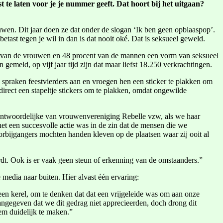
t te laten voor je je nummer geeft. Dat hoort bij het uitgaan?
wen. Dit jaar doen ze dat onder de slogan ‘Ik ben geen opblaaspop’.
tast tegen je wil in dan is dat nooit oké. Dat is seksueel geweld.
ent van de vrouwen en 48 procent van de mannen een vorm van seksueel
gemeld, op vijf jaar tijd zijn dat maar liefst 18.250 verkrachtingen.
spraken feestvierders aan en vroegen hen een sticker te plakken om
irect een stapeltje stickers om te plakken, omdat ongewilde
rantwoordelijke van vrouwenvereniging Rebelle vzw, als we haar
t een succesvolle actie was in de zin dat de mensen die we
rbijgangers mochten handen kleven op de plaatsen waar zij ooit al
dt. Ook is er vaak geen steun of erkenning van de omstaanders.”
media naar buiten. Hier alvast één ervaring:
een kerel, om te denken dat dat een vrijgeleide was om aan onze
aangegeven dat we dit gedrag niet apprecieerden, doch drong dit
em duidelijk te maken.”