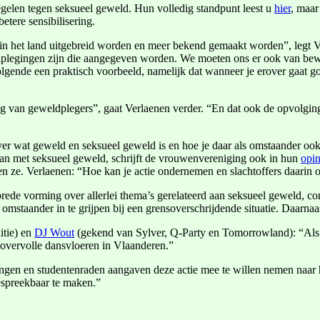
gelen tegen seksueel geweld. Hun volledig standpunt leest u
hier
, maar
etere sensibilisering.
n het land uitgebreid worden en meer bekend gemaakt worden”, legt Verl
ldplegingen zijn die aangegeven worden. We moeten ons er ook van bewu
olgende een praktisch voorbeeld, namelijk dat wanneer je erover gaat goo
ing van geweldplegers”, gaat Verlaenen verder. “En dat ook de opvolgi
e over wat geweld en seksueel geweld is en hoe je daar als omstaander 
an met seksueel geweld, schrijft de vrouwenvereniging ook in hun
opin
en ze. Verlaenen: “Hoe kan je actie ondernemen en slachtoffers daarin
brede vorming over allerlei thema’s gerelateerd aan seksueel geweld,
staander in te grijpen bij een grensoverschrijdende situatie. Daarnaast
itie) en
DJ Wout
(gekend van Sylver, Q-Party en Tomorrowland): “Als p
overvolle dansvloeren in Vlaanderen.”
gen en studentenraden aangaven deze actie mee te willen nemen naar hu
espreekbaar te maken.”