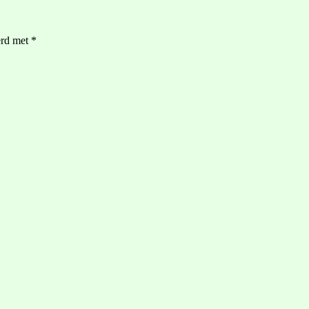
erd met
*