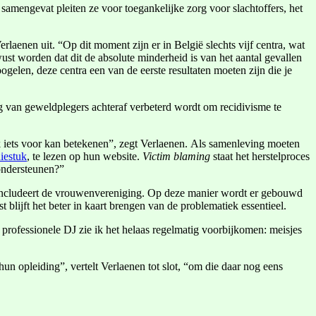
 samengevat pleiten ze voor toegankelijke zorg voor slachtoffers, het
aenen uit. “Op dit moment zijn er in België slechts vijf centra, wat
st worden dat dit de absolute minderheid is van het aantal gevallen
gelen, deze centra een van de eerste resultaten moeten zijn die je
ng van geweldplegers achteraf verbeterd wordt om recidivisme te
ook iets voor kan betekenen”, zegt Verlaenen. Als samenleving moeten
iestuk
, te lezen op hun website.
Victim blaming
staat het herstelproces
 ondersteunen?”
 concludeert de vrouwenvereniging. Op deze manier wordt er gebouwd
 blijft het beter in kaart brengen van de problematiek essentieel.
rofessionele DJ zie ik het helaas regelmatig voorbijkomen: meisjes
n opleiding”, vertelt Verlaenen tot slot, “om die daar nog eens