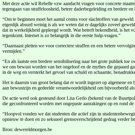
Met deze actie wil Rebelle vzw aandacht vragen voor concrete maatre
tegengaan van straffeloosheid, betere daderbegeleiding en bredere en b
“Om te beginnen moet het aantal centra voor slachtoffers van geweld i
eigenlijk absurd weinig is als we weten dat er dagelijks zoveel gewe
dat in werkelijkheid gepleegd wordt. Wat betreft bekendheid, is het v
tegenkomt. Internet is zo belangrijk in die eerste hulp-vragen.”
“Daarnaast pleiten we voor correctere straffen en een betere vervolg
vermijden.”
“En als laatste een bredere sensibilisering naar het grote publiek to
we ons bewust worden van het ongeloof en de mythes die gepaard ga
in de weg en versterkt het gevoel van schuld en schaamte, benadrukk
Het is daarom van groot belang dat er wordt ingezet op algemene en 
aan bewustzijn en gedeelde verantwoordelijkheid om bijvoorbeeld als om
De actie werd ook gesteund door Lisa Gerlo (bekend van de Buurtpol
die geconfronteerd worden met ongepaste aanrakingen op en rond de 
“Hoopvol vonden we dat studenten die actief zijn in studentenbewegin
opnieuw te doen en zo seksueel grensoverschrijdend gedrag verder b
Bron: dewereldmorgen.be