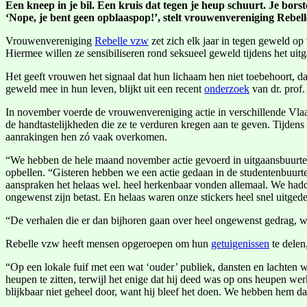
Een kneep in je bil. Een kruis dat tegen je heup schuurt. Je bors
‘Nope, je bent geen opblaaspop!’, stelt vrouwenvereniging Rebell
Vrouwenvereniging
Rebelle vzw
zet zich elk jaar in tegen geweld o
Hiermee willen ze sensibiliseren rond seksueel geweld tijdens het uitg
Het geeft vrouwen het signaal dat hun lichaam hen niet toebehoort, 
geweld mee in hun leven, blijkt uit een recent
onderzoek
van dr. prof.
In november voerde de vrouwenvereniging actie in verschillende Vlaa
de handtastelijkheden die ze te verduren kregen aan te geven. Tijden
aanrakingen hen zó vaak overkomen.
“We hebben de hele maand november actie gevoerd in uitgaansbuurten 
opbellen. “Gisteren hebben we een actie gedaan in de studentenbuurt
aanspraken het helaas wel. heel herkenbaar vonden allemaal. We hadd
ongewenst zijn betast. En helaas waren onze stickers heel snel uitgede
“De verhalen die er dan bijhoren gaan over heel ongewenst gedrag, w
Rebelle vzw heeft mensen opgeroepen om hun
getuigenissen
te delen
“Op een lokale fuif met een wat ‘ouder’ publiek, dansten en lachten 
heupen te zitten, terwijl het enige dat hij deed was op ons heupen we
blijkbaar niet geheel door, want hij bleef het doen. We hebben hem d