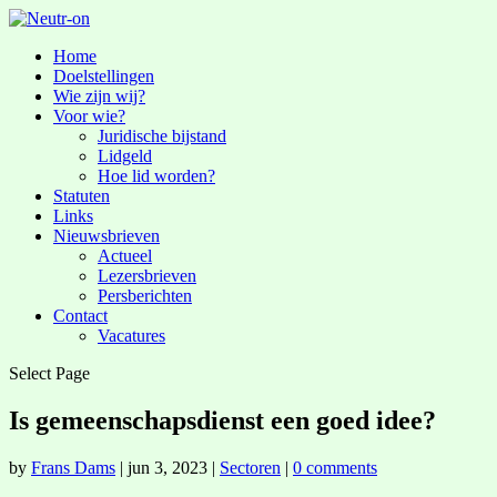
Home
Doelstellingen
Wie zijn wij?
Voor wie?
Juridische bijstand
Lidgeld
Hoe lid worden?
Statuten
Links
Nieuwsbrieven
Actueel
Lezersbrieven
Persberichten
Contact
Vacatures
Select Page
Is gemeenschapsdienst een goed idee?
by
Frans Dams
|
jun 3, 2023
|
Sectoren
|
0 comments