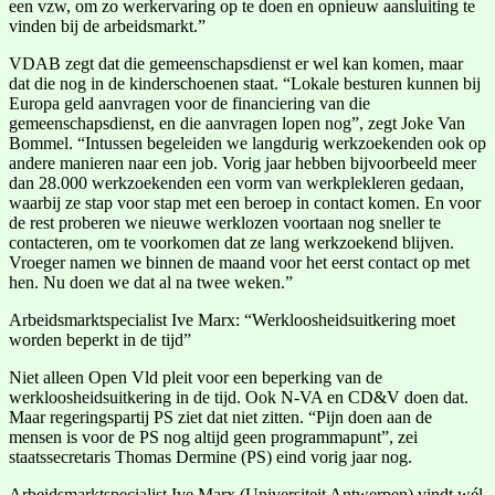
een vzw, om zo werkervaring op te doen en opnieuw aansluiting te
vinden bij de arbeidsmarkt.”
VDAB zegt dat die gemeenschapsdienst er wel kan komen, maar
dat die nog in de kinderschoenen staat. “Lokale besturen kunnen bij
Europa geld aanvragen voor de financiering van die
gemeenschapsdienst, en die aanvragen lopen nog”, zegt Joke Van
Bommel. “Intussen begeleiden we langdurig werkzoekenden ook op
andere manieren naar een job. Vorig jaar hebben bijvoorbeeld meer
dan 28.000 werkzoekenden een vorm van werkplekleren gedaan,
waarbij ze stap voor stap met een beroep in contact komen. En voor
de rest proberen we nieuwe werklozen voortaan nog sneller te
contacteren, om te voorkomen dat ze lang werkzoekend blijven.
Vroeger namen we binnen de maand voor het eerst contact op met
hen. Nu doen we dat al na twee weken.”
Arbeidsmarktspecialist Ive Marx: “Werkloosheidsuitkering moet
worden beperkt in de tijd”
Niet alleen Open Vld pleit voor een beperking van de
werkloosheidsuitkering in de tijd. Ook N-VA en CD&V doen dat.
Maar regeringspartij PS ziet dat niet zitten. “Pijn doen aan de
mensen is voor de PS nog altijd geen programmapunt”, zei
staatssecretaris Thomas Dermine (PS) eind vorig jaar nog.
Arbeidsmarktspecialist Ive Marx (Universiteit Antwerpen) vindt wél