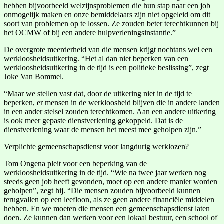
hebben bijvoorbeeld welzijnsproblemen die hun stap naar een job
onmogelijk maken en onze bemiddelaars zijn niet opgeleid om dit
soort van problemen op te lossen. Ze zouden beter terechtkunnen bij
het OCMW of bij een andere hulpverleningsinstantie.”
De overgrote meerderheid van die mensen krijgt nochtans wel een
werkloosheidsuitkering. “Het al dan niet beperken van een
werkloosheidsuitkering in de tijd is een politieke beslissing”, zegt
Joke Van Bommel.
“Maar we stellen vast dat, door de uitkering niet in de tijd te
beperken, er mensen in de werkloosheid blijven die in andere landen
in een ander stelsel zouden terechtkomen. Aan een andere uitkering
is ook meer gepaste dienstverlening gekoppeld. Dat is de
dienstverlening waar de mensen het meest mee geholpen zijn.”
Verplichte gemeenschapsdienst voor langdurig werklozen?
Tom Ongena pleit voor een beperking van de
werkloosheidsuitkering in de tijd. “Wie na twee jaar werken nog
steeds geen job heeft gevonden, moet op een andere manier worden
geholpen”, zegt hij. “Die mensen zouden bijvoorbeeld kunnen
terugvallen op een leefloon, als ze geen andere financiële middelen
hebben. En we moeten die mensen een gemeenschapsdienst laten
doen. Ze kunnen dan werken voor een lokaal bestuur, een school of