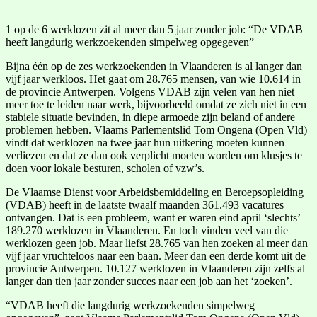
1 op de 6 werklozen zit al meer dan 5 jaar zonder job: “De VDAB
heeft langdurig werkzoekenden simpelweg opgegeven”
Bijna één op de zes werkzoekenden in Vlaanderen is al langer dan
vijf jaar werkloos. Het gaat om 28.765 mensen, van wie 10.614 in
de provincie Antwerpen. Volgens VDAB zijn velen van hen niet
meer toe te leiden naar werk, bijvoorbeeld omdat ze zich niet in een
stabiele situatie bevinden, in diepe armoede zijn beland of andere
problemen hebben. Vlaams Parlementslid Tom Ongena (Open Vld)
vindt dat werklozen na twee jaar hun uitkering moeten kunnen
verliezen en dat ze dan ook verplicht moeten worden om klusjes te
doen voor lokale besturen, scholen of vzw’s.
De Vlaamse Dienst voor Arbeidsbemiddeling en Beroepsopleiding
(VDAB) heeft in de laatste twaalf maanden 361.493 vacatures
ontvangen. Dat is een probleem, want er waren eind april ‘slechts’
189.270 werklozen in Vlaanderen. En toch vinden veel van die
werklozen geen job. Maar liefst 28.765 van hen zoeken al meer dan
vijf jaar vruchteloos naar een baan. Meer dan een derde komt uit de
provincie Antwerpen. 10.127 werklozen in Vlaanderen zijn zelfs al
langer dan tien jaar zonder succes naar een job aan het ‘zoeken’.
“VDAB heeft die langdurig werkzoekenden simpelweg