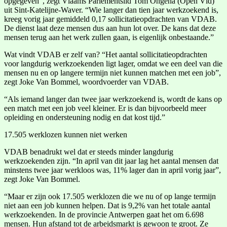
opgegeven”, zegt Vlaams Parlementslid Tom Ongena (Open Vld)
uit Sint-Katelijne-Waver. “Wie langer dan tien jaar werkzoekend is,
kreeg vorig jaar gemiddeld 0,17 sollicitatieopdrachten van VDAB.
De dienst laat deze mensen dus aan hun lot over. De kans dat deze
mensen terug aan het werk zullen gaan, is eigenlijk onbestaande.”
Wat vindt VDAB er zelf van? “Het aantal sollicitatieopdrachten
voor langdurig werkzoekenden ligt lager, omdat we een deel van die
mensen nu en op langere termijn niet kunnen matchen met een job”,
zegt Joke Van Bommel, woordvoerder van VDAB.
“Als iemand langer dan twee jaar werkzoekend is, wordt de kans op
een match met een job veel kleiner. Er is dan bijvoorbeeld meer
opleiding en ondersteuning nodig en dat kost tijd.”
17.505 werklozen kunnen niet werken
VDAB benadrukt wel dat er steeds minder langdurig
werkzoekenden zijn. “In april van dit jaar lag het aantal mensen dat
minstens twee jaar werkloos was, 11% lager dan in april vorig jaar”,
zegt Joke Van Bommel.
“Maar er zijn ook 17.505 werklozen die we nu of op lange termijn
niet aan een job kunnen helpen. Dat is 9,2% van het totale aantal
werkzoekenden. In de provincie Antwerpen gaat het om 6.698
mensen. Hun afstand tot de arbeidsmarkt is gewoon te groot. Ze