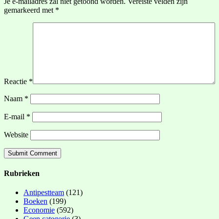
Je e-mailadres zal niet getoond worden.
Vereiste velden zijn
gemarkeerd met
*
Reactie
*
Naam
*
E-mail
*
Website
Rubrieken
Antipestteam
(121)
Boeken
(199)
Economie
(592)
Geen categorie
(3)