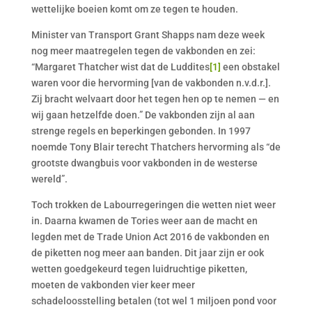
wettelijke boeien komt om ze tegen te houden.
Minister van Transport Grant Shapps nam deze week
nog meer maatregelen tegen de vakbonden en zei:
“Margaret Thatcher wist dat de Luddites
[1]
een obstakel
waren voor die hervorming [van de vakbonden n.v.d.r.].
Zij bracht welvaart door het tegen hen op te nemen — en
wij gaan hetzelfde doen.” De vakbonden zijn al aan
strenge regels en beperkingen gebonden. In 1997
noemde Tony Blair terecht Thatchers hervorming als “de
grootste dwangbuis voor vakbonden in de westerse
wereld”.
Toch trokken de Labourregeringen die wetten niet weer
in. Daarna kwamen de Tories weer aan de macht en
legden met de Trade Union Act 2016 de vakbonden en
de piketten nog meer aan banden. Dit jaar zijn er ook
wetten goedgekeurd tegen luidruchtige piketten,
moeten de vakbonden vier keer meer
schadeloosstelling betalen (tot wel 1 miljoen pond voor