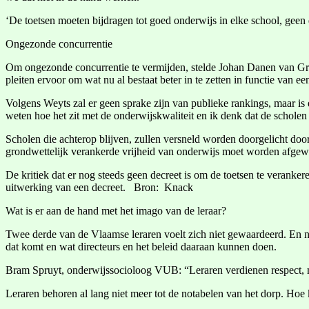
‘De toetsen moeten bijdragen tot goed onderwijs in elke school, ge
Ongezonde concurrentie
Om ongezonde concurrentie te vermijden, stelde Johan Danen van Groen 
pleiten ervoor om wat nu al bestaat beter in te zetten in functie van ee
Volgens Weyts zal er geen sprake zijn van publieke rankings, maar is 
weten hoe het zit met de onderwijskwaliteit en ik denk dat de scholen
Scholen die achterop blijven, zullen versneld worden doorgelicht door
grondwettelijk verankerde vrijheid van onderwijs moet worden afgewo
De kritiek dat er nog steeds geen decreet is om de toetsen te veranke
uitwerking van een decreet. Bron: Knack
Wat is er aan de hand met het imago van de leraar?
Twee derde van de Vlaamse leraren voelt zich niet gewaardeerd. En 
dat komt en wat directeurs en het beleid daaraan kunnen doen.
Bram Spruyt, onderwijssocioloog VUB: “Leraren verdienen respect, 
Leraren behoren al lang niet meer tot de notabelen van het dorp. Hoe