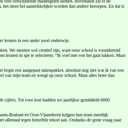
 en veel verschillende maatregelen nemen. Bovendien zal er de
en, het moet het aantrekkelijker worden dan andere beroepen. En dat is
er leraren in een ander soort onderwijs.
aken. We moeten wel creatief zijn, want onze school is voortdurend
 leraren in spe te selecteren. “Ik voel met wie het gaat lukken. Maar
het begin een aangepast takenpakket, absoluut nog niet wat ik van een
eel van mijn team en weegt op onze school. Maar alles beter dan
de cijfers. Tot voor kort hadden we jaarlijkse gemiddeld 6000
Vlaams-Brabant en Oost-Vlaanderen krijgen hun team moeilijk
iet allemaal tegen hetzelfde tekort aan. Ondanks de grote vraag naar