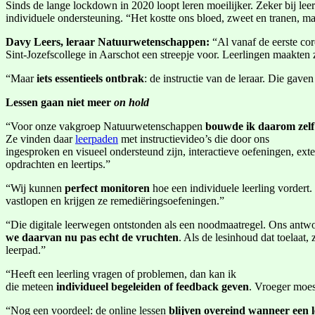
Sinds de lange lockdown in 2020 loopt leren moeilijker. Zeker bij leerl
individuele ondersteuning. “Het kostte ons bloed, zweet en tranen, m
Davy Leers, leraar Natuurwetenschappen:
“Al vanaf de eerste co
Sint-Jozefscollege in Aarschot een streepje voor. Leerlingen maakten
“Maar
iets essentieels ontbrak
: de instructie van de leraar. Die gav
Lessen gaan niet meer
on hold
“Voor onze vakgroep Natuurwetenschappen
bouwde ik daarom zelf
Ze vinden daar
leerpaden
met instructievideo’s die door ons
ingesproken en visueel ondersteund zijn, interactieve oefeningen, exter
opdrachten en leertips.”
“Wij kunnen
perfect monitoren
hoe een individuele leerling vordert
vastlopen en krijgen ze remediëringsoefeningen.”
“Die digitale leerwegen ontstonden als een noodmaatregel. Ons ant
we daarvan nu pas echt de vruchten
. Als de lesinhoud dat toelaat, 
leerpad.”
“Heeft een leerling vragen of problemen, dan kan ik
die meteen
individueel begeleiden of feedback geven
. Vroeger moes
“Nog een voordeel: de online lessen
blijven overeind wanneer een l