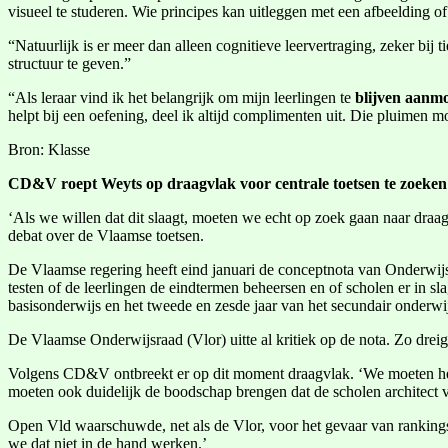
visueel te studeren. Wie principes kan uitleggen met een afbeelding of
“Natuurlijk is er meer dan alleen cognitieve leervertraging, zeker bij t
structuur te geven.”
“Als leraar vind ik het belangrijk om mijn leerlingen te
blijven aanm
helpt bij een oefening, deel ik altijd complimenten uit. Die pluimen
Bron: Klasse
CD&V roept Weyts op draagvlak voor centrale toetsen te zoeken
‘Als we willen dat dit slaagt, moeten we echt op zoek gaan naar dra
debat over de Vlaamse toetsen.
De Vlaamse regering heeft eind januari de conceptnota van Onderwijs
testen of de leerlingen de eindtermen beheersen en of scholen er in s
basisonderwijs en het tweede en zesde jaar van het secundair onderwi
De Vlaamse Onderwijsraad (Vlor) uitte al kritiek op de nota. Zo dreigt
Volgens CD&V ontbreekt er op dit moment draagvlak. ‘We moeten heel
moeten ook duidelijk de boodschap brengen dat de scholen architect v
Open Vld waarschuwde, net als de Vlor, voor het gevaar van rankings.
we dat niet in de hand werken.’