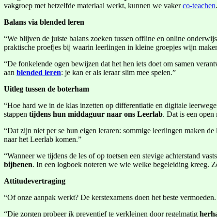
vakgroep met hetzelfde materiaal werkt, kunnen we vaker
co-teachen
Balans via blended leren
“We blijven de juiste balans zoeken tussen offline en online onderwij
praktische proefjes bij waarin leerlingen in kleine groepjes wijn make
“De fonkelende ogen bewijzen dat het hen iets doet om samen verantwo
aan
blended leren
: je kan er als leraar slim mee spelen.”
Uitleg tussen de boterham
“Hoe hard we in de klas inzetten op differentiatie en digitale leerw
stappen
tijdens hun middaguur naar ons Leerlab
. Dat is een open
“Dat zijn niet per se hun eigen leraren: sommige leerlingen maken de
naar het Leerlab komen.”
“Wanneer we tijdens de les of op toetsen een stevige achterstand vast
bijbenen
. In een logboek noteren we wie welke begeleiding kreeg. Zo 
Attitudevertraging
“Of onze aanpak werkt? De kerstexamens doen het beste vermoeden
“Die zorgen probeer ik preventief te verkleinen door regelmatig
herha