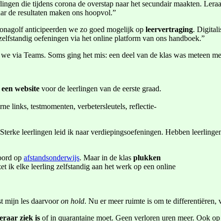
ingen die tijdens corona de overstap naar het secundair maakten. Leraar D
aar de resultaten maken ons hoopvol.”
ronagolf anticipeerden we zo goed mogelijk op
leervertraging
. Digital
 zelfstandig oefeningen via het online platform van ons handboek.”
en we via Teams. Soms ging het mis: een deel van de klas was meteen mee
 een website
voor de leerlingen van de eerste graad.
ne links, testmomenten, verbetersleutels, reflectie-
. Sterke leerlingen leid ik naar verdiepingsoefeningen. Hebben leerlin
woord op
afstandsonderwijs
. Maar in de klas
plukken
zet ik elke leerling zelfstandig aan het werk op een online
t mijn les daarvoor
on hold
. Nu er meer ruimte is om te differentiëren, v
eraar ziek is
of in quarantaine moet. Geen verloren uren meer. Ook op d