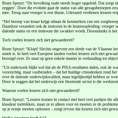
Bram Spruyt: “De bevolking raakt steeds hoger opgeleid. Dat zorgt ni
zeggen’. Door die evolutie gaat de status van alle gezagsberoepen ero
mee. Terug naar vroeger is een illusie. Uiteraard verdienen leraren 
“Het beroep van leraar krijgt stilaan de kenmerken van een zorgberoe
Daardoor verandert ook de instroom in de lerarenopleiding: vroeger war
dalende status en een instroom die zwakker wordt. Desondanks is het 
Toch voelen leraren zich niet gewaardeerd?
Bram Spruyt: “Klopt! Slechts ongeveer een derde van de Vlaamse lerare
uniek is. In heel veel Europese landen voelen leraren zich niet gewaa
bezorgd over. Ze staat op geen enkele manier in verhouding tot objecti
“Uit onderzoek blijkt wel dat als de PISA-resultaten dalen, ook de wa
voorzichtig, maar vastberaden – dat het huidige crisisdenken rond he
over de dalende onderwijskwaliteit, maar tegelijkertijd hebben ze wei
Door te zeggen dat het onderwijs een bloeiende sector is die werknem
Waarom voelen leraren zich niet gewaardeerd?
Bram Spruyt: “Leraren komen in contact met heel veel partijen die alt
klasdeur toetrekken, staan ze er alleen voor en moeten ze de proble
op je eentje moeten oplossen – zorgt ervoor dat leraren zich niet gew
Welke gevolgen heeft dat?