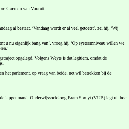
elore Goeman van Vooruit.
ag al bestaat. ‘Vandaag wordt er al veel getoetst’, zei hij. ‘Wij
bent u nu eigenlijk bang van’, vroeg hij. ‘Op systeemniveau willen we
len.’
gstraject opgelegd. Volgens Weyts is dat legitiem, omdat de
js.
en het parlement, op vraag van beide, net wil betrekken bij de
in de lappenmand. Onderwijssocioloog Bram Spruyt (VUB) legt uit hoe