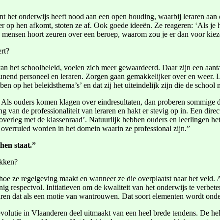
ant het onderwijs heeft nood aan een open houding, waarbij leraren aan
wat er op hen afkomt, stoten ze af. Ook goede ideeën. Ze reageren: ‘Als j
 je mensen hoort zeuren over een beroep, waarom zou je er dan voor kie
rt?
n het schoolbeleid, voelen zich meer gewaardeerd. Daar zijn een aantal
unend personeel en leraren. Zorgen gaan gemakkelijker over en weer. Le
bben op het beleidsthema’s’ en dat zij het uiteindelijk zijn die de schoo
. Als ouders komen klagen over eindresultaten, dan proberen sommige d
 van de professionaliteit van leraren en hakt er stevig op in. Een dire
a overleg met de klassenraad’. Natuurlijk hebben ouders en leerlingen h
ze overruled worden in het domein waarin ze professional zijn.”
hen staat.”
ikken?
hoe ze regelgeving maakt en wanneer ze die overplaatst naar het veld. A
 respectvol. Initiatieven om de kwaliteit van het onderwijs te verbet
aren dat als een motie van wantrouwen. Dat soort elementen wordt onde
 evolutie in Vlaanderen deel uitmaakt van een heel brede tendens. De h