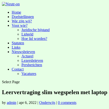
Home
Doelstellingen
Wie zijn wij?
Voor wie?
Juridische bijstand
Lidgeld
Hoe lid worden?
Statuten
Links
Nieuwsbrieven
Actueel
Lezersbrieven
Persberichten
Contact
Vacatures
Select Page
Leervertraging slim wegspelen met laptop 
by
admin
|
apr 6, 2022
|
Onderwijs
|
0 comments