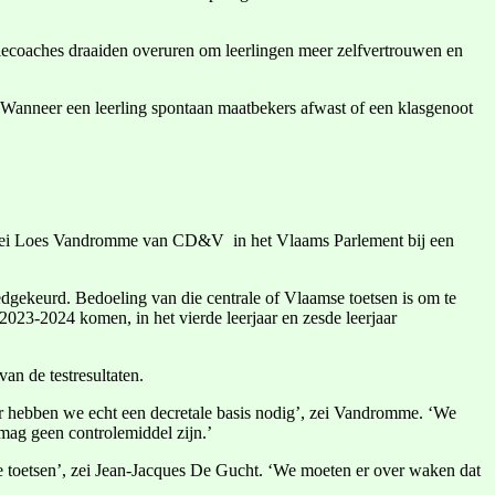
diecoaches draaiden overuren om leerlingen meer zelfvertrouwen en
de. Wanneer een leerling spontaan maatbekers afwast of een klasgenoot
 Dat zei Loes Vandromme van CD&V in het Vlaams Parlement bij een
dgekeurd. Bedoeling van die centrale of Vlaamse toetsen is om te
 2023-2024 komen, in het vierde leerjaar en zesde leerjaar
an de testresultaten.
r hebben we echt een decretale basis nodig’, zei Vandromme. ‘We
 mag geen controlemiddel zijn.’
ze toetsen’, zei Jean-Jacques De Gucht. ‘We moeten er over waken dat