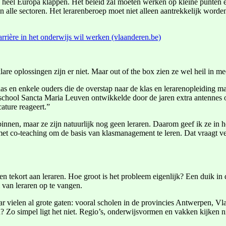
in heel Europa klappen. Het beleid zal moeten werken op kleine punten
in alle sectoren. Het lerarenberoep moet niet alleen aantrekkelijk word
arrière in het onderwijs wil werken (vlaanderen.be)
are oplossingen zijn er niet. Maar out of the box zien ze wel heil in me
as en enkele ouders die de overstap naar de klas en lerarenopleiding m
school Sancta Maria Leuven ontwikkelde door de jaren extra antennes om
cature reageert.”
binnen, maar ze zijn natuurlijk nog geen leraren. Daarom geef ik ze in 
 met co-teaching om de basis van klasmanagement te leren. Dat vraagt v
 tekort aan leraren. Hoe groot is het probleem eigenlijk? Een duik in 
 van leraren op te vangen.
ar vielen al grote gaten: vooral scholen in de provincies Antwerpen, 
n? Zo simpel ligt het niet. Regio’s, onderwijsvormen en vakken kijken n