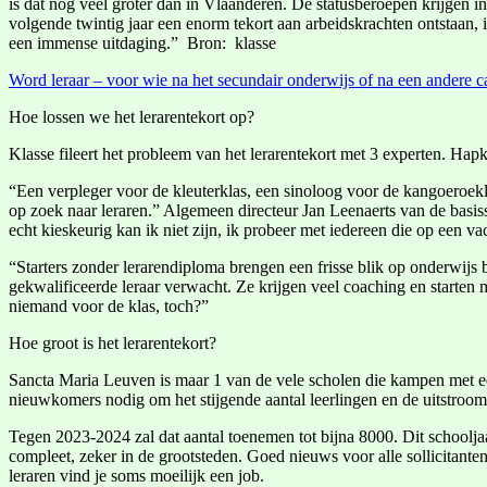
is dat nog veel groter dan in Vlaanderen. De statusberoepen krijgen 
volgende twintig jaar een enorm tekort aan arbeidskrachten ontstaan, 
een immense uitdaging.” Bron: klasse
Word leraar – voor wie na het secundair onderwijs of na een andere c
Hoe lossen we het lerarentekort op?
Klasse fileert het probleem van het lerarentekort met 3 experten. Hapkl
“Een verpleger voor de kleuterklas, een sinoloog voor de kangoeroekl
op zoek naar leraren.” Algemeen directeur Jan Leenaerts van de basis
echt kieskeurig kan ik niet zijn, ik probeer met iedereen die op een va
“Starters zonder lerarendiploma brengen een frisse blik op onderwijs 
gekwalificeerde leraar verwacht. Ze krijgen veel coaching en starten
niemand voor de klas, toch?”
Hoe groot is het lerarentekort?
Sancta Maria Leuven is maar 1 van de vele scholen die kampen met een
nieuwkomers nodig om het stijgende aantal leerlingen en de uitstroom
Tegen 2023-2024 zal dat aantal toenemen tot bijna 8000. Dit schoolja
compleet, zeker in de grootsteden. Goed nieuws voor alle sollicitante
leraren vind je soms moeilijk een job.