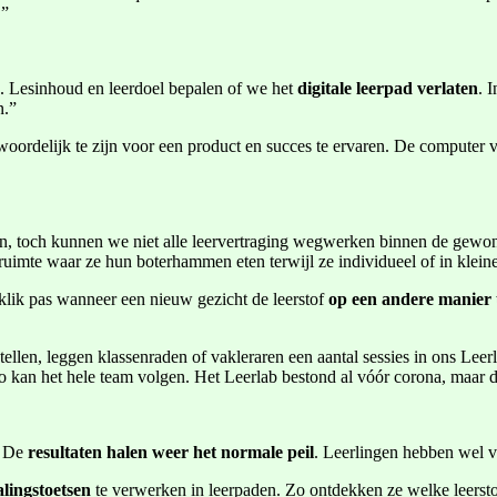
.”
s. Lesinhoud en leerdoel bepalen of we het
digitale leerpad verlaten
. 
n.”
ordelijk te zijn voor een product en succes te ervaren. De computer ve
egen, toch kunnen we niet alle leervertraging wegwerken binnen de gewo
 ruimte waar ze hun boterhammen eten terwijl ze individueel of in klei
 klik pas wanneer een nieuw gezicht de leerstof
op een andere manier u
stellen, leggen klassenraden of vakleraren een aantal sessies in ons Le
kan het hele team volgen. Het Leerlab bestond al vóór corona, maar dra
. De
resultaten halen weer het normale peil
. Leerlingen hebben wel va
lingstoetsen
te verwerken in leerpaden. Zo ontdekken ze welke leersto