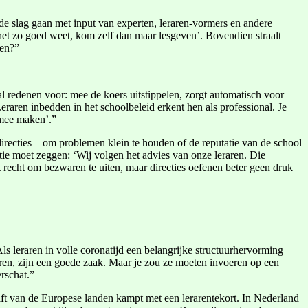
 de slag gaan met input van experten, leraren-vormers en andere
e het zo goed weet, kom zelf dan maar lesgeven’. Bovendien straalt
zen?”
 redenen voor: mee de koers uitstippelen, zorgt automatisch voor
raren inbedden in het schoolbeleid erkent hen als professional. Je
l mee maken’.”
irecties – om problemen klein te houden of de reputatie van de school
ctie moet zeggen: ‘Wij volgen het advies van onze leraren. Die
et recht om bezwaren te uiten, maar directies oefenen beter geen druk
ls leraren in volle coronatijd een belangrijke structuurhervorming
eren, zijn een goede zaak. Maar je zou ze moeten invoeren op een
rschat.”
elft van de Europese landen kampt met een lerarentekort. In Nederland