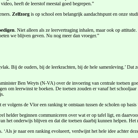
 video, heeft de leerstof meestal goed begrepen.”
ieners.
Zelfzorg
is op school een belangrijk aandachtspunt en onze stu
oedigen
. Niet alleen als ze leervertraging inhalen, maar ook op attitu
 moeten we blijven geven. Nu nog meer dan vroeger.”
agvlak. Bij de ouders, bij de leerkrachten, bij de hele samenleving.’
minister Ben Weyts (N-VA) over de invoering van centrale toetsen goe
lagen om leerwinst te boeken. De toetsen zouden er vanaf het schooljaar
js.
 er volgens de Vlor een ranking te ontstaan tussen de scholen op basis v
 helder beginnen communiceren over wat er op tafel ligt, en daarvoo
an het onderwijs blijven en dat die toetsen daarbij kunnen helpen. Het
 ‘Als je naar een ranking evolueert, verdwijnt het hele idee achter de