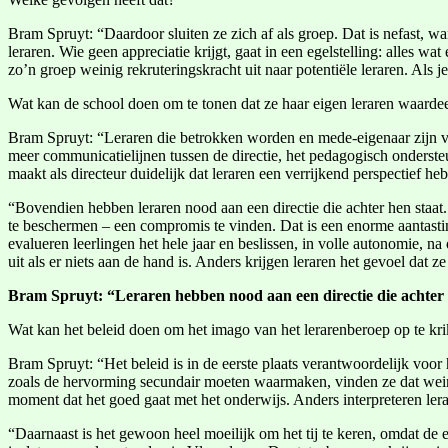
Bram Spruyt: “Daardoor sluiten ze zich af als groep. Dat is nefast, w
leraren. Wie geen appreciatie krijgt, gaat in een egelstelling: alles 
zo’n groep weinig rekruteringskracht uit naar potentiële leraren. Als
Wat kan de school doen om te tonen dat ze haar eigen leraren waardee
Bram Spruyt: “Leraren die betrokken worden en mede-eigenaar zijn va
meer communicatielijnen tussen de directie, het pedagogisch onderste
maakt als directeur duidelijk dat leraren een verrijkend perspectief he
“Bovendien hebben leraren nood aan een directie die achter hen staat
te beschermen – een compromis te vinden. Dat is een enorme aantasting
evalueren leerlingen het hele jaar en beslissen, in volle autonomie, n
uit als er niets aan de hand is. Anders krijgen leraren het gevoel dat 
Bram Spruyt: “Leraren hebben nood aan een directie die achter 
Wat kan het beleid doen om het imago van het lerarenberoep op te kr
Bram Spruyt: “Het beleid is in de eerste plaats verantwoordelijk voor 
zoals de hervorming secundair moeten waarmaken, vinden ze dat weinig
moment dat het goed gaat met het onderwijs. Anders interpreteren ler
“Daarnaast is het gewoon heel moeilijk om het tij te keren, omdat de