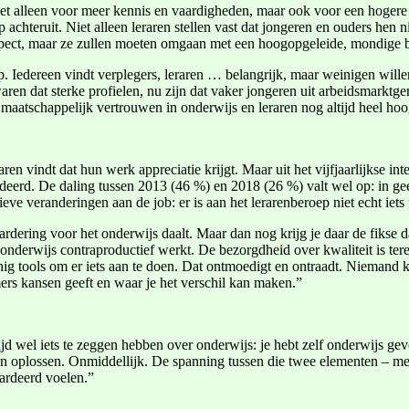
et alleen voor meer kennis en vaardigheden, maar ook voor een hogere 
p achteruit. Niet alleen leraren stellen vast dat jongeren en ouders h
respect, maar ze zullen moeten omgaan met een hoogopgeleide, mondige 
p. Iedereen vindt verplegers, leraren … belangrijk, maar weinigen will
en dat sterke profielen, nu zijn dat vaker jongeren uit arbeidsmarktger
maatschappelijk vertrouwen in onderwijs en leraren nog altijd heel hoo
n vindt dat hun werk appreciatie krijgt. Maar uit het vijfjaarlijkse in
rdeerd. De daling tussen 2013 (46 %) en 2018 (26 %) valt wel op: in ge
eve veranderingen aan de job: er is aan het lerarenberoep niet echt iet
ardering voor het onderwijs daalt. Maar dan nog krijg je daar de fikse
t onderwijs contraproductief werkt. De bezorgdheid over kwaliteit is t
nig tools om er iets aan te doen. Dat ontmoedigt en ontraadt. Niemand ki
ers kansen geeft en waar je het verschil kan maken.”
ijd wel iets te zeggen hebben over onderwijs: je hebt zelf onderwijs g
men oplossen. Onmiddellijk. De spanning tussen die twee elementen – m
aardeerd voelen.”