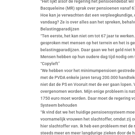
“Het lijkt alsof de regering het pensioendebat w
Bacqueleine (MR) sprak over pensioenen vanaf 67
Hoe kan je verwachten dat een verpleegkundige, d
vandaag? Ze is over alles aan het spreken, behalv
Belastingparadijzen
“Ten eerste, het kan niet om tot 67 jaar te werke
gesproken met mensen op het terrein en het is ge
belastingparadijzen. Daar gaan we het geld niet
Mensen hebben op hun oudere dag tijd nodig om te
“Copyleft”
“We hebben voor het minimumpensioen gestreden e
met de PVDA enkele jaren terug 200.000 handtek
niet dat de PS en Vooruit met de eer gaan lopen. V
overgenomen worden. Mijn enige probleem is natuu
1750 euro moet worden. Daar moet de regering vo
Systeem behouden
“Ik vind dat we het huidige pensioensysteem moe
voornamelijk vrouwen het slachtoffer, omdat zij 
hier slachtoffer van. Ik heb een probleem met de 
steeds meer en meer langdurige zieken door de h