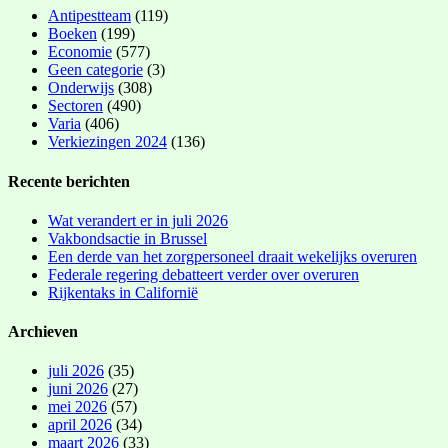
Antipestteam
(119)
Boeken
(199)
Economie
(577)
Geen categorie
(3)
Onderwijs
(308)
Sectoren
(490)
Varia
(406)
Verkiezingen 2024
(136)
Recente berichten
Wat verandert er in juli 2026
Vakbondsactie in Brussel
Een derde van het zorgpersoneel draait wekelijks overuren
Federale regering debatteert verder over overuren
Rijkentaks in Californië
Archieven
juli 2026
(35)
juni 2026
(27)
mei 2026
(57)
april 2026
(34)
maart 2026
(33)