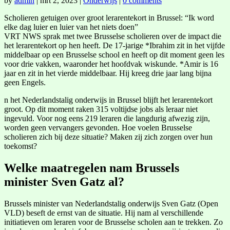
by
admin
|
mrt 2, 2023
|
Onderwijs
|
0 comments
Scholieren getuigen over groot lerarentekort in Brussel: “Ik word
elke dag luier en luier van het niets doen”
VRT NWS sprak met twee Brusselse scholieren over de impact die
het lerarentekort op hen heeft. De 17-jarige *Ibrahim zit in het vijfde
middelbaar op een Brusselse school en heeft op dit moment geen les
voor drie vakken, waaronder het hoofdvak wiskunde. *Amir is 16
jaar en zit in het vierde middelbaar. Hij kreeg drie jaar lang bijna
geen Engels.
n het Nederlandstalig onderwijs in Brussel blijft het lerarentekort
groot. Op dit moment raken 315 voltijdse jobs als leraar niet
ingevuld. Voor nog eens 219 leraren die langdurig afwezig zijn,
worden geen vervangers gevonden. Hoe voelen Brusselse
scholieren zich bij deze situatie? Maken zij zich zorgen over hun
toekomst?
Welke maatregelen nam Brussels
minister Sven Gatz al?
Brussels minister van Nederlandstalig onderwijs Sven Gatz (Open
VLD) beseft de ernst van de situatie. Hij nam al verschillende
initiatieven om leraren voor de Brusselse scholen aan te trekken. Zo