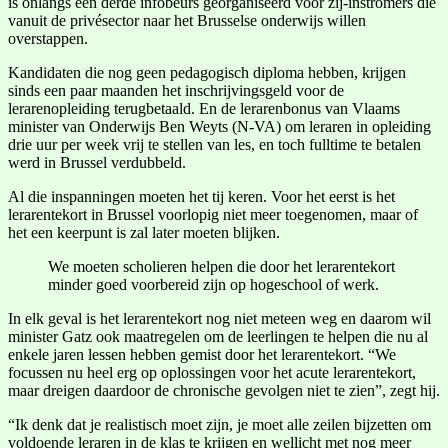
is onlangs een derde infobeurs georganiseerd voor zij-instromers die
vanuit de privésector naar het Brusselse onderwijs willen
overstappen.
Kandidaten die nog geen pedagogisch diploma hebben, krijgen
sinds een paar maanden het inschrijvingsgeld voor de
lerarenopleiding terugbetaald. En de lerarenbonus van Vlaams
minister van Onderwijs Ben Weyts (N-VA) om leraren in opleiding
drie uur per week vrij te stellen van les, en toch fulltime te betalen
werd in Brussel verdubbeld.
Al die inspanningen moeten het tij keren. Voor het eerst is het
lerarentekort in Brussel voorlopig niet meer toegenomen, maar of
het een keerpunt is zal later moeten blijken.
We moeten scholieren helpen die door het lerarentekort
minder goed voorbereid zijn op hogeschool of werk.
In elk geval is het lerarentekort nog niet meteen weg en daarom wil
minister Gatz ook maatregelen om de leerlingen te helpen die nu al
enkele jaren lessen hebben gemist door het lerarentekort. “We
focussen nu heel erg op oplossingen voor het acute lerarentekort,
maar dreigen daardoor de chronische gevolgen niet te zien”, zegt hij.
“Ik denk dat je realistisch moet zijn, je moet alle zeilen bijzetten om
voldoende leraren in de klas te krijgen en wellicht met nog meer