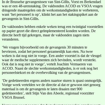
In de Brusselse gevangenissen van Sint-Gillis, Vorst en Berkendael
was er een 48-urenstaking. De vakbonden ACOD en VSOA vragen
dringende maatregelen om de werkomstandigheden te verbeteren,
want ‘het personeel is op’, klinkt het aan het stakingspiket aan de
gevangenis in Sint-Gillis.
De vakbonden hebben enkele weken terug een twintigtal voorstellen
op papier gezet die direct geïmplementeerd konden worden. De
directie heeft tijd gekregen, maar de vakbonden zagen niets
veranderen.
‘We vragen bijvoorbeeld om de gevangenis 30 minuten te
bevriezen, zodat het personeel gezamenlijk kan eten. Na twee
weken is dat nog niet in voege. Een ander voorstel is dat de vleugel
waar de medische supplementen zich bevinden, wordt versterkt.
Ook dat is nog niet in voege’, vertelt Joachim Vermaeren van
ACOD. Naast de slechte werkomstandigheden, is er ook nog het
personeelstekort en de overbevolking van de gevangenissen.
‘De gedetineerden ergens anders naartoe sturen is quasi onmogelijk.
Vorige week vertelden we de directie al dat er gewoon niet genoeg
materiaal is om de gevangenis te laten draaien met 900
gedetineerden’, stelt Stijn Van den Abeele, regionaal voorzitter
VSOA Brussel.