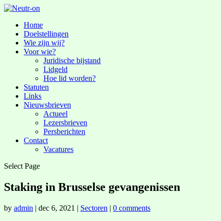
Home
Doelstellingen
Wie zijn wij?
Voor wie?
Juridische bijstand
Lidgeld
Hoe lid worden?
Statuten
Links
Nieuwsbrieven
Actueel
Lezersbrieven
Persberichten
Contact
Vacatures
Select Page
Staking in Brusselse gevangenissen
by
admin
|
dec 6, 2021
|
Sectoren
|
0 comments