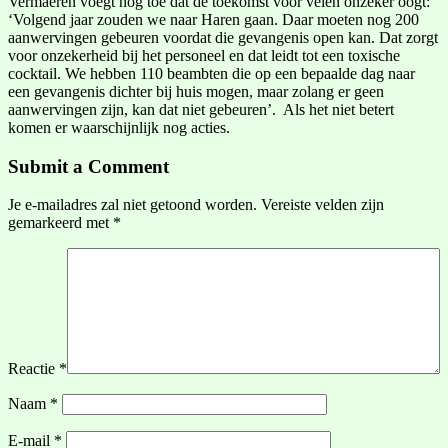
Vermaeren voegt nog toe dat de toekomst voor velen onzeker oogt:
‘Volgend jaar zouden we naar Haren gaan. Daar moeten nog 200
aanwervingen gebeuren voordat die gevangenis open kan. Dat zorgt
voor onzekerheid bij het personeel en dat leidt tot een toxische
cocktail. We hebben 110 beambten die op een bepaalde dag naar
een gevangenis dichter bij huis mogen, maar zolang er geen
aanwervingen zijn, kan dat niet gebeuren’. Als het niet betert
komen er waarschijnlijk nog acties.
Submit a Comment
Je e-mailadres zal niet getoond worden.
Vereiste velden zijn
gemarkeerd met
*
Reactie
*
Naam
*
E-mail
*