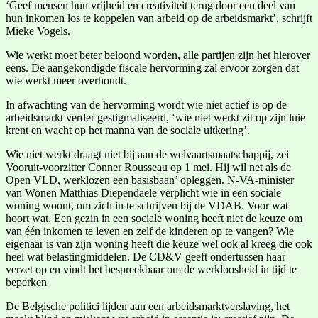
‘Geef mensen hun vrijheid en creativiteit terug door een deel van
hun inkomen los te koppelen van arbeid op de arbeidsmarkt’, schrijft
Mieke Vogels.
Wie werkt moet beter beloond worden, alle partijen zijn het hierover
eens. De aangekondigde fiscale hervorming zal ervoor zorgen dat
wie werkt meer overhoudt.
In afwachting van de hervorming wordt wie niet actief is op de
arbeidsmarkt verder gestigmatiseerd, ‘wie niet werkt zit op zijn luie
krent en wacht op het manna van de sociale uitkering’.
Wie niet werkt draagt niet bij aan de welvaartsmaatschappij, zei
Vooruit-voorzitter Conner Rousseau op 1 mei. Hij wil net als de
Open VLD, werklozen een basisbaan’ opleggen. N-VA-minister
van Wonen Matthias Diependaele verplicht wie in een sociale
woning woont, om zich in te schrijven bij de VDAB. Voor wat
hoort wat. Een gezin in een sociale woning heeft niet de keuze om
van één inkomen te leven en zelf de kinderen op te vangen? Wie
eigenaar is van zijn woning heeft die keuze wel ook al kreeg die ook
heel wat belastingmiddelen. De CD&V geeft ondertussen haar
verzet op en vindt het bespreekbaar om de werkloosheid in tijd te
beperken
De Belgische politici lijden aan een arbeidsmarktverslaving, het