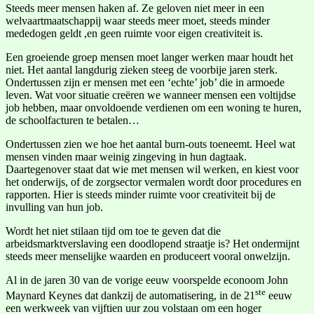
Steeds meer mensen haken af. Ze geloven niet meer in een
welvaartmaatschappij waar steeds meer moet, steeds minder
mededogen geldt ,en geen ruimte voor eigen creativiteit is.
Een groeiende groep mensen moet langer werken maar houdt het
niet. Het aantal langdurig zieken steeg de voorbije jaren sterk.
Ondertussen zijn er mensen met een ‘echte’ job’ die in armoede
leven. Wat voor situatie creëren we wanneer mensen een voltijdse
job hebben, maar onvoldoende verdienen om een woning te huren,
de schoolfacturen te betalen…
Ondertussen zien we hoe het aantal burn-outs toeneemt. Heel wat
mensen vinden maar weinig zingeving in hun dagtaak.
Daartegenover staat dat wie met mensen wil werken, en kiest voor
het onderwijs, of de zorgsector vermalen wordt door procedures en
rapporten. Hier is steeds minder ruimte voor creativiteit bij de
invulling van hun job.
Wordt het niet stilaan tijd om toe te geven dat die
arbeidsmarktverslaving een doodlopend straatje is? Het ondermijnt
steeds meer menselijke waarden en produceert vooral onwelzijn.
Al in de jaren 30 van de vorige eeuw voorspelde econoom John
ste
Maynard Keynes dat dankzij de automatisering, in de 21
eeuw
een werkweek van vijftien uur zou volstaan om een hoger