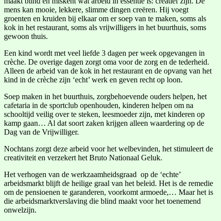
maakt blind en miskent wat arbeid in essentie is: creatief zijn. De
mens kan mooie, lekkere, slimme dingen creëren. Hij voegt
groenten en kruiden bij elkaar om er soep van te maken, soms als
kok in het restaurant, soms als vrijwilligers in het buurthuis, soms
gewoon thuis.
Een kind wordt met veel liefde 3 dagen per week opgevangen in
crèche. De overige dagen zorgt oma voor de zorg en de tederheid.
Alleen de arbeid van de kok in het restaurant en de opvang van het
kind in de crèche zijn ‘echt’ werk en geven recht op loon.
Soep maken in het buurthuis, zorgbehoevende ouders helpen, het
cafetaria in de sportclub openhouden, kinderen helpen om na
schooltijd veilig over te steken, leesmoeder zijn, met kinderen op
kamp gaan… Al dat soort zaken krijgen alleen waardering op de
Dag van de Vrijwilliger.
Nochtans zorgt deze arbeid voor het welbevinden, het stimuleert de
creativiteit en verzekert het Bruto Nationaal Geluk.
Het verhogen van de werkzaamheidsgraad op de ‘echte’
arbeidsmarkt blijft de heilige graal van het beleid. Het is de remedie
om de pensioenen te garanderen, voorkomt armoede,… Maar het is
die arbeidsmarktverslaving die blind maakt voor het toenemend
onwelzijn.