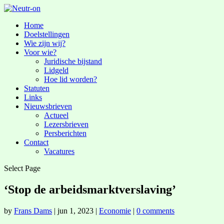
Home
Doelstellingen
Wie zijn wij?
Voor wie?
Juridische bijstand
Lidgeld
Hoe lid worden?
Statuten
Links
Nieuwsbrieven
Actueel
Lezersbrieven
Persberichten
Contact
Vacatures
Select Page
‘Stop de arbeidsmarktverslaving’
by
Frans Dams
|
jun 1, 2023
|
Economie
|
0 comments