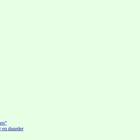
den”
r en duurder