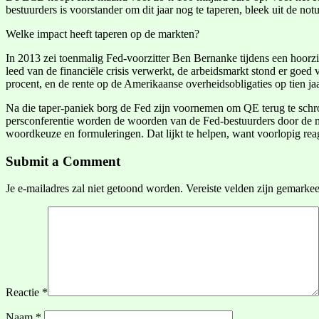
bestuurders is voorstander om dit jaar nog te taperen, bleek uit de notu
Welke impact heeft taperen op de markten?
In 2013 zei toenmalig Fed-voorzitter Ben Bernanke tijdens een hoorzi
leed van de financiële crisis verwerkt, de arbeidsmarkt stond er goed
procent, en de rente op de Amerikaanse overheidsobligaties op tien jaa
Na die taper-paniek borg de Fed zijn voornemen om QE terug te schroe
persconferentie worden de woorden van de Fed-bestuurders door de m
woordkeuze en formuleringen. Dat lijkt te helpen, want voorlopig rea
Submit a Comment
Je e-mailadres zal niet getoond worden.
Vereiste velden zijn gemarke
Reactie
*
Naam
*