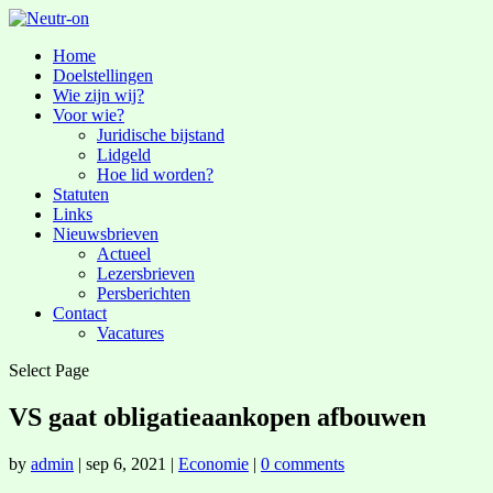
Home
Doelstellingen
Wie zijn wij?
Voor wie?
Juridische bijstand
Lidgeld
Hoe lid worden?
Statuten
Links
Nieuwsbrieven
Actueel
Lezersbrieven
Persberichten
Contact
Vacatures
Select Page
VS gaat obligatieaankopen afbouwen
by
admin
|
sep 6, 2021
|
Economie
|
0 comments