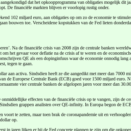
g aangekondigd dat het opkoopprogramma van obligaties mogelijk dit jaa
pt. De financiële markten blijven er voorlopig rustig onder.
end 102 miljard euro, aan obligaties op om zo de economie te stimuler
gaan bouwen toe. Verscheidene kopstukken van de Fed lieten donderdag a
ren’. Na de financiële crisis van 2008 zijn de centrale banken wereldw
at om het gevaar voor deflatie na de crisis af te weren en de economisc
ici omschrijven QE als een dopinginfuus waar de economie onnodig lang 
st, tegen te gaan.
ar aan activa. Sindsdien heeft ze die aangedikt met meer dan 7000 milj
 van de Europese Centrale Bank (ECB) goed voor 1500 miljard euro. N
naamste vier centrale banken de afgelopen jaren voor meer dan 30.000 m
iddellijke effecten van de financiële crisis op te vangen, zijn de c
indsdien grappen analisten over QE-infinity. In Europa begon de ECB
n voort te zetten, maar toen brak de coronapandemie uit en verhoogde
ollar op.
t in jaren lijken er bij de Fed concrete plannen te zijn om die opkope