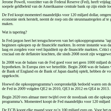
Jerome Powell, voorzitter van de Federal Reserve (Fed), heeft vrijda
soepele geldbeleid van de Amerikaanse centrale bank op zijn einde loo
De Fed koopt momenteel maandelijks voor 120 miljard dollar, omgerek
economie sterk herstelt, neemt de roep om die steunmaatregelen af te 
maken.
Wat is tapering?
In Fed-jargon heet het terugschroeven van het opkoopprogramma ’tape
beginnen opkopen op de financiële markten. In eerste instantie was d
laag en zorgden voor veel liquiditeit op de financiële markten. Crit
cruciaal om de deflatoire krachten, die sinds 2008 nooit zijn weggewee
In 2008 was de balans van de Fed goed voor net geen 1000 miljard doll
hypotheken. In Europa zien we hetzelfde. Begin 2008 was de balans
de Bank of England en de Bank of Japan daarbij optelt, hebben de voor
opgekocht.
Hoewel die opkoopprogramma’s oorspronkelijk bedoeld waren om de onm
de Fed in 2009 volgden QE2 in 2010, QE3 in 2012 en QE4 in 2013. S
Begin 2020 rees almaar meer twijfel over de noodzaak om die opkope
programma’s. Momenteel koopt de Fed maandelijks voor 120 miljard d
De ECB koopt elke maand voor zo’n 100 miljard euro op. Voor het eers