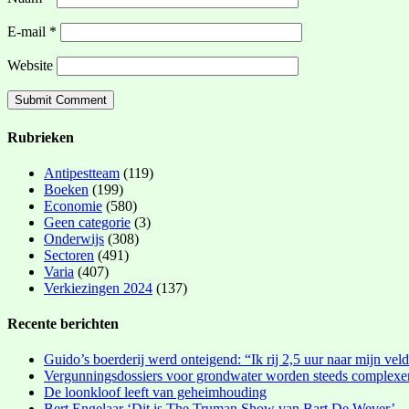
E-mail
*
Website
Rubrieken
Antipestteam
(119)
Boeken
(199)
Economie
(580)
Geen categorie
(3)
Onderwijs
(308)
Sectoren
(491)
Varia
(407)
Verkiezingen 2024
(137)
Recente berichten
Guido’s boerderij werd onteigend: “Ik rij 2,5 uur naar mijn vel
Vergunningsdossiers voor grondwater worden steeds complexe
De loonkloof leeft van geheimhouding
Bert Engelaar ‘Dit is The Truman Show van Bart De Wever’