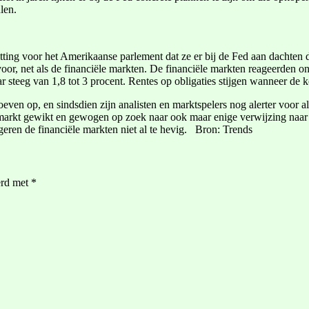
len.
tting voor het Amerikaanse parlement dat ze er bij de Fed aan dachten 
 voor, net als de financiële markten. De financiële markten reageerden 
r steeg van 1,8 tot 3 procent. Rentes op obligaties stijgen wanneer de 
ven op, en sindsdien zijn analisten en marktspelers nog alerter voor al
arkt gewikt en gewogen op zoek naar ook maar enige verwijzing naar mo
geren de financiële markten niet al te hevig. Bron: Trends
erd met
*