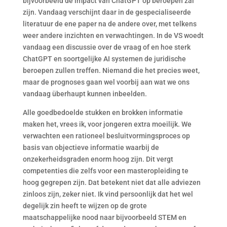
bijvoorbeeld de impact van ChatGPT op beroepen zal
zijn. Vandaag verschijnt daar in de gespecialiseerde
literatuur de ene paper na de andere over, met telkens
weer andere inzichten en verwachtingen. In de VS woedt
vandaag een discussie over de vraag of en hoe sterk
ChatGPT en soortgelijke AI systemen de juridische
beroepen zullen treffen. Niemand die het precies weet,
maar de prognoses gaan wel voorbij aan wat we ons
vandaag überhaupt kunnen inbeelden.
Alle goedbedoelde stukken en brokken informatie
maken het, vrees ik, voor jongeren extra moeilijk. We
verwachten een rationeel besluitvormingsproces op
basis van objectieve informatie waarbij de
onzekerheidsgraden enorm hoog zijn. Dit vergt
competenties die zelfs voor een masteropleiding te
hoog gegrepen zijn. Dat betekent niet dat alle adviezen
zinloos zijn, zeker niet. Ik vind persoonlijk dat het wel
degelijk zin heeft te wijzen op de grote
maatschappelijke nood naar bijvoorbeeld STEM en