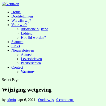
Home
Doelstellingen
Wie zijn wij?
Voor wie?
Juridische bijstand
Lidgeld
Hoe lid worden?
Statuten
Links
Nieuwsbrieven
Actueel
Lezersbrieven
Persberichten
Contact
Vacatures
Select Page
Wijziging wetgeving
by
admin
|
apr 6, 2021
|
Onderwijs
|
0 comments