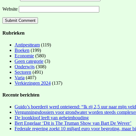
Website
Rubrieken
Antipestteam
(119)
Boeken
(199)
Economie
(580)
Geen categorie
(3)
Onderwijs
(308)
Sectoren
(491)
Varia
(407)
Verkiezingen 2024
(137)
Recente berichten
Guido’s boerderij werd onteigend: “Ik rij 2,5 uur naar mijn vel
Vergunningsdossiers voor grondwater worden steeds complexe
De loonkloof leeft van geheimhouding
Bert Engelaar ‘Dit is The Truman Show van Bart De Wever’
Federale regering zoekt 10 miljard euro voor begroting, maar bi