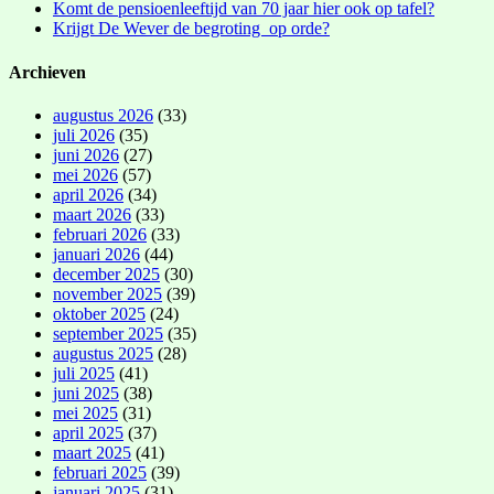
Komt de pensioenleeftijd van 70 jaar hier ook op tafel?
Krijgt De Wever de begroting op orde?
Archieven
augustus 2026
(33)
juli 2026
(35)
juni 2026
(27)
mei 2026
(57)
april 2026
(34)
maart 2026
(33)
februari 2026
(33)
januari 2026
(44)
december 2025
(30)
november 2025
(39)
oktober 2025
(24)
september 2025
(35)
augustus 2025
(28)
juli 2025
(41)
juni 2025
(38)
mei 2025
(31)
april 2025
(37)
maart 2025
(41)
februari 2025
(39)
januari 2025
(31)