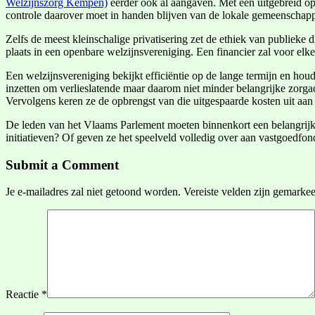
Welzijnszorg Kempen)
eerder ook al aangaven. Met een uitgebreid op
controle daarover moet in handen blijven van de lokale gemeenschap
Zelfs de meest kleinschalige privatisering zet de ethiek van publieke 
plaats in een openbare welzijnsvereniging. Een financier zal voor elke
Een welzijnsvereniging bekijkt efficiëntie op de lange termijn en hou
inzetten om verlieslatende maar daarom niet minder belangrijke zorgact
Vervolgens keren ze de opbrengst van die uitgespaarde kosten uit aan
De leden van het Vlaams Parlement moeten binnenkort een belangrijke
initiatieven? Of geven ze het speelveld volledig over aan vastgoed
Submit a Comment
Je e-mailadres zal niet getoond worden.
Vereiste velden zijn gemarke
Reactie
*