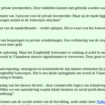
r private investeerders. Deze middelen kunnen niet gebruikt worden waa
dement van 3 procent voor de private investeerder. Maar op de markt li
enoegen nemen in de Antwerpse structuur?
ent van de aandeelhouder – verder oplopen. Het is exact wat het Antwer
p van besparingen en private winstbelangen. Een verbetering van de zorg
 voor meer geld.
e oplossing. Maar het Zorgbedrijf Antwerpen is vandaag al actief in m
overal in Vlaanderen nieuwe eigendommen te verwerven. Deze groei moe
aalvergroting, omzetgroei en kostenreductie zijn immers elementen bij
Zorgbedrijf Antwerpen. Het is een ideale springplank om overal in Vlaa
ning te betalen.
ng van het nieuwe decreet – deze commerciële logica van schaalvergro
Willen we een samenleving waarin lokale besturen en social profit-dien
instbejag?
e komen aan de sociale noden van de bevolking, zoals onder meer
Natha