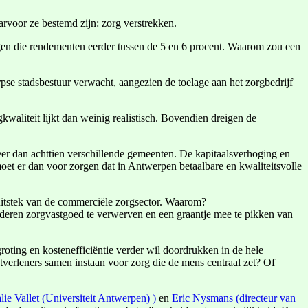
rvoor ze bestemd zijn: zorg verstrekken.
ggen die rendementen eerder tussen de 5 en 6 procent. Waarom zou een
pse stadsbestuur verwacht, aangezien de toelage aan het zorgbedrijf
kwaliteit lijkt dan weinig realistisch. Bovendien dreigen de
eer dan achttien verschillende gemeenten. De kapitaalsverhoging en
t er dan voor zorgen dat in Antwerpen betaalbare en kwaliteitsvolle
 uitstek van de commerciële zorgsector. Waarom?
nderen zorgvastgoed te verwerven en een graantje mee te pikken van
ting en kostenefficiëntie verder wil doordrukken in de hele
stverleners samen instaan voor zorg die de mens centraal zet? Of
lie Vallet (Universiteit Antwerpen) )
en
Eric Nysmans (directeur van