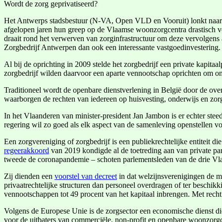
Wordt de zorg geprivatiseerd?
Het Antwerps stadsbestuur (N-VA, Open VLD en Vooruit) lonkt naar h
afgelopen jaren hun greep op de Vlaamse woonzorgcentra drastisch v
draait rond het verwerven van zorginfrastructuur om deze vervolgens 
Zorgbedrijf Antwerpen dan ook een interessante vastgoedinvestering.
Al bij de oprichting in 2009 stelde het zorgbedrijf een private kapita
zorgbedrijf wilden daarvoor een aparte vennootschap oprichten om on
Traditioneel wordt de openbare dienstverlening in België door de over
waarborgen de rechten van iedereen op huisvesting, onderwijs en zor
In het Vlaanderen van minister-president Jan Jambon is er echter ste
regering wil zo goed als elk aspect van de samenleving openstellen vo
Een zorgvereniging of zorgbedrijf is een publiekrechtelijke entiteit
regeerakkoord
van 2019 kondigde al de toetreding aan van private par
tweede de coronapandemie – schoten parlementsleden van de drie Vlaa
Zij dienden een
voorstel van decreet
in dat welzijnsverenigingen de m
privaatrechtelijke structuren dan personeel overdragen of ter beschik
vennootschappen tot 49 procent van het kapitaal inbrengen. Met recht 
Volgens de Europese Unie is de zorgsector een economische dienst die
voor de uitbaters van commerciële, non-profit en openbare woonzorg