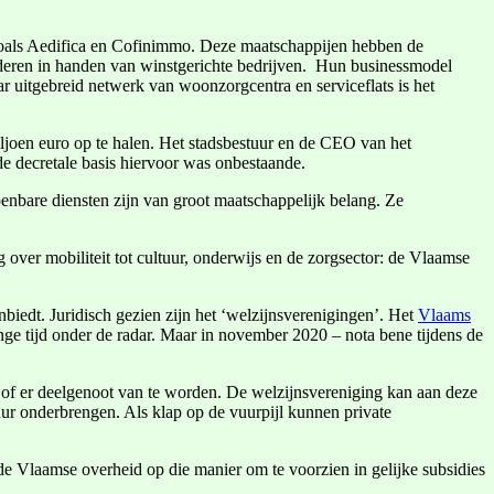
zoals Aedifica en Cofinimmo. Deze maatschappijen hebben de
deren in handen van winstgerichte bedrijven. Hun businessmodel
r uitgebreid netwerk van woonzorgcentra en serviceflats is het
miljoen euro op te halen. Het stadsbestuur en de CEO van het
e decretale basis hiervoor was onbestaande.
penbare diensten zijn van groot maatschappelijk belang. Ze
over mobiliteit tot cultuur, onderwijs en de zorgsector: de Vlaamse
biedt. Juridisch gezien zijn het ‘welzijnsverenigingen’. Het
Vlaams
nge tijd onder de radar. Maar in november 2020 – nota bene tijdens de
 of er deelgenoot van te worden. De welzijnsvereniging kan aan deze
tuur onderbrengen. Als klap op de vuurpijl kunnen private
de Vlaamse overheid op die manier om te voorzien in gelijke subsidies