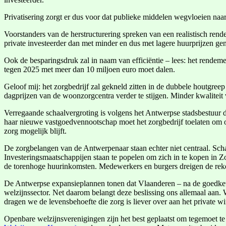
Privatisering zorgt er dus voor dat publieke middelen wegvloeien naa
Voorstanders van de herstructurering spreken van een realistisch ren
private investeerder dan met minder en dus met lagere huurprijzen g
Ook de besparingsdruk zal in naam van efficiëntie – lees: het rendem
tegen 2025 met meer dan 10 miljoen euro moet dalen.
Geloof mij: het zorgbedrijf zal gekneld zitten in de dubbele houtgree
dagprijzen van de woonzorgcentra verder te stijgen. Minder kwaliteit
Verregaande schaalvergroting is volgens het Antwerpse stadsbestuur d
haar nieuwe vastgoedvennootschap moet het zorgbedrijf toelaten om 
zorg mogelijk blijft.
De zorgbelangen van de Antwerpenaar staan echter niet centraal. Sch
Investeringsmaatschappijen staan te popelen om zich in te kopen in 
de torenhoge huurinkomsten. Medewerkers en burgers dreigen de reke
De Antwerpse expansieplannen tonen dat Vlaanderen – na de goedkeuri
welzijnssector. Net daarom belangt deze beslissing ons allemaal aan. 
dragen we de levensbehoefte die zorg is liever over aan het private w
Openbare welzijnsverenigingen zijn het best geplaatst om tegemoet t