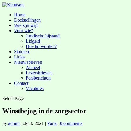
Home
Doelstellingen
Wie zijn wij?
Voor wie?
Juridische bijstand
Lidgeld
Hoe lid worden?
Statuten
Links
Nieuwsbrieven
Actueel
Lezersbrieven
Persberichten
Contact
Vacatures
Select Page
Winstbejag in de zorgsector
by
admin
|
okt 3, 2021
|
Varia
|
0 comments