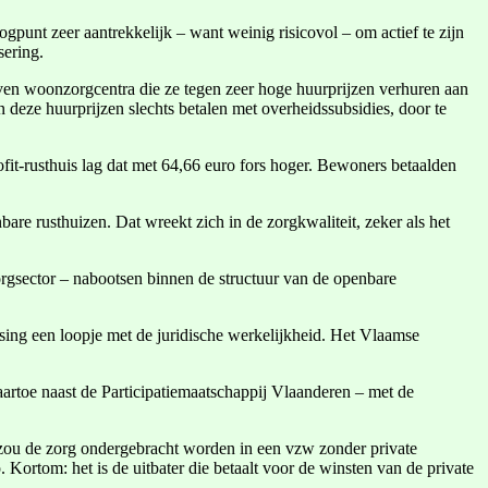
gpunt zeer aantrekkelijk – want weinig risicovol – om actief te zijn
sering.
ven woonzorgcentra die ze tegen zeer hoge huurprijzen verhuren aan
 deze huurprijzen slechts betalen met overheidssubsidies, door te
it-rusthuis lag dat met 64,66 euro fors hoger. Bewoners betaalden
re rusthuizen. Dat wreekt zich in de zorgkwaliteit, zeker als het
orgsector – nabootsen binnen de structuur van de openbare
sing een loopje met de juridische werkelijkheid. Het Vlaamse
artoe naast de Participatiemaatschappij Vlaanderen – met de
r zou de zorg ondergebracht worden in een vzw zonder private
ortom: het is de uitbater die betaalt voor de winsten van de private