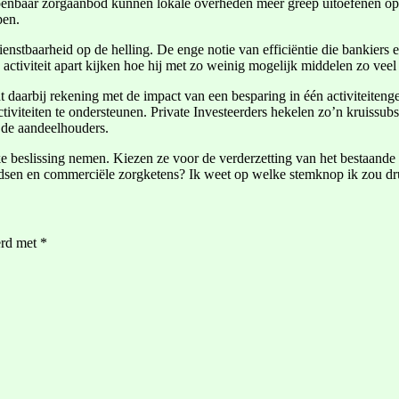
enbaar zorgaanbod kunnen lokale overheden meer greep uitoefenen op d
pen.
dienstbaarheid op de helling. De enge notie van efficiëntie die bankiers 
 activiteit apart kijken hoe hij met zo weinig mogelijk middelen zo veel
dt daarbij rekening met de impact van een besparing in één activiteiten
iviteiten te ondersteunen. Private Investeerders hekelen zo’n kruissubsi
 de aandeelhouders.
 beslissing nemen. Kiezen ze voor de verderzetting van het bestaande 
fondsen en commerciële zorgketens? Ik weet op welke stemknop ik zou 
erd met
*