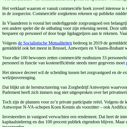
Het verklaart waarom er vanuit commerciële hoek zoveel interesse is v
in de zorgsector. Commerciële zorgketens rekenen op publieke middele
In Vlaanderen is vooral het onderliggende zorgvastgoed een belangri
een andere speler die de uitbating voor zijn rekening neemt. Deze uit
besparen op personeel of door hoge ligdagprijzen aan te rekenen. Vaak
Volgens
de Socialistische Mutualiteiten
bedroeg in 2019 de gemiddelde
gemiddeld ook het meest in Brussel, Antwerpen en Vlaams-Brabant waa
Voor elke 100 bewoners zetten commerciële rusthuizen 33 personeelsle
personeel in functie van kostenefficiëntie steeds meer gegevens moet
Het nieuwe decreet wil de scheiding tussen het zorgvastgoed en de ex
welzijnsverenging.
Dat blijkt uit de herstructurering van Zorgbedrijf Antwerpen waarvoo
Parlement heeft zich immers nog niet uitgesproken over het privatiser
Toch zijn de plannen voor zo’n private participatie reëel. Volgens de 
Antwerpse N-VA-schepen Koen Kennis als voorzitter – ook Aedifica e
Investeerders in vastgoed verwachten een rendement. Dat heet de intr
kapitaalsinbreng en dus 100 procent publiek eigendom blijven. Maar d
investeerder.