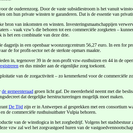
oor de ouderenzorg. Door de vaste subsidiestroom is het vanuit winstoo
n om hun private winsten te garanderen. Dat is de essentie van privati
jke bron van inkomsten en winsten. Investeringsmaatschappijen verwer
baters – vaak vzw’s die behoren tot een commerciële zorgketen – kunnen
 is het een combinatie van deze drie.
 dagprijs in een openbaar woonzorgcentrum 56,27 euro. In een for prof
r de for profit-sector net de sterkste opmars maakte.
den in, tegenover 39 in de non-profit vzw-rusthuizen en 44 in de openba
registreren
en dus minder aan de eigenlijke zorg toekomt.
ploitatie van de zorgactiviteit – zo kenmerkend voor de commerciële z
r
de gemeenteraad
groen licht gaf. De meerderheid neemt met die beslis
ingsdecreet dat dergelijke herstructureringen mogelijk moet maken.
krant
De Tijd
zijn er in Antwerpen al gesprekken met een consortium wa
n de commerciële rusthuisuitbater Vulpia behoren.
oductie van de winstlogica in het zorgbedrijf. Volgens het stadsbestuu
eze vzw zal wel het zorgvastgoed huren van de vastgoedvennootschap. K