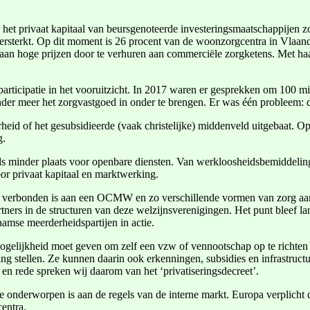
et privaat kapitaal van beursgenoteerde investeringsmaatschappijen 
ersterkt. Op dit moment is 26 procent van de woonzorgcentra in Vlaan
aan hoge prijzen door te verhuren aan commerciële zorgketens. Met haa
alparticipatie in het vooruitzicht. In 2017 waren er gesprekken om 100 
der meer het zorgvastgoed in onder te brengen. Er was één probleem: d
heid of het gesubsidieerde (vaak christelijke) middenveld uitgebaat. O
g.
eds minder plaats voor openbare diensten. Van werkloosheidsbemiddeling 
or privaat kapitaal en marktwerking.
 die verbonden is aan een OCMW en zo verschillende vormen van zorg aan
tners in de structuren van deze welzijnsverenigingen. Het punt bleef la
mse meerderheidspartijen in actie.
ogelijkheid moet geven om zelf een vzw of vennootschap op te richten
king stellen. Ze kunnen daarin ook erkenningen, subsidies en infrastruc
en rede spreken wij daarom van het ‘privatiseringsdecreet’.
 onderworpen is aan de regels van de interne markt. Europa verplicht 
centra.