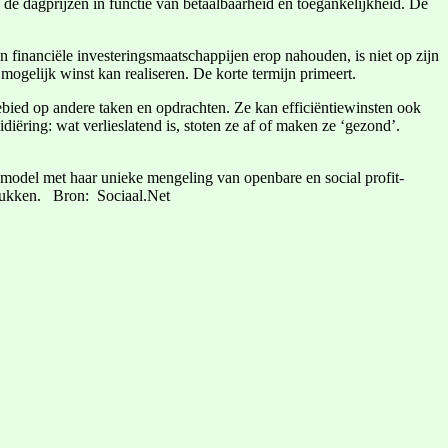
e dagprijzen in functie van betaalbaarheid en toegankelijkheid. De
en financiële investeringsmaatschappijen erop nahouden, is niet op zijn
 mogelijk winst kan realiseren. De korte termijn primeert.
gebied op andere taken en opdrachten. Ze kan efficiëntiewinsten ook
diëring: wat verlieslatend is, stoten ze af of maken ze ‘gezond’.
model met haar unieke mengeling van openbare en social profit-
drukken. Bron: Sociaal.Net