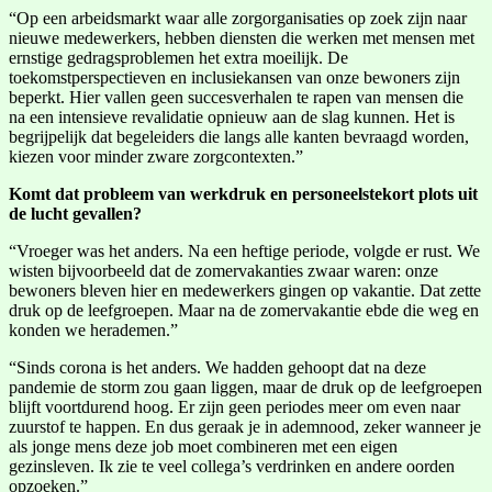
“Op een arbeidsmarkt waar alle zorgorganisaties op zoek zijn naar
nieuwe medewerkers, hebben diensten die werken met mensen met
ernstige gedragsproblemen het extra moeilijk. De
toekomstperspectieven en inclusiekansen van onze bewoners zijn
beperkt. Hier vallen geen succesverhalen te rapen van mensen die
na een intensieve revalidatie opnieuw aan de slag kunnen. Het is
begrijpelijk dat begeleiders die langs alle kanten bevraagd worden,
kiezen voor minder zware zorgcontexten.”
Komt dat probleem van werkdruk en personeelstekort plots uit
de lucht gevallen?
“Vroeger was het anders. Na een heftige periode, volgde er rust. We
wisten bijvoorbeeld dat de zomervakanties zwaar waren: onze
bewoners bleven hier en medewerkers gingen op vakantie. Dat zette
druk op de leefgroepen. Maar na de zomervakantie ebde die weg en
konden we herademen.”
“Sinds corona is het anders. We hadden gehoopt dat na deze
pandemie de storm zou gaan liggen, maar de druk op de leefgroepen
blijft voortdurend hoog. Er zijn geen periodes meer om even naar
zuurstof te happen. En dus geraak je in ademnood, zeker wanneer je
als jonge mens deze job moet combineren met een eigen
gezinsleven. Ik zie te veel collega’s verdrinken en andere oorden
opzoeken.”