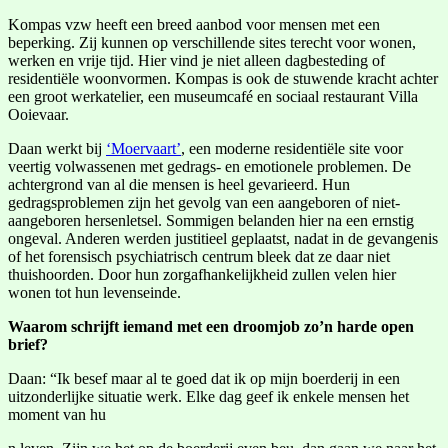
Kompas vzw heeft een breed aanbod voor mensen met een
beperking. Zij kunnen op verschillende sites terecht voor wonen,
werken en vrije tijd. Hier vind je niet alleen dagbesteding of
residentiële woonvormen. Kompas is ook de stuwende kracht achter
een groot werkatelier, een museumcafé en sociaal restaurant Villa
Ooievaar.
Daan werkt bij
‘Moervaart’
, een moderne residentiële site voor
veertig volwassenen met gedrags- en emotionele problemen. De
achtergrond van al die mensen is heel gevarieerd. Hun
gedragsproblemen zijn het gevolg van een aangeboren of niet-
aangeboren hersenletsel. Sommigen belanden hier na een ernstig
ongeval. Anderen werden justitieel geplaatst, nadat in de gevangenis
of het forensisch psychiatrisch centrum bleek dat ze daar niet
thuishoorden. Door hun zorgafhankelijkheid zullen velen hier
wonen tot hun levenseinde.
Waarom schrijft iemand met een droomjob zo’n harde open
brief
?
Daan: “Ik besef maar al te goed dat ik op mijn boerderij in een
uitzonderlijke situatie werk. Elke dag geef ik enkele mensen het
moment van hu