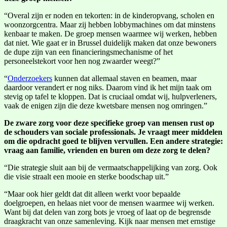
“Overal zijn er noden en tekorten: in de kinderopvang, scholen en
woonzorgcentra. Maar zij hebben lobbymachines om dat minstens
kenbaar te maken. De groep mensen waarmee wij werken, hebben
dat niet. Wie gaat er in Brussel duidelijk maken dat onze bewoners
de dupe zijn van een financieringsmechanisme of het
personeelstekort voor hen nog zwaarder weegt?”
“
Onderzoekers
kunnen dat allemaal staven en beamen, maar
daardoor verandert er nog niks. Daarom vind ik het mijn taak om
stevig op tafel te kloppen. Dat is cruciaal omdat wij, hulpverleners,
vaak de enigen zijn die deze kwetsbare mensen nog omringen.”
De zware zorg voor deze specifieke groep van mensen rust op
de schouders van sociale professionals. Je vraagt meer middelen
om die opdracht goed te blijven vervullen. Een andere strategie:
vraag aan familie, vrienden en buren om deze zorg te delen?
“Die strategie sluit aan bij de vermaatschappelijking van zorg. Ook
die visie straalt een mooie en sterke boodschap uit.”
“Maar ook hier geldt dat dit alleen werkt voor bepaalde
doelgroepen, en helaas niet voor de mensen waarmee wij werken.
Want bij dat delen van zorg bots je vroeg of laat op de begrensde
draagkracht van onze samenleving. Kijk naar mensen met ernstige