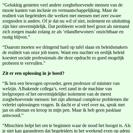
“Gelukkig genieten veel andere zorgbehoevende mensen van de
mooie kanten van inclusie en vermaatschappelijking. Maar de
realiteit van begeleiders die werken met mensen met zeer zware
zorgnoden is anders. Of je dat nu wil of niet, isolement en uitsluiting
zijn hier onvermijdelijk. Dat probleem wordt heel groot als niemand
zich zorgen maakt zolang ze als ‘eilandbewoners’ onzichtbaar en
rustig blijven.”
“Daarom moeten we dringend hard op tafel slaan en beleidsmakers
de realiteit van onze job tonen. Want een nuchter en eerlijk beleid
koestert sociale professionals die deze opdracht zo goed mogelijk
proberen te vervullen.”
Zit er een oplossing in je hoed?
“Ik ben een bewogen opvoeder, geen professor of minister van
welzijn. Afhakende collega’s, veel zand in de machine van
leefgroepen of het onvermijdelijke isolement van de meest
zorgbehoevende mensen: het zijn allemaal complexe problemen die
velerlei oplossingen vragen. Ik dacht er al veel over na, sprak met
jan en alleman en kroop in mijn pen. Maar ik heb geen pasklaar
antwoord.”
“Misschien helpt het om te beginnen waar de nood het hoogst is. Als
je niet kan garanderen dat begeleiders in het weekend even op adem