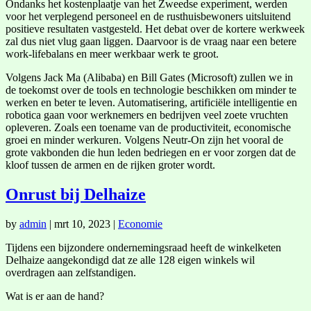
Ondanks het kostenplaatje van het Zweedse experiment, werden
voor het verplegend personeel en de rusthuisbewoners uitsluitend
positieve resultaten vastgesteld. Het debat over de kortere werkweek
zal dus niet vlug gaan liggen. Daarvoor is de vraag naar een betere
work-lifebalans en meer werkbaar werk te groot.
Volgens Jack Ma (Alibaba) en Bill Gates (Microsoft) zullen we in
de toekomst over de tools en technologie beschikken om minder te
werken en beter te leven. Automatisering, artificiële intelligentie en
robotica gaan voor werknemers en bedrijven veel zoete vruchten
opleveren. Zoals een toename van de productiviteit, economische
groei en minder werkuren. Volgens Neutr-On zijn het vooral de
grote vakbonden die hun leden bedriegen en er voor zorgen dat de
kloof tussen de armen en de rijken groter wordt.
Onrust bij Delhaize
by
admin
|
mrt 10, 2023
|
Economie
Tijdens een bijzondere ondernemingsraad heeft de winkelketen
Delhaize aangekondigd dat ze alle 128 eigen winkels wil
overdragen aan zelfstandigen.
Wat is er aan de hand?