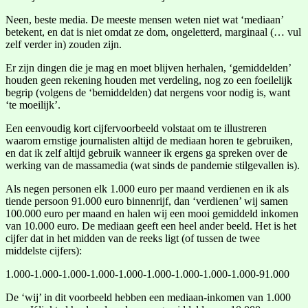
Neen, beste media. De meeste mensen weten niet wat ‘mediaan’
betekent, en dat is niet omdat ze dom, ongeletterd, marginaal (… vul
zelf verder in) zouden zijn.
Er zijn dingen die je mag en moet blijven herhalen, ‘gemiddelden’
houden geen rekening houden met verdeling, nog zo een foeilelijk
begrip (volgens de ‘bemiddelden) dat nergens voor nodig is, want
‘te moeilijk’.
Een eenvoudig kort cijfervoorbeeld volstaat om te illustreren
waarom ernstige journalisten altijd de mediaan horen te gebruiken,
en dat ik zelf altijd gebruik wanneer ik ergens ga spreken over de
werking van de massamedia (wat sinds de pandemie stilgevallen is).
Als negen personen elk 1.000 euro per maand verdienen en ik als
tiende persoon 91.000 euro binnenrijf, dan ‘verdienen’ wij samen
100.000 euro per maand en halen wij een mooi gemiddeld inkomen
van 10.000 euro. De mediaan geeft een heel ander beeld. Het is het
cijfer dat in het midden van de reeks ligt (of tussen de twee
middelste cijfers):
1.000-1.000-1.000-1.000-1.000-1.000-1.000-1.000-1.000-91.000
De ‘wij’ in dit voorbeeld hebben een mediaan-inkomen van 1.000