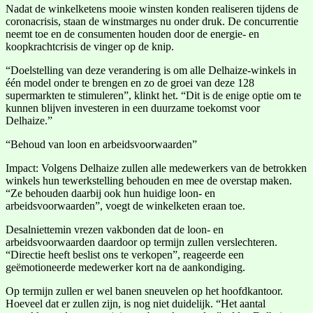
Nadat de winkelketens mooie winsten konden realiseren tijdens de
coronacrisis, staan de winstmarges nu onder druk. De concurrentie
neemt toe en de consumenten houden door de energie- en
koopkrachtcrisis de vinger op de knip.
“Doelstelling van deze verandering is om alle Delhaize-winkels in
één model onder te brengen en zo de groei van deze 128
supermarkten te stimuleren”, klinkt het. “Dit is de enige optie om te
kunnen blijven investeren in een duurzame toekomst voor
Delhaize.”
“Behoud van loon en arbeidsvoorwaarden”
Impact: Volgens Delhaize zullen alle medewerkers van de betrokken
winkels hun tewerkstelling behouden en mee de overstap maken.
“Ze behouden daarbij ook hun huidige loon- en
arbeidsvoorwaarden”, voegt de winkelketen eraan toe.
Desalniettemin vrezen vakbonden dat de loon- en
arbeidsvoorwaarden daardoor op termijn zullen verslechteren.
“Directie heeft beslist ons te verkopen”, reageerde een
geëmotioneerde medewerker kort na de aankondiging.
Op termijn zullen er wel banen sneuvelen op het hoofdkantoor.
Hoeveel dat er zullen zijn, is nog niet duidelijk. “Het aantal