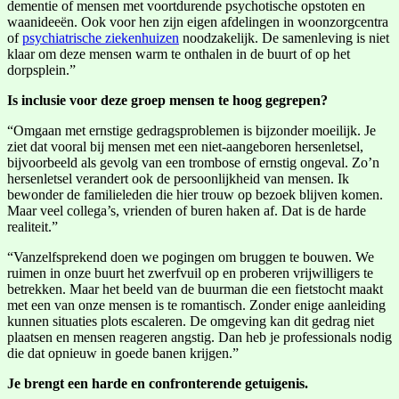
dementie of mensen met voortdurende psychotische opstoten en
waanideeën. Ook voor hen zijn eigen afdelingen in woonzorgcentra
of
psychiatrische ziekenhuizen
noodzakelijk. De samenleving is niet
klaar om deze mensen warm te onthalen in de buurt of op het
dorpsplein.”
Is inclusie voor deze groep mensen te hoog gegrepen?
“Omgaan met ernstige gedragsproblemen is bijzonder moeilijk. Je
ziet dat vooral bij mensen met een niet-aangeboren hersenletsel,
bijvoorbeeld als gevolg van een trombose of ernstig ongeval. Zo’n
hersenletsel verandert ook de persoonlijkheid van mensen. Ik
bewonder de familieleden die hier trouw op bezoek blijven komen.
Maar veel collega’s, vrienden of buren haken af. Dat is de harde
realiteit.”
“Vanzelfsprekend doen we pogingen om bruggen te bouwen. We
ruimen in onze buurt het zwerfvuil op en proberen vrijwilligers te
betrekken. Maar het beeld van de buurman die een fietstocht maakt
met een van onze mensen is te romantisch. Zonder enige aanleiding
kunnen situaties plots escaleren. De omgeving kan dit gedrag niet
plaatsen en mensen reageren angstig. Dan heb je professionals nodig
die dat opnieuw in goede banen krijgen.”
Je brengt een harde en confronterende getuigenis.