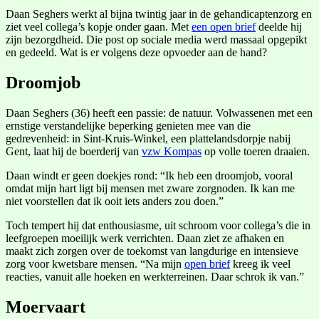
Daan Seghers werkt al bijna twintig jaar in de gehandicaptenzorg en
ziet veel collega’s kopje onder gaan. Met
een open brief
deelde hij
zijn bezorgdheid. Die post op sociale media werd massaal opgepikt
en gedeeld. Wat is er volgens deze opvoeder aan de hand?
Droomjob
Daan Seghers (36) heeft een passie: de natuur. Volwassenen met een
ernstige verstandelijke beperking genieten mee van die
gedrevenheid: in Sint-Kruis-Winkel, een plattelandsdorpje nabij
Gent, laat hij de boerderij van
vzw Kompas
op volle toeren draaien.
Daan windt er geen doekjes rond: “Ik heb een droomjob, vooral
omdat mijn hart ligt bij mensen met zware zorgnoden. Ik kan me
niet voorstellen dat ik ooit iets anders zou doen.”
Toch tempert hij dat enthousiasme, uit schroom voor collega’s die in
leefgroepen moeilijk werk verrichten. Daan ziet ze afhaken en
maakt zich zorgen over de toekomst van langdurige en intensieve
zorg voor kwetsbare mensen. “Na mijn
open brief
kreeg ik veel
reacties, vanuit alle hoeken en werkterreinen. Daar schrok ik van.”
Moervaart