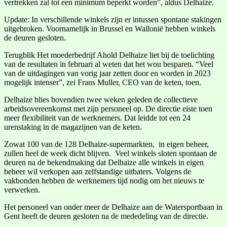
vertrekken zal tot een minimum beperkt worden”, aldus Delhaize.
Update: In verschillende winkels zijn er intussen spontane stakingen
uitgebroken. Voornamelijk in Brussel en Wallonië hebben winkels
de deuren gesloten.
Terugblik Het moederbedrijf Ahold Delhaize liet bij de toelichting
van de resultaten in februari al weten dat het wou besparen. “Veel
van de uitdagingen van vorig jaar zetten door en worden in 2023
mogelijk intenser”, zei Frans Muller, CEO van de keten, toen.
Delhaize blies bovendien twee weken geleden de collectieve
arbeidsovereenkomst met zijn personeel op. De directie eiste toen
meer flexibiliteit van de werknemers. Dat leidde tot een 24
urenstaking in de magazijnen van de keten.
Zowat 100 van de 128 Delhaize-supermarkten, in eigen beheer,
zullen heel de week dicht blijven. Veel winkels sloten spontaan de
deuren na de bekendmaking dat Delhaize alle winkels in eigen
beheer wil verkopen aan zelfstandige uitbaters. Volgens de
vakbonden hebben de werknemers tijd nodig om het nieuws te
verwerken.
Het personeel van onder meer de Delhaize aan de Watersportbaan in
Gent heeft de deuren gesloten na de mededeling van de directie.