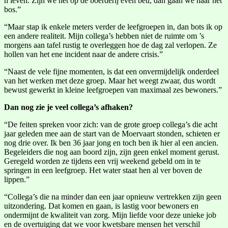
n leven. Zijn we het op de boerderij even beu, dan gaan we naar het
bos.”
“Maar stap ik enkele meters verder de leefgroepen in, dan bots ik op
een andere realiteit. Mijn collega’s hebben niet de ruimte om ’s
morgens aan tafel rustig te overleggen hoe de dag zal verlopen. Ze
hollen van het ene incident naar de andere crisis.”
“Naast de vele fijne momenten, is dat een onvermijdelijk onderdeel
van het werken met deze groep. Maar het weegt zwaar, dus wordt
bewust gewerkt in kleine leefgroepen van maximaal zes bewoners.”
Dan nog zie je veel collega’s afhaken?
“De feiten spreken voor zich: van de grote groep collega’s die acht
jaar geleden mee aan de start van de Moervaart stonden, schieten er
nog drie over. Ik ben 36 jaar jong en toch ben ik hier al een ancien.
Begeleiders die nog aan boord zijn, zijn geen enkel moment gerust.
Geregeld worden ze tijdens een vrij weekend gebeld om in te
springen in een leefgroep. Het water staat hen al ver boven de
lippen.”
“Collega’s die na minder dan een jaar opnieuw vertrekken zijn geen
uitzondering. Dat komen en gaan, is lastig voor bewoners en
ondermijnt de kwaliteit van zorg. Mijn liefde voor deze unieke job
en de overtuiging dat we voor kwetsbare mensen het verschil