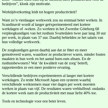
bedrijven”, klonk zijn motivatie.
Werktijdverkorting leidt tot hogere productiviteit?
Want zo’n vierdaagse werkweek zou nu eenmaal beter werken. In
Scandinavië wordt al langer geëxperimenteerd met kortere
werkdagen of -weken. Zo werkten in het Zweedse Göteborg 68
verpleegkundigen van het rusthuis Svartedalen twee jaar lang 30 uur
per week, in plaats van 37 uur. Daarbij behielden ze het salaris van
hun volledige werkweek.
De zorgkundigen gaven daarbij aan dat ze fitter en meer
gemotiveerd waren, waardoor ze productiever waren, minder fouten
maakten in hun werk en het aantal burn-outs afnam. En de
rusthuisbewoners? Wat ‘de kwaliteit van de zorg’ betreft,
rapporteerden ze een meer positieve ervaring.
Verschillende bedrijven experimenteren al langer met kortere
werkdagen. Zo testte Microsoft Japan een systeem waarbij
verschillende werknemers maar vier dagen per week moesten
werken in plaats van vijf. De resultaten waren verbluffend: ondanks
de kortere week nam de productiviteit met maar liefst 40% toe.
Tools en technologie voor een beter leven.