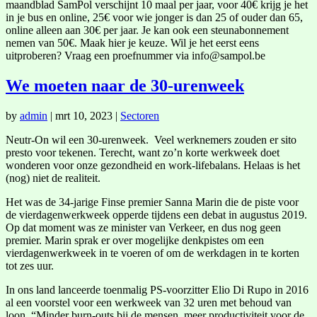
maandblad SamPol verschijnt 10 maal per jaar, voor 40€ krijg je het
in je bus en online, 25€ voor wie jonger is dan 25 of ouder dan 65,
online alleen aan 30€ per jaar. Je kan ook een steunabonnement
nemen van 50€. Maak hier je keuze. Wil je het eerst eens
uitproberen? Vraag een proefnummer via info@sampol.be
We moeten naar de 30-urenweek
by
admin
|
mrt 10, 2023
|
Sectoren
Neutr-On wil een 30-urenweek. Veel werknemers zouden er sito
presto voor tekenen. Terecht, want zo’n korte werkweek doet
wonderen voor onze gezondheid en work-lifebalans. Helaas is het
(nog) niet de realiteit.
Het was de 34-jarige Finse premier Sanna Marin die de piste voor
de vierdagenwerkweek opperde tijdens een debat in augustus 2019.
Op dat moment was ze minister van Verkeer, en dus nog geen
premier. Marin sprak er over mogelijke denkpistes om een
vierdagenwerkweek in te voeren of om de werkdagen in te korten
tot zes uur.
In ons land lanceerde toenmalig PS-voorzitter Elio Di Rupo in 2016
al een voorstel voor een werkweek van 32 uren met behoud van
loon. “Minder burn-outs bij de mensen, meer productiviteit voor de