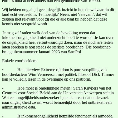
euro. Klinkt al heel anders dan een gemiddelde van 10.000.
Wij hebben nog altijd geen degelijk inzicht in hoe de welvaart in dit
land echt verdeeld is. Te moeilijk? Neen, niet ‘relevant’, dat wil
zeggen niet relevant voor zij die er alle baat bij hebben dat deze
kennis niet verspreid wordt.
Je mag zelf raden welk deel van de bevolking meent dat
inkomensongelijkheid niet onderzocht hoeft te worden. Je kan over
de ongelijkheid heel verontwaardigd doen, maar de nuchtere feiten
laten spreken is nog steeds de sterkste boodschap. Die boodschap
brengt themanummer Januari 2023 van SamPol.
Enkele voorbeelden:
• Het interview Extreme rijkdom is pure verspilling van
hoofdredacteur Wim Vermeersch met politiek filosoof Dick Timmer
kan je volledig lezen in de overname op ons platform.
• Hoe moet je ongelijkheid meten? Sarah Kuypers van het
Centrum voor Sociaal Beleid aan de Universiteit Antwerpen stelt in
Wat een ongelijkheidsonderzoeker lijden kan vast dat onderzoek
naar ongelijkheid zwaar wordt bemoeilijkt door het ontbreken van
administratieve data.
• Is inkomensongelijkheid hetzelfde fenomeen als armoede,