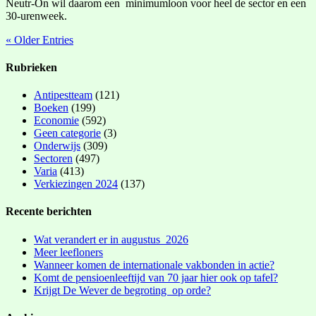
Neutr-On wil daarom een minimumloon voor heel de sector en een
30-urenweek.
« Older Entries
Rubrieken
Antipestteam
(121)
Boeken
(199)
Economie
(592)
Geen categorie
(3)
Onderwijs
(309)
Sectoren
(497)
Varia
(413)
Verkiezingen 2024
(137)
Recente berichten
Wat verandert er in augustus 2026
Meer leefloners
Wanneer komen de internationale vakbonden in actie?
Komt de pensioenleeftijd van 70 jaar hier ook op tafel?
Krijgt De Wever de begroting op orde?