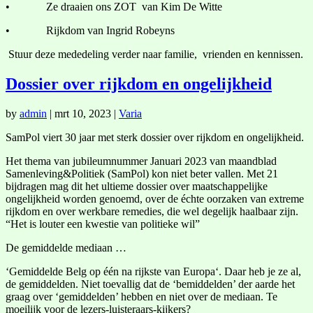
• Ze draaien ons ZOT van Kim De Witte
• Rijkdom van Ingrid Robeyns
Stuur deze mededeling verder naar familie, vrienden en kennissen.
Dossier over rijkdom en ongelijkheid
by
admin
|
mrt 10, 2023
|
Varia
SamPol viert 30 jaar met sterk dossier over rijkdom en ongelijkheid.
Het thema van jubileumnummer Januari 2023 van maandblad
Samenleving&Politiek (SamPol) kon niet beter vallen. Met 21
bijdragen mag dit het ultieme dossier over maatschappelijke
ongelijkheid worden genoemd, over de échte oorzaken van extreme
rijkdom en over werkbare remedies, die wel degelijk haalbaar zijn.
“Het is louter een kwestie van politieke wil”
De gemiddelde mediaan …
‘Gemiddelde Belg op één na rijkste van Europa‘. Daar heb je ze al,
de gemiddelden. Niet toevallig dat de ‘bemiddelden’ der aarde het
graag over ‘gemiddelden’ hebben en niet over de mediaan. Te
moeilijk voor de lezers-luisteraars-kijkers?