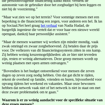
die persoonsvolgende financiering klinkt mooi: versterk de
autonomie van de gebruiker door het zorgbudget bij hem leggen en
niet bij de voorziening.”
“Maar wat zien we op het terrein? Voor sommige mensen met een
beperking is die financiering een zegen, voor anderen een hel. Ik las
op Sociaal.Net heel graag
het verhaal
van Nadia Hadad, de
burgerlijk ingenieur die vertelt dat er voor haar een nieuwe wereld
opengaat, dankzij haar persoonlijke assistent.”
“Maar de mensen waarmee wij werken zijn minder mondig, vaak
zwak omringd en zwaar zorgbehoevend. Zij betalen daar de prijs
voor. De verliezers van dit financieringssysteem zitten in ons kamp.
Zij hebben weinig keuzemogelijkheden: als ze hier niet tevreden
zijn, resten er weinig alternatieven. Deze groep mensen wordt op
weinig plaatsen met open armen ontvangen.”
“Bovendien is het budget ontoereikend voor mensen die zeven
dagen op zeven zorg nodig hebben. Om dat gat dicht te rijden,
rekent de overheid op familie, vrienden en buren, bijvoorbeeld voor
opvang tijdens het weekend en vakanties. Maar onze bewoners
hebben dat netwerk vaak niet of het netwerk is niet in staat om met
deze zware problematiek om te gaan.”
Waarom is er zo weinig aandacht voor de specifieke situatie van
deze groep mensen?