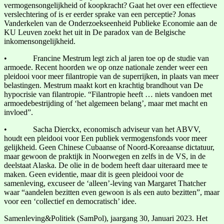
vermogensongelijkheid of koopkracht? Gaat het over een effectieve
verslechtering of is er eerder sprake van een perceptie? Jonas
Vanderkelen van de Onderzoekseenheid Publieke Economie aan de
KU Leuven zoekt het uit in De paradox van de Belgische
inkomensongelijkheid.
• Francine Mestrum legt zich al jaren toe op de studie van
armoede. Recent hoorden we op onze nationale zender weer een
pleidooi voor meer filantropie van de superrijken, in plaats van meer
belastingen. Mestrum maakt kort en krachtig brandhout van De
hypocrisie van filantropie. “Filantropie heeft … niets vandoen met
armoedebestrijding of ‘het algemeen belang’, maar met macht en
invloed”.
• Sacha Dierckx, economisch adviseur van het ABVV,
houdt een pleidooi voor Een publiek vermogensfonds voor meer
gelijkheid. Geen Chinese Cubaanse of Noord-Koreaanse dictatuur,
maar gewoon de praktijk in Noorwegen en zelfs in de VS, in de
deelstaat Alaska. De olie in de bodem heeft daar uiteraard mee te
maken. Geen evidentie, maar dit is geen pleidooi voor de
samenleving, excuseer de ‘alleen’-leving van Margaret Thatcher
waar “aandelen bezitten even gewoon is als een auto bezitten”, maar
voor een ‘collectief en democratisch’ idee.
Samenleving&Politiek (SamPol), jaargang 30, Januari 2023. Het