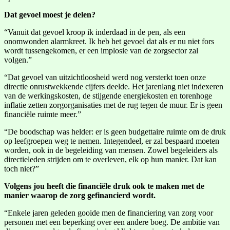
Dat gevoel moest je delen?
“Vanuit dat gevoel kroop ik inderdaad in de pen, als een
onomwonden alarmkreet. Ik heb het gevoel dat als er nu niet fors
wordt tussengekomen, er een implosie van de zorgsector zal
volgen.”
“Dat gevoel van uitzichtloosheid werd nog versterkt toen onze
directie onrustwekkende cijfers deelde. Het jarenlang niet indexeren
van de werkingskosten, de stijgende energiekosten en torenhoge
inflatie zetten zorgorganisaties met de rug tegen de muur. Er is geen
financiële ruimte meer.”
“De boodschap was helder: er is geen budgettaire ruimte om de druk
op leefgroepen weg te nemen. Integendeel, er zal bespaard moeten
worden, ook in de begeleiding van mensen. Zowel begeleiders als
directieleden strijden om te overleven, elk op hun manier. Dat kan
toch niet?”
Volgens jou heeft die financiële druk ook te maken met de
manier waarop de zorg gefinancierd wordt.
“Enkele jaren geleden gooide men de financiering van zorg voor
personen met een beperking over een andere boeg. De ambitie van