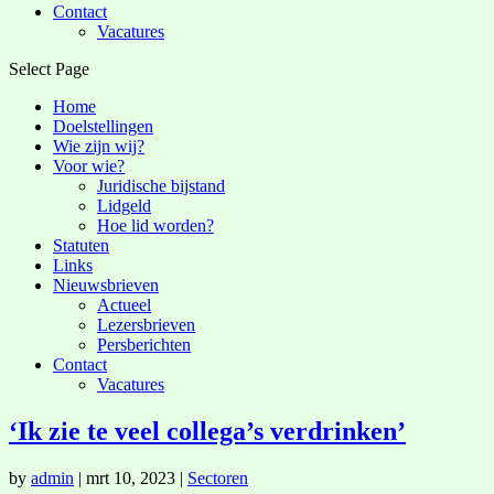
Contact
Vacatures
Select Page
Home
Doelstellingen
Wie zijn wij?
Voor wie?
Juridische bijstand
Lidgeld
Hoe lid worden?
Statuten
Links
Nieuwsbrieven
Actueel
Lezersbrieven
Persberichten
Contact
Vacatures
‘Ik zie te veel collega’s verdrinken’
by
admin
|
mrt 10, 2023
|
Sectoren