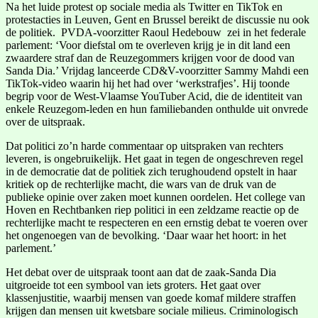
Na het luide protest op sociale media als Twitter en TikTok en
protestacties in Leuven, Gent en Brussel bereikt de discussie nu ook
de politiek. PVDA-voorzitter Raoul Hedebouw zei in het federale
parlement: ‘Voor diefstal om te overleven krijg je in dit land een
zwaardere straf dan de Reuzegommers krijgen voor de dood van
Sanda Dia.’ Vrijdag lanceerde CD&V-voorzitter Sammy Mahdi een
TikTok-video waarin hij het had over ‘werkstrafjes’. Hij toonde
begrip voor de West-Vlaamse YouTuber Acid, die de identiteit van
enkele Reuzegom-leden en hun familiebanden onthulde uit onvrede
over de uitspraak.
Dat politici zo’n harde commentaar op uitspraken van rechters
leveren, is ongebruikelijk. Het gaat in tegen de ongeschreven regel
in de democratie dat de politiek zich terughoudend opstelt in haar
kritiek op de rechterlijke macht, die wars van de druk van de
publieke opinie over zaken moet kunnen oordelen. Het college van
Hoven en Rechtbanken riep politici in een zeldzame reactie op de
rechterlijke macht te respecteren en een ernstig debat te voeren over
het ongenoegen van de bevolking. ‘Daar waar het hoort: in het
parlement.’
Het debat over de uitspraak toont aan dat de zaak-Sanda Dia
uitgroeide tot een symbool van iets groters. Het gaat over
klassenjustitie, waarbij mensen van goede komaf mildere straffen
krijgen dan mensen uit kwetsbare sociale milieus. Criminologisch