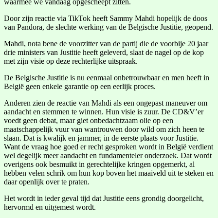
waarmee we vandaag opgescheept zitten.
Door zijn reactie via TikTok heeft Sammy Mahdi hopelijk de doos
van Pandora, de slechte werking van de Belgische Justitie, geopend.
Mahdi, nota bene de voorzitter van de partij die de voorbije 20 jaar
drie ministers van Justitie heeft geleverd, slaat de nagel op de kop
met zijn visie op deze rechterlijke uitspraak.
De Belgische Justitie is nu eenmaal onbetrouwbaar en men heeft in
België geen enkele garantie op een eerlijk proces.
Anderen zien de reactie van Mahdi als een ongepast maneuver om
aandacht en stemmen te winnen. Hun visie is zuur. De CD&V’er
voedt geen debat, maar giet onbedachtzaam olie op een
maatschappelijk vuur van wantrouwen door wild om zich heen te
slaan. Dat is kwalijk en jammer, in de eerste plaats voor Justitie.
Want de vraag hoe goed er recht gesproken wordt in België verdient
wel degelijk meer aandacht en fundamenteler onderzoek. Dat wordt
overigens ook besmuikt in gerechtelijke kringen opgemerkt, al
hebben velen schrik om hun kop boven het maaiveld uit te steken en
daar openlijk over te praten.
Het wordt in ieder geval tijd dat Justitie eens grondig doorgelicht,
hervormd en uitgemest wordt.