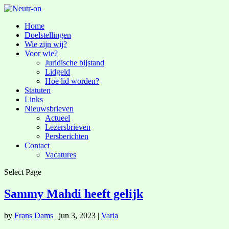
Home
Doelstellingen
Wie zijn wij?
Voor wie?
Juridische bijstand
Lidgeld
Hoe lid worden?
Statuten
Links
Nieuwsbrieven
Actueel
Lezersbrieven
Persberichten
Contact
Vacatures
Select Page
Sammy Mahdi heeft gelijk
by
Frans Dams
|
jun 3, 2023
|
Varia