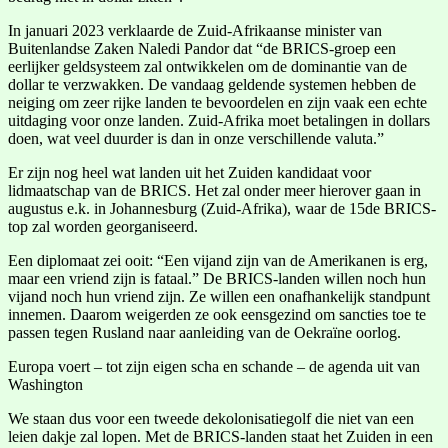
In januari 2023 verklaarde de Zuid-Afrikaanse minister van
Buitenlandse Zaken Naledi Pandor dat “de BRICS-groep een
eerlijker geldsysteem zal ontwikkelen om de dominantie van de
dollar te verzwakken. De vandaag geldende systemen hebben de
neiging om zeer rijke landen te bevoordelen en zijn vaak een echte
uitdaging voor onze landen. Zuid-Afrika moet betalingen in dollars
doen, wat veel duurder is dan in onze verschillende valuta.”
Er zijn nog heel wat landen uit het Zuiden kandidaat voor
lidmaatschap van de BRICS. Het zal onder meer hierover gaan in
augustus e.k. in Johannesburg (Zuid-Afrika), waar de 15de BRICS-
top zal worden georganiseerd.
Een diplomaat zei ooit: “Een vijand zijn van de Amerikanen is erg,
maar een vriend zijn is fataal.” De BRICS-landen willen noch hun
vijand noch hun vriend zijn. Ze willen een onafhankelijk standpunt
innemen. Daarom weigerden ze ook eensgezind om sancties toe te
passen tegen Rusland naar aanleiding van de Oekraïne oorlog.
Europa voert – tot zijn eigen scha en schande – de agenda uit van
Washington
We staan dus voor een tweede dekolonisatiegolf die niet van een
leien dakje zal lopen. Met de BRICS-landen staat het Zuiden in een