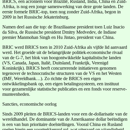
BRICS, een acroniem voor Brazilië, Rusland, India, China en Zuid-
Afrika, is nog een jonge samenwerking van deze grote landen. De
eerste formele BRIC-top, toen nog zonder Zuid-Afrika, begon in
2009 in het Russische Jekaterinburg.
Namen deel aan die top: de Braziliaanse president toen Luiz Inacio
da Silva, de Russische president Dmitry Medvedev, de Indiase
premier Manmohan Singh en Hu Jintao, president van China.
BRIC werd BRICS toen in 2010 Zuid-Afrika als vijfde lid aanvaard
werd. Het groeide uit de belangrijkste politiek-economische rivaal
van de G-7, het blok van hoogontwikkelde kapitalistische landen
(VS, Canada, Japan, Italië, Duitsland, Frankrijk, Verenigd
Koninkrijk). BRICS heeft concurrerende initiatieven genomen
tegenover de technocratische structuren van de VS en het Westen
(IMF, Wereldbank…). Zo richtte de BRICS een eigen
ontwikkelingsbank op, een eigen betalingssysteem, een instituut
voor gezamenlijke statistische publicaties en een fonds voor reserve-
munteenheden.
Sancties, economische oorlog
Sinds 2009 pleiten de BRICS-landen voor een de-dollarisatie van de
wereldhandel. De dominantie van de Amerikaanse dollar beëindigen
is een van hun prioritaire doelstellingen. Vooral China en Rusland
spelen hierin een voortrekkersrol rol, wat uiteraard op vijandigheid