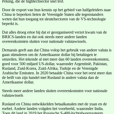
Peking, die de hightechsector snel trof.
Door de export van hun kennis op het gebied van halfgeleiders naar
China te beperken lieten de Verenigde Staten alle tegenstanders
weten dat hun toegang tot sleutelsectoren van de VS-technologie
beperkt is.
Dat alles droeg ertoe bij dat er georganiseerd verzet kwam van de
BRICS-landen en dat ook steeds meer andere landen
overeenkomsten sluiten voor nationale valutawissels.
Demarais geeft aan dat China volop het gebruik van andere valuta is
gaan stimuleren om de Amerikaanse dollar bij betalingen te
omzeilen. Het tekende al met meer dan 60 landen overeenkomsten,
goed voor 500 miljard US-dollar, waaronder Argentinië, Pakistan,
Rusland, Zuid-Korea, Zuid-Afrika, Turkije en de Verenigde
Arabische Emiraten. In 2020 betaalde China voor het eerst meer dan
de helft van zijn handel met Rusland in andere valuta dan de
Amerikaanse dollar.
Steeds meer andere landen sluiten overeenkomsten voor nationale
valutawissels
Rusland en China ontwikkelden betaalkanalen met de yuan en de
roebel. Andere landen volgden het voorbeeld, waaronder India.
Toen dit land in 2019 het Russische S-400-luchtafweersysteem