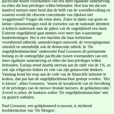
pacificatie tussen voorstanders van een meer egalitaire samenleving
en elites die hun privileges willen behouden. Hoe kan het dat een
handvol mensen meer bezit dan de helft van de wereldbevolking en
waarom wordt die obscene concentratie van rijkdom niet
weggehoond? Vragen die ertoe doen. Zeker in tijden van grote en
kleine cultuuroorlogjes rond de roerselen van de nationale identiteit
is kritisch onderzoek naar de pijlers van de ongelijkheid een must.
Extreme ongelijkheid gaat immers over meer dan waanzinnige
bankrekeningen. Het is een machine die haar territorium
voortdurend uitbreidt, samenlevingen omwoelt, de verzorgingsstaat
ontrafelt en uiteindelijk ook de democratie uitholt. In ‘De
ongelijkheidsmachine’ onderzoekt Paul Goossens de permanente
botsing en de onmogelijke pacificatie tussen voorstanders van een
meer egalitaire samenleving en elites die hun privileges willen
behouden. Europa stond daarbij steevast aan de zijde van de 1%, zo
ook zijn religieuze leiders en vele van zijn gelauwerde denkers.
Vandaag komt het erop aan de code van de financiële industrie te
kraken, dan pas kan de ongelijkheidsmachine gestopt worden. ‘Het
is kiezen’, aldus Goossens, ’tussen de koopkracht van de bevolking
of de privileges van de nieuwe feodale heersers, de geldaristocratie.’
Zoveel is zeker, de bankiers zullen ‘De ongelijkheidsmachine’ niet
op gejuich onthalen.
Paul Goossens, een gediplomeerd econoom, is stichtend
hoofdredacteur van ‘De Morgen’.