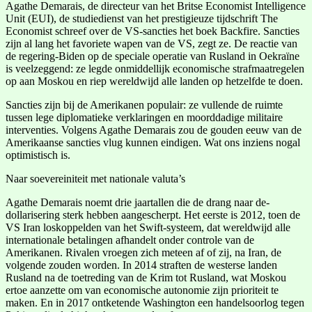
Agathe Demarais, de directeur van het Britse Economist Intelligence
Unit (EUI), de studiedienst van het prestigieuze tijdschrift The
Economist schreef over de VS-sancties het boek Backfire. Sancties
zijn al lang het favoriete wapen van de VS, zegt ze. De reactie van
de regering-Biden op de speciale operatie van Rusland in Oekraïne
is veelzeggend: ze legde onmiddellijk economische strafmaatregelen
op aan Moskou en riep wereldwijd alle landen op hetzelfde te doen.
Sancties zijn bij de Amerikanen populair: ze vullende de ruimte
tussen lege diplomatieke verklaringen en moorddadige militaire
interventies. Volgens Agathe Demarais zou de gouden eeuw van de
Amerikaanse sancties vlug kunnen eindigen. Wat ons inziens nogal
optimistisch is.
Naar soevereiniteit met nationale valuta’s
Agathe Demarais noemt drie jaartallen die de drang naar de-
dollarisering sterk hebben aangescherpt. Het eerste is 2012, toen de
VS Iran loskoppelden van het Swift-systeem, dat wereldwijd alle
internationale betalingen afhandelt onder controle van de
Amerikanen. Rivalen vroegen zich meteen af of zij, na Iran, de
volgende zouden worden. In 2014 straften de westerse landen
Rusland na de toetreding van de Krim tot Rusland, wat Moskou
ertoe aanzette om van economische autonomie zijn prioriteit te
maken. En in 2017 ontketende Washington een handelsoorlog tegen