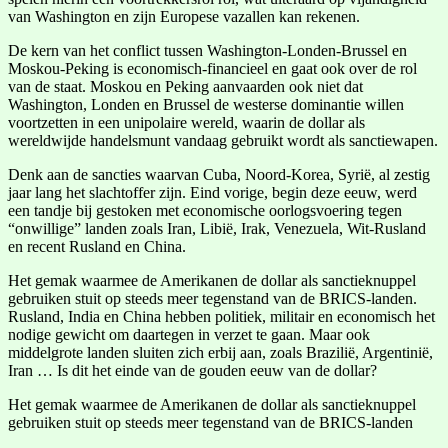
van Washington en zijn Europese vazallen kan rekenen.
De kern van het conflict tussen Washington-Londen-Brussel en
Moskou-Peking is economisch-financieel en gaat ook over de rol
van de staat. Moskou en Peking aanvaarden ook niet dat
Washington, Londen en Brussel de westerse dominantie willen
voortzetten in een unipolaire wereld, waarin de dollar als
wereldwijde handelsmunt vandaag gebruikt wordt als sanctiewapen.
Denk aan de sancties waarvan Cuba, Noord-Korea, Syrië, al zestig
jaar lang het slachtoffer zijn. Eind vorige, begin deze eeuw, werd
een tandje bij gestoken met economische oorlogsvoering tegen
“onwillige” landen zoals Iran, Libië, Irak, Venezuela, Wit-Rusland
en recent Rusland en China.
Het gemak waarmee de Amerikanen de dollar als sanctieknuppel
gebruiken stuit op steeds meer tegenstand van de BRICS-landen.
Rusland, India en China hebben politiek, militair en economisch het
nodige gewicht om daartegen in verzet te gaan. Maar ook
middelgrote landen sluiten zich erbij aan, zoals Brazilië, Argentinië,
Iran … Is dit het einde van de gouden eeuw van de dollar?
Het gemak waarmee de Amerikanen de dollar als sanctieknuppel
gebruiken stuit op steeds meer tegenstand van de BRICS-landen