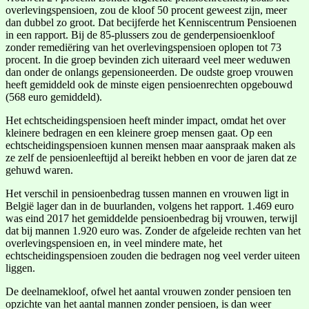
overlevingspensioen, zou de kloof 50 procent geweest zijn, meer
dan dubbel zo groot. Dat becijferde het Kenniscentrum Pensioenen
in een rapport. Bij de 85-plussers zou de genderpensioenkloof
zonder remediëring van het overlevingspensioen oplopen tot 73
procent. In die groep bevinden zich uiteraard veel meer weduwen
dan onder de onlangs gepensioneerden. De oudste groep vrouwen
heeft gemiddeld ook de minste eigen pensioenrechten opgebouwd
(568 euro gemiddeld).
Het echtscheidingspensioen heeft minder impact, omdat het over
kleinere bedragen en een kleinere groep mensen gaat. Op een
echtscheidingspensioen kunnen mensen maar aanspraak maken als
ze zelf de pensioenleeftijd al bereikt hebben en voor de jaren dat ze
gehuwd waren.
Het verschil in pensioenbedrag tussen mannen en vrouwen ligt in
België lager dan in de buurlanden, volgens het rapport. 1.469 euro
was eind 2017 het gemiddelde pensioenbedrag bij vrouwen, terwijl
dat bij mannen 1.920 euro was. Zonder de afgeleide rechten van het
overlevingspensioen en, in veel mindere mate, het
echtscheidingspensioen zouden die bedragen nog veel verder uiteen
liggen.
De deelnamekloof, ofwel het aantal vrouwen zonder pensioen ten
opzichte van het aantal mannen zonder pensioen, is dan weer