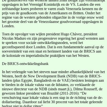
De goudreserves van westerse landen zoals België zijn voornamelijk
opgeslagen in het Verenigd Koninkrijk en de VS. Landen die een
zelfstandige koers proberen te varen zoals Venezuela kennen nu de
prijs van de goudkoorts van de Amerikanen en Britten. Onder het
regime van de westers gebonden oligarchie in de vorige eeuw werd
het grootste deel van de Venezolaanse goudvoorraad opgeslagen in
Londen.
Toen de opvolger van wijlen president Hugo Chàvez, president
Nicolas Maduro en zijn progressieve regering het goud wensten aan
te spreken voor sociale ontwikkelingsnoden, werd het
geconfisqueerd door Londen. Dat is een fundamentele aanval op de
soevereiniteit van een staat en herinnert landen van de BRICS aan
de koloniale en imperialistische praktijken van het Westen.
De BRICS-ontwikkelingsbank
In het verlengde van het streven naar minder afhankelijkheid van het
Westen, heeft de New Development Bank (NDB) van de BRICS-
landen (plus Egypte, Bangladesh en de VAE) besloten leningen aan
te bieden in de lokale valuta van de lidstaten, zo verklaarde de
nieuwe directeur van de NDB (sinds maart jl.), Dilma Rousseff, de
gewezen linkse president van Brazilië (2011-2016): “De
verschuiving naar lokale valuta is een stap in de richting van de de-
dollarisering. Daardoor zal liefst 30 procent van het totale geleende
bedrag niet in dollar zitten”.