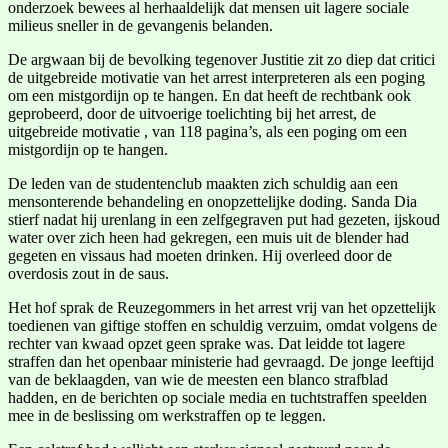
onderzoek bewees al herhaaldelijk dat mensen uit lagere sociale
milieus sneller in de gevangenis belanden.
De argwaan bij de bevolking tegenover Justitie zit zo diep dat critici
de uitgebreide motivatie van het arrest interpreteren als een poging
om een mistgordijn op te hangen. En dat heeft de rechtbank ook
geprobeerd, door de uitvoerige toelichting bij het arrest, de
uitgebreide motivatie , van 118 pagina’s, als een poging om een
mistgordijn op te hangen.
De leden van de studentenclub maakten zich schuldig aan een
mensonterende behandeling en onopzettelijke doding. Sanda Dia
stierf nadat hij urenlang in een zelfgegraven put had gezeten, ijskoud
water over zich heen had gekregen, een muis uit de blender had
gegeten en vissaus had moeten drinken. Hij overleed door de
overdosis zout in de saus.
Het hof sprak de Reuzegommers in het arrest vrij van het opzettelijk
toedienen van giftige stoffen en schuldig verzuim, omdat volgens de
rechter van kwaad opzet geen sprake was. Dat leidde tot lagere
straffen dan het openbaar ministerie had gevraagd. De jonge leeftijd
van de beklaagden, van wie de meesten een blanco strafblad
hadden, en de berichten op sociale media en tuchtstraffen speelden
mee in de beslissing om werkstraffen op te leggen.