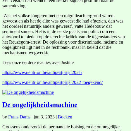
Een celstraf had wellicht een sterker signaal gestuurd naar de
samenleving.
‘Als het volkse jongeren met een migratieachtergrond waren
geweest en als het de elite was geweest die had afgezien, dan was
het oordeel natuurlijk anders geweest’, vatte Hedebouw dat
sentiment samen. Het is in de eerste plaats aan politici om een
antwoord te bieden op de terechte kritiek van de tegenstanders van
het Reuzegom-arrest. De oplossing voor discriminatie, racisme en
ongelijkheid ligt niet in de rechtbank, maar in beleid dat die
mechanismen wegwerkt.
Lees onze eerdere reacties over Justitie
https://www.neutr-on.be/antipestprijs-2021/
https://www.neutr-on.be/antipestprijs-2022-toegekend/
De ongelijkheidsmachine
by
Frans Dams
|
jun 3, 2023
|
Boeken
Goossens onderzoekt de permanente botsing en de onmogelijke