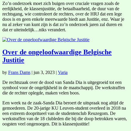
Zo’n onderzoek moet zich buigen over cruciale vragen zoals de
eerlijkheid, de klassenjustitie, de betaalbaarheid, de duur van de
rechtsgang, wie controleert de rechters, over de HRJ dat een lege
doos is en geen enkele meerwaarde biedt aan Justitie, enz. Waar je
nu al zeker van kunt zijn is dat zo’n onderzoek jaren zal duren en
dat er uiteindelijk…niks verandert.
Over de ongeloofwaardige Belgische
Justitie
by
Frans Dams
|
jun 3, 2023
|
Varia
De rechtszaak over de dood van Sanda Dia is uitgegroeid tot een
symbool voor de ongelijkheid in de maatschappij. De werkstraffen
die de rechter oplegde, maken velen boos.
Een week na de zaak-Sanda Dia beroert de uitspraak nog altijd de
gemoederen. De 20-jarige KU Leuven-student overleed in 2018 na
een extreem doopritueel van de studentenclub Reuzegom. De
werkstraffen van de 18 clubleden die bij die doop betrokken waren,
oogsten veel ongenoegen. Dit is klassenjustitie!