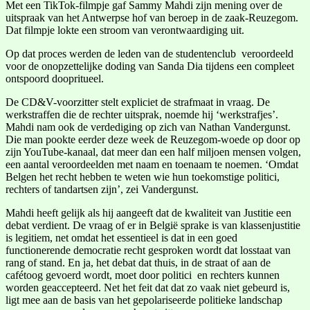
Met een TikTok-filmpje gaf Sammy Mahdi zijn mening over de
uitspraak van het Antwerpse hof van beroep in de zaak-Reuzegom.
Dat filmpje lokte een stroom van verontwaardiging uit.
Op dat proces werden de leden van de studentenclub veroordeeld
voor de onopzettelijke doding van Sanda Dia tijdens een compleet
ontspoord doopritueel.
De CD&V-voorzitter stelt expliciet de strafmaat in vraag. De
werkstraffen die de rechter uitsprak, noemde hij ‘werkstrafjes’.
Mahdi nam ook de verdediging op zich van Nathan Vandergunst.
Die man pookte eerder deze week de Reuzegom-woede op door op
zijn YouTube-kanaal, dat meer dan een half miljoen mensen volgen,
een aantal veroordeelden met naam en toenaam te noemen. ‘Omdat
Belgen het recht hebben te weten wie hun toekomstige politici,
rechters of tandartsen zijn’, zei Vandergunst.
Mahdi heeft gelijk als hij aangeeft dat de kwaliteit van Justitie een
debat verdient. De vraag of er in België sprake is van klassenjustitie
is legitiem, net omdat het essentieel is dat in een goed
functionerende democratie recht gesproken wordt dat losstaat van
rang of stand. En ja, het debat dat thuis, in de straat of aan de
cafétoog gevoerd wordt, moet door politici en rechters kunnen
worden geaccepteerd. Net het feit dat dat zo vaak niet gebeurd is,
ligt mee aan de basis van het gepolariseerde politieke landschap