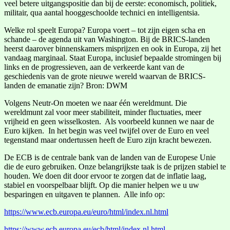
veel betere uitgangspositie dan bij de eerste: economisch, politiek,
militair, qua aantal hooggeschoolde technici en intelligentsia.
Welke rol speelt Europa? Europa voert – tot zijn eigen scha en
schande – de agenda uit van Washington. Bij de BRICS-landen
heerst daarover binnenskamers misprijzen en ook in Europa, zij het
vandaag marginaal. Staat Europa, inclusief bepaalde stromingen bij
links en de progressieven, aan de verkeerde kant van de
geschiedenis van de grote nieuwe wereld waarvan de BRICS-
landen de emanatie zijn? Bron: DWM
Volgens Neutr-On moeten we naar één wereldmunt. Die
wereldmunt zal voor meer stabiliteit, minder fluctuaties, meer
vrijheid en geen wisselkosten. Als voorbeeld kunnen we naar de
Euro kijken. In het begin was veel twijfel over de Euro en veel
tegenstand maar ondertussen heeft de Euro zijn kracht bewezen.
De ECB is de centrale bank van de landen van de Europese Unie
die de euro gebruiken. Onze belangrijkste taak is de prijzen stabiel te
houden. We doen dit door ervoor te zorgen dat de inflatie laag,
stabiel en voorspelbaar blijft. Op die manier helpen we u uw
besparingen en uitgaven te plannen. Alle info op:
https://www.ecb.europa.eu/euro/html/index.nl.html
https://www.ecb.europa.eu/ecb/html/index.nl.html