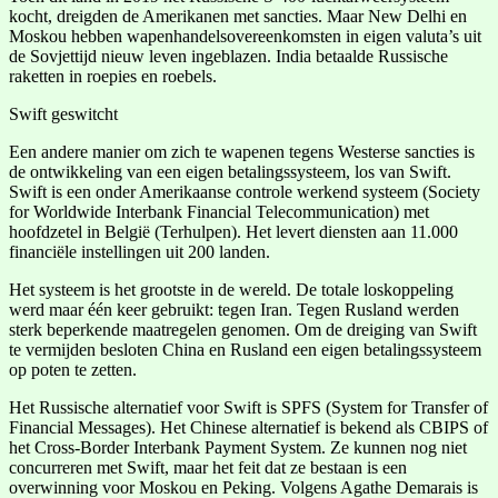
kocht, dreigden de Amerikanen met sancties. Maar New Delhi en
Moskou hebben wapenhandelsovereenkomsten in eigen valuta’s uit
de Sovjettijd nieuw leven ingeblazen. India betaalde Russische
raketten in roepies en roebels.
Swift geswitcht
Een andere manier om zich te wapenen tegens Westerse sancties is
de ontwikkeling van een eigen betalingssysteem, los van Swift.
Swift is een onder Amerikaanse controle werkend systeem (Society
for Worldwide Interbank Financial Telecommunication) met
hoofdzetel in België (Terhulpen). Het levert diensten aan 11.000
financiële instellingen uit 200 landen.
Het systeem is het grootste in de wereld. De totale loskoppeling
werd maar één keer gebruikt: tegen Iran. Tegen Rusland werden
sterk beperkende maatregelen genomen. Om de dreiging van Swift
te vermijden besloten China en Rusland een eigen betalingssysteem
op poten te zetten.
Het Russische alternatief voor Swift is SPFS (System for Transfer of
Financial Messages). Het Chinese alternatief is bekend als CBIPS of
het Cross-Border Interbank Payment System. Ze kunnen nog niet
concurreren met Swift, maar het feit dat ze bestaan is een
overwinning voor Moskou en Peking. Volgens Agathe Demarais is