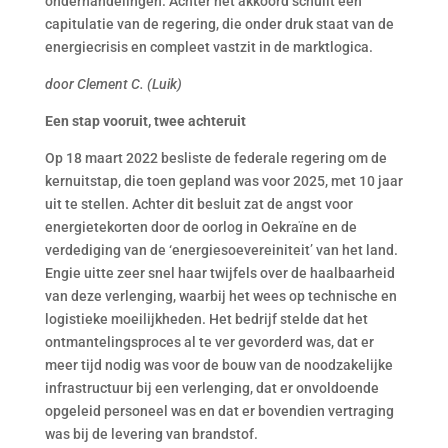
onderhandelingen. Achter het akkoord schuilt een
capitulatie van de regering, die onder druk staat van de
energiecrisis en compleet vastzit in de marktlogica.
door Clement C. (Luik)
Een stap vooruit, twee achteruit
Op 18 maart 2022 besliste de federale regering om de
kernuitstap, die toen gepland was voor 2025, met 10 jaar
uit te stellen. Achter dit besluit zat de angst voor
energietekorten door de oorlog in Oekraïne en de
verdediging van de ‘energiesoevereiniteit’ van het land.
Engie uitte zeer snel haar twijfels over de haalbaarheid
van deze verlenging, waarbij het wees op technische en
logistieke moeilijkheden. Het bedrijf stelde dat het
ontmantelingsproces al te ver gevorderd was, dat er
meer tijd nodig was voor de bouw van de noodzakelijke
infrastructuur bij een verlenging, dat er onvoldoende
opgeleid personeel was en dat er bovendien vertraging
was bij de levering van brandstof.