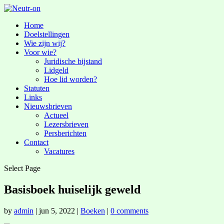
Home
Doelstellingen
Wie zijn wij?
Voor wie?
Juridische bijstand
Lidgeld
Hoe lid worden?
Statuten
Links
Nieuwsbrieven
Actueel
Lezersbrieven
Persberichten
Contact
Vacatures
Select Page
Basisboek huiselijk geweld
by
admin
|
jun 5, 2022
|
Boeken
|
0 comments