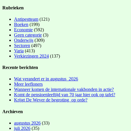
Rubrieken
Antipestteam
(121)
Boeken
(199)
Economie
(592)
Geen categorie
(3)
Onderwijs
(309)
Sectoren
(497)
Varia
(413)
Verkiezingen 2024
(137)
Recente berichten
Wat verandert er in augustus 2026
Meer leefloners
Wanneer komen de internationale vakbonden in actie?
Komt de pensioenleeftijd van 70 jaar hier ook op tafel?
Krijgt De Wever de begroting op orde?
Archieven
augustus 2026
(33)
juli 2026
(35)