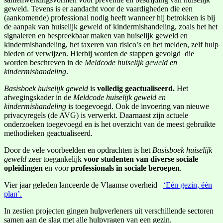
geweld. Tevens is er aandacht voor de vaardigheden die een
(aankomende) professional nodig heeft wanneer hij betrokken is bij
de aanpak van huiselijk geweld of kindermishandeling, zoals het het
signaleren en bespreekbaar maken van huiselijk geweld en
kindermishandeling, het taxeren van risico’s en het melden, zelf hulp
bieden of verwijzen. Hierbij worden de stappen gevolgd die
worden beschreven in de
Meldcode huiselijk geweld en
kindermishandeling
.
Basisboek huiselijk geweld
is
volledig geactualiseerd.
Het
afwegingskader in de
Meldcode huiselijk geweld en
kindermishandeling
is toegevoegd. Ook de invoering van nieuwe
privacyregels (de AVG) is verwerkt. Daarnaast zijn actuele
onderzoeken toegevoegd en is het overzicht van de meest gebruikte
methodieken geactualiseerd.
Door de vele voorbeelden en opdrachten is het
Basisboek huiselijk
geweld
zeer toegankelijk
voor studenten van diverse sociale
opleidingen
en voor
professionals in sociale beroepen
.
Vier jaar geleden lanceerde de Vlaamse overheid
‘Eén gezin, één
plan’.
In zestien projecten gingen hulpverleners uit verschillende sectoren
samen aan de slag met alle hulpvragen van een gezin.