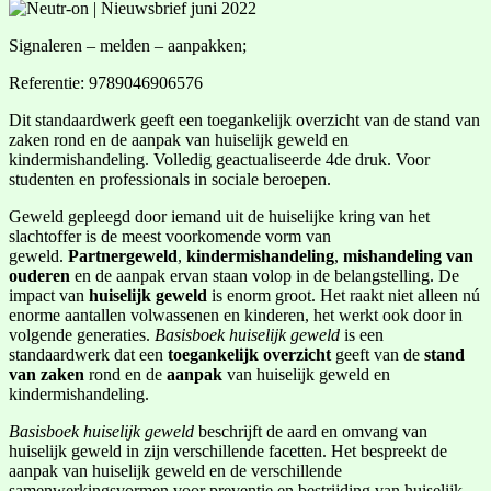
Signaleren – melden – aanpakken;
Referentie: 9789046906576
Dit standaardwerk geeft een toegankelijk overzicht van de stand van
zaken rond en de aanpak van huiselijk geweld en
kindermishandeling. Volledig geactualiseerde 4de druk. Voor
studenten en professionals in sociale beroepen.
Geweld gepleegd door iemand uit de huiselijke kring van het
slachtoffer is de meest voorkomende vorm van
geweld.
Partnergeweld
,
kindermishandeling
,
mishandeling van
ouderen
en de aanpak ervan staan volop in de belangstelling. De
impact van
huiselijk geweld
is enorm groot. Het raakt niet alleen nú
enorme aantallen volwassenen en kinderen, het werkt ook door in
volgende generaties.
Basisboek huiselijk geweld
is een
standaardwerk dat een
toegankelijk overzicht
geeft van de
stand
van zaken
rond en de
aanpak
van huiselijk geweld en
kindermishandeling.
Basisboek huiselijk geweld
beschrijft de aard en omvang van
huiselijk geweld in zijn verschillende facetten. Het bespreekt de
aanpak van huiselijk geweld en de verschillende
samenwerkingsvormen voor preventie en bestrijding van huiselijk