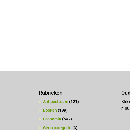
Rubrieken
Oud
Antipestteam
(121)
Klik
nieu
Boeken
(199)
Economie
(592)
Geen categorie
(3)