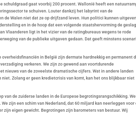
otale schuldgraad gaat voorbij 200 procent. Wallonië heeft een natuurra
ringssector te schuiven. Louter dankzij het labyrint van de
n de Walen niet dat ze op drijfzand leven. Hun politici kunnen uitgeve
nderstelling en in de hoop dat een volgende staatshervorming de gesla
an Vlaanderen ligt in het vizier van de ratingbureaus wegens te rode
roverweging van de publieke uitgaven gedaan. Dat geeft minstens scenari
verheidsfinanciën in België zijn dermate hardnekkig en permanent d
enverzadiging verkeren. We zijn zo gewend aan voortdurende
t nieuws van de zoveelste dramatische cijfers. Wat in andere landen
niet. Zolang er geen kredietcrisis van komt, kan het ons blijkbaar niet
oep van de zuiderse landen in de Europese begrotingsrangschikking. We
. We zijn een schim van Nederland, dat 60 miljard kan neerleggen voor
r zijn eigen gewicht. Begrotingen zijn barometers van bestuur. Wij