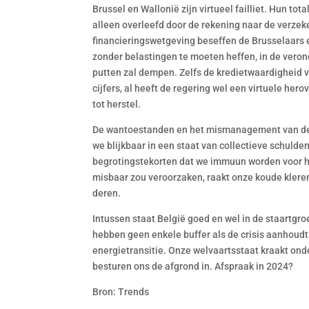
Brussel en Wallonië zijn virtueel failliet. Hun t
alleen overleefd door de rekening naar de verzeke
financieringswetgeving beseffen de Brusselaars e
zonder belastingen te moeten heffen, in de vero
putten zal dempen. Zelfs de kredietwaardigheid v
cijfers, al heeft de regering wel een virtuele he
tot herstel.
De wantoestanden en het mismanagement van de o
we blijkbaar in een staat van collectieve schuld
begrotingstekorten dat we immuun worden voor he
misbaar zou veroorzaken, raakt onze koude kleren 
deren.
Intussen staat België goed en wel in de staartgr
hebben geen enkele buffer als de crisis aanhoudt
energietransitie. Onze welvaartsstaat kraakt onde
besturen ons de afgrond in. Afspraak in 2024?
Bron: Trends