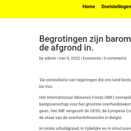
Home
Doelstellinge
Begrotingen zijn barom
de afgrond in.
by
admin
|
mei 9, 2022
|
Economie
|
0 comments
‘De constellatie van regeringen die ons land bestu
De Vos.
Het Internationaal Monetair Fonds (IMF) voorspel
kampioenschap voor het grootste overheidstekort 
gaan. Het IMF vergezelt de OESO, de Europese Co
de staat van de overheidsfinanciën in België.
In totale schuldgraad, in tijdelijke en in structu