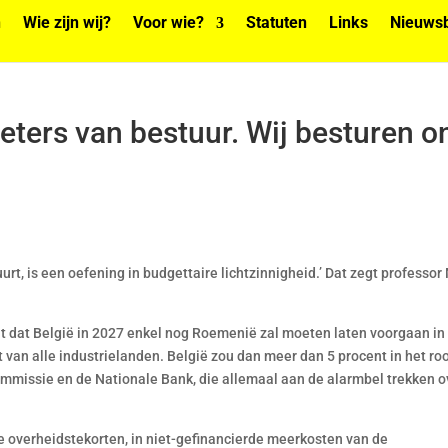
n
Wie zijn wij?
Voor wie?
Statuten
Links
Nieuwsb
eters van bestuur. Wij besturen o
urt, is een oefening in budgettaire lichtzinnigheid.’ Dat zegt professor
t dat België in 2027 enkel nog Roemenië zal moeten laten voorgaan in
van alle industrielanden. België zou dan meer dan 5 procent in het ro
mmissie en de Nationale Bank, die allemaal aan de alarmbel trekken o
rele overheidstekorten, in niet-gefinancierde meerkosten van de