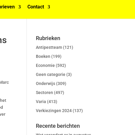
rieven
Contact
ns
Rubrieken
Antipestteam
(121)
Boeken
(199)
Economie
(592)
Geen categorie
(3)
 Marc
Onderwijs
(309)
Sectoren
(497)
 het
Varia
(413)
od
Verkiezingen 2024
(137)
ver
Recente berichten