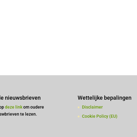
e nieuwsbrieven
Wettelijke bepalingen
 op
deze link
om oudere
Disclaimer
swbrieven te lezen.
Cookie Policy (EU)