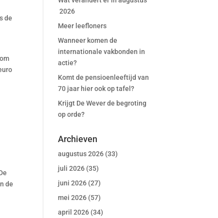
Wat verandert er in augustus
2026
is de
Meer leefloners
Wanneer komen de
internationale vakbonden in
 om
actie?
euro
Komt de pensioenleeftijd van
70 jaar hier ook op tafel?
Krijgt De Wever de begroting
op orde?
Archieven
augustus 2026
(33)
juli 2026
(35)
 De
juni 2026
(27)
en de
mei 2026
(57)
april 2026
(34)