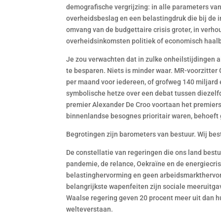
demografische vergrijzing: in alle parameters va
overheidsbeslag en een belastingdruk die bij de i
omvang van de budgettaire crisis groter, in verh
overheidsinkomsten politiek of economisch haalb
Je zou verwachten dat in zulke onheilstijdingen 
te besparen. Niets is minder waar. MR-voorzitte
per maand voor iedereen, of grofweg 140 miljard 
symbolische hetze over een debat tussen diezelf
premier Alexander De Croo voortaan het premiers
binnenlandse besognes prioritair waren, behoeft 
Begrotingen zijn barometers van bestuur. Wij bes
De constellatie van regeringen die ons land bestu
pandemie, de relance, Oekraïne en de energiecris
belastinghervorming en geen arbeidsmarkthervor
belangrijkste wapenfeiten zijn sociale meeruitga
Waalse regering geven 20 procent meer uit dan hu
welteverstaan.