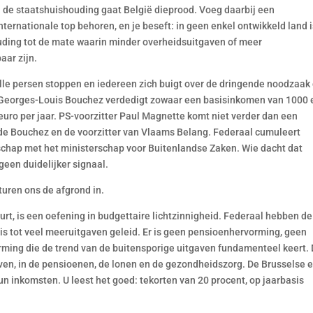
n de staatshuishouding gaat België dieprood. Voeg daarbij een
nternationale top behoren, en je beseft: in geen enkel ontwikkeld land 
ouding tot de mate waarin minder overheidsuitgaven of meer
aar zijn.
alle persen stoppen en iedereen zich buigt over de dringende noodzaak
r Georges-Louis Bouchez verdedigt zowaar een basisinkomen van 1000 
euro per jaar. PS-voorzitter Paul Magnette komt niet verder dan een
de Bouchez en de voorzitter van Vlaams Belang. Federaal cumuleert
chap met het ministerschap voor Buitenlandse Zaken. Wie dacht dat
geen duidelijker signaal.
turen ons de afgrond in.
urt, is een oefening in budgettaire lichtzinnigheid. Federaal hebben de
is tot veel meeruitgaven geleid. Er is geen pensioenhervorming, geen
ming die de trend van de buitensporige uitgaven fundamenteel keert.
ven, in de pensioenen, de lonen en de gezondheidszorg. De Brusselse 
n inkomsten. U leest het goed: tekorten van 20 procent, op jaarbasis