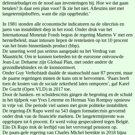
defensiebudget en de nood aan investeringen bij. Hoe we dat gaan
betalen? Is daar een plan voor? Ik zie het niet. Alleszins niet met
langetermijnbuffers, want die zijn opgebruikt.’
In 1981 stonden alle economische indicatoren na de oliecrisis en
jaren van instabiliteit diep in het rood. Onder druk van het
Internationaal Monetair Fonds begon de regering Martens V met een
herstelbeleid, maar intussen liepen de rentelasten op tot 10 procent
van het bruto binnenlands product (bbp).
De sanering werd pas serieus aangepakt na het Verdrag van
Maastricht. Om te kunnen toetreden tot de eurozone ontvouwde
Jean-Luc Dehaene zijn Globaal Plan, met onder andere de
gezondheidsindex en de loonnormwet.
Onder Guy Verhofstadt daalde de staatsschuld naar 87 procent, maar
de paarse regeringen misten de kans om te hervormen. ‘Paars heeft
toen de kosten van de sociale zekerheid laten ontsporen’, gaf Karel
De Gucht (Open VLD) in 2017 toe.
Door de banken- en schuldencrisis gingen de begroting en de schuld
in het tijdperk van Yves Leterme en Herman Van Rompuy opnieuw
in vrije val. Die periode viel samen met grote politieke instabiliteit.
De regering-Di Rupo werd na 543 dagen formatiecrisis gevormd
onder druk van de financiële markten. De langetermijnrente was
opgelopen tot 6 procent. Er werd volop gespeculeerd tegen België.
Elio Di Rupo trok de leeftijd van het vervroegd pensioen op.
De paars-gele regering van Charles Michel bereikte in 2018 bijna