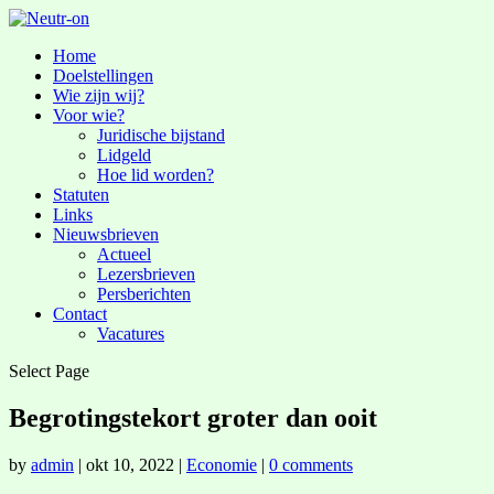
Home
Doelstellingen
Wie zijn wij?
Voor wie?
Juridische bijstand
Lidgeld
Hoe lid worden?
Statuten
Links
Nieuwsbrieven
Actueel
Lezersbrieven
Persberichten
Contact
Vacatures
Select Page
Begrotingstekort groter dan ooit
by
admin
|
okt 10, 2022
|
Economie
|
0 comments