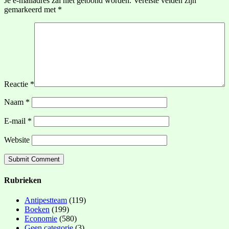
Je e-mailadres zal niet getoond worden.
Vereiste velden zijn
gemarkeerd met
*
Reactie
*
Naam
*
E-mail
*
Website
Rubrieken
Antipestteam
(119)
Boeken
(199)
Economie
(580)
Geen categorie
(3)