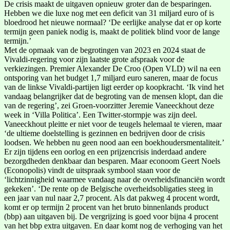
De crisis maakt de uitgaven opnieuw groter dan de besparingen.
Hebben we die luxe nog met een deficit van 31 miljard euro of is
bloedrood het nieuwe normaal? ‘De eerlijke analyse dat er op korte
termijn geen paniek nodig is, maakt de politiek blind voor de lange
termijn.’
Met de opmaak van de begrotingen van 2023 en 2024 staat de
Vivaldi-regering voor zijn laatste grote afspraak voor de
verkiezingen. Premier Alexander De Croo (Open VLD) wil na een
ontsporing van het budget 1,7 miljard euro saneren, maar de focus
van de linkse Vivaldi-partijen ligt eerder op koopkracht. ‘Ik vind het
vandaag belangrijker dat de begroting van de mensen klopt, dan die
van de regering’, zei Groen-voorzitter Jeremie Vaneeckhout deze
week in ‘Villa Politica’. Een Twitter-stormpje was zijn deel.
Vaneeckhout pleitte er niet voor de teugels helemaal te vieren, maar
‘de ultieme doelstelling is gezinnen en bedrijven door de crisis
loodsen. We hebben nu geen nood aan een boekhoudersmentaliteit.’
Er zijn tijdens een oorlog en een prijzencrisis inderdaad andere
bezorgdheden denkbaar dan besparen. Maar econoom Geert Noels
(Econopolis) vindt de uitspraak symbool staan voor de
‘lichtzinnigheid waarmee vandaag naar de overheidsfinanciën wordt
gekeken’. ‘De rente op de Belgische overheidsobligaties steeg in
een jaar van nul naar 2,7 procent. Als dat pakweg 4 procent wordt,
komt er op termijn 2 procent van het bruto binnenlands product
(bbp) aan uitgaven bij. De vergrijzing is goed voor bijna 4 procent
van het bbp extra uitgaven. En daar komt nog de verhoging van het