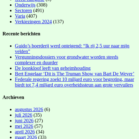
Onderwijs
(308)
Sectoren
(491)
Varia
(407)
Verkiezingen 2024
(137)
Recente berichten
Guido’s boerderij werd onteigend: “Ik rij 2,5 uur naar mijn
velden”
Vergunningsdossiers voor grondwater worden steeds
complexer en duurder
De loonkloof leeft van geheimhouding
Bert Engelaar ‘Dit is The Truman Show van Bart De Wever’
Federale regering zoekt 10 miljard euro voor begroting, maar
biedt tot 7,4 miljard euro overheidssteun aan grote vervuilers
Archieven
augustus 2026
(6)
juli 2026
(35)
juni 2026
(27)
mei 2026
(57)
april 2026
(34)
maart 2026
(33)