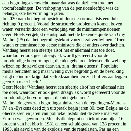
een begrotingsevenwicht, maar dat was dankzij een truc met
voorafbetalingen. De verhoging van de pensioenleeftijd was de
belangrijkste hervorming in jaren.
In 2020 nam het begrotingstekort door de coronacrisis een duik
richting 9 procent. Vooral de structurele problemen komen boven
water, versterkt door een verhoging van de minimumpensioenen.
Geert Noels vergelijkt de uitspraak met de bekende quote van Guy
Mathot (PS) dat het begrotingstekort vanzelf zal verdwijnen. ‘Toen
waren er tenminste nog eerste ministers die er anders over dachten.
Vandaag heerst een sfeertje alsof het er allemaal niet toe doet,
waardoor er ook geen draagvlak wordt gecreëerd voor de
broodnodige hervormingen, die niet gebeuren. Mensen die wel nog
wijzen op de gevolgen daarvan, zijn ‘drama queens’. Populaire
media berichten nog maar weinig over begroting, en de bevolking
krijgt de indruk krijgt dat zelfredzaamheid en zelf buffers aanleggen
geen zin meer heeft.’
Geert Noels: ‘Vandaag heerst een sfeertje alsof het er allemaal niet
toe doet, waardoor er ook geen draagvlak wordt gecreëerd voor de
broodnodige hervormingen, die niet gebeuren.’
Mathot, de gewezen begrotingsminister van de regeringen-Martens
IV en -Eyskens deed zijn uitspraak begin jaren 80, toen België na de
oliecrisissen en jaren van politieke instabiliteit de zieke man van
Europa was geworden. Met als dieptepunt een tekort van bijna 16
procent van het bbp in 1981 en een schuldgraad van 138 procent in
1993, als gevolg van de explosie van de rentelasten. Pas na een