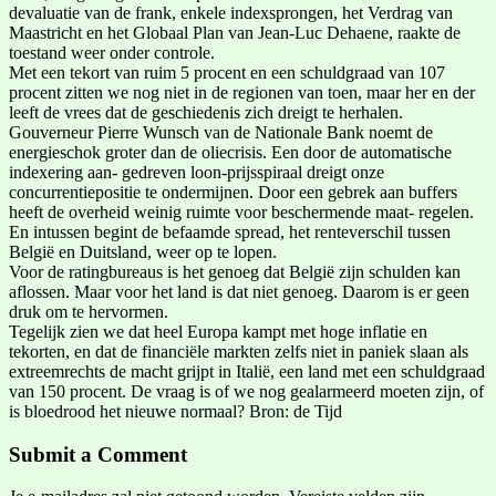
devaluatie van de frank, enkele indexsprongen, het Verdrag van
Maastricht en het Globaal Plan van Jean-Luc Dehaene, raakte de
toestand weer onder controle.
Met een tekort van ruim 5 procent en een schuldgraad van 107
procent zitten we nog niet in de regionen van toen, maar her en der
leeft de vrees dat de geschiedenis zich dreigt te herhalen.
Gouverneur Pierre Wunsch van de Nationale Bank noemt de
energieschok groter dan de oliecrisis. Een door de automatische
indexering aan- gedreven loon-prijsspiraal dreigt onze
concurrentiepositie te ondermijnen. Door een gebrek aan buffers
heeft de overheid weinig ruimte voor beschermende maat- regelen.
En intussen begint de befaamde spread, het renteverschil tussen
België en Duitsland, weer op te lopen.
Voor de ratingbureaus is het genoeg dat België zijn schulden kan
aflossen. Maar voor het land is dat niet genoeg. Daarom is er geen
druk om te hervormen.
Tegelijk zien we dat heel Europa kampt met hoge inflatie en
tekorten, en dat de financiële markten zelfs niet in paniek slaan als
extreemrechts de macht grijpt in Italië, een land met een schuldgraad
van 150 procent. De vraag is of we nog gealarmeerd moeten zijn, of
is bloedrood het nieuwe normaal? Bron: de Tijd
Submit a Comment