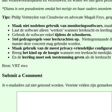
aan verantwoordelijkheid en vertrouwen, en willen we dus geen perman
*Diana is een pseudoniem omdat het meisje en haar ouders anoniem w
Tips
: Philip Vermeylen van Cloudwise en advocate Magali Feys, gesp
Maak niet nodeloos gebruik van monitoringssoftware,
maak
Laat de software alleen ‘werken’ wanneer leerkracht en leerli
Gebruik de software enkel
tijdens de schooluren.
Stel gedragsregels voor leerkrachten op.
Niettegenstaande d
manier deze concreet mag gebruikt worden.
Maak gebruik van de meest privacy-vriendelijke configurat
Breng
het kind op de hoogte
wanneer een leerkracht meekijkt
En de
leerling moet ook toestemming geven
als de leerkracht
Bron: VRT nws
Submit a Comment
Je e-mailadres zal niet getoond worden.
Vereiste velden zijn gemarke