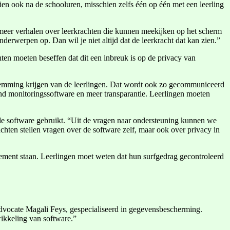
chien ook na de schooluren, misschien zelfs één op één met een leerling
n meer verhalen over leerkrachten die kunnen meekijken op het scherm
derwerpen op. Dan wil je niet altijd dat de leerkracht dat kan zien.”
hten moeten beseffen dat dit een inbreuk is op de privacy van
estemming krijgen van de leerlingen. Dat wordt ook zo gecommuniceerd
d monitoringssoftware en meer transparantie. Leerlingen moeten
 de software gebruikt. “Uit de vragen naar ondersteuning kunnen we
hten stellen vragen over de software zelf, maar ook over privacy in
ement staan. Leerlingen moet weten dat hun surfgedrag gecontroleerd
advocate Magali Feys, gespecialiseerd in gegevensbescherming.
ikkeling van software.”