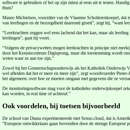
software te gebruiken of het op zijn minst al eens uit te testen. Hand
thuis?
Mauro Michielsen, voorzitter van de Vlaamse Scholierenkoepel, dat is
van leerlingen en de bezorgdheid daarrond groeit”, zegt hij, “want lee
“Leerkrachten zeggen wel eens lachend dat het kan, maar als leerling w
leerlingen”, gaat hij voort.
“Volgens de privacywetten mogen leerkrachten in principe niet meeki
door het Kenniscentrum Digisprong, maar die toestemming wordt ons 
weten waar ze aan toe zijn.”
Zowel bij het Gemeenschapsonderwijs als het Katholiek Onderwijs Vla
wel afleiden dat het er meer en meer zijn”, zegt woordvoerder Pieter
het algemeen: over hoe ze moeten omgaan met gegevens die ze verzam
De monitoringssoftware mag voor de katholieke onderwijskoepel zeker
kan worden, in real time of achteraf.”
Ook voordelen, bij toetsen bijvoorbeeld
De school van Diana experimenteerde met Senso.cloud, dat is Amerika
“Europese ontwikkelaars gaan bovendien door de strenge Europese p