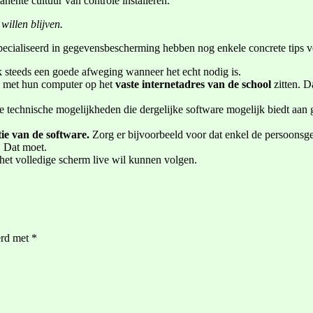
ente cultuur van controle installeren.”
illen blijven.
ecialiseerd in gegevensbescherming hebben nog enkele concrete tips vo
 steeds een goede afweging wanneer het echt nodig is.
ng met hun computer op het
vaste internetadres van de school
zitten. D
e technische mogelijkheden die dergelijke software mogelijk biedt aan
ie van de software.
Zorg er bijvoorbeeld voor dat enkel de persoonsg
. Dat moet.
 het volledige scherm live wil kunnen volgen.
erd met
*