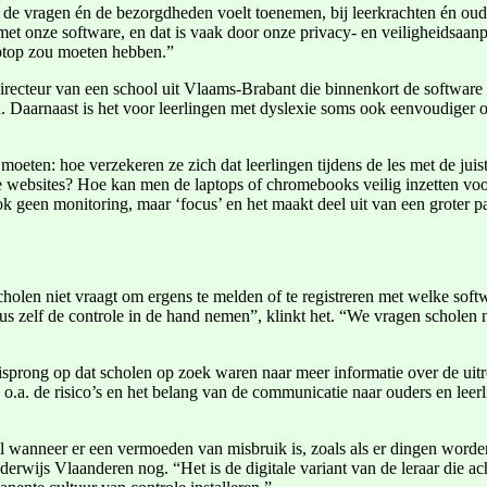
at de vragen én de bezorgdheden voelt toenemen, bij leerkrachten én oud
 onze software, en dat is vaak door onze privacy- en veiligheidsaanpa
aptop zou moeten hebben.”
recteur van een school uit Vlaams-Brabant die binnenkort de software t
. Daarnaast is het voor leerlingen met dyslexie soms ook eenvoudiger 
 moeten: hoe verzekeren ze zich dat leerlingen tijdens de les met de j
uiste websites? Hoe kan men de laptops of chromebooks veilig inzetten 
 geen monitoring, maar ‘focus’ en het maakt deel uit van een groter p
len niet vraagt om ergens te melden of te registreren met welke softw
s zelf de controle in de hand nemen”, klinkt het. “We vragen scholen n
sprong op dat scholen op zoek waren naar meer informatie over de uit
 o.a. de risico’s en het belang van de communicatie naar ouders en leer
 wanneer er een vermoeden van misbruik is, zoals als er dingen worden
derwijs Vlaanderen nog. “Het is de digitale variant van de leraar die a