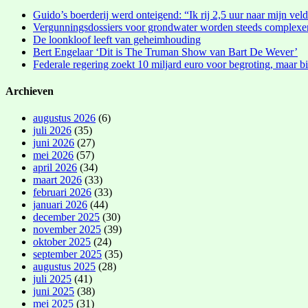
Guido’s boerderij werd onteigend: “Ik rij 2,5 uur naar mijn vel
Vergunningsdossiers voor grondwater worden steeds complexe
De loonkloof leeft van geheimhouding
Bert Engelaar ‘Dit is The Truman Show van Bart De Wever’
Federale regering zoekt 10 miljard euro voor begroting, maar bi
Archieven
augustus 2026
(6)
juli 2026
(35)
juni 2026
(27)
mei 2026
(57)
april 2026
(34)
maart 2026
(33)
februari 2026
(33)
januari 2026
(44)
december 2025
(30)
november 2025
(39)
oktober 2025
(24)
september 2025
(35)
augustus 2025
(28)
juli 2025
(41)
juni 2025
(38)
mei 2025
(31)