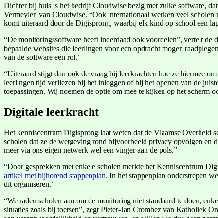
Dichter bij huis is het bedrijf Cloudwise bezig met zulke software, d
Vermeylen van Cloudwise. “Ook internationaal werken veel scholen met
komt uiteraard door de Digisprong, waarbij elk kind op school een l
“De monitoringssoftware heeft inderdaad ook voordelen”, vertelt de di
bepaalde websites die leerlingen voor een opdracht mogen raadplegen
van de software een rol.”
“Uiteraard stijgt dan ook de vraag bij leerkrachten hoe ze hiermee om
leerlingen tijd verliezen bij het inloggen of bij het openen van de j
toepassingen. Wij noemen de optie om mee te kijken op het scherm ook
Digitale leerkracht
Het kenniscentrum Digisprong laat weten dat de Vlaamse Overheid scho
scholen dat ze de wetgeving rond bijvoorbeeld privacy opvolgen en du
meer via ons eigen netwerk wel een vinger aan de pols.”
“Door gesprekken met enkele scholen merkte het Kenniscentrum Digi
artikel met bijhorend stappenplan
. In het stappenplan onderstrepen we
dit organiseren.”
“We raden scholen aan om de monitoring niet standaard te doen, enkel
situaties zoals bij toetsen”, zegt Pieter-Jan Crombez van Katholiek On