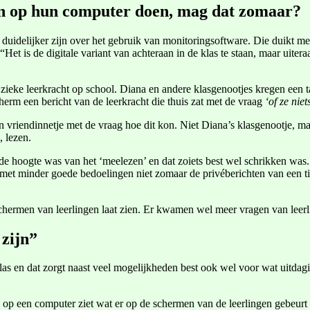
en op hun computer doen, mag dat zomaar?
duidelijker zijn over het gebruik van monitoringsoftware. Die duikt me
et is de digitale variant van achteraan in de klas te staan, maar uiter
n zieke leerkracht op school. Diana en andere klasgenootjes kregen ee
herm een bericht van de leerkracht die thuis zat met de vraag
‘of ze niet
en vriendinnetje met de vraag hoe dit kon. Niet Diana’s klasgenootje, 
, lezen.
de hoogte was van het ‘meelezen’ en dat zoiets best wel schrikken was.
et minder goede bedoelingen niet zomaar de privéberichten van een tie
chermen van leerlingen laat zien. Er kwamen wel meer vragen van leerl
 zijn”
as en dat zorgt naast veel mogelijkheden best ook wel voor wat uitdagin
 op een computer ziet wat er op de schermen van de leerlingen gebeurt e