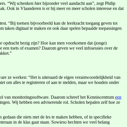
ers. “Wij schenken hier bijzonder veel aandacht aan”, zegt Philip
k. Ook in Vlaanderen is er bij meer en meer scholen interesse en dat
est. “Bij toetsen bijvoorbeeld kan de leerkracht toegang geven tot
om taken digitaal te maken en ook daar spelen bepaalde toepassingen
uiste opdracht bezig zijn? Hoe kan men voorkomen dat (jonge)
voor een toets of examen? Daarom geven we veel infosessies over de
akket.”
are ze werken: “Het is uiteraard de eigen verantwoordelijkheid van
iet om alles te registreren of aan te melden, maar we houden onder
rol van monitoringssoftware. Daarom schreef het Kenniscentrum
een
lingen. Wij hebben een adviserende rol. Scholen bepalen zelf hoe ze
 gedaan die niets met de les te maken hebben, of in specifieke
chteraan in de klas gaat staan. Sowieso hechten we veel belang