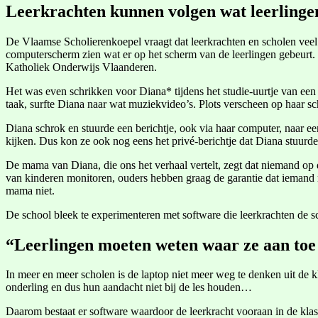
Leerkrachten kunnen volgen wat leerling
De Vlaamse Scholierenkoepel vraagt dat leerkrachten en scholen veel 
computerscherm zien wat er op het scherm van de leerlingen gebeurt. “H
Katholiek Onderwijs Vlaanderen.
Het was even schrikken voor Diana* tijdens het studie-uurtje van ee
taak, surfte Diana naar wat muziekvideo’s. Plots verscheen op haar sc
Diana schrok en stuurde een berichtje, ook via haar computer, naar e
kijken. Dus kon ze ook nog eens het privé-berichtje dat Diana stuurde
De mama van Diana, die ons het verhaal vertelt, zegt dat niemand op 
van kinderen monitoren, ouders hebben graag de garantie dat iemand m
mama niet.
De school bleek te experimenteren met software die leerkrachten de s
“Leerlingen moeten weten waar ze aan toe
In meer en meer scholen is de laptop niet meer weg te denken uit de kl
onderling en dus hun aandacht niet bij de les houden…
Daarom bestaat er software waardoor de leerkracht vooraan in de klas