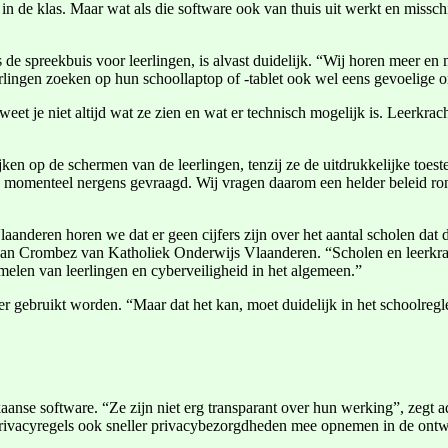
ig in de klas. Maar wat als die software ook van thuis uit werkt en miss
 de spreekbuis voor leerlingen, is alvast duidelijk. “Wij horen meer e
rlingen zoeken op hun schoollaptop of -tablet ook wel eens gevoelige on
eet je niet altijd wat ze zien en wat er technisch mogelijk is. Leerkrac
jken op de schermen van de leerlingen, tenzij ze de uitdrukkelijke to
momenteel nergens gevraagd. Wij vragen daarom een helder beleid ron
anderen horen we dat er geen cijfers zijn over het aantal scholen dat
-Jan Crombez van Katholiek Onderwijs Vlaanderen. “Scholen en leerkrac
elen van leerlingen en cyberveiligheid in het algemeen.”
 gebruikt worden. “Maar dat het kan, moet duidelijk in het schoolregl
anse software. “Ze zijn niet erg transparant over hun werking”, zegt 
rivacyregels ook sneller privacybezorgdheden mee opnemen in de ontw