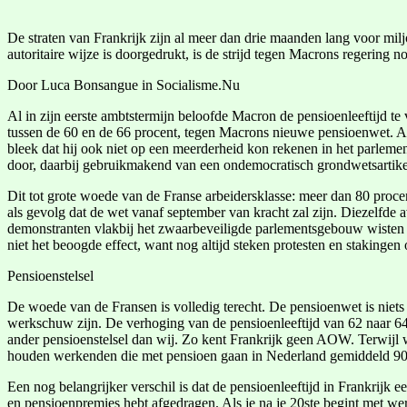
De straten van Frankrijk zijn al meer dan drie maanden lang voor mi
autoritaire wijze is doorgedrukt, is de strijd tegen Macrons regering n
Door Luca Bonsangue in Socialisme.Nu
Al in zijn eerste ambtstermijn beloofde Macron de pensioenleeftijd te 
tussen de 60 en de 66 procent, tegen Macrons nieuwe pensioenwet. Als 
bleek dat hij ook niet op een meerderheid kon rekenen in het parleme
door, daarbij gebruikmakend van een ondemocratisch grondwetsartike
Dit tot grote woede van de Franse arbeidersklasse: meer dan 80 proce
als gevolg dat de wet vanaf september van kracht zal zijn. Diezelfd
demonstranten vlakbij het zwaarbeveiligde parlementsgebouw wisten t
niet het beoogde effect, want nog altijd steken protesten en stakingen 
Pensioenstelsel
De woede van de Fransen is volledig terecht. De pensioenwet is niets
werkschuw zijn. De verhoging van de pensioenleeftijd van 62 naar 64 li
ander pensioenstelsel dan wij. Zo kent Frankrijk geen AOW. Terwijl
houden werkenden die met pensioen gaan in Nederland gemiddeld 90 p
Een nog belangrijker verschil is dat de pensioenleeftijd in Frankrijk e
en pensioenpremies hebt afgedragen. Als je na je 20ste begint met we