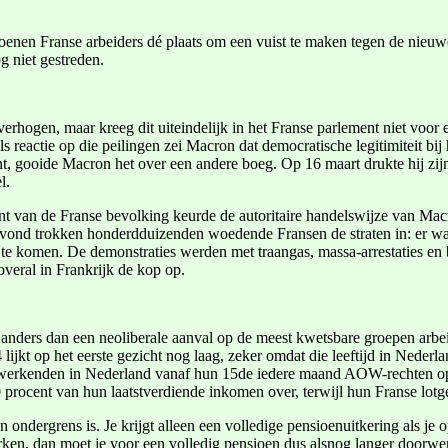
ljoenen Franse arbeiders dé plaats om een vuist te maken tegen de nie
og niet gestreden.
verhogen, maar kreeg dit uiteindelijk in het Franse parlement niet voor
reactie op die peilingen zei Macron dat democratische legitimiteit bij 
nt, gooide Macron het over een andere boeg. Op 16 maart drukte hij zij
l.
nt van de Franse bevolking keurde de autoritaire handelswijze van Mac
e avond trokken honderdduizenden woedende Fransen de straten in: er wa
e komen. De demonstraties werden met traangas, massa-arrestaties en b
overal in Frankrijk de kop op.
 anders dan een neoliberale aanval op de meest kwetsbare groepen arbei
jkt op het eerste gezicht nog laag, zeker omdat die leeftijd in Nederlan
 werkenden in Nederland vanaf hun 15de iedere maand AOW-rechten opb
rocent van hun laatstverdiende inkomen over, terwijl hun Franse lotg
en ondergrens is. Je krijgt alleen een volledige pensioenuitkering als j
rken, dan moet je voor een volledig pensioen dus alsnog langer doorwer