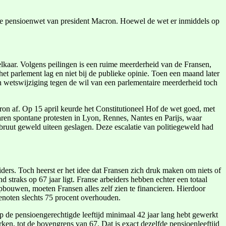
uwe pensioenwet van president Macron. Hoewel de wet er inmiddels op
 elkaar. Volgens peilingen is een ruime meerderheid van de Fransen,
het parlement lag en niet bij de publieke opinie. Toen een maand later
n wetswijziging tegen de wil van een parlementaire meerderheid toch
ron af. Op 15 april keurde het Constitutioneel Hof de wet goed, met
ren spontane protesten in Lyon, Rennes, Nantes en Parijs, waar
ruut geweld uiteen geslagen. Deze escalatie van politiegeweld had
ders. Toch heerst er het idee dat Fransen zich druk maken om niets of
d straks op 67 jaar ligt. Franse arbeiders hebben echter een totaal
ouwen, moeten Fransen alles zelf zien te financieren. Hierdoor
enoten slechts 75 procent overhouden.
e op de pensioengerechtigde leeftijd minimaal 42 jaar lang hebt gewerkt
ken, tot de bovengrens van 67. Dat is exact dezelfde pensioenleeftijd