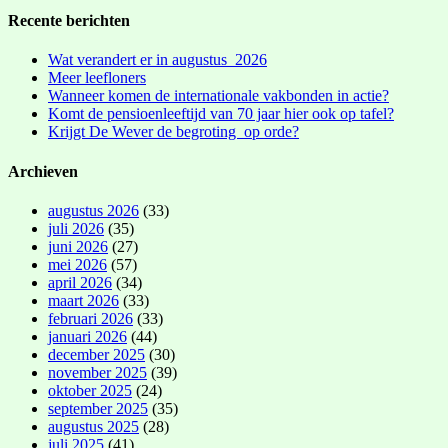
Recente berichten
Wat verandert er in augustus 2026
Meer leefloners
Wanneer komen de internationale vakbonden in actie?
Komt de pensioenleeftijd van 70 jaar hier ook op tafel?
Krijgt De Wever de begroting op orde?
Archieven
augustus 2026
(33)
juli 2026
(35)
juni 2026
(27)
mei 2026
(57)
april 2026
(34)
maart 2026
(33)
februari 2026
(33)
januari 2026
(44)
december 2025
(30)
november 2025
(39)
oktober 2025
(24)
september 2025
(35)
augustus 2025
(28)
juli 2025
(41)