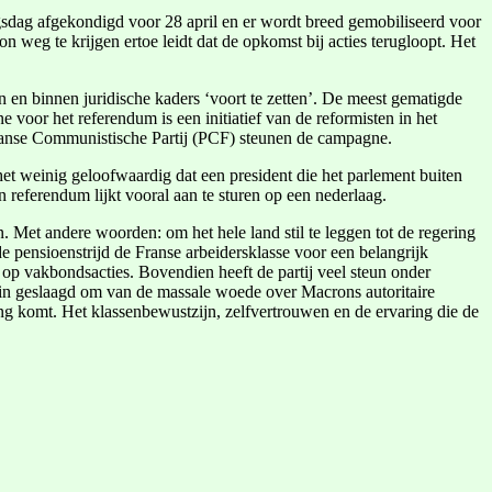
dag afgekondigd voor 28 april en er wordt breed gemobiliseerd voor
 weg te krijgen ertoe leidt dat de opkomst bij acties terugloopt. Het
ken en binnen juridische kaders ‘voort te zetten’. De meest gematigde
or het referendum is een initiatief van de reformisten in het
Franse Communistische Partij (PCF) steunen de campagne.
et weinig geloofwaardig dat een president die het parlement buiten
 referendum lijkt vooral aan te sturen op een nederlaag.
. Met andere woorden: om het hele land stil te leggen tot de regering
de pensioenstrijd de Franse arbeidersklasse voor een belangrijk
d op vakbondsacties. Bovendien heeft de partij veel steun onder
iet in geslaagd om van de massale woede over Macrons autoritaire
ing komt. Het klassenbewustzijn, zelfvertrouwen en de ervaring die de