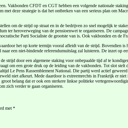
rheen. Vakbonden CFDT en CGT hebben een volgende nationale stakings
m met deze strategie is dat het ontbreken van een serieus plan om Macron
tellen om de strijd op straat en in de bedrijven zo snel mogelijk te sta
 ter heroverweging van de pensioenwet te organiseren. De campagne vo
ocratische Parti Socialiste de grootste van is. Ook vakbonden en de 
oor het op korte termijn vooral afleidt van de strijd. Bovendien is h
 naar een niet-bindende referendumuitslag zal luisteren. De inzet op een
 de strijd door een algemene staking voor onbepaalde tijd af te kondigen
 vraagt om een grote druk op de leiding van de vakbonden. Tot slot stelt 
og altijd Le Pens Rassemblement National. Die partij werd actief geweer
tiegeweld niet afkeurt. Mede daardoor is extreemrechts in Frankrijk er n
 groot belang dat er ook een sterkere linkse politieke vertegenwoordig
om zich verder te gaan organiseren.
erd met
*