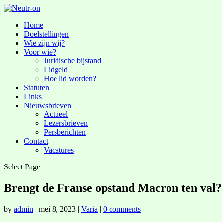
Home
Doelstellingen
Wie zijn wij?
Voor wie?
Juridische bijstand
Lidgeld
Hoe lid worden?
Statuten
Links
Nieuwsbrieven
Actueel
Lezersbrieven
Persberichten
Contact
Vacatures
Select Page
Brengt de Franse opstand Macron ten val?
by
admin
|
mei 8, 2023
|
Varia
|
0 comments