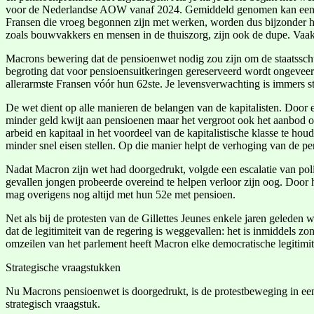
voor de Nederlandse AOW vanaf 2024. Gemiddeld genomen kan een gep
Fransen die vroeg begonnen zijn met werken, worden dus bijzonder ha
zoals bouwvakkers en mensen in de thuiszorg, zijn ook de dupe. Vaak 
Macrons bewering dat de pensioenwet nodig zou zijn om de staatsschul
begroting dat voor pensioensuitkeringen gereserveerd wordt ongeveer 
allerarmste Fransen vóór hun 62ste. Je levensverwachting is immers s
De wet dient op alle manieren de belangen van de kapitalisten. Door ee
minder geld kwijt aan pensioenen maar het vergroot ook het aanbod op
arbeid en kapitaal in het voordeel van de kapitalistische klasse te h
minder snel eisen stellen. Op die manier helpt de verhoging van de p
Nadat Macron zijn wet had doorgedrukt, volgde een escalatie van po
gevallen jongen probeerde overeind te helpen verloor zijn oog. Door h
mag overigens nog altijd met hun 52e met pensioen.
Net als bij de protesten van de Gillettes Jeunes enkele jaren geleden
dat de legitimiteit van de regering is weggevallen: het is inmiddels
omzeilen van het parlement heeft Macron elke democratische legitimite
Strategische vraagstukken
Nu Macrons pensioenwet is doorgedrukt, is de protestbeweging in een 
strategisch vraagstuk.