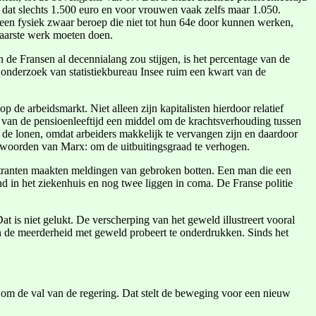
at slechts 1.500 euro en voor vrouwen vaak zelfs maar 1.050.
een fysiek zwaar beroep die niet tot hun 64e door kunnen werken,
waarste werk moeten doen.
de Fransen al decennialang zou stijgen, is het percentage van de
 onderzoek van statistiekbureau Insee ruim een kwart van de
 de arbeidsmarkt. Niet alleen zijn kapitalisten hierdoor relatief
g van de pensioenleeftijd een middel om de krachtsverhouding tussen
p de lonen, omdat arbeiders makkelijk te vervangen zijn en daardoor
de woorden van Marx: om de uitbuitingsgraad te verhogen.
stranten maakten meldingen van gebroken botten. Een man die een
nd in het ziekenhuis en nog twee liggen in coma. De Franse politie
t is niet gelukt. De verscherping van het geweld illustreert vooral
an de meerderheid met geweld probeert te onderdrukken. Sinds het
 om de val van de regering. Dat stelt de beweging voor een nieuw