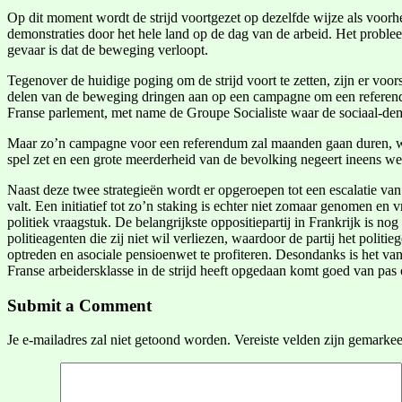
Op dit moment wordt de strijd voortgezet op dezelfde wijze als voo
demonstraties door het hele land op de dag van de arbeid. Het problee
gevaar is dat de beweging verloopt.
Tegenover de huidige poging om de strijd voort te zetten, zijn er voors
delen van de beweging dringen aan op een campagne om een referendum
Franse parlement, met name de Groupe Socialiste waar de sociaal-dem
Maar zo’n campagne voor een referendum zal maanden gaan duren, waard
spel zet en een grote meerderheid van de bevolking negeert ineens wel
Naast deze twee strategieën wordt er opgeroepen tot een escalatie van
valt. Een initiatief tot zo’n staking is echter niet zomaar genomen en
politiek vraagstuk. De belangrijkste oppositiepartij in Frankrijk is n
politieagenten die zij niet wil verliezen, waardoor de partij het poli
optreden en asociale pensioenwet te profiteren. Desondanks is het van
Franse arbeidersklasse in de strijd heeft opgedaan komt goed van pas 
Submit a Comment
Je e-mailadres zal niet getoond worden.
Vereiste velden zijn gemarke