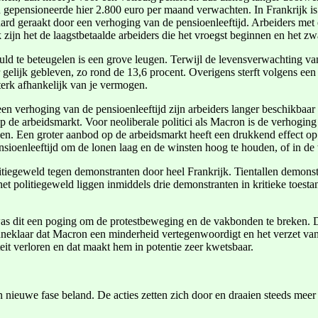
ensioneerde hier 2.800 euro per maand verwachten. In Frankrijk is d
rd geraakt door een verhoging van de pensioenleeftijd. Arbeiders met 
zijn het de laagstbetaalde arbeiders die het vroegst beginnen en het z
d te beteugelen is een grove leugen. Terwijl de levensverwachting van 
gelijk gebleven, zo rond de 13,6 procent. Overigens sterft volgens een
terk afhankelijk van je vermogen.
n verhoging van de pensioenleeftijd zijn arbeiders langer beschikbaar op
 de arbeidsmarkt. Voor neoliberale politici als Macron is de verhogin
ouden. Een groter aanbod op de arbeidsmarkt heeft een drukkend effect o
ensioenleeftijd om de lonen laag en de winsten hoog te houden, of in 
litiegeweld tegen demonstranten door heel Frankrijk. Tientallen demon
et politiegeweld liggen inmiddels drie demonstranten in kritieke toesta
 was dit een poging om de protestbeweging en de vakbonden te breken. Da
 zonneklaar dat Macron een minderheid vertegenwoordigt en het verzet v
it verloren en dat maakt hem in potentie zeer kwetsbaar.
nieuwe fase beland. De acties zetten zich door en draaien steeds meer