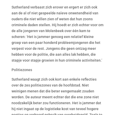
Sutherland verbaast zich erover en ergert er zich ook
aan de al of niet gespeelde naïeve onwetendheid van
ouders die niet willen zien of weten dat hun zoons
criminele daden stellen. Hij hoedt er zich echter voor om
de alle jongeren van Molenbeek over één kam te
scheren: ‘Het is jammer genoeg een relatief kleine
groep van een paar honderd probleemjongeren die het
verpest voor de rest. Jongens die geen ontzag meer
hebben voor de politie, die aan alles lak hebben, die
stapje voor stapje groeien in hun criminele activiteiten.’
Politiezones
Sutherland waagt zich ook kort aan enkele reflecties
over de zes politiezones van de hoofdstad. Niet
weinigen menen dat die beter eengemaakt zouden
worden. De auteur meent echter dat die ene zone niet
noodzakelijk beter zou functioneren. Het is jammer dat
hij niet ingaat op de logistieke kost van teveel hogere
postjes en verkeerd gebruik van overheidsgeld. Zoals te