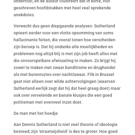
ondertitel, en de auteur illustreert dat in korte, vlot
geschreven hoofdstukken met heel veel sprekende
anekdotes.
Verwacht dus geen diepgaande analyses: Sutherland
opteert eerder voor een vlotte opsomming van soms
hallucinante feiten, die vooral tonen hoe verscheiden
zijn beroep is. Dat hij ondanks alle moeilijkheden en
problemen nog altijd blij is met zijn job heeft alles met
die onvoorspelbare afwisseling te maken. Zo krijgt hij
zowel te maken met zwaar banditisme en drughandel
als met burenruzies over nachtlawaai. Flik in Brussel
gaat niet alleen over wilde achtervolgingen (waarvan
Sutherland eerlijk zegt dat hij dat heel graag doet) maar
ook over vervelende en banale klusjes die een goed
politieman met evenveel inzet doet.
De man met het hoedje
Aan Dennis Sutherland is niet veel theorie of ideologie
besteed; zijn ‘straatwijsheid’ is des te groter. Hoe goed