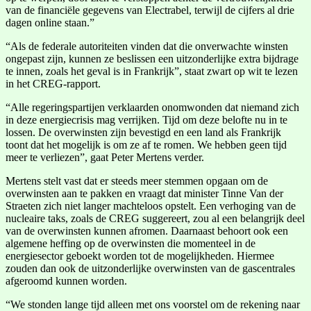
van de financiële gegevens van Electrabel, terwijl de cijfers al drie
dagen online staan.”
“Als de federale autoriteiten vinden dat die onverwachte winsten
ongepast zijn, kunnen ze beslissen een uitzonderlijke extra bijdrage
te innen, zoals het geval is in Frankrijk”, staat zwart op wit te lezen
in het CREG-rapport.
“Alle regeringspartijen verklaarden onomwonden dat niemand zich
in deze energiecrisis mag verrijken. Tijd om deze belofte nu in te
lossen. De overwinsten zijn bevestigd en een land als Frankrijk
toont dat het mogelijk is om ze af te romen. We hebben geen tijd
meer te verliezen”, gaat Peter Mertens verder.
Mertens stelt vast dat er steeds meer stemmen opgaan om de
overwinsten aan te pakken en vraagt dat minister Tinne Van der
Straeten zich niet langer machteloos opstelt. Een verhoging van de
nucleaire taks, zoals de CREG suggereert, zou al een belangrijk deel
van de overwinsten kunnen afromen. Daarnaast behoort ook een
algemene heffing op de overwinsten die momenteel in de
energiesector geboekt worden tot de mogelijkheden. Hiermee
zouden dan ook de uitzonderlijke overwinsten van de gascentrales
afgeroomd kunnen worden.
“We stonden lange tijd alleen met ons voorstel om de rekening naar