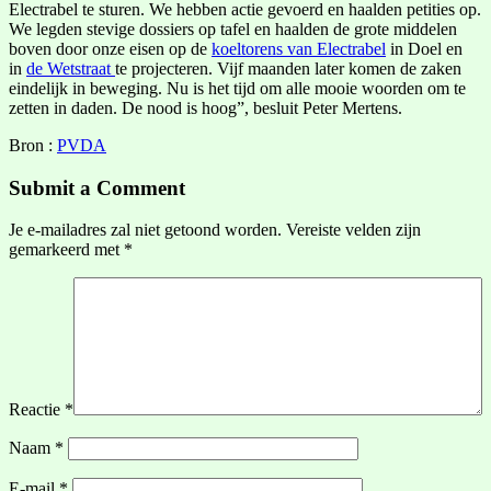
Electrabel te sturen. We hebben actie gevoerd en haalden petities op.
We legden stevige dossiers op tafel en haalden de grote middelen
boven door onze eisen op de
koeltorens van Electrabel
in Doel en
in
de Wetstraat
te projecteren. Vijf maanden later komen de zaken
eindelijk in beweging. Nu is het tijd om alle mooie woorden om te
zetten in daden. De nood is hoog”, besluit Peter Mertens.
Bron :
PVDA
Submit a Comment
Je e-mailadres zal niet getoond worden.
Vereiste velden zijn
gemarkeerd met
*
Reactie
*
Naam
*
E-mail
*