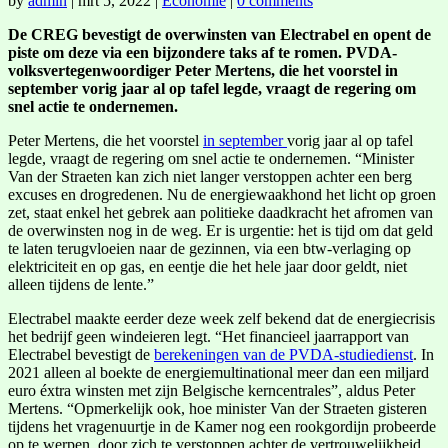
by
admin
|
mrt 5, 2022
|
Economie
|
0 comments
De CREG bevestigt de overwinsten van Electrabel en opent de
piste om deze via een bijzondere taks af te romen. PVDA-
volksvertegenwoordiger Peter Mertens, die het voorstel in
september vorig jaar al op tafel legde, vraagt de regering om
snel actie te ondernemen.
Peter Mertens, die het voorstel
in september
vorig jaar al op tafel
legde, vraagt de regering om snel actie te ondernemen. “Minister
Van der Straeten kan zich niet langer verstoppen achter een berg
excuses en drogredenen. Nu de energiewaakhond het licht op groen
zet, staat enkel het gebrek aan politieke daadkracht het afromen van
de overwinsten nog in de weg. Er is urgentie: het is tijd om dat geld
te laten terugvloeien naar de gezinnen, via een btw-verlaging op
elektriciteit en op gas, en eentje die het hele jaar door geldt, niet
alleen tijdens de lente.”
Electrabel maakte eerder deze week zelf bekend dat de energiecrisis
het bedrijf geen windeieren legt. “Het financieel jaarrapport van
Electrabel bevestigt de
berekeningen van de PVDA-studiedienst
. In
2021 alleen al boekte de energiemultinational meer dan een miljard
euro éxtra winsten met zijn Belgische kerncentrales”, aldus Peter
Mertens. “Opmerkelijk ook, hoe minister Van der Straeten gisteren
tijdens het vragenuurtje in de Kamer nog een rookgordijn probeerde
op te werpen, door zich te verstoppen achter de vertrouwelijkheid