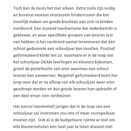
Toch kan de basis het niet alleen. Extra tools zijn nodig
en bovenal moeten structurele hindernissen die het
moeilijk maken om goede krachten aan zich te binden
overboord. Een storend mechanisme dat onderbelicht is
gebleven, en waar specifieke groepen van leraren last
van hebben is het variërend aantal lerarenuren dat een
school gedurende een schooljaar kan invullen. Positief
geformuleerd klinkt het zo: naarmate er in de loop van
het schooljaar OKAN-leerlingen en kleuters bijkomen,
groeit de portefeuille van uren waarmee een school
leraren kan aanwerven. Negatief geformuleerd komt het
erop neer dat er na afloop van elk schooljaar weer uren
geschrapt worden en dus goede leraren hun opdracht of
een deel ervan zien verdwijnen.
Het aantal tweeënhalf jarigen dat in de loop van een
schooljaar zal instromen zou min of meer voorspelbaar
moeten zijn. Ook al is de budgettaire ruimte er niet om
alle kleuterscholen een heel jaar te laten draaien met