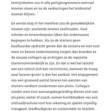
termijndoelen zou in alle partijprogramma’s centraal
moeten staan en na de verkiezingen het leidmotief
moeten blijven.
De eerste stap in het manifest zou de gemakkelijkste
moeten zijn: startende leraren vasthouden. Veel
scholen en lerarenkorpsen lijken dat ondertussen
begrepen te hebben. Als ze de starters geen
haalbaarder opdracht geven dan de anciens en niet voor
meer en betere ondersteuning zorgen, dan branden ze
de nieuwe collega’s op en krijgen ze de reputatie
startersonvriendelijk te zijn. En dat is wel het laatste
wat een school zich kan veroorloven, wanneer de vraag
naar leraren groter is dan het aanbod. Het engagement
van een groeiend aantal leraren ten aanzien van
starters verdient zondermeer een pluim. Collega’s
zonder uren voor aanvangsbegeleiding dienen zich aan
als peter, meter of coach, nemen hoofdstukken van een
onthaalbrochure voor hun rekening en spelen vrijwillig
vraagpaal, feedbackgever en occasionele co-teacher.