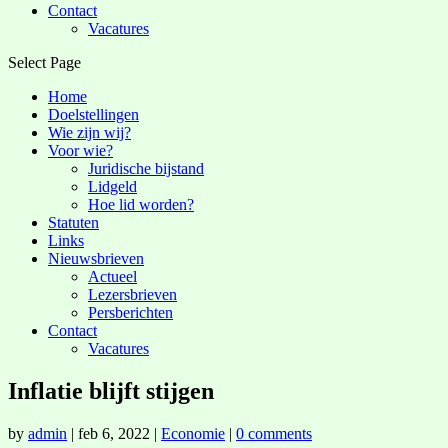
Contact
Vacatures
Select Page
Home
Doelstellingen
Wie zijn wij?
Voor wie?
Juridische bijstand
Lidgeld
Hoe lid worden?
Statuten
Links
Nieuwsbrieven
Actueel
Lezersbrieven
Persberichten
Contact
Vacatures
Inflatie blijft stijgen
by
admin
|
feb 6, 2022
|
Economie
|
0 comments