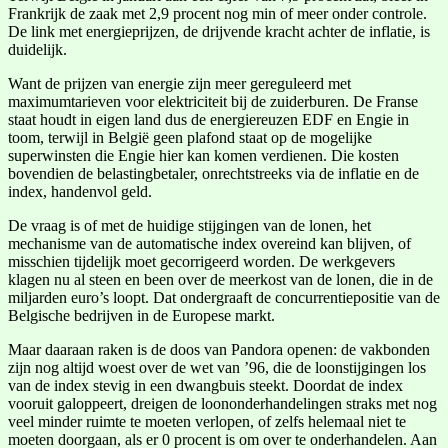
Frankrijk de zaak met 2,9 procent nog min of meer onder controle.
De link met energieprijzen, de drijvende kracht achter de inflatie, is
duidelijk.
Want de prijzen van energie zijn meer gereguleerd met
maximumtarieven voor elektriciteit bij de zuiderburen. De Franse
staat houdt in eigen land dus de energiereuzen EDF en Engie in
toom, terwijl in België geen plafond staat op de mogelijke
superwinsten die Engie hier kan komen verdienen. Die kosten
bovendien de belastingbetaler, onrechtstreeks via de inflatie en de
index, handenvol geld.
De vraag is of met de huidige stijgingen van de lonen, het
mechanisme van de automatische index overeind kan blijven, of
misschien tijdelijk moet gecorrigeerd worden. De werkgevers
klagen nu al steen en been over de meerkost van de lonen, die in de
miljarden euro’s loopt. Dat ondergraaft de concurrentiepositie van de
Belgische bedrijven in de Europese markt.
Maar daaraan raken is de doos van Pandora openen: de vakbonden
zijn nog altijd woest over de wet van ’96, die de loonstijgingen los
van de index stevig in een dwangbuis steekt. Doordat de index
vooruit galoppeert, dreigen de loononderhandelingen straks met nog
veel minder ruimte te moeten verlopen, of zelfs helemaal niet te
moeten doorgaan, als er 0 procent is om over te onderhandelen. Aan