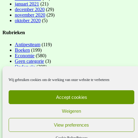
januari 2021
(21)
december 2020
(29)
november 2020
(29)
oktober 2020
(5)
Rubrieken
Antipestteam
(119)
Boeken
(199)
Economie
(580)
Geen categorie
(3)
Onderwijs
(308)
Sectoren
(491)
Varia
(407)
Wij gebruiken cookies om de werking van onze website te verbeteren
Verkiezingen 2024
(137)
Oude nieuwsbrieven
Accept cookies
Klik op
deze link
om oudere nieuswbrieven te lezen.
Weigeren
Wettelijke bepalingen
View preferences
Disclaimer
Cookie Policy (EU)