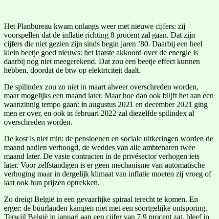
Het Planbureau kwam onlangs weer met nieuwe cijfers: zij
voorspellen dat de inflatie richting 8 procent zal gaan. Dat zijn
cijfers die niet gezien zijn sinds begin jaren ’80. Daarbij een heel
klein beetje goed nieuws: het laatste akkoord over de energie is
daarbij nog niet meegerekend. Dat zou een beetje effect kunnen
hebben, doordat de btw op elektriciteit daalt.
De spilindex zou zo niet in maart alweer overschreden worden,
maar mogelijks een maand later. Maar hoe dan ook blijft het aan een
waanzinnig tempo gaan: in augustus 2021 en december 2021 ging
men er over, en ook in februari 2022 zal diezelfde spilindex al
overschreden worden.
De kost is niet min: de pensioenen en sociale uitkeringen worden de
maand nadien verhoogd, de weddes van alle ambtenaren twee
maand later. De vaste contracten in de privésector verhogen iets
later. Voor zelfstandigen is er geen mechanisme van automatische
verhoging maar in dergelijk klimaat van inflatie moeten zij vroeg of
laat ook hun prijzen optrekken.
Zo dreigt België in een gevaarlijke spiraal terecht te komen. En
erger: de buurlanden kampen niet met een soortgelijke ontsporing.
Terwijl België in januari aan een cijfer van 7,9 procent zat, bleef in