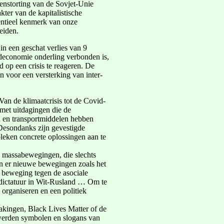
enstorting van de Sovjet-Unie
kter van de kapitalistische
entieel kenmerk van onze
eiden.
in een geschat verlies van 9
eldeconomie onderling verbonden is,
nd op een crisis te reageren. De
 voor een versterking van inter-
Van de klimaatcrisis tot de Covid-
et uitdagingen die de
 en transportmiddelen hebben
 Desondanks zijn gevestigde
bleken concrete oplossingen aan te
n massabewegingen, die slechts
n er nieuwe bewegingen zoals het
e beweging tegen de asociale
 dictatuur in Wit-Rusland … Om te
organiseren en een politiek
stakingen, Black Lives Matter of de
werden symbolen en slogans van