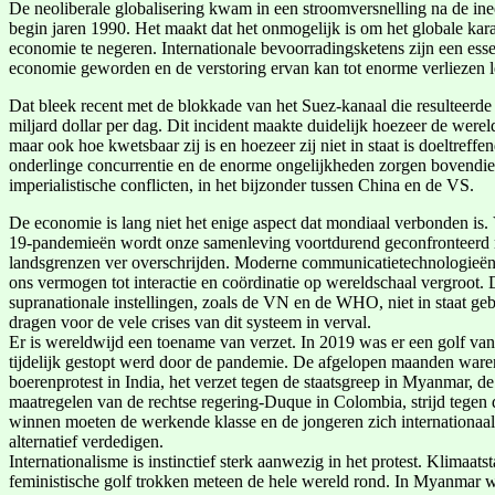
De neoliberale globalisering kwam in een stroomversnelling na de ine
begin jaren 1990. Het maakt dat het onmogelijk is om het globale kara
economie te negeren. Internationale bevoorradingsketens zijn een ess
economie geworden en de verstoring ervan kan tot enorme verliezen l
Dat bleek recent met de blokkade van het Suez-kanaal die resulteerde 
miljard dollar per dag. Dit incident maakte duidelijk hoezeer de wer
maar ook hoe kwetsbaar zij is en hoezeer zij niet in staat is doeltreffe
onderlinge concurrentie en de enorme ongelijkheden zorgen bovendien
imperialistische conflicten, in het bijzonder tussen China en de VS.
De economie is lang niet het enige aspect dat mondiaal verbonden is. 
19-pandemieën wordt onze samenleving voortdurend geconfronteerd m
landsgrenzen ver overschrijden. Moderne communicatietechnologieën
ons vermogen tot interactie en coördinatie op wereldschaal vergroot.
supranationale instellingen, zoals de VN en de WHO, niet in staat ge
dragen voor de vele crises van dit systeem in verval.
Er is wereldwijd een toename van verzet. In 2019 was er een golf va
tijdelijk gestopt werd door de pandemie. De afgelopen maanden ware
boerenprotest in India, het verzet tegen de staatsgreep in Myanmar, d
maatregelen van de rechtse regering-Duque in Colombia, strijd tegen
winnen moeten de werkende klasse en de jongeren zich internationaal 
alternatief verdedigen.
Internationalisme is instinctief sterk aanwezig in het protest. Klimaat
feministische golf trokken meteen de hele wereld rond. In Myanmar 