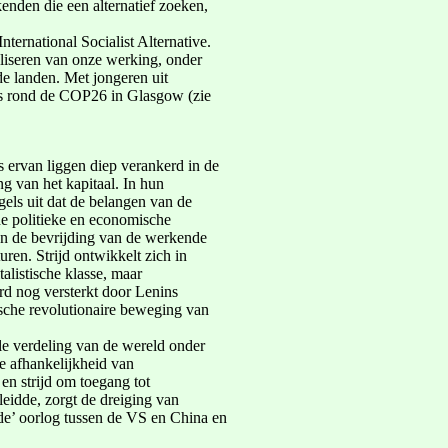
nden die een alternatief zoeken,
nternational Socialist Alternative.
aliseren van onze werking, onder
de landen. Met jongeren uit
es rond de COP26 in Glasgow (zie
s ervan liggen diep verankerd in de
ng van het kapitaal. In hun
ls uit dat de belangen van de
r de politieke en economische
zien de bevrijding van de werkende
uren. Strijd ontwikkelt zich in
italistische klasse, maar
rd nog versterkt door Lenins
ische revolutionaire beweging van
ale verdeling van de wereld onder
e afhankelijkheid van
 en strijd om toegang tot
leidde, zorgt de dreiging van
de’ oorlog tussen de VS en China en