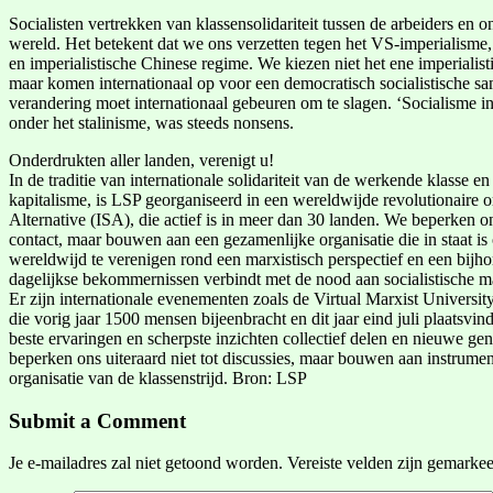
Socialisten vertrekken van klassensolidariteit tussen de arbeiders en o
wereld. Het betekent dat we ons verzetten tegen het VS-imperialisme,
en imperialistische Chinese regime. We kiezen niet het ene imperialis
maar komen internationaal op voor een democratisch socialistische sa
verandering moet internationaal gebeuren om te slagen. ‘Socialisme i
onder het stalinisme, was steeds nonsens.
Onderdrukten aller landen, verenigt u!
In de traditie van internationale solidariteit van de werkende klasse en
kapitalisme, is LSP georganiseerd in een wereldwijde revolutionaire org
Alternative (ISA), die actief is in meer dan 30 landen. We beperken on
contact, maar bouwen aan een gezamenlijke organisatie die in staat i
wereldwijd te verenigen rond een marxistisch perspectief en een bij
dagelijkse bekommernissen verbindt met de nood aan socialistische m
Er zijn internationale evenementen zoals de Virtual Marxist Univer
die vorig jaar 1500 mensen bijeenbracht en dit jaar eind juli plaatsvi
beste ervaringen en scherpste inzichten collectief delen en nieuwe gene
beperken ons uiteraard niet tot discussies, maar bouwen aan instrument
organisatie van de klassenstrijd. Bron: LSP
Submit a Comment
Je e-mailadres zal niet getoond worden.
Vereiste velden zijn gemarke