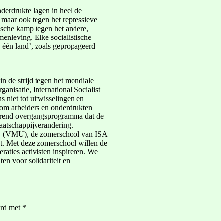
nderdrukte lagen in heel de
 maar ook tegen het repressieve
tische kamp tegen het andere,
menleving. Elke socialistische
n één land’, zoals gepropageerd
 in de strijd tegen het mondiale
anisatie, International Socialist
s niet tot uitwisselingen en
s om arbeiders en onderdrukten
horend overgangsprogramma dat de
aatschappijverandering.
sity (VMU), de zomerschool van ISA
ndt. Met deze zomerschool willen de
raties activisten inspireren. We
en voor solidariteit en
erd met
*