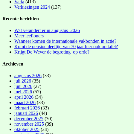
Varia
(413)
Verkiezingen 2024
(137)
Recente berichten
Wat verandert er in augustus 2026
Meer leefloners
Wanneer komen de internationale vakbonden in actie?
Komt de pensioenleeftijd van 70 jaar hier ook op tafel?
Krijgt De Wever de begroting op orde?
Archieven
augustus 2026
(33)
juli 2026
(35)
juni 2026
(27)
mei 2026
(57)
april 2026
(34)
maart 2026
(33)
februari 2026
(33)
januari 2026
(44)
december 2025
(30)
november 2025
(39)
oktober 2025
(24)