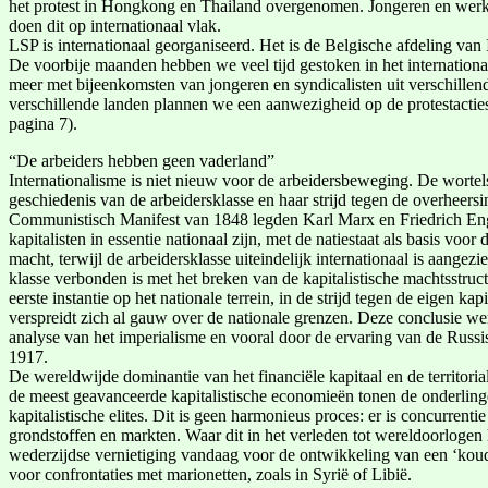
het protest in Hongkong en Thailand overgenomen. Jongeren en werke
doen dit op internationaal vlak.
LSP is internationaal georganiseerd. Het is de Belgische afdeling van I
De voorbije maanden hebben we veel tijd gestoken in het internation
meer met bijeenkomsten van jongeren en syndicalisten uit verschillen
verschillende landen plannen we een aanwezigheid op de protestacti
pagina 7).
“De arbeiders hebben geen vaderland”
Internationalisme is niet nieuw voor de arbeidersbeweging. De wortel
geschiedenis van de arbeidersklasse en haar strijd tegen de overheersi
Communistisch Manifest van 1848 legden Karl Marx en Friedrich Enge
kapitalisten in essentie nationaal zijn, met de natiestaat als basis voo
macht, terwijl de arbeidersklasse uiteindelijk internationaal is aange
klasse verbonden is met het breken van de kapitalistische machtsstruct
eerste instantie op het nationale terrein, in de strijd tegen de eigen kap
verspreidt zich al gauw over de nationale grenzen. Deze conclusie we
analyse van het imperialisme en vooral door de ervaring van de Russ
1917.
De wereldwijde dominantie van het financiële kapitaal en de territori
de meest geavanceerde kapitalistische economieën tonen de onderling
kapitalistische elites. Dit is geen harmonieus proces: er is concurrentie
grondstoffen en markten. Waar dit in het verleden tot wereldoorlogen 
wederzijdse vernietiging vandaag voor de ontwikkeling van een ‘kou
voor confrontaties met marionetten, zoals in Syrië of Libië.