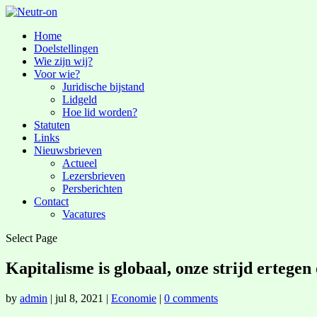
Home
Doelstellingen
Wie zijn wij?
Voor wie?
Juridische bijstand
Lidgeld
Hoe lid worden?
Statuten
Links
Nieuwsbrieven
Actueel
Lezersbrieven
Persberichten
Contact
Vacatures
Select Page
Kapitalisme is globaal, onze strijd ertegen
by
admin
|
jul 8, 2021
|
Economie
|
0 comments