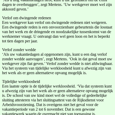
dagen te overbruggen’, zegt Mertens. ‘Uw werkgever moet wel zijn
akkoord geven.’
Verlof om dwingende redenen
Een werkgever kan verlof om dwingende redenen niet weigeren.
Een dwingende reden is een onvoorzienbare gebeurtenis die losstaat
van het werk en de dringende en noodzakelijke tussenkomst van de
werknemer vraagt. U ontvangt dan wel geen loon en het is beperkt
tot tien dagen per jaar.
Verlof zonder wedde
‘Als uw vakantiedagen al opgenomen zijn, kunt u een dag verlof
zonder wedde aanvragen’, zegt Mertens. ‘Ook in dat geval moet uw
werkgever zijn fiat geven.’ Verlof zonder wedde is niet afdwingbaar.
Via het systeem van tijdelijke werkloosheid kunt u afwezig zijn van
het werk als er geen alternatieve opvang mogelijk is.
Tijdelijke werkloosheid
Een laatste optie is de tijdelijke werkloosheid. ‘Via dat systeem kunt
u afwezig zijn van het werk als er geen alternatieve opvang mogelijk
is. De school van uw kind moet wel de volledige of gedeeltelijke
sluiting attesteren via het sluitingsattest van de Rijksdienst voor
Arbeidsvoorziening. Dat is overigens niet het geval voor de
vakantieperiode van 2 tot 6 november. Dat is een gewone
vakantieweek waarin de overmacht niet van toepassing is.