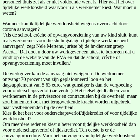
personeel thuis zet als er niet voldoende werk is. Hier gaat het over
tijdelijke werkloosheid waarvoor u als werknemer kiest. Wat moet u
weten?
Wanneer kan ik tijdelijke werkloosheid wegens overmacht door
corona aanvragen?
‘Als de school, crèche of opvangvoorziening van uw kind sluit, kunt
u als werknemer voor die sluitingsdagen tijdelijke werkloosheid
aanvragen’, zegt Nele Mertens, juriste bij de hr-dienstengroep
Acerta. ‘Dat doet u door uw werkgever een attest te bezorgen dat u
vindt op de website van de RVA en dat de school, crèche of
opvangvoorziening moet invullen.’
De werkgever kan de aanvraag niet weigeren. De werknemer
ontvangt 70 procent van zijn geplafonneerd loon en het
dagsupplement van 5,63 euro, wat gunstiger is dan de vergoeding
voor ouderschapsverlof (zie verder). Het stelsel geldt alleen voor
werknemers in de privésector en contractuelen bij de overheid, maar
zou binnenkort ook met terugwerkende kracht worden uitgebreid
naar vastbenoemden bij de overheid.
Kies ik het best voor ouderschapsverlof/tijdskrediet of voor tijdelijke
werkloosheid?
Om meerdere redenen kiest u beter voor tijdelijke werkloosheid dan
voor ouderschapsverlof of tijdskrediet. Ten eerste is er de
aanvraagprocedure. Voor het aanvragen van tijdelijke werkloosheid