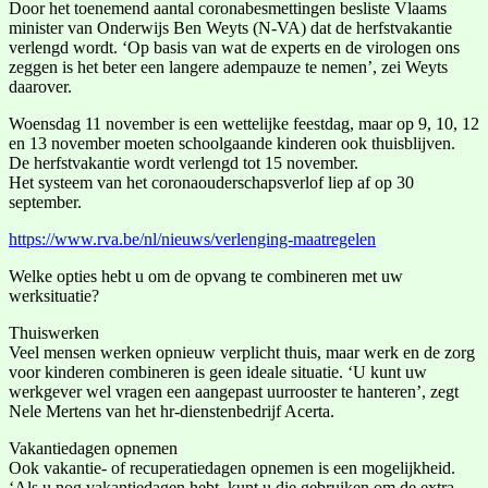
Door het toenemend aantal coronabesmettingen besliste Vlaams
minister van Onderwijs Ben Weyts (N-VA) dat de herfstvakantie
verlengd wordt. ‘Op basis van wat de experts en de virologen ons
zeggen is het beter een langere adempauze te nemen’, zei Weyts
daarover.
Woensdag 11 november is een wettelijke feestdag, maar op 9, 10, 12
en 13 november moeten schoolgaande kinderen ook thuisblijven.
De herfstvakantie wordt verlengd tot 15 november.
Het systeem van het coronaouderschapsverlof liep af op 30
september.
https://www.rva.be/nl/nieuws/verlenging-maatregelen
Welke opties hebt u om de opvang te combineren met uw
werksituatie?
Thuiswerken
Veel mensen werken opnieuw verplicht thuis, maar werk en de zorg
voor kinderen combineren is geen ideale situatie. ‘U kunt uw
werkgever wel vragen een aangepast uurrooster te hanteren’, zegt
Nele Mertens van het hr-dienstenbedrijf Acerta.
Vakantiedagen opnemen
Ook vakantie- of recuperatiedagen opnemen is een mogelijkheid.
‘Als u nog vakantiedagen hebt, kunt u die gebruiken om de extra