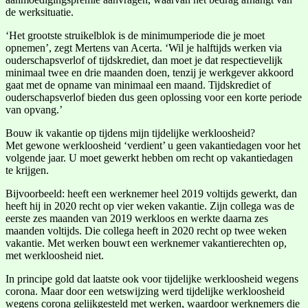
de werksituatie.
‘Het grootste struikelblok is de minimumperiode die je moet
opnemen’, zegt Mertens van Acerta. ‘Wil je halftijds werken via
ouderschapsverlof of tijdskrediet, dan moet je dat respectievelijk
minimaal twee en drie maanden doen, tenzij je werkgever akkoord
gaat met de opname van minimaal een maand. Tijdskrediet of
ouderschapsverlof bieden dus geen oplossing voor een korte periode
van opvang.’
Bouw ik vakantie op tijdens mijn tijdelijke werkloosheid?
Met gewone werkloosheid ‘verdient’ u geen vakantiedagen voor het
volgende jaar. U moet gewerkt hebben om recht op vakantiedagen
te krijgen.
Bijvoorbeeld: heeft een werknemer heel 2019 voltijds gewerkt, dan
heeft hij in 2020 recht op vier weken vakantie. Zijn collega was de
eerste zes maanden van 2019 werkloos en werkte daarna zes
maanden voltijds. Die collega heeft in 2020 recht op twee weken
vakantie. Met werken bouwt een werknemer vakantierechten op,
met werkloosheid niet.
In principe gold dat laatste ook voor tijdelijke werkloosheid wegens
corona. Maar door een wetswijzing werd tijdelijke werkloosheid
wegens corona gelijkgesteld met werken, waardoor werknemers die