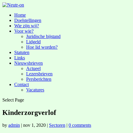
Home
Doelstellingen
Wie zijn wij?
Voor wie?
Juridische bijstand
Lidgeld
Hoe lid worden?
Statuten
Links
Nieuwsbrieven
Actueel
Lezersbrieven
Persberichten
Contact
Vacatures
Select Page
Kinderzorgverlof
by
admin
|
nov 1, 2020
|
Sectoren
|
0 comments