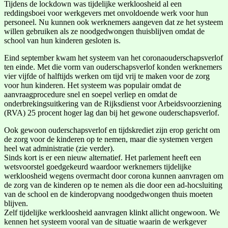
Tijdens de lockdown was tijdelijke werkloosheid al een
reddingsboei voor werkgevers met onvoldoende werk voor hun
personeel. Nu kunnen ook werknemers aangeven dat ze het systeem
willen gebruiken als ze noodgedwongen thuisblijven omdat de
school van hun kinderen gesloten is.
Eind september kwam het systeem van het coronaouderschapsverlof
ten einde. Met die vorm van ouderschapsverlof konden werknemers
vier vijfde of halftijds werken om tijd vrij te maken voor de zorg
voor hun kinderen. Het systeem was populair omdat de
aanvraagprocedure snel en soepel verliep en omdat de
onderbrekingsuitkering van de Rijksdienst voor Arbeidsvoorziening
(RVA) 25 procent hoger lag dan bij het gewone ouderschapsverlof.
Ook gewoon ouderschapsverlof en tijdskrediet zijn erop gericht om
de zorg voor de kinderen op te nemen, maar die systemen vergen
heel wat administratie (zie verder).
Sinds kort is er een nieuw alternatief. Het parlement heeft een
wetsvoorstel goedgekeurd waardoor werknemers tijdelijke
werkloosheid wegens overmacht door corona kunnen aanvragen om
de zorg van de kinderen op te nemen als die door een ad-hocsluiting
van de school en de kinderopvang noodgedwongen thuis moeten
blijven.
Zelf tijdelijke werkloosheid aanvragen klinkt allicht ongewoon. We
kennen het systeem vooral van de situatie waarin de werkgever