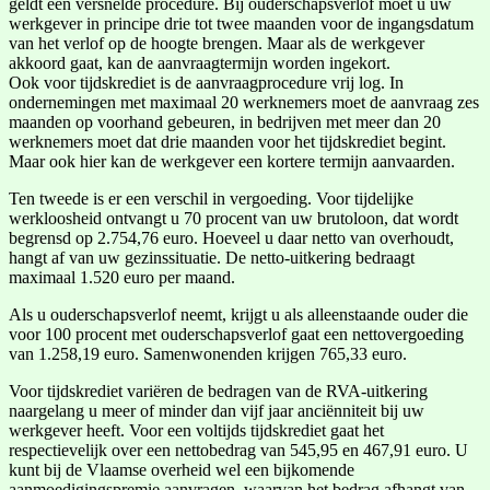
geldt een versnelde procedure. Bij ouderschapsverlof moet u uw
werkgever in principe drie tot twee maanden voor de ingangsdatum
van het verlof op de hoogte brengen. Maar als de werkgever
akkoord gaat, kan de aanvraagtermijn worden ingekort.
Ook voor tijdskrediet is de aanvraagprocedure vrij log. In
ondernemingen met maximaal 20 werknemers moet de aanvraag zes
maanden op voorhand gebeuren, in bedrijven met meer dan 20
werknemers moet dat drie maanden voor het tijdskrediet begint.
Maar ook hier kan de werkgever een kortere termijn aanvaarden.
Ten tweede is er een verschil in vergoeding. Voor tijdelijke
werkloosheid ontvangt u 70 procent van uw brutoloon, dat wordt
begrensd op 2.754,76 euro. Hoeveel u daar netto van overhoudt,
hangt af van uw gezinssituatie. De netto-uitkering bedraagt
maximaal 1.520 euro per maand.
Als u ouderschapsverlof neemt, krijgt u als alleenstaande ouder die
voor 100 procent met ouderschapsverlof gaat een nettovergoeding
van 1.258,19 euro. Samenwonenden krijgen 765,33 euro.
Voor tijdskrediet variëren de bedragen van de RVA-uitkering
naargelang u meer of minder dan vijf jaar anciënniteit bij uw
werkgever heeft. Voor een voltijds tijdskrediet gaat het
respectievelijk over een nettobedrag van 545,95 en 467,91 euro. U
kunt bij de Vlaamse overheid wel een bijkomende
aanmoedigingspremie aanvragen, waarvan het bedrag afhangt van