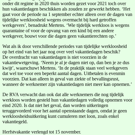
onder dit regime in 2020 thuis worden gezet voor 2021 toch over
hun vakantiedagen beschikken als zouden ze gewerkt hebben. ‘Het
gaat voor de periode na 1 september echter alleen over de dagen van
tijdelijke werkloosheid wegens overmacht bij hard getroffen
werkgevers’, benadrukt Mertens. ‘Wie tijdelijk werkloos is wegens
quarantaine of voor de opvang van een kind bij een andere
werkgever, bouwt voor die dagen geen vakantierechten op.’
Wat als ik door verschillende periodes van tijdelijke werkloosheid
op het eind van het jaar nog over veel vakantiedagen beschik?
De overdracht van vakantiedagen is niet voorzien in de
vakantiewetgeving. ‘Neem je al je dagen niet op, dan ben je ze dus
kwijt’, waarschuwt Mertens. ‘In de praktijk staan veel werkgevers
dat wel toe voor een beperkt aantal dagen. Uitbetalen is evenmin
voorzien. Dat kan alleen in geval van ziekte of bevallingsrust,
wanneer de werknemer zijn vakantiedagen niet meer kan opnemen.’
De RVA verwacht dan ook dat alle werknemers die nog tijdelijk
werkloos worden gesteld hun vakantiedagen volledig opnemen voor
eind 2020. Is dat niet het geval, dan worden uitkeringen
teruggevorderd voor het aantal openstaande dagen, omdat je geen
werkloosheidsuitkering kunt cumuleren met loon, zoals enkel
vakantiegeld.
Herfstvakantie verlengd tot 15 november.