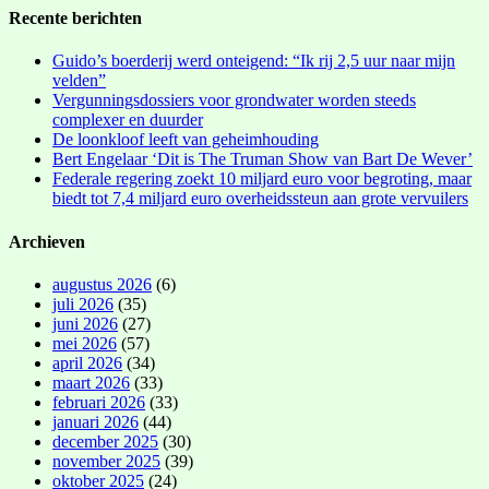
Recente berichten
Guido’s boerderij werd onteigend: “Ik rij 2,5 uur naar mijn
velden”
Vergunningsdossiers voor grondwater worden steeds
complexer en duurder
De loonkloof leeft van geheimhouding
Bert Engelaar ‘Dit is The Truman Show van Bart De Wever’
Federale regering zoekt 10 miljard euro voor begroting, maar
biedt tot 7,4 miljard euro overheidssteun aan grote vervuilers
Archieven
augustus 2026
(6)
juli 2026
(35)
juni 2026
(27)
mei 2026
(57)
april 2026
(34)
maart 2026
(33)
februari 2026
(33)
januari 2026
(44)
december 2025
(30)
november 2025
(39)
oktober 2025
(24)