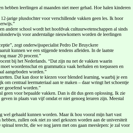
ken hebben leerlingen al maanden niet meer gehad. Hoe halen kinderen
12-jarige plusdochter voor verschillende vakken geen les. Ik hoor
erwijs.”
op een andere school wordt het hoofdvak cultuurwetenschappen al sinds
haalonderwijs voor anderstalige nieuwkomers worden de leerlingen
rceptie”, zegt onderwijsspecialist Pedro De Bruyckere
aruit kunnen we een stijgende tendens afleiden. In de laatste
 nog maar 20 procent.”
procent bij het Nederlands. “Dat zijn nu net de vakken waarin
je moet woordenschat en grammatica vaak herhalen en toepassen en
itaal aangeboden worden.”
nzetten. Dat kan door te kiezen voor blended learning, waarbij je een
jk om centraal leermateriaal aan te maken – daar wringt het schoentje
 er geoefend worden.”
aal geen voor bepaalde vakken. Dan is dit dus geen oplossing. Ik zie
even in plaats van vijf omdat er niet genoeg leraren zijn. Meestal
og wel gehaald kunnen worden. Maar ik hou vooral mijn hart vast
 hebben, zullen ook niet zo snel gekozen worden aan de universiteit
 spiraal terecht, die we nog jaren met ons gaan meeslepen: je zal voor