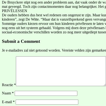
De Bruyckere stipt nog een ander probleem aan, dat vaak onder de water
mat geveegd. Toch zijn contactmomenten daar nog belangrijker. Het ga
PRIVÉLESSEN
De ouders hebben dus best wel redenen om ongerust te zijn. Maar kun
kinderen”, zegt De Witte. “Maar dat is vanzelfsprekend geen vervangm
Sommige ouders kiezen ervoor om hun kinderen privélessen te laten v
nog eens uit het systeem gehaald. Volgens mij doen deze privéleraars
sociaal-economische verschillen worden zo nog meer uitgediept tusse
Submit a Comment
Je e-mailadres zal niet getoond worden.
Vereiste velden zijn gemarke
Reactie
*
Naam
*
E-mail
*