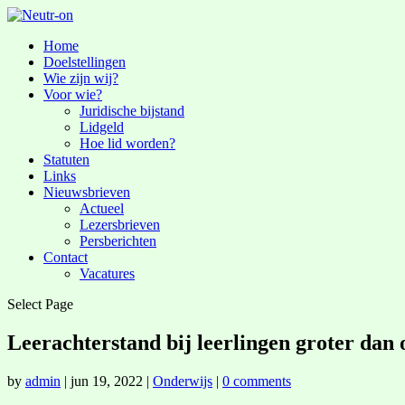
Home
Doelstellingen
Wie zijn wij?
Voor wie?
Juridische bijstand
Lidgeld
Hoe lid worden?
Statuten
Links
Nieuwsbrieven
Actueel
Lezersbrieven
Persberichten
Contact
Vacatures
Select Page
Leerachterstand bij leerlingen groter dan 
by
admin
|
jun 19, 2022
|
Onderwijs
|
0 comments