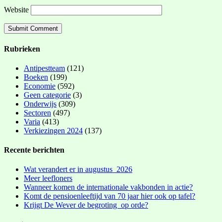
Website
Rubrieken
Antipestteam
(121)
Boeken
(199)
Economie
(592)
Geen categorie
(3)
Onderwijs
(309)
Sectoren
(497)
Varia
(413)
Verkiezingen 2024
(137)
Recente berichten
Wat verandert er in augustus 2026
Meer leefloners
Wanneer komen de internationale vakbonden in actie?
Komt de pensioenleeftijd van 70 jaar hier ook op tafel?
Krijgt De Wever de begroting op orde?