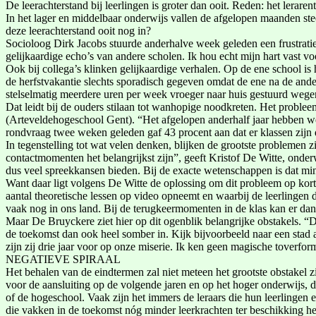
De leerachterstand bij leerlingen is groter dan ooit. Reden: het lerarent
In het lager en middelbaar onderwijs vallen de afgelopen maanden st
deze leerachterstand ooit nog in?
Socioloog Dirk Jacobs stuurde anderhalve week geleden een frustratie
gelijkaardige echo’s van andere scholen. Ik hou echt mijn hart vast vo
Ook bij collega’s klinken gelijkaardige verhalen. Op de ene school is
de herfstvakantie slechts sporadisch gegeven omdat de ene na de ande
stelselmatig meerdere uren per week vroeger naar huis gestuurd wegen
Dat leidt bij de ouders stilaan tot wanhopige noodkreten. Het probleem
(Arteveldehogeschool Gent). “Het afgelopen anderhalf jaar hebben we e
rondvraag twee weken geleden gaf 43 procent aan dat er klassen zijn
In tegenstelling tot wat velen denken, blijken de grootste problemen z
contactmomenten het belangrijkst zijn”, geeft Kristof De Witte, ond
dus veel spreekkansen bieden. Bij de exacte wetenschappen is dat mi
Want daar ligt volgens De Witte de oplossing om dit probleem op korte 
aantal theoretische lessen op video opneemt en waarbij de leerlingen 
vaak nog in ons land. Bij de terugkeermomenten in de klas kan er da
Maar De Bruyckere ziet hier op dit ogenblik belangrijke obstakels. “D
de toekomst dan ook heel somber in. Kijk bijvoorbeeld naar een stad a
zijn zij drie jaar voor op onze miserie. Ik ken geen magische toverfor
NEGATIEVE SPIRAAL
Het behalen van de eindtermen zal niet meteen het grootste obstakel
voor de aansluiting op de volgende jaren en op het hoger onderwijs, 
of de hogeschool. Vaak zijn het immers de leraars die hun leerlingen 
die vakken in de toekomst nóg minder leerkrachten ter beschikking h