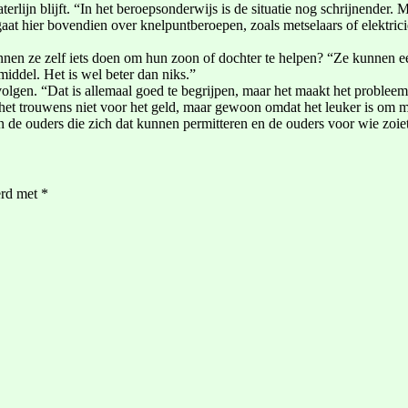
lijn blijft. “In het beroepsonderwijs is de situatie nog schrijnender. 
at hier bovendien over knelpuntberoepen, zoals metselaars of elektric
nen ze zelf iets doen om hun zoon of dochter te helpen? “Ze kunnen e
iddel. Het is wel beter dan niks.”
olgen. “Dat is allemaal goed te begrijpen, maar het maakt het probleem
 het trouwens niet voor het geld, maar gewoon omdat het leuker is om 
n de ouders die zich dat kunnen permitteren en de ouders voor wie zoie
erd met
*