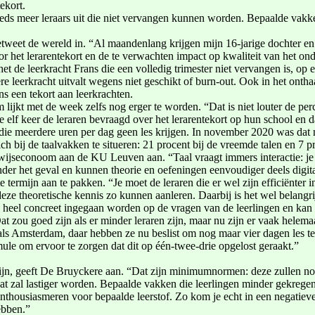
ekort.
eeds meer leraars uit die niet vervangen kunnen worden. Bepaalde vak
tweet de wereld in. “Al maandenlang krijgen mijn 16-jarige dochter en 
or het lerarentekort en de te verwachten impact op kwaliteit van het ond
 het de leerkracht Frans die een volledig trimester niet vervangen is, 
re leerkracht uitvalt wegens niet geschikt of burn-out. Ook in het ont
s een tekort aan leerkrachten.
 lijkt met de week zelfs nog erger te worden. “Dat is niet louter de pe
lf keer de leraren bevraagd over het lerarentekort op hun school en da
 die meerdere uren per dag geen les krijgen. In november 2020 was dat
ich bij de taalvakken te situeren: 21 procent bij de vreemde talen en 7 
erwijseconoom aan de KU Leuven aan. “Taal vraagt immers interactie: 
nder het geval en kunnen theorie en oefeningen eenvoudiger deels dig
termijn aan te pakken. “Je moet de leraren die er wel zijn efficiënter i
deze theoretische kennis zo kunnen aanleren. Daarbij is het wel belangri
n heel concreet ingegaan worden op de vragen van de leerlingen en kan
at zou goed zijn als er minder leraren zijn, maar nu zijn er vaak helem
ls Amsterdam, daar hebben ze nu beslist om nog maar vier dagen les te g
mule om ervoor te zorgen dat dit op één-twee-drie opgelost geraakt.”
 zijn, geeft De Bruyckere aan. “Dat zijn minimumnormen: deze zullen n
dat zal lastiger worden. Bepaalde vakken die leerlingen minder gekregen
enthousiasmeren voor bepaalde leerstof. Zo kom je echt in een negatieve
ebben.”