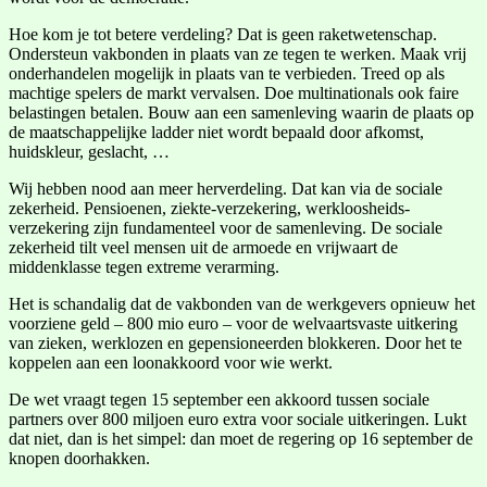
Hoe kom je tot betere verdeling? Dat is geen raketwetenschap.
Ondersteun vakbonden in plaats van ze tegen te werken. Maak vrij
onderhandelen mogelijk in plaats van te verbieden. Treed op als
machtige spelers de markt vervalsen. Doe multinationals ook faire
belastingen betalen. Bouw aan een samenleving waarin de plaats op
de maatschappelijke ladder niet wordt bepaald door afkomst,
huidskleur, geslacht, …
Wij hebben nood aan meer herverdeling. Dat kan via de sociale
zekerheid. Pensioenen, ziekte-verzekering, werkloosheids-
verzekering zijn fundamenteel voor de samenleving. De sociale
zekerheid tilt veel mensen uit de armoede en vrijwaart de
middenklasse tegen extreme verarming.
Het is schandalig dat de vakbonden van de werkgevers opnieuw het
voorziene geld – 800 mio euro – voor de welvaartsvaste uitkering
van zieken, werklozen en gepensioneerden blokkeren. Door het te
koppelen aan een loonakkoord voor wie werkt.
De wet vraagt tegen 15 september een akkoord tussen sociale
partners over 800 miljoen euro extra voor sociale uitkeringen. Lukt
dat niet, dan is het simpel: dan moet de regering op 16 september de
knopen doorhakken.