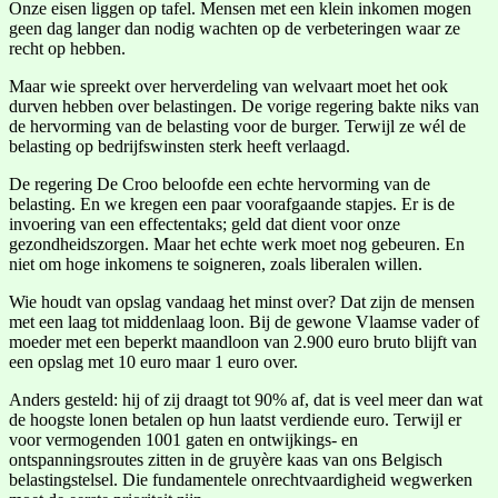
Onze eisen liggen op tafel. Mensen met een klein inkomen mogen
geen dag langer dan nodig wachten op de verbeteringen waar ze
recht op hebben.
Maar wie spreekt over herverdeling van welvaart moet het ook
durven hebben over belastingen. De vorige regering bakte niks van
de hervorming van de belasting voor de burger. Terwijl ze wél de
belasting op bedrijfswinsten sterk heeft verlaagd.
De regering De Croo beloofde een echte hervorming van de
belasting. En we kregen een paar voorafgaande stapjes. Er is de
invoering van een effectentaks; geld dat dient voor onze
gezondheidszorgen. Maar het echte werk moet nog gebeuren. En
niet om hoge inkomens te soigneren, zoals liberalen willen.
Wie houdt van opslag vandaag het minst over? Dat zijn de mensen
met een laag tot middenlaag loon. Bij de gewone Vlaamse vader of
moeder met een beperkt maandloon van 2.900 euro bruto blijft van
een opslag met 10 euro maar 1 euro over.
Anders gesteld: hij of zij draagt tot 90% af, dat is veel meer dan wat
de hoogste lonen betalen op hun laatst verdiende euro. Terwijl er
voor vermogenden 1001 gaten en ontwijkings- en
ontspanningsroutes zitten in de gruyère kaas van ons Belgisch
belastingstelsel. Die fundamentele onrechtvaardigheid wegwerken