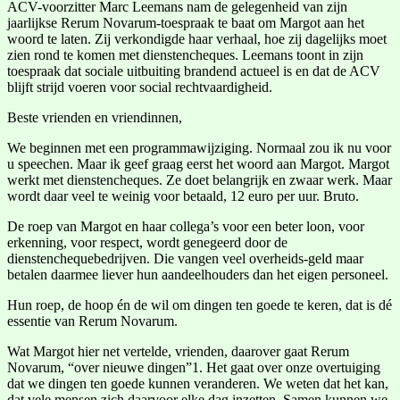
ACV-voorzitter Marc Leemans nam de gelegenheid van zijn
jaarlijkse Rerum Novarum-toespraak te baat om Margot aan het
woord te laten. Zij verkondigde haar verhaal, hoe zij dagelijks moet
zien rond te komen met dienstencheques. Leemans toont in zijn
toespraak dat sociale uitbuiting brandend actueel is en dat de ACV
blijft strijd voeren voor social rechtvaardigheid.
Beste vrienden en vriendinnen,
We beginnen met een programmawijziging. Normaal zou ik nu voor
u speechen. Maar ik geef graag eerst het woord aan Margot. Margot
werkt met dienstencheques. Ze doet belangrijk en zwaar werk. Maar
wordt daar veel te weinig voor betaald, 12 euro per uur. Bruto.
De roep van Margot en haar collega’s voor een beter loon, voor
erkenning, voor respect, wordt genegeerd door de
dienstenchequebedrijven. Die vangen veel overheids-geld maar
betalen daarmee liever hun aandeelhouders dan het eigen personeel.
Hun roep, de hoop én de wil om dingen ten goede te keren, dat is dé
essentie van Rerum Novarum.
Wat Margot hier net vertelde, vrienden, daarover gaat Rerum
Novarum, “over nieuwe dingen”1. Het gaat over onze overtuiging
dat we dingen ten goede kunnen veranderen. We weten dat het kan,
dat vele mensen zich daarvoor elke dag inzetten. Samen kunnen we