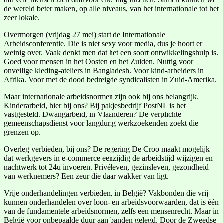
de wereld beter maken, op alle niveaus, van het internationale tot het
zeer lokale.
Overmorgen (vrijdag 27 mei) start de Internationale
Arbeidsconferentie. Die is niet sexy voor media, dus je hoort er
weinig over. Vaak denkt men dat het een soort ontwikkelingshulp is.
Goed voor mensen in het Oosten en het Zuiden. Nuttig voor
onveilige kleding-ateliers in Bangladesh. Voor kind-arbeiders in
Afrika. Voor met de dood bedreigde syndicalisten in Zuid-Amerika.
Maar internationale arbeidsnormen zijn ook bij ons belangrijk.
Kinderarbeid, hier bij ons? Bij pakjesbedrijf PostNL is het
vastgesteld. Dwangarbeid, in Vlaanderen? De verplichte
gemeenschapsdienst voor langdurig werkzoekenden zoekt die
grenzen op.
Overleg verbieden, bij ons? De regering De Croo maakt mogelijk
dat werkgevers in e-commerce eenzijdig de arbeidstijd wijzigen en
nachtwerk tot 24u invoeren. Privéleven, gezinsleven, gezondheid
van werknemers? Een zeur die daar wakker van ligt.
Vrije onderhandelingen verbieden, in België? Vakbonden die vrij
kunnen onderhandelen over loon- en arbeidsvoorwaarden, dat is één
van de fundamentele arbeidsnormen, zelfs een mensenrecht. Maar in
België voor onbepaalde duur aan banden gelegd. Door de Zweedse