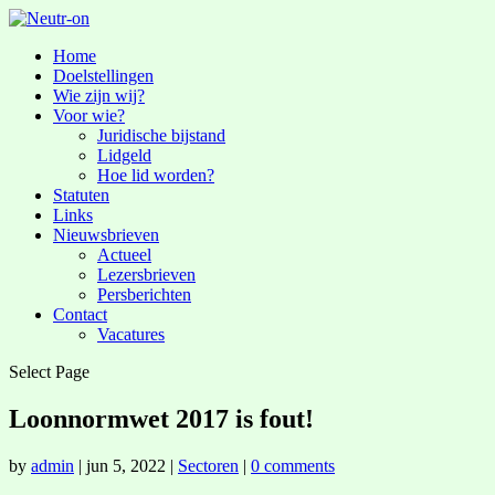
Home
Doelstellingen
Wie zijn wij?
Voor wie?
Juridische bijstand
Lidgeld
Hoe lid worden?
Statuten
Links
Nieuwsbrieven
Actueel
Lezersbrieven
Persberichten
Contact
Vacatures
Select Page
Loonnormwet 2017 is fout!
by
admin
|
jun 5, 2022
|
Sectoren
|
0 comments