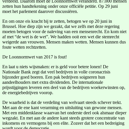
verdeeld. Daarom moet de Loonnormwet veranderd. 87.000 mensen
zetten hun handtekening onder onze officiële petitie. Op 29 juni
moet het parlement daarover discussiëren.
En om onze eis kracht bij te zetten, betogen we op 20 juni in
Brussel. Hoe diep zijn we gezakt, dat we zelfs met deze regering
moeten betogen voor de naleving van een mensenrecht. En kom niet
af met “de wet is de wet”. We hadden ooit een wet die stemrecht
weigerde aan vrouwen. Mensen maken wetten. Mensen kunnen dus
foute wetten rechtzetten.
De Loonnormwet van 2017 is fout!
En laat u niets wijsmaken: er is geld voor betere lonen! De
Nationale Bank zegt dat veel bedrijven in volle coronacrisis
bijzonder goed boeren. Een pak bedrijven soigneren hun
aandeelhouders met extra dividenden. De internationale
prijsstijgingen leveren een deel van de bedrijven woekerwinsten op,
de energiebedrijven voorop.
De waarheid is dat de verdeling van welvaart steeds schever trekt.
Met aan de ene kant verarming en uitsluiting van gewone mensen.
Met een middenklasse waarvan het onderste deel ook alsmaar dieper
wegzakt. En met aan de andere kant steeds grotere concentratie van
inkomens en vermogens bij een elite. Zozeer dat het een bedreiging
wordt voor de democratie.