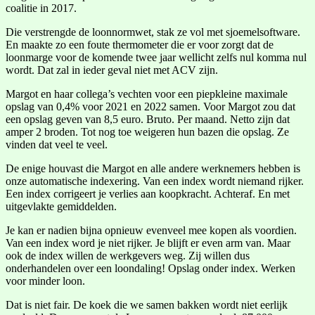
coalitie in 2017.
Die verstrengde de loonnormwet, stak ze vol met sjoemelsoftware.
En maakte zo een foute thermometer die er voor zorgt dat de
loonmarge voor de komende twee jaar wellicht zelfs nul komma nul
wordt. Dat zal in ieder geval niet met ACV zijn.
Margot en haar collega’s vechten voor een piepkleine maximale
opslag van 0,4% voor 2021 en 2022 samen. Voor Margot zou dat
een opslag geven van 8,5 euro. Bruto. Per maand. Netto zijn dat
amper 2 broden. Tot nog toe weigeren hun bazen die opslag. Ze
vinden dat veel te veel.
De enige houvast die Margot en alle andere werknemers hebben is
onze automatische indexering. Van een index wordt niemand rijker.
Een index corrigeert je verlies aan koopkracht. Achteraf. En met
uitgevlakte gemiddelden.
Je kan er nadien bijna opnieuw evenveel mee kopen als voordien.
Van een index word je niet rijker. Je blijft er even arm van. Maar
ook de index willen de werkgevers weg. Zij willen dus
onderhandelen over een loondaling! Opslag onder index. Werken
voor minder loon.
Dat is niet fair. De koek die we samen bakken wordt niet eerlijk