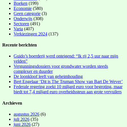
Boeken
(199)
Economie
(580)
Geen categorie
(3)
Onderwijs
(308)
Sectoren
(491)
Varia
(407)
Verkiezingen 2024
(137)
Recente berichten
Guido’s boerderij werd onteigend: “Ik rij 2,5 uur naar mijn
velden”
Vergunningsdossiers voor grondwater worden steeds
complexer en duurder
De loonkloof leeft van geheimhouding
Bert Engelaar ‘Dit is The Truman Show van Bart De Wever’
Federale regering zoekt 10 miljard euro voor begroting, maar
biedt tot 7,4 miljard euro overheidssteun aan grote vervuilers
Archieven
augustus 2026
(6)
juli 2026
(35)
juni 2026
(27)