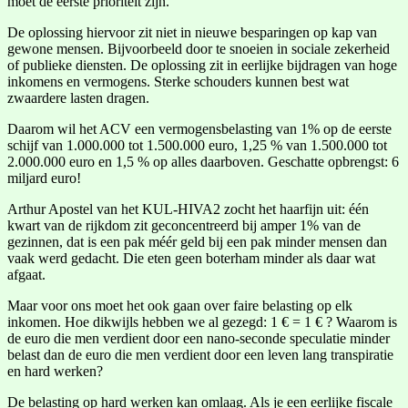
moet de eerste prioriteit zijn.
De oplossing hiervoor zit niet in nieuwe besparingen op kap van
gewone mensen. Bijvoorbeeld door te snoeien in sociale zekerheid
of publieke diensten. De oplossing zit in eerlijke bijdragen van hoge
inkomens en vermogens. Sterke schouders kunnen best wat
zwaardere lasten dragen.
Daarom wil het ACV een vermogensbelasting van 1% op de eerste
schijf van 1.000.000 tot 1.500.000 euro, 1,25 % van 1.500.000 tot
2.000.000 euro en 1,5 % op alles daarboven. Geschatte opbrengst: 6
miljard euro!
Arthur Apostel van het KUL-HIVA2 zocht het haarfijn uit: één
kwart van de rijkdom zit geconcentreerd bij amper 1% van de
gezinnen, dat is een pak méér geld bij een pak minder mensen dan
vaak werd gedacht. Die eten geen boterham minder als daar wat
afgaat.
Maar voor ons moet het ook gaan over faire belasting op elk
inkomen. Hoe dikwijls hebben we al gezegd: 1 € = 1 € ? Waarom is
de euro die men verdient door een nano-seconde speculatie minder
belast dan de euro die men verdient door een leven lang transpiratie
en hard werken?
De belasting op hard werken kan omlaag. Als je een eerlijke fiscale