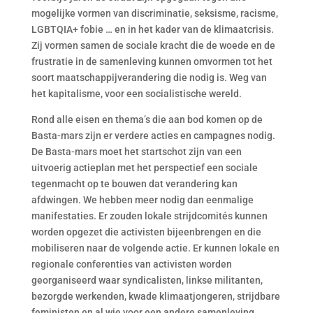
mogelijke vormen van discriminatie, seksisme, racisme,
LGBTQIA+ fobie … en in het kader van de klimaatcrisis.
Zij vormen samen de sociale kracht die de woede en de
frustratie in de samenleving kunnen omvormen tot het
soort maatschappijverandering die nodig is. Weg van
het kapitalisme, voor een socialistische wereld.
Rond alle eisen en thema’s die aan bod komen op de
Basta-mars zijn er verdere acties en campagnes nodig.
De Basta-mars moet het startschot zijn van een
uitvoerig actieplan met het perspectief een sociale
tegenmacht op te bouwen dat verandering kan
afdwingen. We hebben meer nodig dan eenmalige
manifestaties. Er zouden lokale strijdcomités kunnen
worden opgezet die activisten bijeenbrengen en die
mobiliseren naar de volgende actie. Er kunnen lokale en
regionale conferenties van activisten worden
georganiseerd waar syndicalisten, linkse militanten,
bezorgde werkenden, kwade klimaatjongeren, strijdbare
feministen en al wie voor een andere samenleving