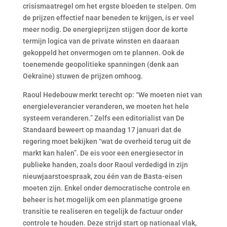
crisismaatregel om het ergste bloeden te stelpen. Om
de prijzen effectief naar beneden te krijgen, is er veel
meer nodig. De energieprijzen stijgen door de korte
termijn logica van de private winsten en daaraan
gekoppeld het onvermogen om te plannen. Ook de
toenemende geopolitieke spanningen (denk aan
Oekraïne) stuwen de prijzen omhoog.
Raoul Hedebouw merkt terecht op: “We moeten niet van
energieleverancier veranderen, we moeten het hele
systeem veranderen.” Zelfs een editorialist van De
Standaard beweert op maandag 17 januari dat de
regering moet bekijken “wat de overheid terug uit de
markt kan halen”. De eis voor een energiesector in
publieke handen, zoals door Raoul verdedigd in zijn
nieuwjaarstoespraak, zou één van de Basta-eisen
moeten zijn. Enkel onder democratische controle en
beheer is het mogelijk om een planmatige groene
transitie te realiseren en tegelijk de factuur onder
controle te houden. Deze strijd start op nationaal vlak,