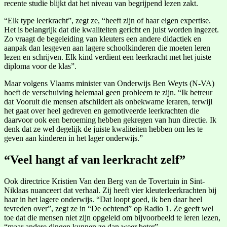
recente studie blijkt dat het niveau van begrijpend lezen zakt.
“Elk type leerkracht”, zegt ze, “heeft zijn of haar eigen expertise.
Het is belangrijk dat die kwaliteiten gericht en juist worden ingezet.
Zo vraagt de begeleiding van kleuters een andere didactiek en
aanpak dan lesgeven aan lagere schoolkinderen die moeten leren
lezen en schrijven. Elk kind verdient een leerkracht met het juiste
diploma voor de klas”.
Maar volgens Vlaams minister van Onderwijs Ben Weyts (N-VA)
hoeft de verschuiving helemaal geen probleem te zijn. “Ik betreur
dat Vooruit die mensen afschildert als onbekwame leraren, terwijl
het gaat over heel gedreven en gemotiveerde leerkrachten die
daarvoor ook een beroeming hebben gekregen van hun directie. Ik
denk dat ze wel degelijk de juiste kwaliteiten hebben om les te
geven aan kinderen in het lager onderwijs.”
“Veel hangt af van leerkracht zelf”
Ook directrice Kristien Van den Berg van de Tovertuin in Sint-
Niklaas nuanceert dat verhaal. Zij heeft vier kleuterleerkrachten bij
haar in het lagere onderwijs. “Dat loopt goed, ik ben daar heel
tevreden over”, zegt ze in “De ochtend” op Radio 1. Ze geeft wel
toe dat die mensen niet zijn opgeleid om bijvoorbeeld te leren lezen,
“maar andere dingen kunnen ze dan weer beter”.