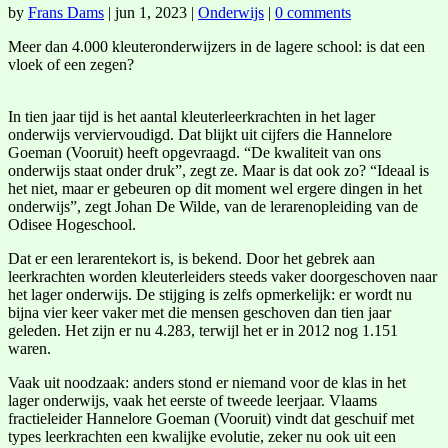
by
Frans Dams
|
jun 1, 2023
|
Onderwijs
|
0 comments
Meer dan 4.000 kleuteronderwijzers in de lagere school: is dat een
vloek of een zegen?
In tien jaar tijd is het aantal kleuterleerkrachten in het lager
onderwijs verviervoudigd. Dat blijkt uit cijfers die Hannelore
Goeman (Vooruit) heeft opgevraagd. “De kwaliteit van ons
onderwijs staat onder druk”, zegt ze. Maar is dat ook zo? “Ideaal is
het niet, maar er gebeuren op dit moment wel ergere dingen in het
onderwijs”, zegt Johan De Wilde, van de lerarenopleiding van de
Odisee Hogeschool.
Dat er een lerarentekort is, is bekend. Door het gebrek aan
leerkrachten worden kleuterleiders steeds vaker doorgeschoven naar
het lager onderwijs. De stijging is zelfs opmerkelijk: er wordt nu
bijna vier keer vaker met die mensen geschoven dan tien jaar
geleden. Het zijn er nu 4.283, terwijl het er in 2012 nog 1.151
waren.
Vaak uit noodzaak: anders stond er niemand voor de klas in het
lager onderwijs, vaak het eerste of tweede leerjaar. Vlaams
fractieleider Hannelore Goeman (Vooruit) vindt dat geschuif met
types leerkrachten een kwalijke evolutie, zeker nu ook uit een