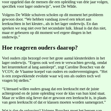
voor opgeleid dan de mensen die een opleiding van drie jaar volgen,
specifiek voor lager onderwijs”, weet De Wilde.
Volgens De Wilde schuiven scholen op dit moment het probleem
gewoon door. “We hebben vandaag zowel een tekort aan
leerkrachten in het kleuter-, als in het lager onderwijs. En dan
spreken we nog niet over het secundaire luik. Ideaal is dat dus niet,
maar er gebeuren op dit moment wel ergere dingen in het
onderwijs.”
Hoe reageren ouders daarop?
Veel ouders zijn bezorgd over het grote aantal kleuterleiders in het
lager onderwijs. “Ergens ook wel een te verwachten gevolg, omdat
het lerarentekort al lang aansleept”, zegt Caroline Bouchez van de
VCOV, de Vlaamse koepel van ouders en ouderverenigingen. “Het
is een zorgwekkende evolutie waar wij ons als ouders toch wel
vragen bij stellen.”
“Uiteraard willen ouders graag dat een leerkracht met de juiste
achtergrond en de juiste opleiding voor de klas van hun kind staat.
Maar ze willen nòg liever dat er gewoon een leerkracht is, in plaats
van geen leerkracht of dat er klassen moeten worden samengezet.”
Wat is dan de oplossing? Volgens Bouchez moet het beroep van