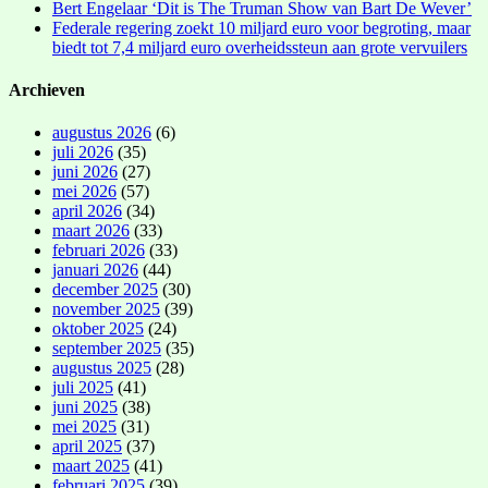
Bert Engelaar ‘Dit is The Truman Show van Bart De Wever’
Federale regering zoekt 10 miljard euro voor begroting, maar
biedt tot 7,4 miljard euro overheidssteun aan grote vervuilers
Archieven
augustus 2026
(6)
juli 2026
(35)
juni 2026
(27)
mei 2026
(57)
april 2026
(34)
maart 2026
(33)
februari 2026
(33)
januari 2026
(44)
december 2025
(30)
november 2025
(39)
oktober 2025
(24)
september 2025
(35)
augustus 2025
(28)
juli 2025
(41)
juni 2025
(38)
mei 2025
(31)
april 2025
(37)
maart 2025
(41)
februari 2025
(39)