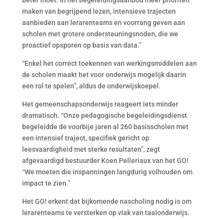
beter moet: in het begeleidingsaanbod meer prioriteit
maken van begrijpend lezen, intensieve trajecten
aanbieden aan lerarenteams en voorrang geven aan
scholen met grotere ondersteuningsnoden, die we
proactief opsporen op basis van data.”
“Enkel het correct toekennen van werkingsmiddelen aan
de scholen maakt het voor onderwijs mogelijk daarin
een rol te spelen”, aldus de onderwijskoepel.
Het gemeenschapsonderwijs reageert iets minder
dramatisch. “Onze pedagogische begeleidingsdienst
begeleidde de voorbije jaren al 260 basisscholen met
een intensief traject, specifiek gericht op
leesvaardigheid met sterke resultaten”, zegt
afgevaardigd bestuurder Koen Pelleriaux van het GO!
“We moeten die inspanningen langdurig volhouden om
impact te zien.”
Het GO! erkent dat bijkomende nascholing nodig is om
lerarenteams te versterken op vlak van taalonderwijs.