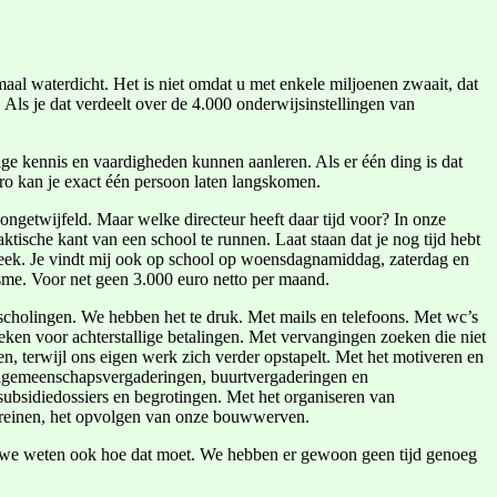
aal waterdicht. Het is niet omdat u met enkele miljoenen zwaait, dat
. Als je dat verdeelt over de 4.000 onderwijsinstellingen van
dige kennis en vaardigheden kunnen aanleren. Als er één ding is dat
ro kan je exact één persoon laten langskomen.
ongetwijfeld. Maar welke directeur heeft daar tijd voor? In onze
ische kant van een school te runnen. Laat staan dat je nog tijd hebt
 week. Je vindt mij ook op school op woensdagnamiddag, zaterdag en
asme. Voor net geen 3.000 euro netto per maand.
jscholingen. We hebben het te druk. Met mails en telefoons. Met wc’s
ken voor achterstallige betalingen. Met vervangingen zoeken die niet
en, terwijl ons eigen werk zich verder opstapelt. Met het motiveren en
oolgemeenschapsvergaderingen, buurtvergaderingen en
subsidiedossiers en begrotingen. Met het organiseren van
erreinen, het opvolgen van onze bouwwerven.
En we weten ook hoe dat moet. We hebben er gewoon geen tijd genoeg