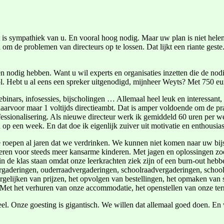
t is sympathiek van u. En vooral hoog nodig. Maar uw plan is niet helem
 om de problemen van directeurs op te lossen. Dat lijkt een riante geste
ngen nodig hebben. Want u wil experts en organisaties inzetten die de no
l. Hebt u al eens een spreker uitgenodigd, mijnheer Weyts? Met 750 eu
nars, infosessies, bijscholingen … Allemaal heel leuk en interessant, 
arvoor maar 1 voltijds directieambt. Dat is amper voldoende om de prakt
ofessionalisering. Als nieuwe directeur werk ik gemiddeld 60 uren per
 op een week. En dat doe ik eigenlijk zuiver uit motivatie en enthousi
 We roepen al jaren dat we verdrinken. We kunnen niet komen naar uw bi
ren voor steeds meer kansarme kinderen. Met jagen en oplossingen zoe
in de klas staan omdat onze leerkrachten ziek zijn of een burn-out hebb
vergaderingen, ouderraadvergaderingen, schoolraadvergaderingen, sch
gelijken van prijzen, het opvolgen van bestellingen, het opmaken van 
 Met het verhuren van onze accommodatie, het openstellen van onze t
eel. Onze goesting is gigantisch. We willen dat allemaal goed doen. 