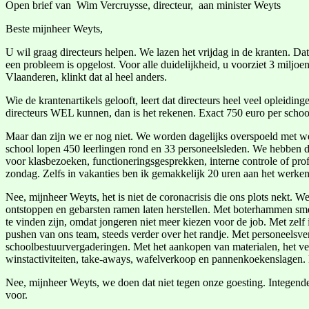
Open brief van Wim Vercruysse, directeur, aan minister Weyts
Beste mijnheer Weyts,
U wil graag directeurs helpen. We lazen het vrijdag in de kranten. Da
een probleem is opgelost. Voor alle duidelijkheid, u voorziet 3 miljoen
Vlaanderen, klinkt dat al heel anders.
Wie de krantenartikels gelooft, leert dat directeurs heel veel opleidi
directeurs WEL kunnen, dan is het rekenen. Exact 750 euro per schoo
Maar dan zijn we er nog niet. We worden dagelijks overspoeld met webi
school lopen 450 leerlingen rond en 33 personeelsleden. We hebben da
voor klasbezoeken, functioneringsgesprekken, interne controle of pr
zondag. Zelfs in vakanties ben ik gemakkelijk 20 uren aan het werken
Nee, mijnheer Weyts, het is niet de coronacrisis die ons plots nekt.
ontstoppen en gebarsten ramen laten herstellen. Met boterhammen sme
te vinden zijn, omdat jongeren niet meer kiezen voor de job. Met zelf 
pushen van ons team, steeds verder over het randje. Met personeels
schoolbestuurvergaderingen. Met het aankopen van materialen, het ver
winstactiviteiten, take-aways, wafelverkoop en pannenkoekenslagen.
Nee, mijnheer Weyts, we doen dat niet tegen onze goesting. Integend
voor.