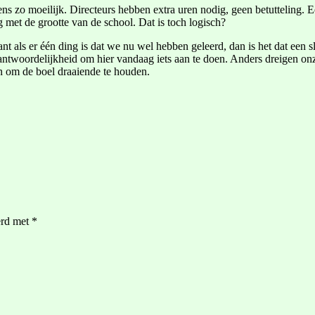
ens zo moeilijk. Directeurs hebben extra uren nodig, geen betutteling. E
g met de grootte van de school. Dat is toch logisch?
nt als er één ding is dat we nu wel hebben geleerd, dan is het dat een s
antwoordelijkheid om hier vandaag iets aan te doen. Anders dreigen onz
n om de boel draaiende te houden.
erd met
*