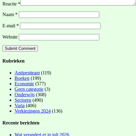
Reactie
*
Naam
*
E-mail
*
Website
Rubrieken
Antipestteam
(119)
Boeken
(199)
Economie
(577)
Geen categorie
(3)
Onderwijs
(308)
Sectoren
(490)
Varia
(406)
Verkiezingen 2024
(136)
Recente berichten
Wat verandert er in juli 2026