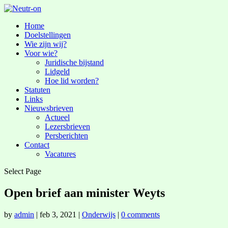
Home
Doelstellingen
Wie zijn wij?
Voor wie?
Juridische bijstand
Lidgeld
Hoe lid worden?
Statuten
Links
Nieuwsbrieven
Actueel
Lezersbrieven
Persberichten
Contact
Vacatures
Select Page
Open brief aan minister Weyts
by
admin
|
feb 3, 2021
|
Onderwijs
|
0 comments