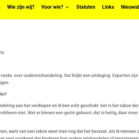
n
Wie zijn wij?
Voor wie?
Statuten
Links
Nieuwsb
ts
eks over oudermishandeling. Dat blijkt een uitdaging. Experten zijn
uigen.
eks?
ndeling aan het verdiepen en ik ben echt geschokt: het is het taboe der
obleem niet. Wat er binnen een gezin gebeurt, dat is heilig, daar moei 
emen, want van een taboe weet men nog dat het bestaat. Als ik mensen 
het veel voorkomt dat kinderen hun ouders mishandelen of terroriseren?