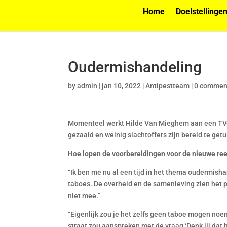
Home
Doelstellinge
Oudermishandeling
by
admin
|
jan 10, 2022
|
Antipestteam
|
0 commen
Momenteel werkt Hilde Van Mieghem aan een TV-re
gezaaid en weinig slachtoffers zijn bereid te get
Hoe lopen de voorbereidingen voor de nieuwe re
“Ik ben me nu al een tijd in het thema oudermisha
taboes. De overheid en de samenleving zien het pr
niet mee.”
“Eigenlijk zou je het zelfs geen taboe mogen no
straat zou aanspreken met de vraag ‘Denk jij dat 