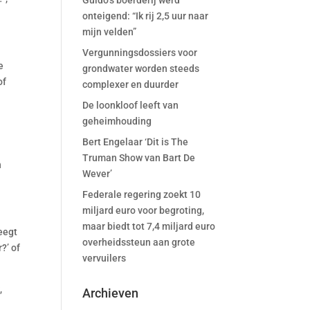
Guido’s boerderij werd
onteigend: “Ik rij 2,5 uur naar
mijn velden”
Vergunningsdossiers voor
e
grondwater worden steeds
of
complexer en duurder
De loonkloof leeft van
geheimhouding
Bert Engelaar ‘Dit is The
Truman Show van Bart De
n
Wever’
Federale regering zoekt 10
miljard euro voor begroting,
maar biedt tot 7,4 miljard euro
leegt
overheidssteun aan grote
?’ of
vervuilers
,
Archieven