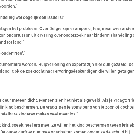
woorden.”
deling wel degelijk een issue is?
tigen het probleem. Over België zijn er amper cijfers, maar over ander
ten ondertussen uit ervaring over onderzoek naar kindermishandeling 
and tot land.”
 ouder ‘Nee’.’
ocumentaire worden. Hulpverlening en experts zijn hier dun gezaaid. De
tenland. Ook de zoektocht naar ervaringsdeskundigen die willen getuige
e deur meteen dicht. Mensen zien het niet als geweld. Als je vraagt: ‘P
 zijn kind beschermen. De vraag ‘Ben je soms bang van je zoon of dochter
andelbare kinderen maken veel meer los.”
 kind, speelt heel erg mee. Ze willen het kind beschermen tegen kritiek
 De ouder durft er niet mee naar buiten komen omdat ze de schuld bij