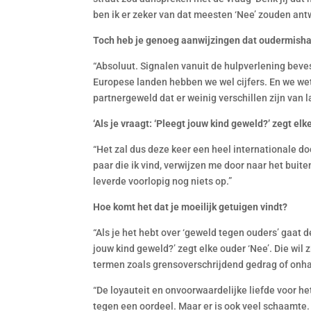
ben ik er zeker van dat meesten ‘Nee’ zouden ant
Toch heb je genoeg aanwijzingen dat oudermishan
“Absoluut. Signalen vanuit de hulpverlening beves
Europese landen hebben we wel cijfers. En we we
partnergeweld dat er weinig verschillen zijn van l
‘Als je vraagt: ‘Pleegt jouw kind geweld?’ zegt elke
“Het zal dus deze keer een heel internationale d
paar die ik vind, verwijzen me door naar het bui
leverde voorlopig nog niets op.”
Hoe komt het dat je moeilijk getuigen vindt?
“Als je het hebt over ‘geweld tegen ouders’ gaat d
jouw kind geweld?’ zegt elke ouder ‘Nee’. Die wil
termen zoals grensoverschrijdend gedrag of onh
“De loyauteit en onvoorwaardelijke liefde voor het
tegen een oordeel. Maar er is ook veel schaamte.