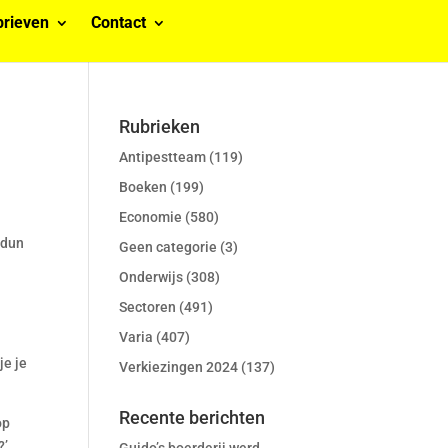
rieven
Contact
Rubrieken
Antipestteam
(119)
Boeken
(199)
Economie
(580)
 dun
Geen categorie
(3)
Onderwijs
(308)
Sectoren
(491)
Varia
(407)
je je
Verkiezingen 2024
(137)
Recente berichten
op
’,