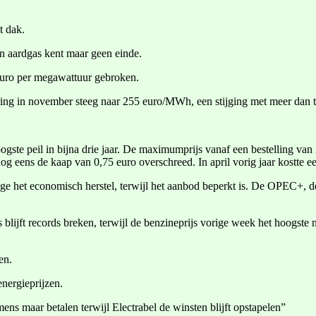
t dak.
en aardgas kent maar geen einde.
 euro per megawattuur gebroken.
vering in november steeg naar 255 euro/MWh, een stijging met meer dan t
gste peil in bijna drie jaar. De maximumprijs vanaf een bestelling van 2
g eens de kaap van 0,75 euro overschreed. In april vorig jaar kostte ee
ge het economisch herstel, terwijl het aanbod beperkt is. De OPEC+, d
s blijft records breken, terwijl de benzineprijs vorige week het hoogste
en.
nergieprijzen.
 maar betalen terwijl Electrabel de winsten blijft opstapelen”