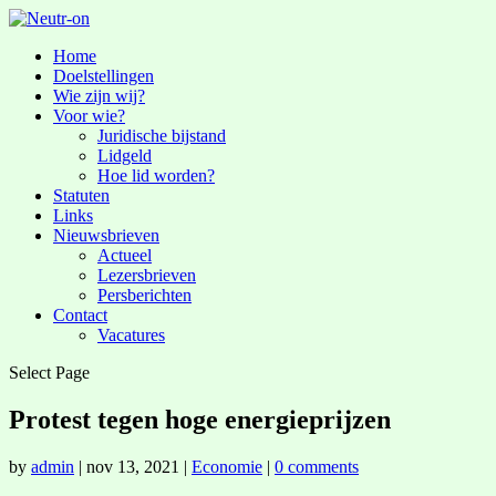
Home
Doelstellingen
Wie zijn wij?
Voor wie?
Juridische bijstand
Lidgeld
Hoe lid worden?
Statuten
Links
Nieuwsbrieven
Actueel
Lezersbrieven
Persberichten
Contact
Vacatures
Select Page
Protest tegen hoge energieprijzen
by
admin
|
nov 13, 2021
|
Economie
|
0 comments