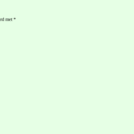
erd met
*