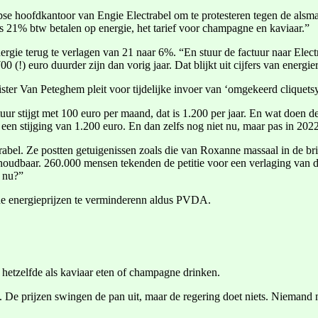
hoofdkantoor van Engie Electrabel om te protesteren tegen de alsmaar
eeds 21% btw betalen op energie, het tarief voor champagne en kaviaar.”
energie terug te verlagen van 21 naar 6%. “En stuur de factuur naar E
 (!) euro duurder zijn dan vorig jaar. Dat blijkt uit cijfers van energ
nister Van Peteghem pleit voor tijdelijke invoer van ‘omgekeerd cliquet
tuur stijgt met 100 euro per maand, dat is 1.200 per jaar. En wat doen
 een stijging van 1.200 euro. En dan zelfs nog niet nu, maar pas in 202
l. Ze postten getuigenissen zoals die van Roxanne massaal in de briev
oudbaar. 260.000 mensen tekenden de petitie voor een verlaging van d
e nu?”
 de energieprijzen te verminderenn aldus PVDA.
t hetzelfde als kaviaar eten of champagne drinken.
. De prijzen swingen de pan uit, maar de regering doet niets. Niemand 