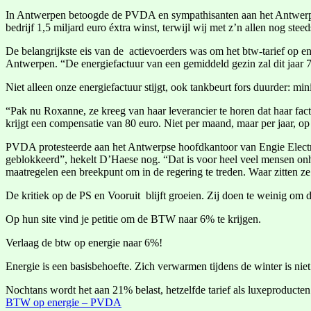
In Antwerpen betoogde de PVDA en sympathisanten aan het Antwerpse 
bedrijf 1,5 miljard euro éxtra winst, terwijl wij met z’n allen nog st
De belangrijkste eis van de actievoerders was om het btw-tarief op 
Antwerpen. “De energiefactuur van een gemiddeld gezin zal dit jaar 700
Niet alleen onze energiefactuur stijgt, ook tankbeurt fors duurder: mi
“Pak nu Roxanne, ze kreeg van haar leverancier te horen dat haar fac
krijgt een compensatie van 80 euro. Niet per maand, maar per jaar, op
PVDA protesteerde aan het Antwerpse hoofdkantoor van Engie Electrabe
geblokkeerd”, hekelt D’Haese nog. “Dat is voor heel veel mensen onh
maatregelen een breekpunt om in de regering te treden. Waar zitten z
De kritiek op de PS en Vooruit blijft groeien. Zij doen te weinig om
Op hun site vind je petitie om de BTW naar 6% te krijgen.
Verlaag de btw op energie naar 6%!
Energie is een basisbehoefte. Zich verwarmen tijdens de winter is nie
Nochtans wordt het aan 21% belast, hetzelfde tarief als luxeproducten
BTW op energie – PVDA