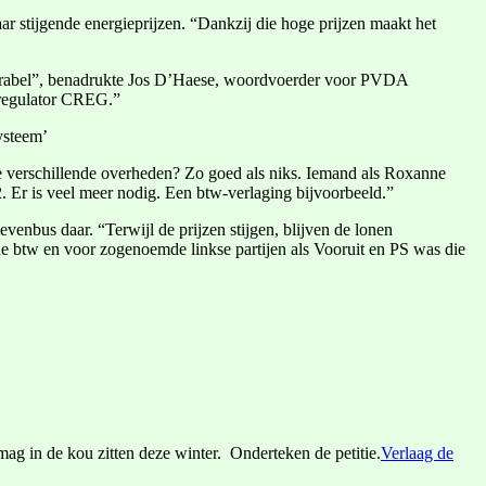
 stijgende energieprijzen. “Dankzij die hoge prijzen maakt het
lectrabel”, benadrukte Jos D’Haese, woordvoerder voor PVDA
ieregulator CREG.”
systeem’
 de verschillende overheden? Zo goed als niks. Iemand als Roxanne
2. Er is veel meer nodig. Een btw-verlaging bijvoorbeeld.”
enbus daar. “Terwijl de prijzen stijgen, blijven de lonen
e btw en voor zogenoemde linkse partijen als Vooruit en PS was die
mag in de kou zitten deze winter. Onderteken de petitie.
Verlaag de