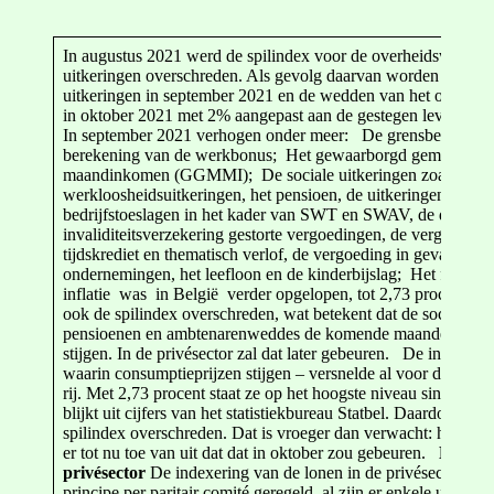
In augustus 2021 werd de spilindex voor de overheidswedden 
uitkeringen overschreden. Als gevolg daarvan worden de soci
uitkeringen in september 2021 en de wedden van het overhei
in oktober 2021 met 2% aangepast aan de gestegen levensduu
In september 2021 verhogen onder meer: De grensbedragen 
berekening van de werkbonus; Het gewaarborgd gemiddeld
maandinkomen (GGMMI); De sociale uitkeringen zoals
werkloosheidsuitkeringen, het pensioen, de uitkeringen en
bedrijfstoeslagen in het kader van SWT en SWAV, de door de 
invaliditeitsverzekering gestorte vergoedingen, de vergoeding
tijdskrediet en thematisch verlof, de vergoeding in geval van s
ondernemingen, het leefloon en de kinderbijslag; Het flexi-
inflatie was in België verder opgelopen, tot 2,73 procent. Da
ook de spilindex overschreden, wat betekent dat de sociale ui
pensioenen en ambtenarenweddes de komende maanden met 2
stijgen. In de privésector zal dat later gebeuren. De inflatie –
waarin consumptieprijzen stijgen – versnelde al voor de zev
rij. Met 2,73 procent staat ze op het hoogste niveau sinds maa
blijkt uit cijfers van het statistiekbureau Statbel. Daardoor is 
spilindex overschreden. Dat is vroeger dan verwacht: het Pla
er tot nu toe van uit dat dat in oktober zou gebeuren.
Lonen 
privésector
De indexering van de lonen in de privésector wor
principe per paritair comité geregeld, al zijn er enkele uitzon