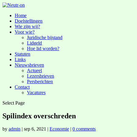
Home
Doelstellingen
Wie zijn wij?
Voor wie?
Juridische bijstand
Lidgeld
Hoe lid worden?
Statuten
Links
Nieuwsbrieven
Actueel
Lezersbrieven
Persberichten
Contact
Vacatures
Select Page
Spilindex overschreden
by
admin
|
sep 6, 2021
|
Economie
|
0 comments