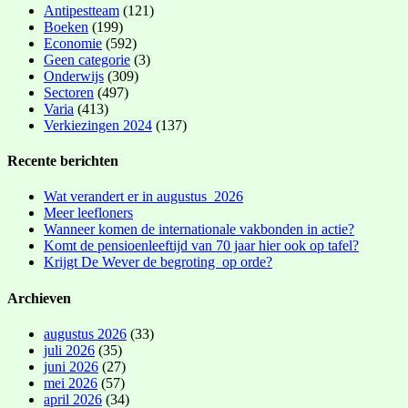
Antipestteam
(121)
Boeken
(199)
Economie
(592)
Geen categorie
(3)
Onderwijs
(309)
Sectoren
(497)
Varia
(413)
Verkiezingen 2024
(137)
Recente berichten
Wat verandert er in augustus 2026
Meer leefloners
Wanneer komen de internationale vakbonden in actie?
Komt de pensioenleeftijd van 70 jaar hier ook op tafel?
Krijgt De Wever de begroting op orde?
Archieven
augustus 2026
(33)
juli 2026
(35)
juni 2026
(27)
mei 2026
(57)
april 2026
(34)