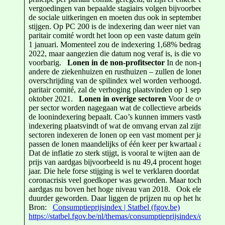
vergoedingen van bepaalde stagiairs volgen bijvoorbeeld het 
de sociale uitkeringen en moeten dus ook in september 2021
stijgen. Op PC 200 is de indexering dan weer niet van toepass
paritair comité wordt het loon op een vaste datum geïndexeerd:
1 januari. Momenteel zou de indexering 1,68% bedragen op 1 
2022, maar aangezien die datum nog veraf is, is die voorspell
voorbarig.
Lonen in de non-profitsector
In de non-profitse
andere de ziekenhuizen en rusthuizen – zullen de lonen als g
overschrijding van de spilindex wel worden verhoogd. Afhank
paritair comité, zal de verhoging plaatsvinden op 1 september
oktober 2021.
Lonen in overige sectoren
Voor de overige 
per sector worden nagegaan wat de collectieve arbeidsoveree
de loonindexering bepaalt. Cao’s kunnen immers vastleggen 
indexering plaatsvindt of wat de omvang ervan zal zijn. So
sectoren indexeren de lonen op een vast moment per jaar, and
passen de lonen maandelijks of één keer per kwartaal aan. D
Dat de inflatie zo sterk stijgt, is vooral te wijten aan de energi
prijs van aardgas bijvoorbeeld is nu 49,4 procent hoger dan a
jaar. Die hele forse stijging is wel te verklaren doordat aardgas
coronacrisis veel goedkoper was geworden. Maar toch staat de
aardgas nu boven het hoge niveau van 2018. Ook elektriciteit
duurder geworden. Daar liggen de prijzen nu op het hoogste 
Bron:
Consumptieprijsindex | Statbel (fgov.be)
https://statbel.fgov.be/nl/themas/consumptieprijsindex/consum